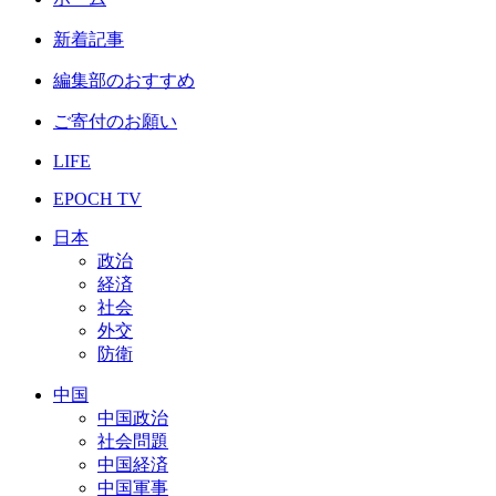
新着記事
編集部のおすすめ
ご寄付のお願い
LIFE
EPOCH TV
日本
政治
経済
社会
外交
防衛
中国
中国政治
社会問題
中国経済
中国軍事