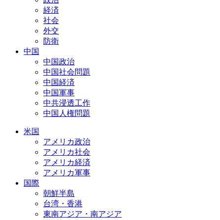
経済
社会
外交
防衛
中国
中国政治
中国社会問題
中国経済
中国軍事
中共浸透工作
中国人権問題
米国
アメリカ政治
アメリカ社会
アメリカ経済
アメリカ軍事
国際
朝鮮半島
台湾・香港
東南アジア・南アジア