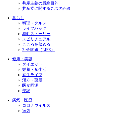
共産主義の最終目的
共産党に関する九つの評論
暮らし
料理・グルメ
ライフハック
感動ストーリー
スピリチュアル
こころを修める
社会問題（LIFE）
健康・美容
ダイエット
栄養・食生活
養生ライフ
漢方・薬膳
医食同源
美容
病気・医療
コロナウイルス
病気