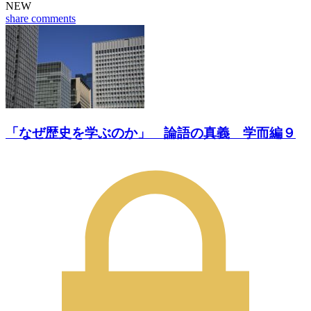
NEW
share
comments
「なぜ歴史を学ぶのか」 論語の真義 学而編９