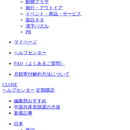
動物プラザ
旅行・アウトドア
イベント・商品・サービス
面白ネタ
漢字パズル
PR
マイページ
ヘルプセンター
FAQ（よくあるご質問）
月額寄付解約方法について
CLOSE
ヘルプセンター
定期購読
編集部おすすめ
中国共産党脱退の大波
新着記事
日本
政治