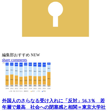
編集部おすすめ
NEW
share
comments
外国人のさらなる受け入れに「反対」56.3％ 若
年層で最高 社会への閉塞感と相関＝東京大学社