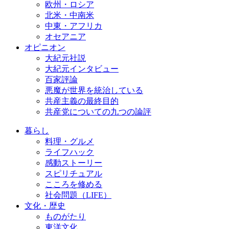
欧州・ロシア
北米・中南米
中東・アフリカ
オセアニア
オピニオン
大紀元社説
大紀元インタビュー
百家評論
悪魔が世界を統治している
共産主義の最終目的
共産党についての九つの論評
暮らし
料理・グルメ
ライフハック
感動ストーリー
スピリチュアル
こころを修める
社会問題（LIFE）
文化・歴史
ものがたり
東洋文化