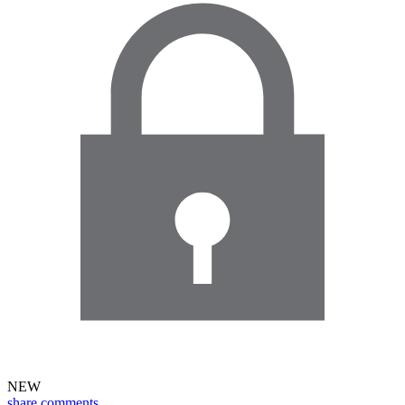
NEW
share
comments