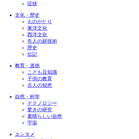
症状
文化・歴史
ものがたり
東洋文化
西洋文化
先人の超技術
歴史
伝記
教育・道徳
こども豆知識
子供の教育
古人の知恵
自然・科学
テクノロジー
驚きの研究
素晴らしい自然
宇宙
エンタメ