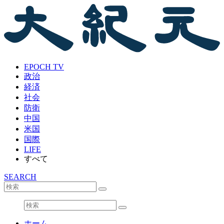
EPOCH TV
政治
経済
社会
防衛
中国
米国
国際
LIFE
すべて
SEARCH
ホーム