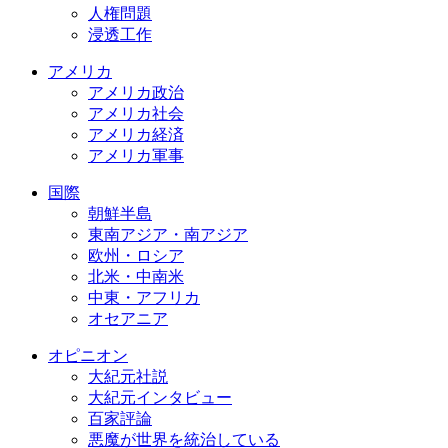
人権問題
浸透工作
アメリカ
アメリカ政治
アメリカ社会
アメリカ経済
アメリカ軍事
国際
朝鮮半島
東南アジア・南アジア
欧州・ロシア
北米・中南米
中東・アフリカ
オセアニア
オピニオン
大紀元社説
大紀元インタビュー
百家評論
悪魔が世界を統治している