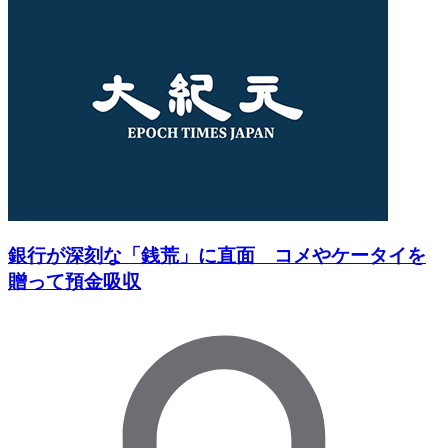
銀行が深刻な「銭荒」に直面 コメやケータイを
贈って預金吸収