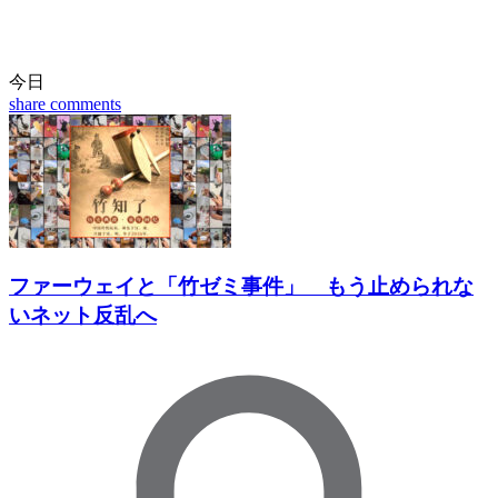
今日
share
comments
ファーウェイと「竹ゼミ事件」 もう止められな
いネット反乱へ