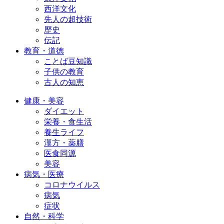
西洋文化
先人の超技術
歴史
伝記
教育・道徳
ことば豆知識
子供の教育
古人の知恵
健康・美容
ダイエット
栄養・食生活
養生ライフ
漢方・薬膳
医食同源
美容
病気・医療
コロナウイルス
病気
症状
自然・科学