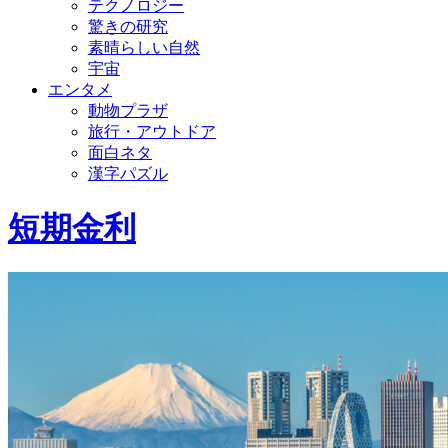
テクノロジー
驚きの研究
素晴らしい自然
宇宙
エンタメ
動物プラザ
旅行・アウトドア
面白ネタ
漢字パズル
短期金利