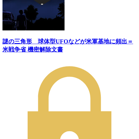
謎の三角形 球体型UFOなどが米軍基地に頻出＝
米戦争省 機密解除文書