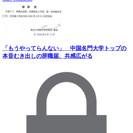
「もうやってらんない」 中国名門大学トップの
本音むき出しの辞職届、共感広がる