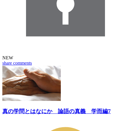
NEW
share
comments
真の学問とはなにか 論語の真義 学而編7