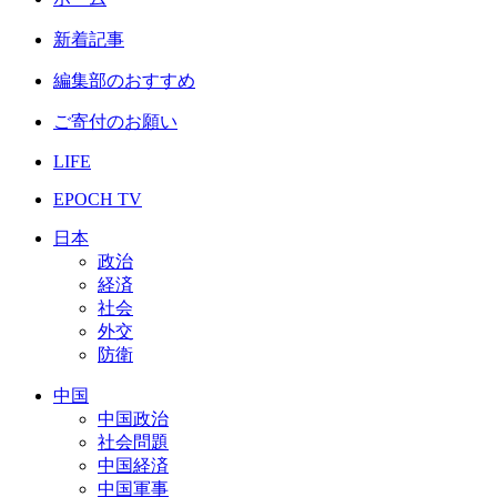
新着記事
編集部のおすすめ
ご寄付のお願い
LIFE
EPOCH TV
日本
政治
経済
社会
外交
防衛
中国
中国政治
社会問題
中国経済
中国軍事