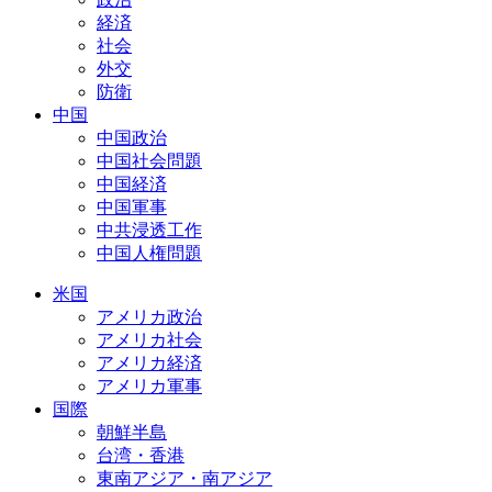
経済
社会
外交
防衛
中国
中国政治
中国社会問題
中国経済
中国軍事
中共浸透工作
中国人権問題
米国
アメリカ政治
アメリカ社会
アメリカ経済
アメリカ軍事
国際
朝鮮半島
台湾・香港
東南アジア・南アジア