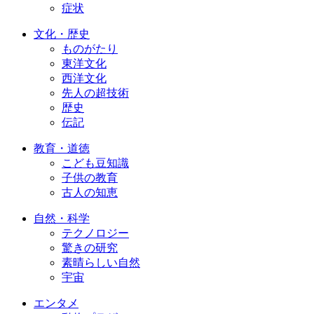
症状
文化・歴史
ものがたり
東洋文化
西洋文化
先人の超技術
歴史
伝記
教育・道徳
こども豆知識
子供の教育
古人の知恵
自然・科学
テクノロジー
驚きの研究
素晴らしい自然
宇宙
エンタメ