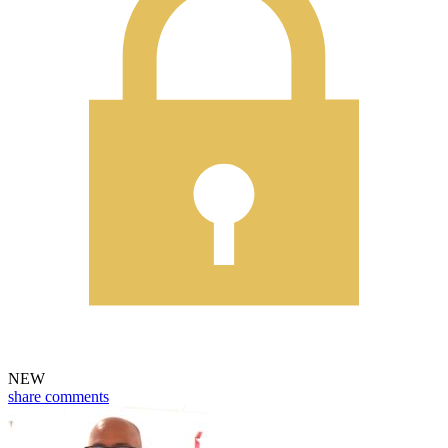
NEW
share
comments