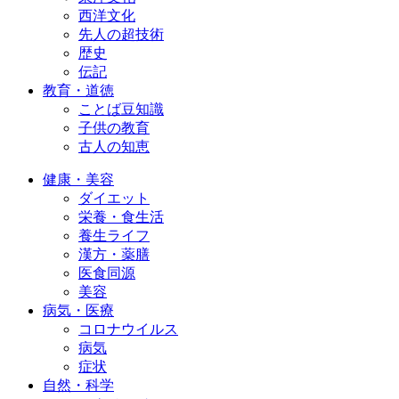
西洋文化
先人の超技術
歴史
伝記
教育・道徳
ことば豆知識
子供の教育
古人の知恵
健康・美容
ダイエット
栄養・食生活
養生ライフ
漢方・薬膳
医食同源
美容
病気・医療
コロナウイルス
病気
症状
自然・科学