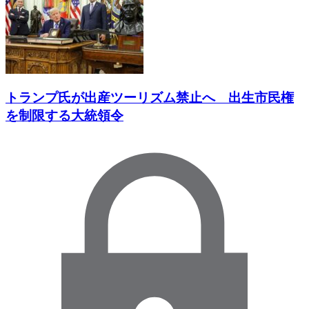
トランプ氏が出産ツーリズム禁止へ 出生市民権
を制限する大統領令