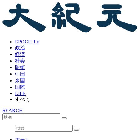
EPOCH TV
政治
経済
社会
防衛
中国
米国
国際
LIFE
すべて
SEARCH
ホーム