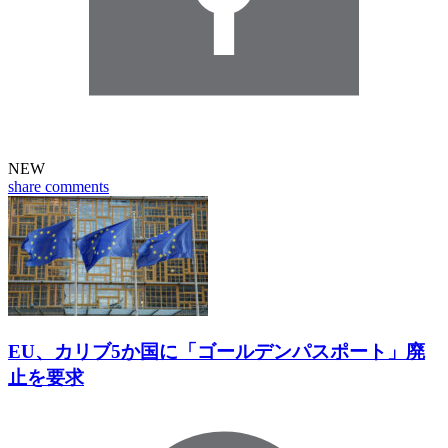
NEW
share
comments
EU、カリブ5か国に「ゴールデンパスポート」廃
止を要求