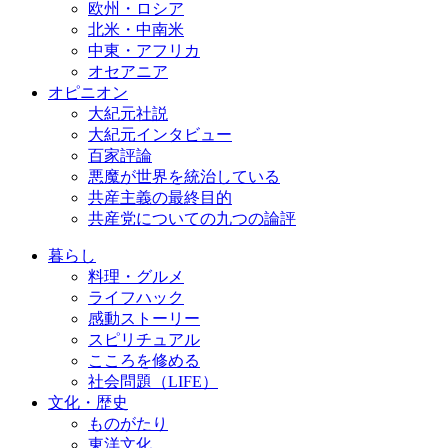
欧州・ロシア
北米・中南米
中東・アフリカ
オセアニア
オピニオン
大紀元社説
大紀元インタビュー
百家評論
悪魔が世界を統治している
共産主義の最終目的
共産党についての九つの論評
暮らし
料理・グルメ
ライフハック
感動ストーリー
スピリチュアル
こころを修める
社会問題（LIFE）
文化・歴史
ものがたり
東洋文化