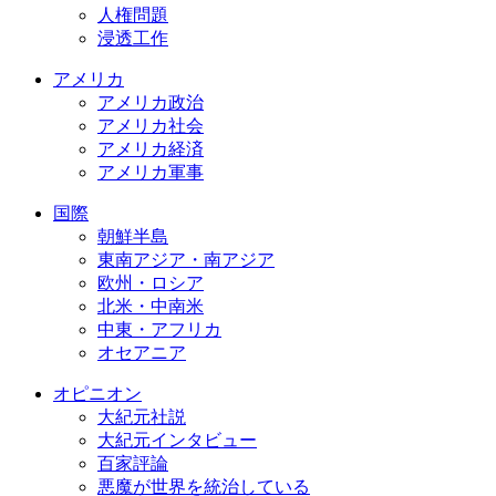
人権問題
浸透工作
アメリカ
アメリカ政治
アメリカ社会
アメリカ経済
アメリカ軍事
国際
朝鮮半島
東南アジア・南アジア
欧州・ロシア
北米・中南米
中東・アフリカ
オセアニア
オピニオン
大紀元社説
大紀元インタビュー
百家評論
悪魔が世界を統治している