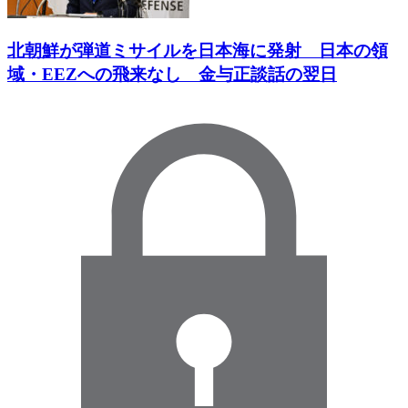
北朝鮮が弾道ミサイルを日本海に発射 日本の領
域・EEZへの飛来なし 金与正談話の翌日