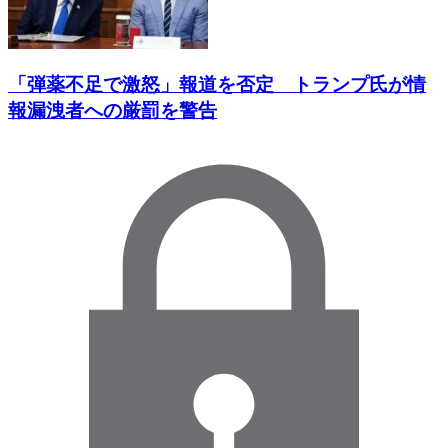
「弾薬不足で激怒」報道を否定 トランプ氏が情
報漏洩者への厳罰を警告