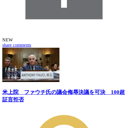
NEW
share
comments
米上院 ファウチ氏の議会侮辱決議を可決 100超
証言拒否