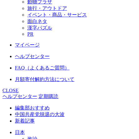
動物プラザ
旅行・アウトドア
イベント・商品・サービス
面白ネタ
漢字パズル
PR
マイページ
ヘルプセンター
FAQ（よくあるご質問）
月額寄付解約方法について
CLOSE
ヘルプセンター
定期購読
編集部おすすめ
中国共産党脱退の大波
新着記事
日本
政治