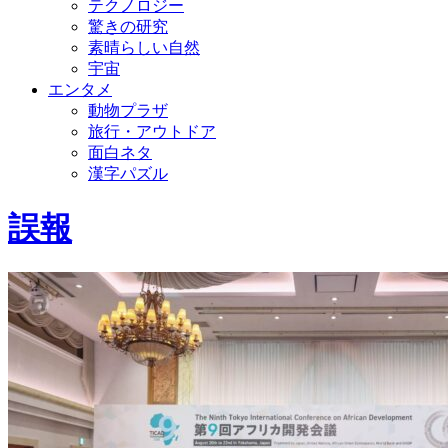
テクノロジー
驚きの研究
素晴らしい自然
宇宙
エンタメ
動物プラザ
旅行・アウトドア
面白ネタ
漢字パズル
誤報