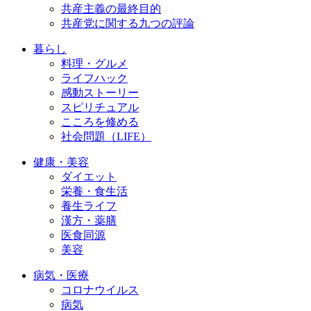
共産主義の最終目的
共産党に関する九つの評論
暮らし
料理・グルメ
ライフハック
感動ストーリー
スピリチュアル
こころを修める
社会問題（LIFE）
健康・美容
ダイエット
栄養・食生活
養生ライフ
漢方・薬膳
医食同源
美容
病気・医療
コロナウイルス
病気