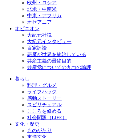
欧州・ロシア
北米・中南米
中東・アフリカ
オセアニア
オピニオン
大紀元社説
大紀元インタビュー
百家評論
悪魔が世界を統治している
共産主義の最終目的
共産党についての九つの論評
暮らし
料理・グルメ
ライフハック
感動ストーリー
スピリチュアル
こころを修める
社会問題（LIFE）
文化・歴史
ものがたり
東洋文化