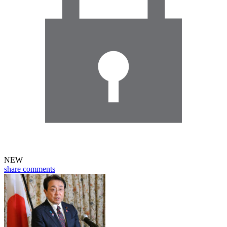
NEW
share
comments