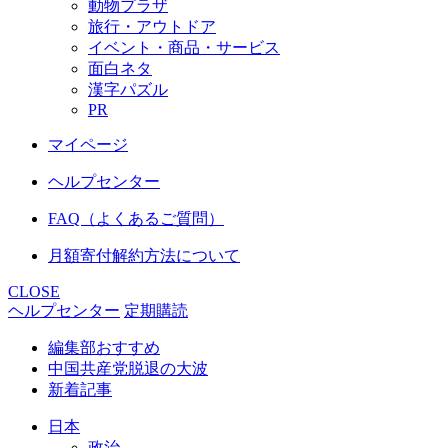
動物プラザ
旅行・アウトドア
イベント・商品・サービス
面白ネタ
漢字パズル
PR
マイページ
ヘルプセンター
FAQ（よくあるご質問）
月額寄付解約方法について
CLOSE
ヘルプセンター
定期購読
編集部おすすめ
中国共産党脱退の大波
新着記事
日本
政治