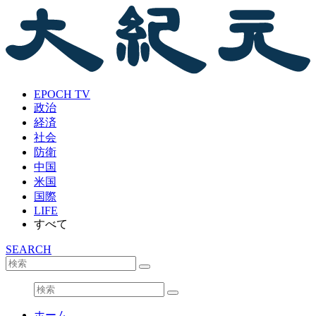
EPOCH TV
政治
経済
社会
防衛
中国
米国
国際
LIFE
すべて
SEARCH
ホーム