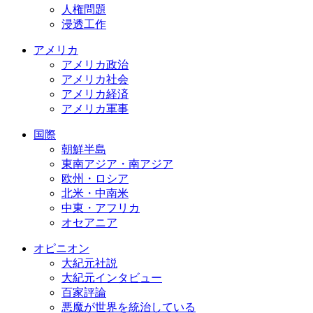
人権問題
浸透工作
アメリカ
アメリカ政治
アメリカ社会
アメリカ経済
アメリカ軍事
国際
朝鮮半島
東南アジア・南アジア
欧州・ロシア
北米・中南米
中東・アフリカ
オセアニア
オピニオン
大紀元社説
大紀元インタビュー
百家評論
悪魔が世界を統治している