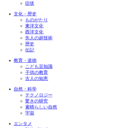
症状
文化・歴史
ものがたり
東洋文化
西洋文化
先人の超技術
歴史
伝記
教育・道徳
こども豆知識
子供の教育
古人の知恵
自然・科学
テクノロジー
驚きの研究
素晴らしい自然
宇宙
エンタメ