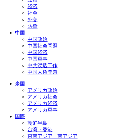
経済
社会
外交
防衛
中国
中国政治
中国社会問題
中国経済
中国軍事
中共浸透工作
中国人権問題
米国
アメリカ政治
アメリカ社会
アメリカ経済
アメリカ軍事
国際
朝鮮半島
台湾・香港
東南アジア・南アジア