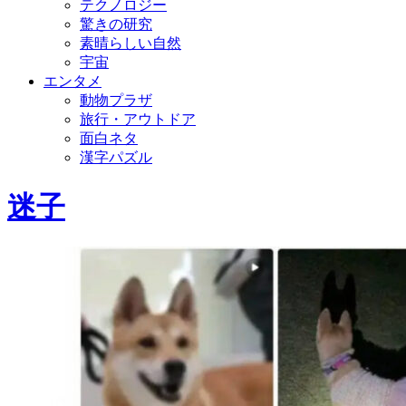
テクノロジー
驚きの研究
素晴らしい自然
宇宙
エンタメ
動物プラザ
旅行・アウトドア
面白ネタ
漢字パズル
迷子