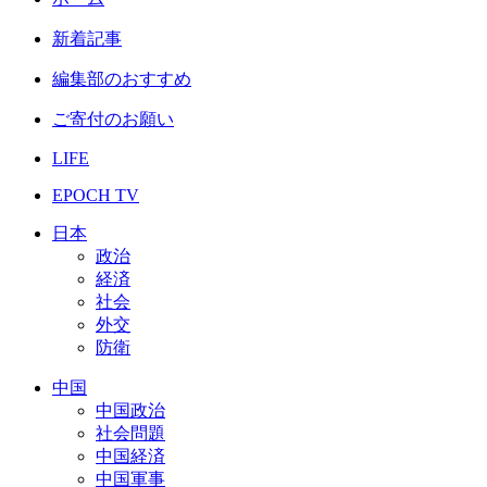
新着記事
編集部のおすすめ
ご寄付のお願い
LIFE
EPOCH TV
日本
政治
経済
社会
外交
防衛
中国
中国政治
社会問題
中国経済
中国軍事