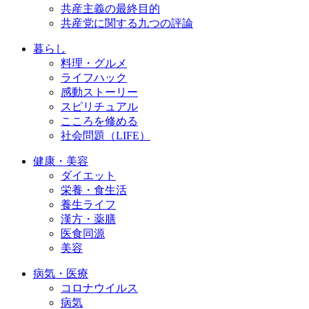
共産主義の最終目的
共産党に関する九つの評論
暮らし
料理・グルメ
ライフハック
感動ストーリー
スピリチュアル
こころを修める
社会問題（LIFE）
健康・美容
ダイエット
栄養・食生活
養生ライフ
漢方・薬膳
医食同源
美容
病気・医療
コロナウイルス
病気