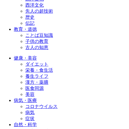
西洋文化
先人の超技術
歴史
伝記
教育・道徳
ことば豆知識
子供の教育
古人の知恵
健康・美容
ダイエット
栄養・食生活
養生ライフ
漢方・薬膳
医食同源
美容
病気・医療
コロナウイルス
病気
症状
自然・科学