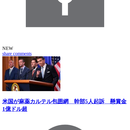
NEW
share
comments
米国が麻薬カルテル包囲網 幹部5人起訴 懸賞金
1億ドル超