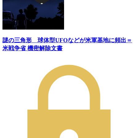
謎の三角形 球体型UFOなどが米軍基地に頻出＝
米戦争省 機密解除文書