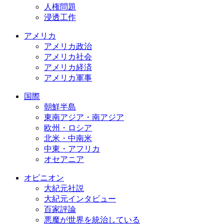
人権問題
浸透工作
アメリカ
アメリカ政治
アメリカ社会
アメリカ経済
アメリカ軍事
国際
朝鮮半島
東南アジア・南アジア
欧州・ロシア
北米・中南米
中東・アフリカ
オセアニア
オピニオン
大紀元社説
大紀元インタビュー
百家評論
悪魔が世界を統治している