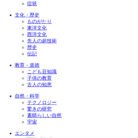
症状
文化・歴史
ものがたり
東洋文化
西洋文化
先人の超技術
歴史
伝記
教育・道徳
こども豆知識
子供の教育
古人の知恵
自然・科学
テクノロジー
驚きの研究
素晴らしい自然
宇宙
エンタメ