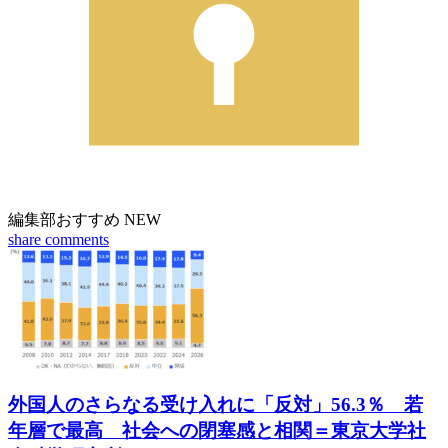
編集部おすすめ
NEW
share
comments
外国人のさらなる受け入れに「反対」56.3％ 若
年層で最高 社会への閉塞感と相関＝東京大学社