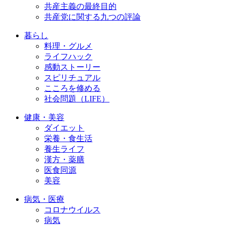
共産主義の最終目的
共産党に関する九つの評論
暮らし
料理・グルメ
ライフハック
感動ストーリー
スピリチュアル
こころを修める
社会問題（LIFE）
健康・美容
ダイエット
栄養・食生活
養生ライフ
漢方・薬膳
医食同源
美容
病気・医療
コロナウイルス
病気