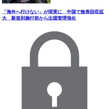
「海外へ行けない」が現実に 中国で旅券回収拡
大 新規則施行前から出国管理強化