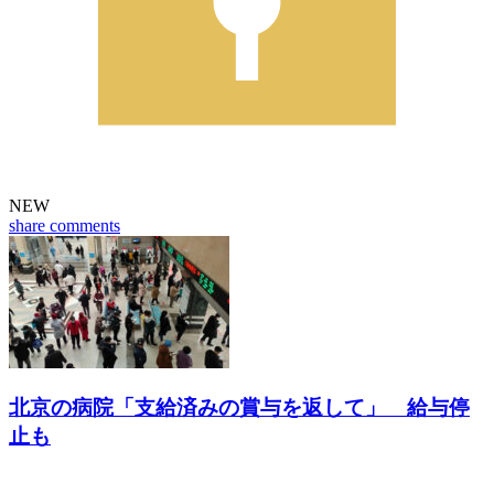
NEW
share
comments
北京の病院「支給済みの賞与を返して」 給与停
止も