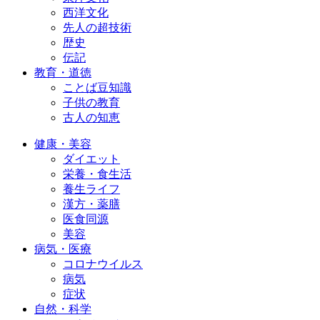
西洋文化
先人の超技術
歴史
伝記
教育・道徳
ことば豆知識
子供の教育
古人の知恵
健康・美容
ダイエット
栄養・食生活
養生ライフ
漢方・薬膳
医食同源
美容
病気・医療
コロナウイルス
病気
症状
自然・科学