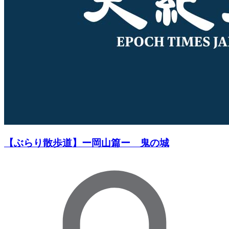
【ぶらり散歩道】ー岡山篇ー 鬼の城