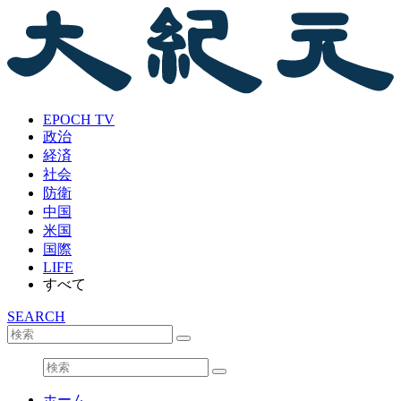
EPOCH TV
政治
経済
社会
防衛
中国
米国
国際
LIFE
すべて
SEARCH
ホーム