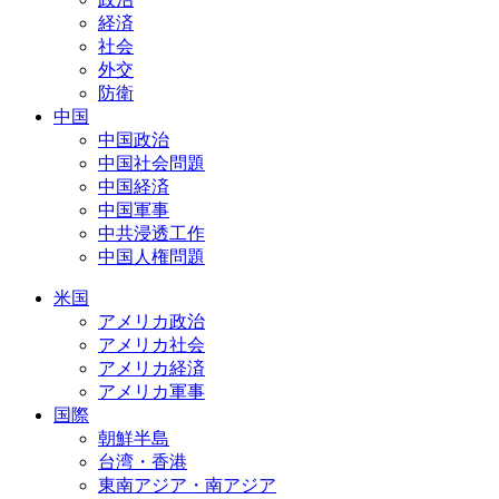
経済
社会
外交
防衛
中国
中国政治
中国社会問題
中国経済
中国軍事
中共浸透工作
中国人権問題
米国
アメリカ政治
アメリカ社会
アメリカ経済
アメリカ軍事
国際
朝鮮半島
台湾・香港
東南アジア・南アジア