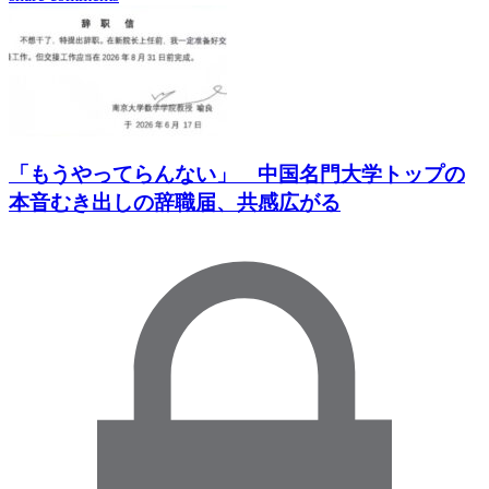
「もうやってらんない」 中国名門大学トップの
本音むき出しの辞職届、共感広がる