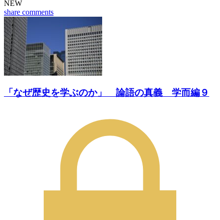
NEW
share
comments
「なぜ歴史を学ぶのか」 論語の真義 学而編９