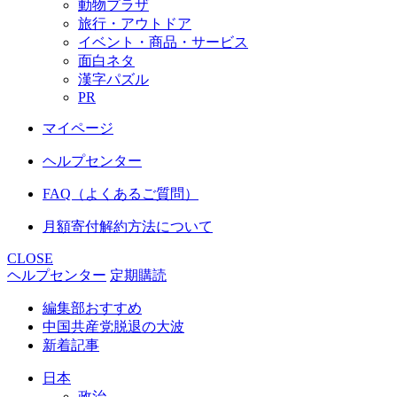
動物プラザ
旅行・アウトドア
イベント・商品・サービス
面白ネタ
漢字パズル
PR
マイページ
ヘルプセンター
FAQ（よくあるご質問）
月額寄付解約方法について
CLOSE
ヘルプセンター
定期購読
編集部おすすめ
中国共産党脱退の大波
新着記事
日本
政治