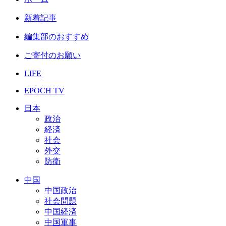
新着記事
編集部のおすすめ
ご寄付のお願い
LIFE
EPOCH TV
日本
政治
経済
社会
外交
防衛
中国
中国政治
社会問題
中国経済
中国軍事