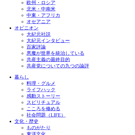
欧州・ロシア
北米・中南米
中東・アフリカ
オセアニア
オピニオン
大紀元社説
大紀元インタビュー
百家評論
悪魔が世界を統治している
共産主義の最終目的
共産党についての九つの論評
暮らし
料理・グルメ
ライフハック
感動ストーリー
スピリチュアル
こころを修める
社会問題（LIFE）
文化・歴史
ものがたり
東洋文化