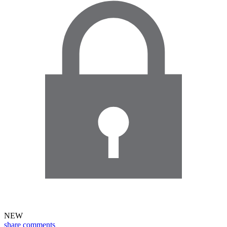
NEW
share
comments