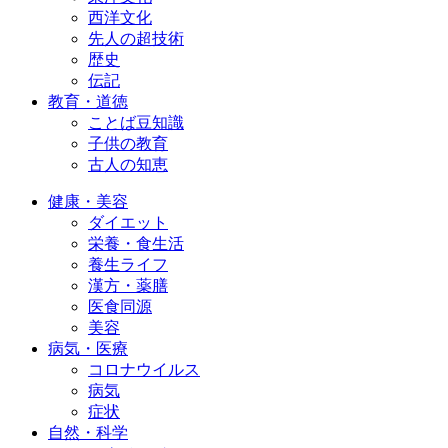
西洋文化
先人の超技術
歴史
伝記
教育・道徳
ことば豆知識
子供の教育
古人の知恵
健康・美容
ダイエット
栄養・食生活
養生ライフ
漢方・薬膳
医食同源
美容
病気・医療
コロナウイルス
病気
症状
自然・科学