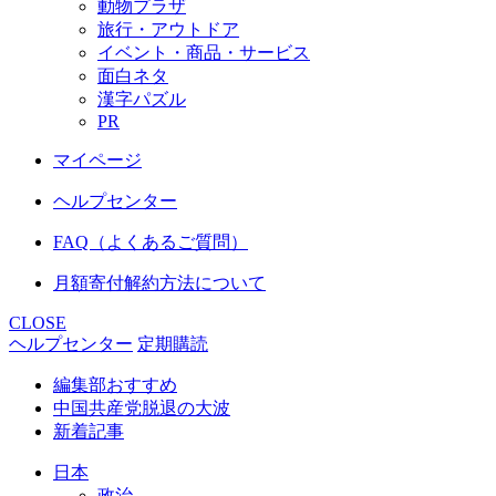
動物プラザ
旅行・アウトドア
イベント・商品・サービス
面白ネタ
漢字パズル
PR
マイページ
ヘルプセンター
FAQ（よくあるご質問）
月額寄付解約方法について
CLOSE
ヘルプセンター
定期購読
編集部おすすめ
中国共産党脱退の大波
新着記事
日本
政治