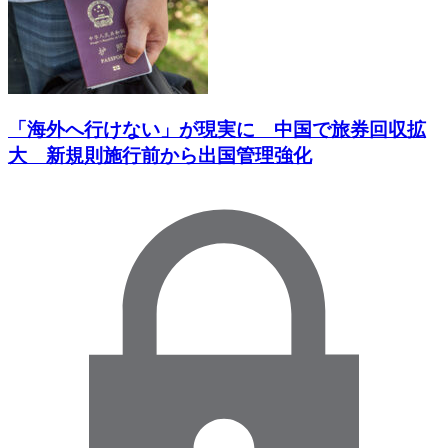
「海外へ行けない」が現実に 中国で旅券回収拡
大 新規則施行前から出国管理強化