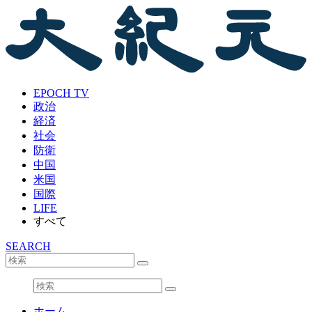
EPOCH TV
政治
経済
社会
防衛
中国
米国
国際
LIFE
すべて
SEARCH
ホーム