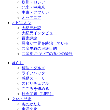
欧州・ロシア
北米・中南米
中東・アフリカ
オセアニア
オピニオン
大紀元社説
大紀元インタビュー
百家評論
悪魔が世界を統治している
共産主義の最終目的
共産党についての九つの論評
暮らし
料理・グルメ
ライフハック
感動ストーリー
スピリチュアル
こころを修める
社会問題（LIFE）
文化・歴史
ものがたり
東洋文化