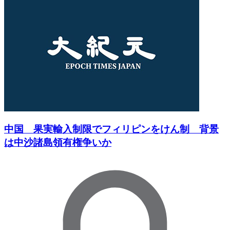
中国 果実輸入制限でフィリピンをけん制 背景
は中沙諸島領有権争いか