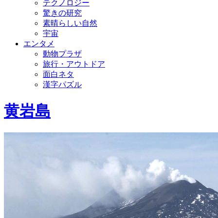
テクノロジー
驚きの研究
素晴らしい自然
宇宙
エンタメ
動物プラザ
旅行・アウトドア
面白ネタ
漢字パズル
黄岩島