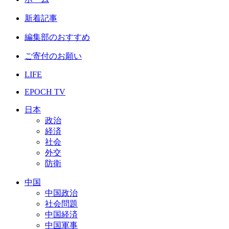
新着記事
編集部のおすすめ
ご寄付のお願い
LIFE
EPOCH TV
日本
政治
経済
社会
外交
防衛
中国
中国政治
社会問題
中国経済
中国軍事