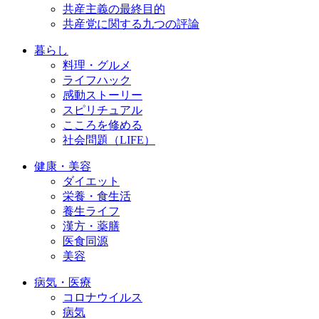
共産主義の最終目的
共産党に関する九つの評論
暮らし
料理・グルメ
ライフハック
感動ストーリー
スピリチュアル
こころを修める
社会問題（LIFE）
健康・美容
ダイエット
栄養・食生活
養生ライフ
漢方・薬膳
医食同源
美容
病気・医療
コロナウイルス
病気