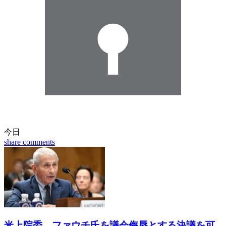
今日
share
comments
米上院委 ファウチ氏を議会侮辱とする決議を可