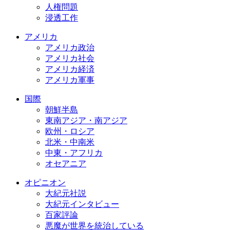
人権問題
浸透工作
アメリカ
アメリカ政治
アメリカ社会
アメリカ経済
アメリカ軍事
国際
朝鮮半島
東南アジア・南アジア
欧州・ロシア
北米・中南米
中東・アフリカ
オセアニア
オピニオン
大紀元社説
大紀元インタビュー
百家評論
悪魔が世界を統治している