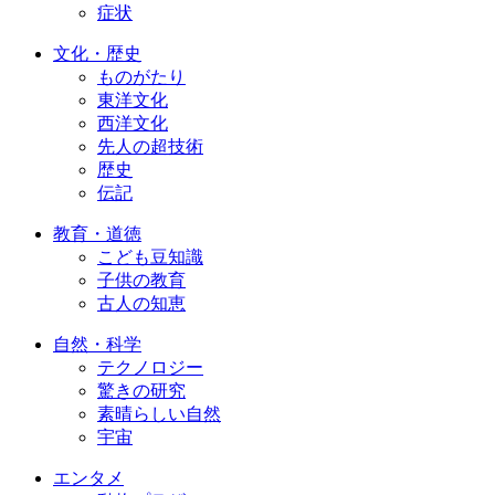
症状
文化・歴史
ものがたり
東洋文化
西洋文化
先人の超技術
歴史
伝記
教育・道徳
こども豆知識
子供の教育
古人の知恵
自然・科学
テクノロジー
驚きの研究
素晴らしい自然
宇宙
エンタメ