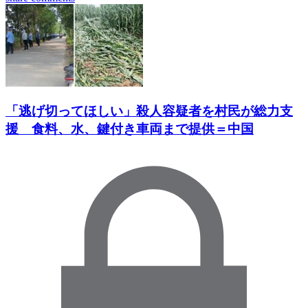
「逃げ切ってほしい」殺人容疑者を村民が総力支
援 食料、水、鍵付き車両まで提供＝中国