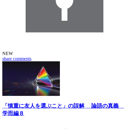
NEW
share
comments
「慎重に友人を選ぶこと」の誤解 論語の真義
学而編８