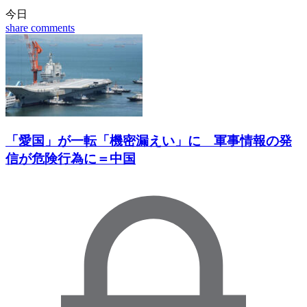
今日
share
comments
「愛国」が一転「機密漏えい」に 軍事情報の発
信が危険行為に＝中国