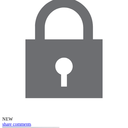
NEW
share
comments