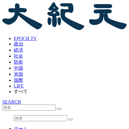
EPOCH TV
政治
経済
社会
防衛
中国
米国
国際
LIFE
すべて
SEARCH
ホーム