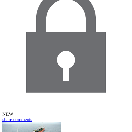
NEW
share
comments