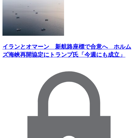
イランとオマーン 新航路座標で合意へ ホルム
ズ海峡再開協定にトランプ氏「今週にも成立」