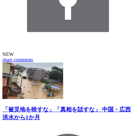
NEW
share
comments
「被災地を映すな」「真相を話すな」 中国・広西
洪水から1か月