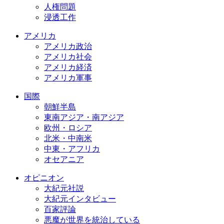
人権問題
浸透工作
アメリカ
アメリカ政治
アメリカ社会
アメリカ経済
アメリカ軍事
国際
朝鮮半島
東南アジア・南アジア
欧州・ロシア
北米・中南米
中東・アフリカ
オセアニア
オピニオン
大紀元社説
大紀元インタビュー
百家評論
悪魔が世界を統治している