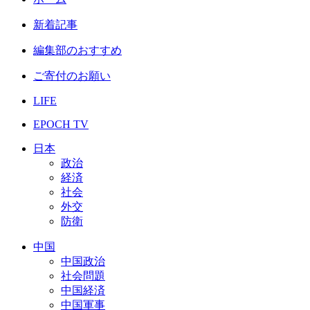
新着記事
編集部のおすすめ
ご寄付のお願い
LIFE
EPOCH TV
日本
政治
経済
社会
外交
防衛
中国
中国政治
社会問題
中国経済
中国軍事