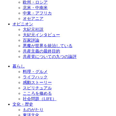
欧州・ロシア
北米・中南米
中東・アフリカ
オセアニア
オピニオン
大紀元社説
大紀元インタビュー
百家評論
悪魔が世界を統治している
共産主義の最終目的
共産党についての九つの論評
暮らし
料理・グルメ
ライフハック
感動ストーリー
スピリチュアル
こころを修める
社会問題（LIFE）
文化・歴史
ものがたり
東洋文化