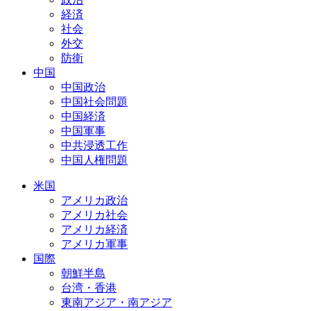
経済
社会
外交
防衛
中国
中国政治
中国社会問題
中国経済
中国軍事
中共浸透工作
中国人権問題
米国
アメリカ政治
アメリカ社会
アメリカ経済
アメリカ軍事
国際
朝鮮半島
台湾・香港
東南アジア・南アジア