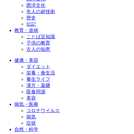
西洋文化
先人の超技術
歴史
伝記
教育・道徳
ことば豆知識
子供の教育
古人の知恵
健康・美容
ダイエット
栄養・食生活
養生ライフ
漢方・薬膳
医食同源
美容
病気・医療
コロナウイルス
病気
症状
自然・科学