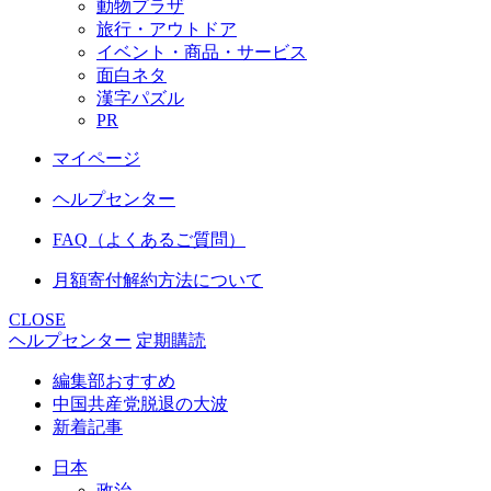
動物プラザ
旅行・アウトドア
イベント・商品・サービス
面白ネタ
漢字パズル
PR
マイページ
ヘルプセンター
FAQ（よくあるご質問）
月額寄付解約方法について
CLOSE
ヘルプセンター
定期購読
編集部おすすめ
中国共産党脱退の大波
新着記事
日本
政治