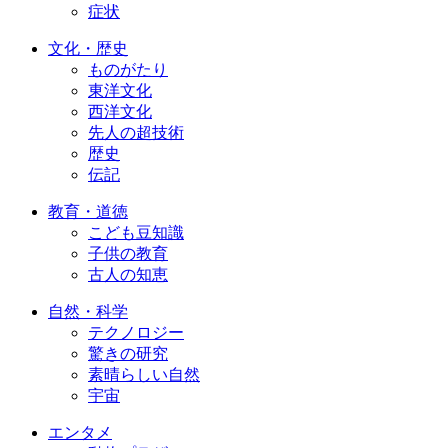
症状
文化・歴史
ものがたり
東洋文化
西洋文化
先人の超技術
歴史
伝記
教育・道徳
こども豆知識
子供の教育
古人の知恵
自然・科学
テクノロジー
驚きの研究
素晴らしい自然
宇宙
エンタメ