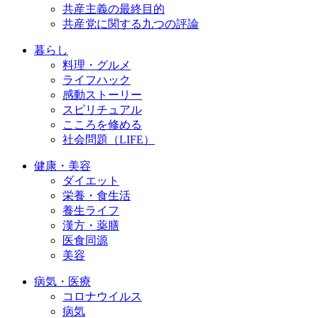
共産主義の最終目的
共産党に関する九つの評論
暮らし
料理・グルメ
ライフハック
感動ストーリー
スピリチュアル
こころを修める
社会問題（LIFE）
健康・美容
ダイエット
栄養・食生活
養生ライフ
漢方・薬膳
医食同源
美容
病気・医療
コロナウイルス
病気