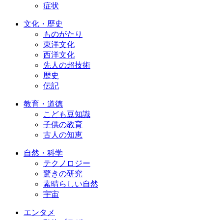
症状
文化・歴史
ものがたり
東洋文化
西洋文化
先人の超技術
歴史
伝記
教育・道徳
こども豆知識
子供の教育
古人の知恵
自然・科学
テクノロジー
驚きの研究
素晴らしい自然
宇宙
エンタメ