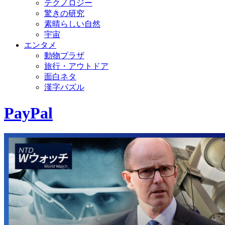
テクノロジー
驚きの研究
素晴らしい自然
宇宙
エンタメ
動物プラザ
旅行・アウトドア
面白ネタ
漢字パズル
PayPal