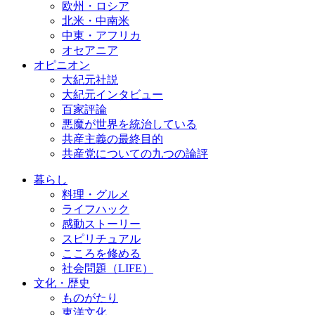
欧州・ロシア
北米・中南米
中東・アフリカ
オセアニア
オピニオン
大紀元社説
大紀元インタビュー
百家評論
悪魔が世界を統治している
共産主義の最終目的
共産党についての九つの論評
暮らし
料理・グルメ
ライフハック
感動ストーリー
スピリチュアル
こころを修める
社会問題（LIFE）
文化・歴史
ものがたり
東洋文化