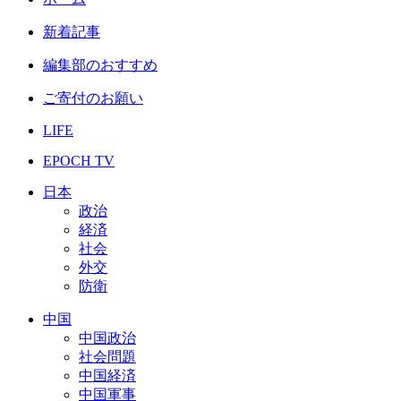
新着記事
編集部のおすすめ
ご寄付のお願い
LIFE
EPOCH TV
日本
政治
経済
社会
外交
防衛
中国
中国政治
社会問題
中国経済
中国軍事