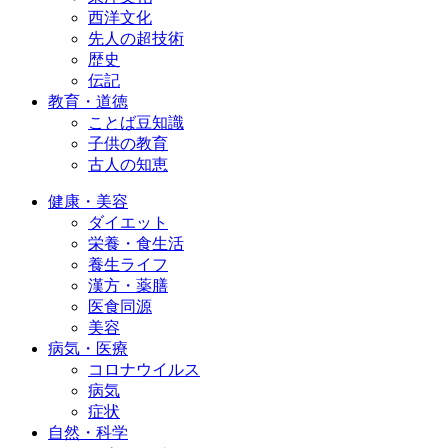
西洋文化
先人の超技術
歴史
伝記
教育・道徳
ことば豆知識
子供の教育
古人の知恵
健康・美容
ダイエット
栄養・食生活
養生ライフ
漢方・薬膳
医食同源
美容
病気・医療
コロナウイルス
病気
症状
自然・科学