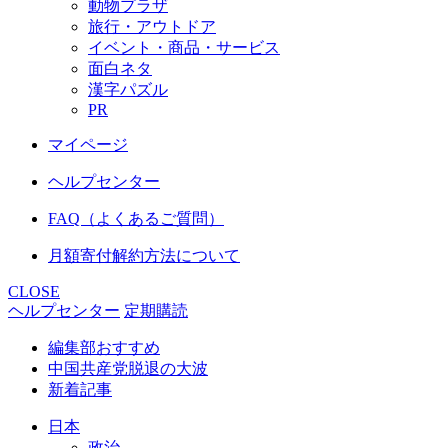
動物プラザ
旅行・アウトドア
イベント・商品・サービス
面白ネタ
漢字パズル
PR
マイページ
ヘルプセンター
FAQ（よくあるご質問）
月額寄付解約方法について
CLOSE
ヘルプセンター
定期購読
編集部おすすめ
中国共産党脱退の大波
新着記事
日本
政治