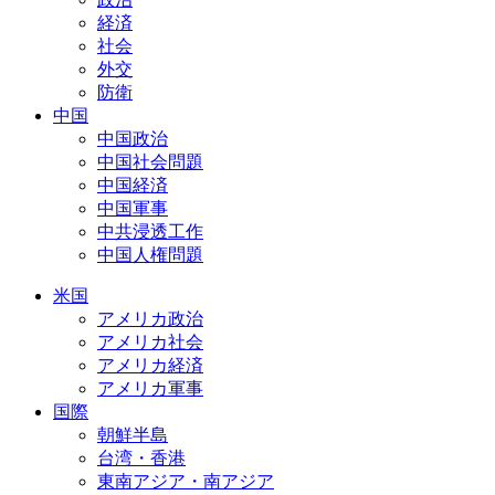
経済
社会
外交
防衛
中国
中国政治
中国社会問題
中国経済
中国軍事
中共浸透工作
中国人権問題
米国
アメリカ政治
アメリカ社会
アメリカ経済
アメリカ軍事
国際
朝鮮半島
台湾・香港
東南アジア・南アジア