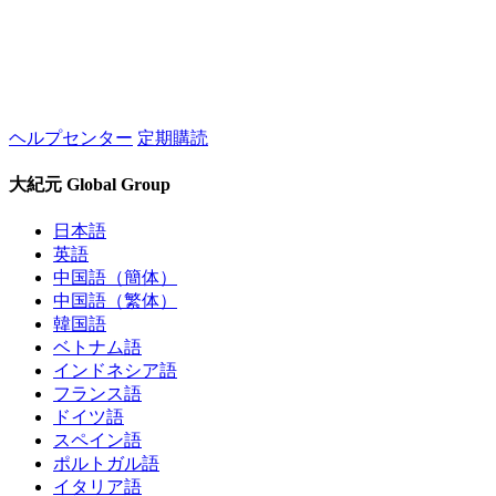
ヘルプセンター
定期購読
大紀元 Global Group
日本語
英語
中国語（簡体）
中国語（繁体）
韓国語
ベトナム語
インドネシア語
フランス語
ドイツ語
スペイン語
ポルトガル語
イタリア語