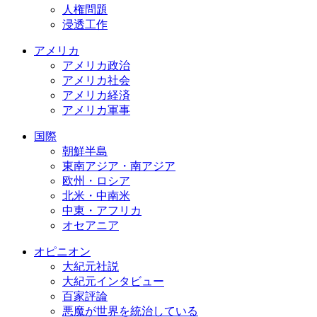
人権問題
浸透工作
アメリカ
アメリカ政治
アメリカ社会
アメリカ経済
アメリカ軍事
国際
朝鮮半島
東南アジア・南アジア
欧州・ロシア
北米・中南米
中東・アフリカ
オセアニア
オピニオン
大紀元社説
大紀元インタビュー
百家評論
悪魔が世界を統治している