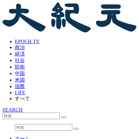
EPOCH TV
政治
経済
社会
防衛
中国
米国
国際
LIFE
すべて
SEARCH
ホーム