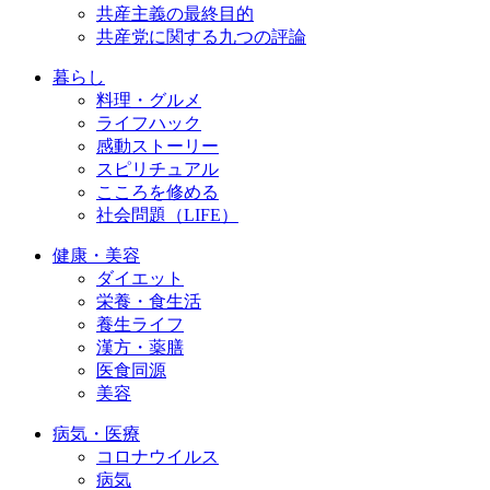
共産主義の最終目的
共産党に関する九つの評論
暮らし
料理・グルメ
ライフハック
感動ストーリー
スピリチュアル
こころを修める
社会問題（LIFE）
健康・美容
ダイエット
栄養・食生活
養生ライフ
漢方・薬膳
医食同源
美容
病気・医療
コロナウイルス
病気