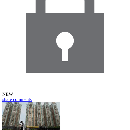
NEW
share
comments