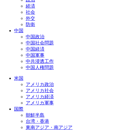
経済
社会
外交
防衛
中国
中国政治
中国社会問題
中国経済
中国軍事
中共浸透工作
中国人権問題
米国
アメリカ政治
アメリカ社会
アメリカ経済
アメリカ軍事
国際
朝鮮半島
台湾・香港
東南アジア・南アジア