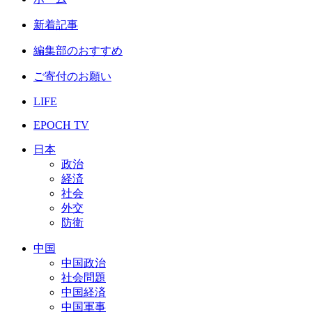
新着記事
編集部のおすすめ
ご寄付のお願い
LIFE
EPOCH TV
日本
政治
経済
社会
外交
防衛
中国
中国政治
社会問題
中国経済
中国軍事