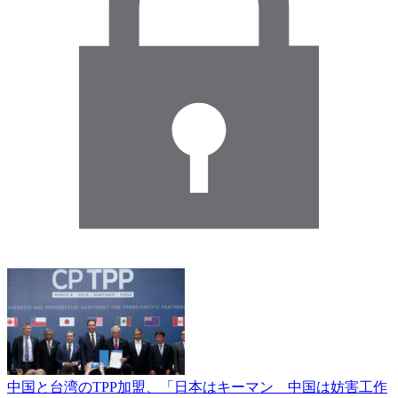
中国と台湾のTPP加盟、「日本はキーマン 中国は妨害工作