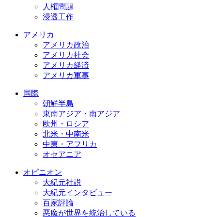
人権問題
浸透工作
アメリカ
アメリカ政治
アメリカ社会
アメリカ経済
アメリカ軍事
国際
朝鮮半島
東南アジア・南アジア
欧州・ロシア
北米・中南米
中東・アフリカ
オセアニア
オピニオン
大紀元社説
大紀元インタビュー
百家評論
悪魔が世界を統治している