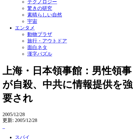
テクノロジー
驚きの研究
素晴らしい自然
宇宙
エンタメ
動物プラザ
旅行・アウトドア
面白ネタ
漢字パズル
上海・日本領事館：男性領事
が自殺、中共に情報提供を強
要され
2005/12/28
更新: 2005/12/28
スパイ