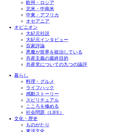
欧州・ロシア
北米・中南米
中東・アフリカ
オセアニア
オピニオン
大紀元社説
大紀元インタビュー
百家評論
悪魔が世界を統治している
共産主義の最終目的
共産党についての九つの論評
暮らし
料理・グルメ
ライフハック
感動ストーリー
スピリチュアル
こころを修める
社会問題（LIFE）
文化・歴史
ものがたり
東洋文化