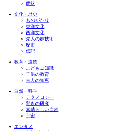
症状
文化・歴史
ものがたり
東洋文化
西洋文化
先人の超技術
歴史
伝記
教育・道徳
こども豆知識
子供の教育
古人の知恵
自然・科学
テクノロジー
驚きの研究
素晴らしい自然
宇宙
エンタメ