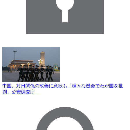
中国、対日関係の改善に意欲も「様々な機会でわが国を批
判」公安調査庁