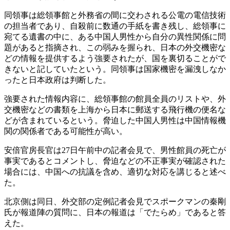
同領事は総領事館と外務省の間に交わされる公電の電信技術
の担当者であり、自殺前に数通の手紙を書き残し、総領事に
宛てる遺書の中に、ある中国人男性から自分の異性関係に問
題があると指摘され、この弱みを握られ、日本の外交機密な
どの情報を提供するよう強要されたが、国を裏切ることがで
きないと記していたという。同領事は国家機密を漏洩しなか
ったと日本政府は判断した。
強要された情報内容に、総領事館の館員全員のリストや、外
交機密などの書類を上海から日本に郵送する飛行機の便名な
どが含まれているという。脅迫した中国人男性は中国情報機
関の関係者である可能性が高い。
安倍官房長官は27日午前中の記者会見で、男性館員の死亡が
事実であるとコメントし、脅迫などの不正事実が確認された
場合には、中国への抗議を含め、適切な対応を講じると述べ
た。
北京側は同日、外交部の定例記者会見でスポークマンの秦剛
氏が報道陣の質問に、日本の報道は「でたらめ」であると答
えた。