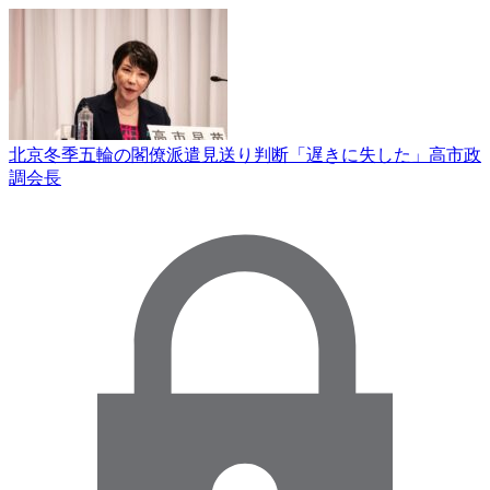
北京冬季五輪の閣僚派遣見送り判断「遅きに失した」高市政
調会長