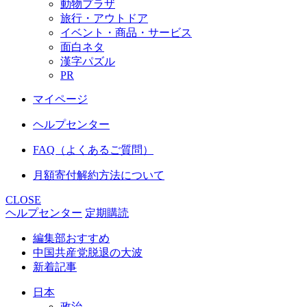
動物プラザ
旅行・アウトドア
イベント・商品・サービス
面白ネタ
漢字パズル
PR
マイページ
ヘルプセンター
FAQ（よくあるご質問）
月額寄付解約方法について
CLOSE
ヘルプセンター
定期購読
編集部おすすめ
中国共産党脱退の大波
新着記事
日本
政治