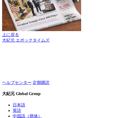
上に戻る
大紀元 エポックタイムズ
ヘルプセンター
定期購読
大紀元 Global Group
日本語
英語
中国語（簡体）