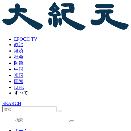
EPOCH TV
政治
経済
社会
防衛
中国
米国
国際
LIFE
すべて
SEARCH
ホーム