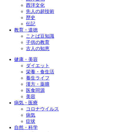
西洋文化
先人の超技術
歴史
伝記
教育・道徳
ことば豆知識
子供の教育
古人の知恵
健康・美容
ダイエット
栄養・食生活
養生ライフ
漢方・薬膳
医食同源
美容
病気・医療
コロナウイルス
病気
症状
自然・科学