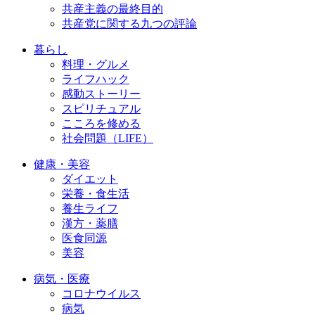
共産主義の最終目的
共産党に関する九つの評論
暮らし
料理・グルメ
ライフハック
感動ストーリー
スピリチュアル
こころを修める
社会問題（LIFE）
健康・美容
ダイエット
栄養・食生活
養生ライフ
漢方・薬膳
医食同源
美容
病気・医療
コロナウイルス
病気