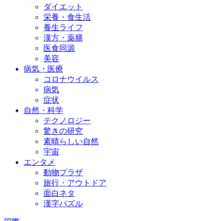
ダイエット
栄養・食生活
養生ライフ
漢方・薬膳
医食同源
美容
病気・医療
コロナウイルス
病気
症状
自然・科学
テクノロジー
驚きの研究
素晴らしい自然
宇宙
エンタメ
動物プラザ
旅行・アウトドア
面白ネタ
漢字パズル