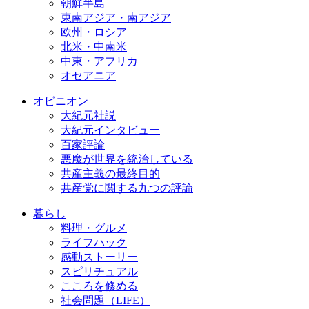
朝鮮半島
東南アジア・南アジア
欧州・ロシア
北米・中南米
中東・アフリカ
オセアニア
オピニオン
大紀元社説
大紀元インタビュー
百家評論
悪魔が世界を統治している
共産主義の最終目的
共産党に関する九つの評論
暮らし
料理・グルメ
ライフハック
感動ストーリー
スピリチュアル
こころを修める
社会問題（LIFE）