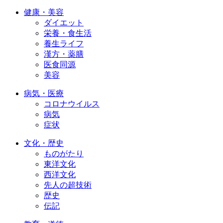
健康・美容
ダイエット
栄養・食生活
養生ライフ
漢方・薬膳
医食同源
美容
病気・医療
コロナウイルス
病気
症状
文化・歴史
ものがたり
東洋文化
西洋文化
先人の超技術
歴史
伝記