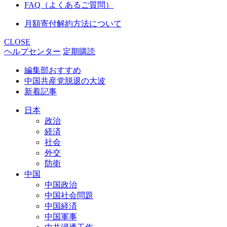
FAQ（よくあるご質問）
月額寄付解約方法について
CLOSE
ヘルプセンター
定期購読
編集部おすすめ
中国共産党脱退の大波
新着記事
日本
政治
経済
社会
外交
防衛
中国
中国政治
中国社会問題
中国経済
中国軍事