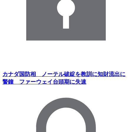
カナダ国防相 ノーテル破綻を教訓に知財流出に
警鐘 ファーウェイ台頭期に失速