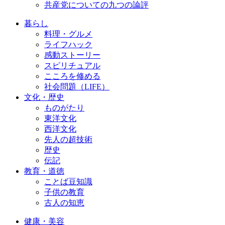
共産党についての九つの論評
暮らし
料理・グルメ
ライフハック
感動ストーリー
スピリチュアル
こころを修める
社会問題（LIFE）
文化・歴史
ものがたり
東洋文化
西洋文化
先人の超技術
歴史
伝記
教育・道徳
ことば豆知識
子供の教育
古人の知恵
健康・美容