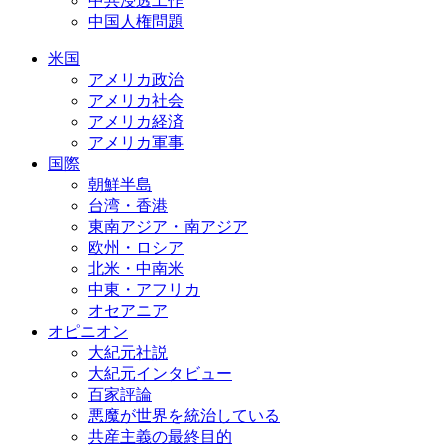
中共浸透工作
中国人権問題
米国
アメリカ政治
アメリカ社会
アメリカ経済
アメリカ軍事
国際
朝鮮半島
台湾・香港
東南アジア・南アジア
欧州・ロシア
北米・中南米
中東・アフリカ
オセアニア
オピニオン
大紀元社説
大紀元インタビュー
百家評論
悪魔が世界を統治している
共産主義の最終目的