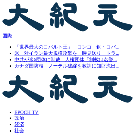
国際
「世界最大のコバルト王」 コンゴ 銅・コバ...
米 対イラン最大規模攻撃を一時見送り トラ...
中共が米6団体に制裁 人権団体「制裁は名誉...
カナダ国防相 ノーテル破綻を教訓に知財流出...
EPOCH TV
政治
経済
社会