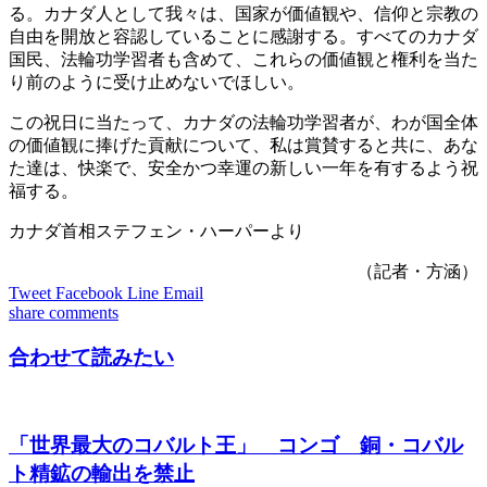
る。カナダ人として我々は、国家が価値観や、信仰と宗教の
自由を開放と容認していることに感謝する。すべてのカナダ
国民、法輪功学習者も含めて、これらの価値観と権利を当た
り前のように受け止めないでほしい。
この祝日に当たって、カナダの法輪功学習者が、わが国全体
の価値観に捧げた貢献について、私は賞賛すると共に、あな
た達は、快楽で、安全かつ幸運の新しい一年を有するよう祝
福する。
カナダ首相ステフェン・ハーパーより
（記者・方涵）
Tweet
Facebook
Line
Email
share
comments
合わせて読みたい
「世界最大のコバルト王」 コンゴ 銅・コバル
ト精鉱の輸出を禁止