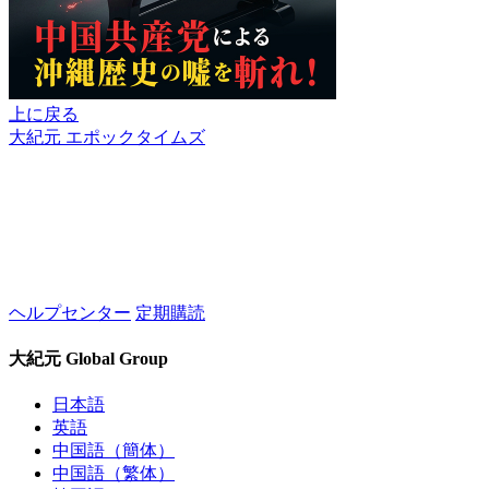
上に戻る
大紀元 エポックタイムズ
ヘルプセンター
定期購読
大紀元 Global Group
日本語
英語
中国語（簡体）
中国語（繁体）