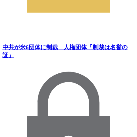
中共が米6団体に制裁 人権団体「制裁は名誉の
証」