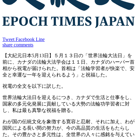
Tweet
Facebook
Line
share
comments
【大紀元日本5月13日】５月１３日の「世界法輪大法日」を
前に、カナダの法輪大法学会は１１日、カナダのハーパー首
相から祝電が届けられた。首相は「法輪学習者が快楽で、安
全と幸運な一年を迎えられるよう」と祝福した。
祝電の全文を以下に訳した。
世界法輪大法日を迎えるにつき、カナダで生活と仕事をし、
国家の多元化発展に貢献している大勢の法輪功学習者に対
し、私は最も真摯な祝福を贈る。
わが国の伝統文化を象徴する寛容と忍耐、それに加え、わが
国民による長い間の努力が、今の高品質の生活をもたらし
た。その豊かさと多元性は、全世界の人々に感銘を与えてい