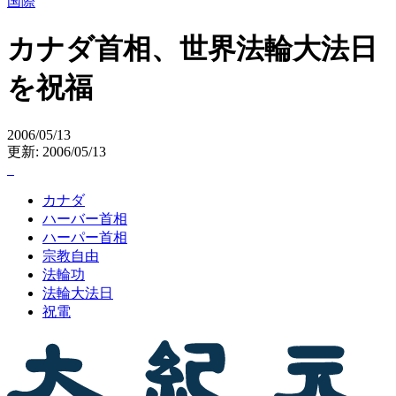
国際
カナダ首相、世界法輪大法日
を祝福
2006/05/13
更新: 2006/05/13
カナダ
ハーバー首相
ハーパー首相
宗教自由
法輪功
法輪大法日
祝電