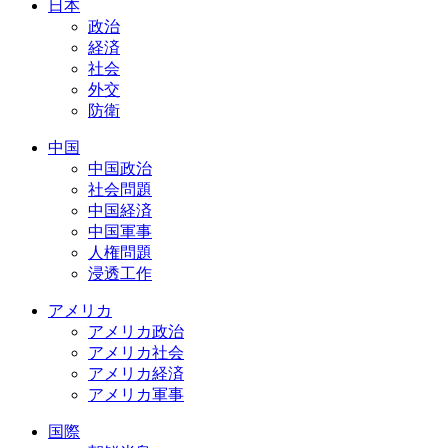
日本
政治
経済
社会
外交
防衛
中国
中国政治
社会問題
中国経済
中国軍事
人権問題
浸透工作
アメリカ
アメリカ政治
アメリカ社会
アメリカ経済
アメリカ軍事
国際