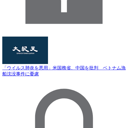
「ウイルス肺炎を悪用」米国務省、中国を批判 ベトナム漁
船沈没事件に憂慮