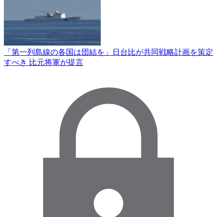
「第一列島線の各国は団結を」日台比が共同戦略計画を策定
すべき 比元将軍が提言