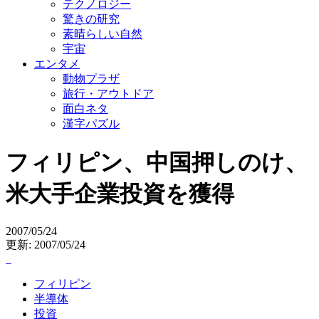
テクノロジー
驚きの研究
素晴らしい自然
宇宙
エンタメ
動物プラザ
旅行・アウトドア
面白ネタ
漢字パズル
フィリピン、中国押しのけ、
米大手企業投資を獲得
2007/05/24
更新: 2007/05/24
フィリピン
半導体
投資