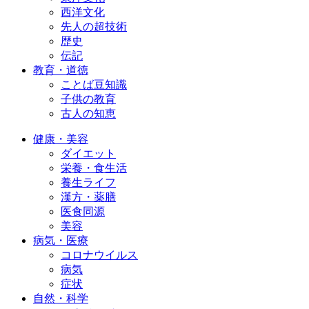
西洋文化
先人の超技術
歴史
伝記
教育・道徳
ことば豆知識
子供の教育
古人の知恵
健康・美容
ダイエット
栄養・食生活
養生ライフ
漢方・薬膳
医食同源
美容
病気・医療
コロナウイルス
病気
症状
自然・科学