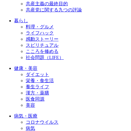
共産主義の最終目的
共産党に関する九つの評論
暮らし
料理・グルメ
ライフハック
感動ストーリー
スピリチュアル
こころを修める
社会問題（LIFE）
健康・美容
ダイエット
栄養・食生活
養生ライフ
漢方・薬膳
医食同源
美容
病気・医療
コロナウイルス
病気