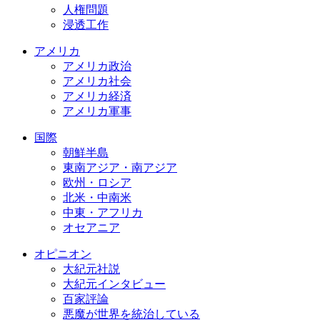
人権問題
浸透工作
アメリカ
アメリカ政治
アメリカ社会
アメリカ経済
アメリカ軍事
国際
朝鮮半島
東南アジア・南アジア
欧州・ロシア
北米・中南米
中東・アフリカ
オセアニア
オピニオン
大紀元社説
大紀元インタビュー
百家評論
悪魔が世界を統治している