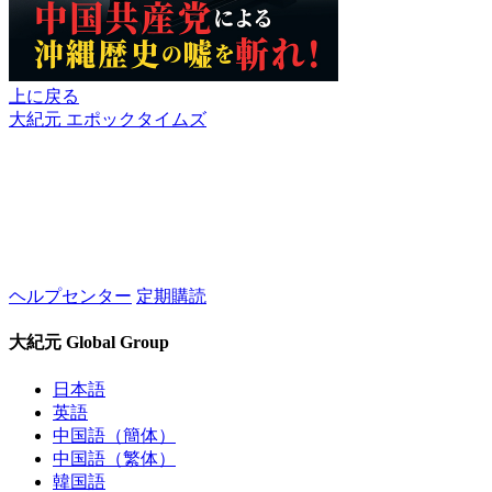
上に戻る
大紀元 エポックタイムズ
ヘルプセンター
定期購読
大紀元 Global Group
日本語
英語
中国語（簡体）
中国語（繁体）
韓国語