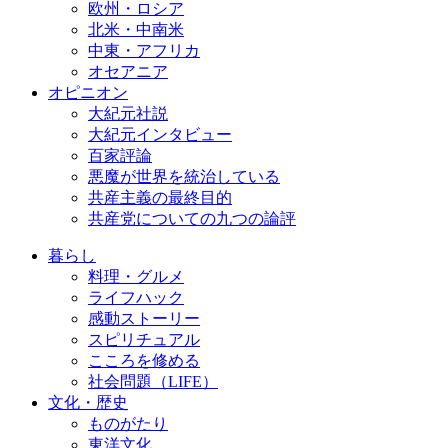
欧州・ロシア
北米・中南米
中東・アフリカ
オセアニア
オピニオン
大紀元社説
大紀元インタビュー
百家評論
悪魔が世界を統治している
共産主義の最終目的
共産党についての九つの論評
暮らし
料理・グルメ
ライフハック
感動ストーリー
スピリチュアル
こころを修める
社会問題（LIFE）
文化・歴史
ものがたり
東洋文化