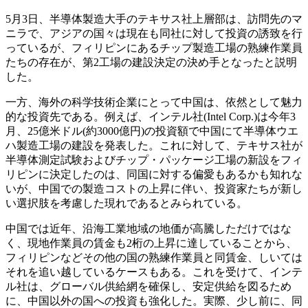
5月3日、半導体製造大手のテキサス社上層部は、訪問先のマ
ニラで、アジアの国々は現在も同社に対して投資の誘致を行
っているが、フィリピンにあるチップ製造工場の熟練作業員
たちの存在が、第2工場の建設決定の決め手となったと説明
した。
一方、海外の科学技術企業にとって中国は、依然として魅力
的な投資先である。例えば、インテル社(Intel Corp.)は今年3
月、25億米ドル(約3000億円)の投資額で中国にて半導体ウエ
ハ製造工場の建設を発表した。これに対して、テキサス社が
半導体測定試験およびチップ・パッケージ工場の新設をフィ
リピンに決定したのは、同国に対する偏愛もあるかも知れな
いが、中国での製造コストの上昇に伴い、投資家たちが新し
い選択肢を考慮した現れであるとみられている。
中国では近年、沿海工業地域の地価が高騰しただけではな
く、現地作業員の賃金も2桁の上昇に達していることから、
フィリピンなどその他の国の熟練作業員と同賃金、しいては
それを追い越しているケースもある。これを受けて、インテ
ル社は、グローバル供給網を確保し、安定供給を図るため
に、中国以外の国への投資も強化した。実際、少し前に、同