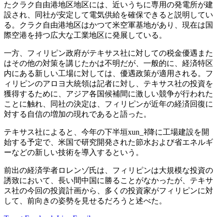
たクラク自由港地区地区には、近いうちに専用の発電所が建
設され、同社が安定して電気供給を確保できると説明してい
る。クラク自由港地区はかつて米空軍基地があり、現在は国
際空港を持つ広大な工業地区に発展している。
一方、フィリピン政府がテキサス社に対しての税金優遇また
はその他の対策を講じたかは不明だが、一般的に、経済特区
内にある新しい工場に対しては、優遇政策が適用される。フ
ィリピンのアロヨ大統領は記者に対し、テキサス社の投資を
獲得するために、アジア各国候補間に激しい競争が行われた
ことに触れ、同社の決定は、フィリピンが近年の経済回復に
対する自信の増加の現れであると語った。
テキサス社によると、今年の下半垣xun_ﾈ降に工場建設を開
始する予定で、米国で研究開発された節水および省エネルギ
ーなどの新しい技術を導入するという。
前出の経済学者ロレンゾ氏は、フィリピンは大規模な投資の
誘致において、長い間中国に勝ることがなかったが、テキサ
ス社の今回の投資計画から、多くの投資家がフィリピンに対
して、前向きの姿勢を見せるだろうと述べた。