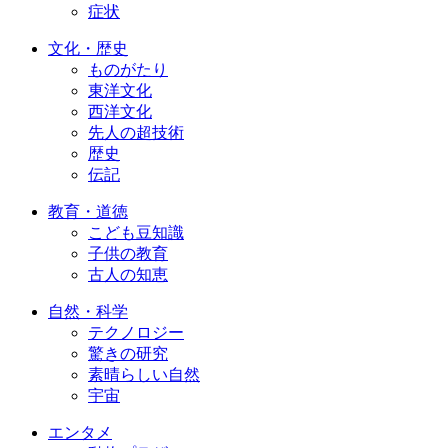
症状
文化・歴史
ものがたり
東洋文化
西洋文化
先人の超技術
歴史
伝記
教育・道徳
こども豆知識
子供の教育
古人の知恵
自然・科学
テクノロジー
驚きの研究
素晴らしい自然
宇宙
エンタメ