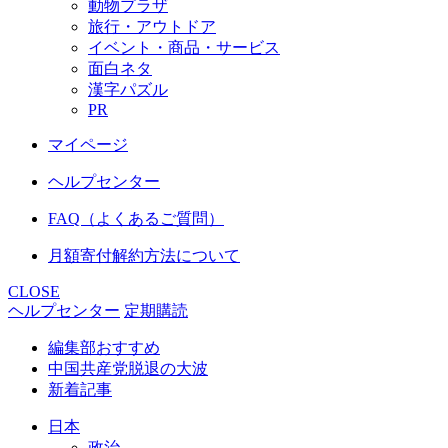
動物プラザ
旅行・アウトドア
イベント・商品・サービス
面白ネタ
漢字パズル
PR
マイページ
ヘルプセンター
FAQ（よくあるご質問）
月額寄付解約方法について
CLOSE
ヘルプセンター
定期購読
編集部おすすめ
中国共産党脱退の大波
新着記事
日本
政治