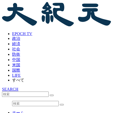
EPOCH TV
政治
経済
社会
防衛
中国
米国
国際
LIFE
すべて
SEARCH
ホーム