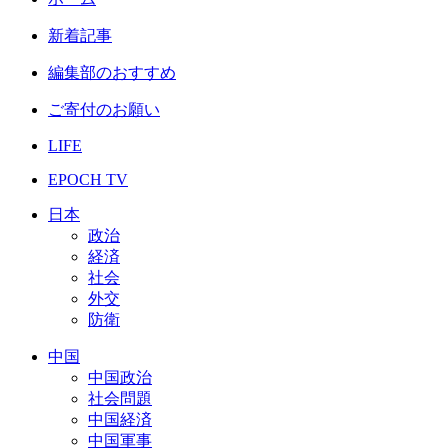
新着記事
編集部のおすすめ
ご寄付のお願い
LIFE
EPOCH TV
日本
政治
経済
社会
外交
防衛
中国
中国政治
社会問題
中国経済
中国軍事