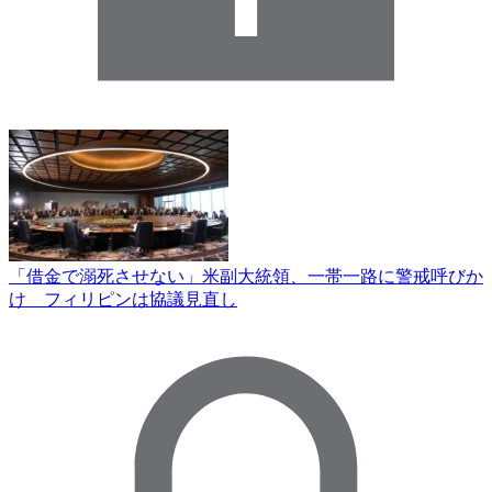
「借金で溺死させない」米副大統領、一帯一路に警戒呼びか
け フィリピンは協議見直し