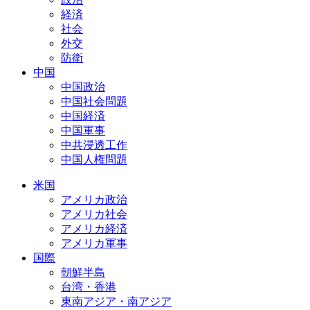
経済
社会
外交
防衛
中国
中国政治
中国社会問題
中国経済
中国軍事
中共浸透工作
中国人権問題
米国
アメリカ政治
アメリカ社会
アメリカ経済
アメリカ軍事
国際
朝鮮半島
台湾・香港
東南アジア・南アジア