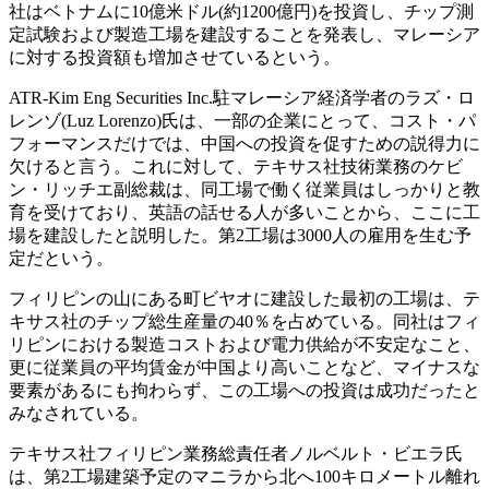
社はベトナムに10億米ドル(約1200億円)を投資し、チップ測
定試験および製造工場を建設することを発表し、マレーシア
に対する投資額も増加させているという。
ATR-Kim Eng Securities Inc.駐マレーシア経済学者のラズ・ロ
レンゾ(Luz Lorenzo)氏は、一部の企業にとって、コスト・パ
フォーマンスだけでは、中国への投資を促すための説得力に
欠けると言う。これに対して、テキサス社技術業務のケビ
ン・リッチエ副総裁は、同工場で働く従業員はしっかりと教
育を受けており、英語の話せる人が多いことから、ここに工
場を建設したと説明した。第2工場は3000人の雇用を生む予
定だという。
フィリピンの山にある町ビヤオに建設した最初の工場は、テ
キサス社のチップ総生産量の40％を占めている。同社はフィ
リピンにおける製造コストおよび電力供給が不安定なこと、
更に従業員の平均賃金が中国より高いことなど、マイナスな
要素があるにも拘わらず、この工場への投資は成功だったと
みなされている。
テキサス社フィリピン業務総責任者ノルベルト・ビエラ氏
は、第2工場建築予定のマニラから北へ100キロメートル離れ