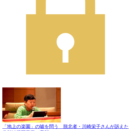
「地上の楽園」の嘘を問う 脱北者・川崎栄子さんが訴えた