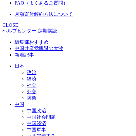
FAQ（よくあるご質問）
月額寄付解約方法について
CLOSE
ヘルプセンター
定期購読
編集部おすすめ
中国共産党脱退の大波
新着記事
日本
政治
経済
社会
外交
防衛
中国
中国政治
中国社会問題
中国経済
中国軍事