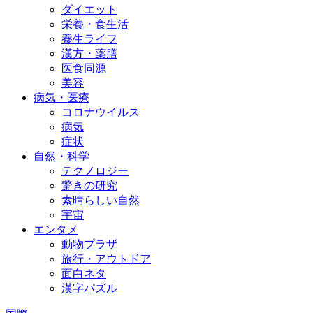
ダイエット
栄養・食生活
養生ライフ
漢方・薬膳
医食同源
美容
病気・医療
コロナウイルス
病気
症状
自然・科学
テクノロジー
驚きの研究
素晴らしい自然
宇宙
エンタメ
動物プラザ
旅行・アウトドア
面白ネタ
漢字パズル