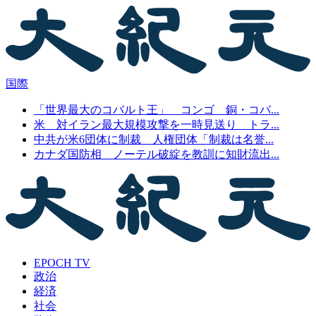
国際
「世界最大のコバルト王」 コンゴ 銅・コバ...
米 対イラン最大規模攻撃を一時見送り トラ...
中共が米6団体に制裁 人権団体「制裁は名誉...
カナダ国防相 ノーテル破綻を教訓に知財流出...
EPOCH TV
政治
経済
社会