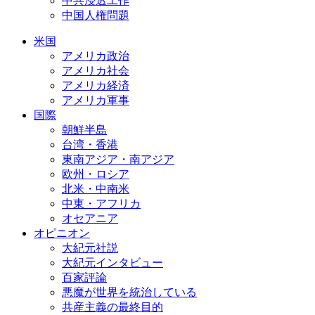
中共浸透工作
中国人権問題
米国
アメリカ政治
アメリカ社会
アメリカ経済
アメリカ軍事
国際
朝鮮半島
台湾・香港
東南アジア・南アジア
欧州・ロシア
北米・中南米
中東・アフリカ
オセアニア
オピニオン
大紀元社説
大紀元インタビュー
百家評論
悪魔が世界を統治している
共産主義の最終目的