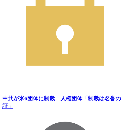
中共が米6団体に制裁 人権団体「制裁は名誉の
証」