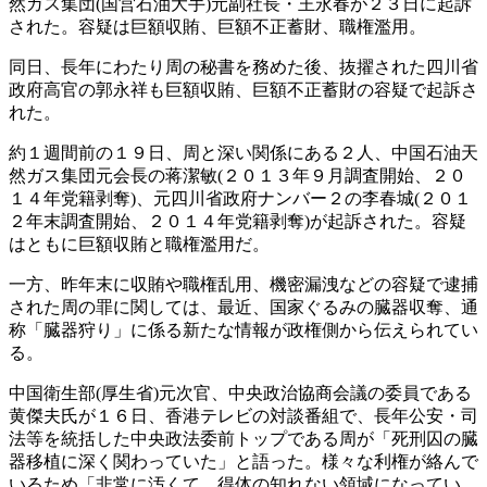
然ガス集団(国営石油大手)元副社長・王永春が２３日に起訴
された。容疑は巨額収賄、巨額不正蓄財、職権濫用。
同日、長年にわたり周の秘書を務めた後、抜擢された四川省
政府高官の郭永祥も巨額収賄、巨額不正蓄財の容疑で起訴さ
れた。
約１週間前の１９日、周と深い関係にある２人、中国石油天
然ガス集団元会長の蒋潔敏(２０１３年９月調査開始、２０
１４年党籍剥奪)、元四川省政府ナンバー２の李春城(２０１
２年末調査開始、２０１４年党籍剥奪)が起訴された。容疑
はともに巨額収賄と職権濫用だ。
一方、昨年末に収賄や職権乱用、機密漏洩などの容疑で逮捕
された周の罪に関しては、最近、国家ぐるみの臓器収奪、通
称「臓器狩り」に係る新たな情報が政権側から伝えられてい
る。
中国衛生部(厚生省)元次官、中央政治協商会議の委員である
黄傑夫氏が１６日、香港テレビの対談番組で、長年公安・司
法等を統括した中央政法委前トップである周が「死刑囚の臓
器移植に深く関わっていた」と語った。様々な利権が絡んで
いるため「非常に汚くて、得体の知れない領域になってい