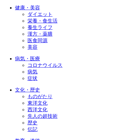
健康・美容
ダイエット
栄養・食生活
養生ライフ
漢方・薬膳
医食同源
美容
病気・医療
コロナウイルス
病気
症状
文化・歴史
ものがたり
東洋文化
西洋文化
先人の超技術
歴史
伝記