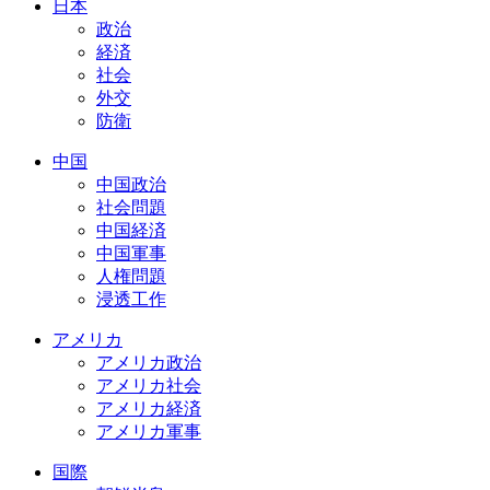
日本
政治
経済
社会
外交
防衛
中国
中国政治
社会問題
中国経済
中国軍事
人権問題
浸透工作
アメリカ
アメリカ政治
アメリカ社会
アメリカ経済
アメリカ軍事
国際