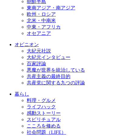
朝鮮半島
東南アジア・南アジア
欧州・ロシア
北米・中南米
中東・アフリカ
オセアニア
オピニオン
大紀元社説
大紀元インタビュー
百家評論
悪魔が世界を統治している
共産主義の最終目的
共産党に関する九つの評論
暮らし
料理・グルメ
ライフハック
感動ストーリー
スピリチュアル
こころを修める
社会問題（LIFE）