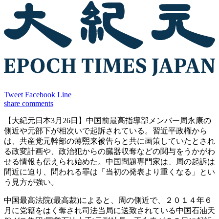
Tweet
Facebook
Line
share
comments
【大紀元日本3月26日】中国前最高指導部メンバー周永康の
側近や元部下が相次いで起訴されている。習近平政権から
は、共産党元幹部の薄煕来被告らと共に画策していたとされ
る政変計画や、政治犯からの臓器収奪などの関与をうかがわ
せる情報も伝えられ始めた。中国問題専門家は、周の起訴は
間近に迫り、問われる罪は「当初の発表より重くなる」とい
う見方が強い。
中国最高法院(最高裁)によると、周の側近で、２０１４年６
月に党籍をはく奪され司法当局に送致されている中国石油天