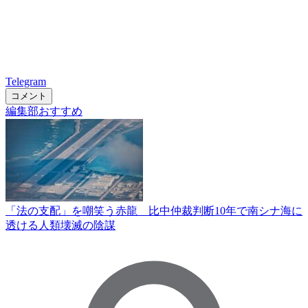
Telegram
コメント
編集部おすすめ
「法の支配」を嘲笑う赤龍 比中仲裁判断10年で南シナ海に
透ける人類壊滅の陰謀