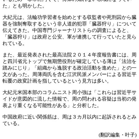
た」とも明かした。
大紀元は、法輪功学習者を始めとする収監者や死刑囚から臓
器を強制奪取するという非人道的犯罪「臓器狩り」について
伝えてきた。中国専門ジャーナリストらの調査によると、
「臓器狩り」は政府と公安、軍が連携して行っていたと見ら
れている。
また、最近発表された最高法院２０１４年度報告書には、周
と四川省元トップで無期懲役刑が確定している薄は「法治を
踏みにじり」「組織から逸脱する政治活動を進めた」との一
文があった。周薄両氏を含む江沢民派メンバーによる習近平
転覆の政変計画を指しているという見方は多い。
大紀元米国本部のコラムニスト周小強は「これらは習近平サ
イドが意図的に流した情報で、周の問われる容疑は当初の発
表より重くなる可能性がある」と分析した。
中国政府に近い関係筋は、周は３カ月以内に起訴されるとみ
ている。
(翻訳編集・叶子)