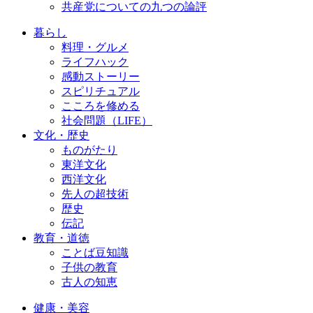
共産党についての九つの論評
暮らし
料理・グルメ
ライフハック
感動ストーリー
スピリチュアル
こころを修める
社会問題（LIFE）
文化・歴史
ものがたり
東洋文化
西洋文化
先人の超技術
歴史
伝記
教育・道徳
ことば豆知識
子供の教育
古人の知恵
健康・美容