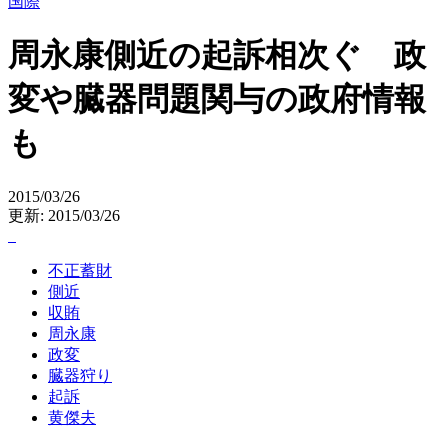
国際
周永康側近の起訴相次ぐ 政
変や臓器問題関与の政府情報
も
2015/03/26
更新: 2015/03/26
不正蓄財
側近
収賄
周永康
政変
臓器狩り
起訴
黄傑夫