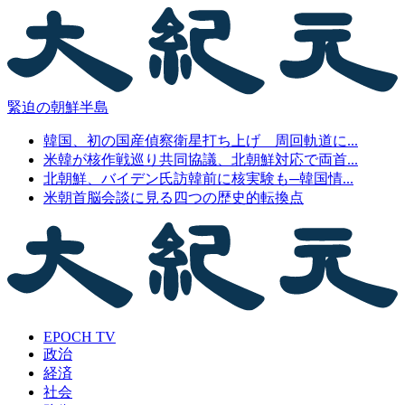
緊迫の朝鮮半島
韓国、初の国産偵察衛星打ち上げ 周回軌道に...
米韓が核作戦巡り共同協議、北朝鮮対応で両首...
北朝鮮、バイデン氏訪韓前に核実験も─韓国情...
米朝首脳会談に見る四つの歴史的転換点
EPOCH TV
政治
経済
社会