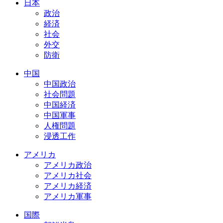
日本
政治
経済
社会
外交
防衛
中国
中国政治
社会問題
中国経済
中国軍事
人権問題
浸透工作
アメリカ
アメリカ政治
アメリカ社会
アメリカ経済
アメリカ軍事
国際