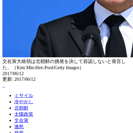
文在寅大統領は北朝鮮の挑発を決して容認しないと発言し
た。（Kim Min-Hee-Pool/Getty Images）
2017/06/12
更新: 2017/06/12
ミサイル
冷やかし
北朝鮮
太陽政策
文在寅
激怒
発射