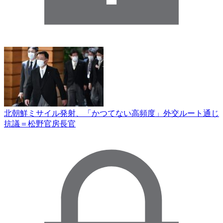
北朝鮮ミサイル発射、「かつてない高頻度」外交ルート通じ
抗議＝松野官房長官