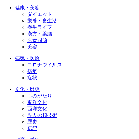
健康・美容
ダイエット
栄養・食生活
養生ライフ
漢方・薬膳
医食同源
美容
病気・医療
コロナウイルス
病気
症状
文化・歴史
ものがたり
東洋文化
西洋文化
先人の超技術
歴史
伝記