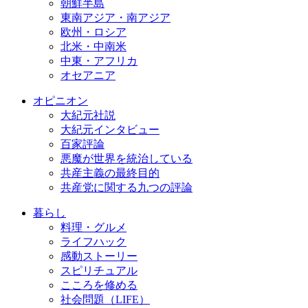
朝鮮半島
東南アジア・南アジア
欧州・ロシア
北米・中南米
中東・アフリカ
オセアニア
オピニオン
大紀元社説
大紀元インタビュー
百家評論
悪魔が世界を統治している
共産主義の最終目的
共産党に関する九つの評論
暮らし
料理・グルメ
ライフハック
感動ストーリー
スピリチュアル
こころを修める
社会問題（LIFE）