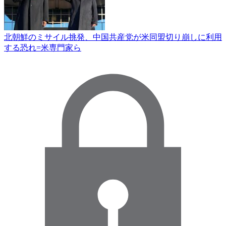
北朝鮮のミサイル挑発、中国共産党が米同盟切り崩しに利用
する恐れ=米専門家ら