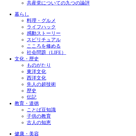
共産党についての九つの論評
暮らし
料理・グルメ
ライフハック
感動ストーリー
スピリチュアル
こころを修める
社会問題（LIFE）
文化・歴史
ものがたり
東洋文化
西洋文化
先人の超技術
歴史
伝記
教育・道徳
ことば豆知識
子供の教育
古人の知恵
健康・美容