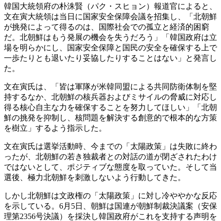
韓国大統領府の朴洙賢（パク・スヒョン）報道官によると、
文在寅大統領は当日に国家安全保障会議を招集し、「北朝鮮
が挑発によって得るのは、国際社会での孤立と経済的困窮
だ。北朝鮮はもう発展の機会を失うだろう」「韓国政府は立
場を明らかにし、国家安全保障と国民の安全を確保する上で
一歩たりとも退いたり妥協したりすることはない」と発言し
た。
文在寅氏は、「皆は軍隊が米韓同盟による共同防衛体制を堅
持するなか、北朝鮮の核兵器およびミサイルの脅威に対応し
得る核心自主な力を確保することを努力してほしい」「北朝
鮮の挑発を抑制し、核問題を解決する創意的で根本的な方策
を樹立」するよう指示した。
文在寅氏は選挙活動時、今までの「太陽政策」は失敗に終わ
ったが、北朝鮮の若き独裁者との対話の道が閉ざされたわけ
ではないとして、ポジティブな態度を取っていた。そして当
選後、極力北朝鮮を刺激しないよう行動してきた。
しかし北朝鮮は文政権の「太陽政策」に対し冷ややかな反応
を示している。6月5日、朝鮮は国連が朝鮮制裁決議案（安保
理第2356号決議）を採決し韓国政府がこれを支持する声明を