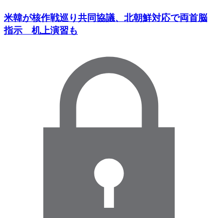
米韓が核作戦巡り共同協議、北朝鮮対応で両首脳
指示 机上演習も