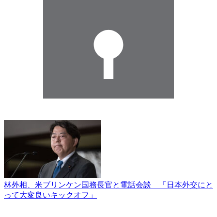
林外相、米ブリンケン国務長官と電話会談 「日本外交にと
って大変良いキックオフ」