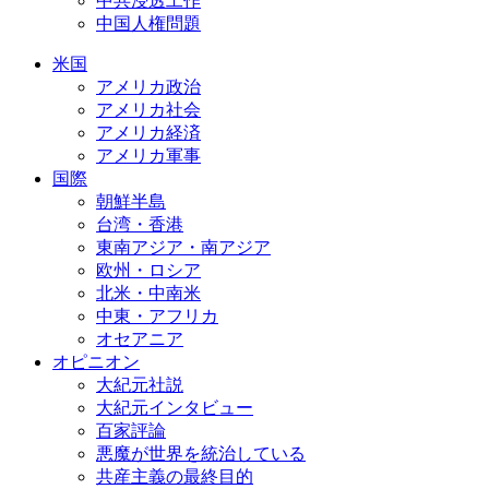
中共浸透工作
中国人権問題
米国
アメリカ政治
アメリカ社会
アメリカ経済
アメリカ軍事
国際
朝鮮半島
台湾・香港
東南アジア・南アジア
欧州・ロシア
北米・中南米
中東・アフリカ
オセアニア
オピニオン
大紀元社説
大紀元インタビュー
百家評論
悪魔が世界を統治している
共産主義の最終目的