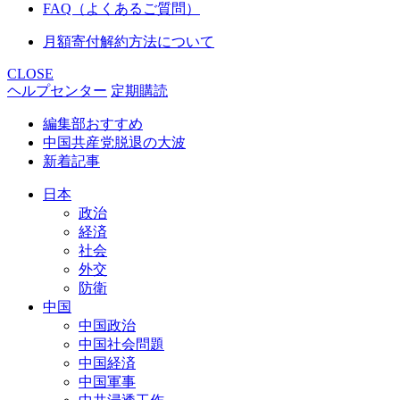
FAQ（よくあるご質問）
月額寄付解約方法について
CLOSE
ヘルプセンター
定期購読
編集部おすすめ
中国共産党脱退の大波
新着記事
日本
政治
経済
社会
外交
防衛
中国
中国政治
中国社会問題
中国経済
中国軍事