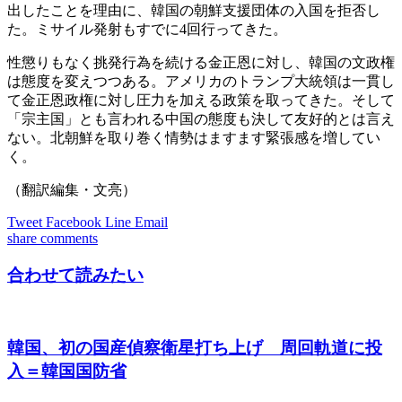
出したことを理由に、韓国の朝鮮支援団体の入国を拒否し
た。ミサイル発射もすでに4回行ってきた。
性懲りもなく挑発行為を続ける金正恩に対し、韓国の文政権
は態度を変えつつある。アメリカのトランプ大統領は一貫し
て金正恩政権に対し圧力を加える政策を取ってきた。そして
「宗主国」とも言われる中国の態度も決して友好的とは言え
ない。北朝鮮を取り巻く情勢はますます緊張感を増してい
く。
（翻訳編集・文亮）
Tweet
Facebook
Line
Email
share
comments
合わせて読みたい
韓国、初の国産偵察衛星打ち上げ 周回軌道に投
入＝韓国国防省