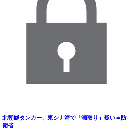
北朝鮮タンカー、東シナ海で「瀬取り」疑い＝防
衛省