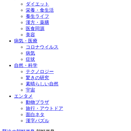
ダイエット
栄養・食生活
養生ライフ
漢方・薬膳
医食同源
美容
病気・医療
コロナウイルス
病気
症状
自然・科学
テクノロジー
驚きの研究
素晴らしい自然
宇宙
エンタメ
動物プラザ
旅行・アウトドア
面白ネタ
漢字パズル