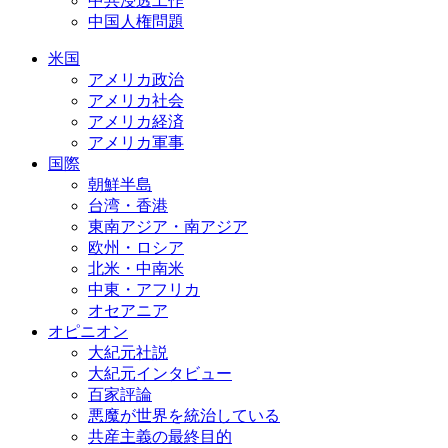
中共浸透工作
中国人権問題
米国
アメリカ政治
アメリカ社会
アメリカ経済
アメリカ軍事
国際
朝鮮半島
台湾・香港
東南アジア・南アジア
欧州・ロシア
北米・中南米
中東・アフリカ
オセアニア
オピニオン
大紀元社説
大紀元インタビュー
百家評論
悪魔が世界を統治している
共産主義の最終目的