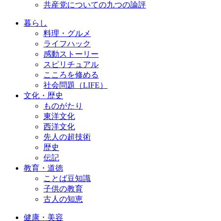
共産党についての九つの論評
暮らし
料理・グルメ
ライフハック
感動ストーリー
スピリチュアル
こころを修める
社会問題（LIFE）
文化・歴史
ものがたり
東洋文化
西洋文化
先人の超技術
歴史
伝記
教育・道徳
ことば豆知識
子供の教育
古人の知恵
健康・美容