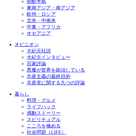
朝鮮半島
東南アジア・南アジア
欧州・ロシア
北米・中南米
中東・アフリカ
オセアニア
オピニオン
大紀元社説
大紀元インタビュー
百家評論
悪魔が世界を統治している
共産主義の最終目的
共産党に関する九つの評論
暮らし
料理・グルメ
ライフハック
感動ストーリー
スピリチュアル
こころを修める
社会問題（LIFE）