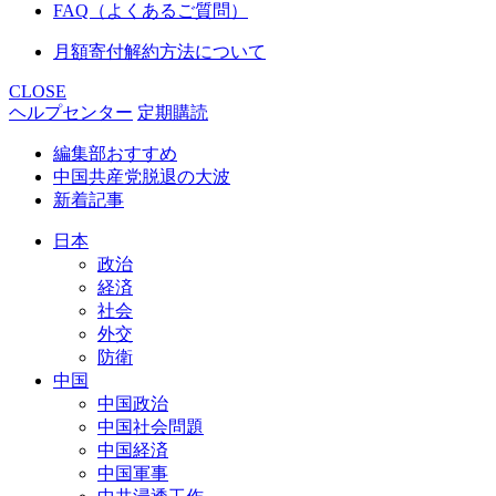
FAQ（よくあるご質問）
月額寄付解約方法について
CLOSE
ヘルプセンター
定期購読
編集部おすすめ
中国共産党脱退の大波
新着記事
日本
政治
経済
社会
外交
防衛
中国
中国政治
中国社会問題
中国経済
中国軍事