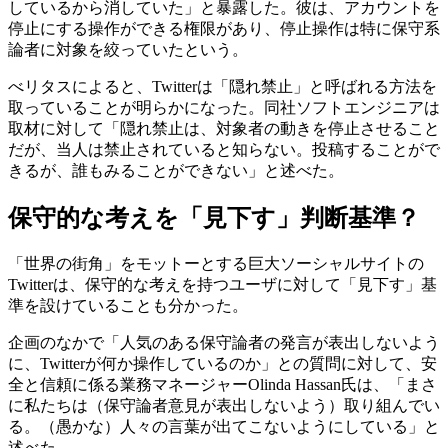
しているから消していた」と暴露した。彼は、アカウントを
停止にする操作ができる権限があり、停止操作は特に保守系
論者に対象を絞っていたという。
べリタスによると、Twitterは「隠れ禁止」と呼ばれる方法を
取っていることが明らかになった。同社ソフトエンジニアは
取材に対して「隠れ禁止は、対象者の動きを停止させること
だが、当人は禁止されていると知らない。投稿することがで
きるが、誰もみることができない」と述べた。
保守的な考えを「見下す」判断基準？
「世界の街角」をモットーとする巨大ソーシャルサイトの
Twitterは、保守的な考えを持つユーザに対して「見下す」基
準を設けていることも分かった。
企画のなかで「人気のある保守論者の発言が表出しないよう
に、Twitterが何か操作しているのか」との質問に対して、安
全と信頼に係る業務マネージャーOlinda Hassan氏は、「まさ
に私たちは（保守論者意見が表出しないよう）取り組んでい
る。（愚かな）人々の言葉が出てこないようにしている」と
述べた。