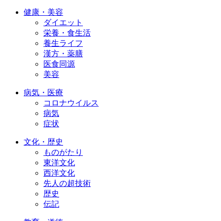
健康・美容
ダイエット
栄養・食生活
養生ライフ
漢方・薬膳
医食同源
美容
病気・医療
コロナウイルス
病気
症状
文化・歴史
ものがたり
東洋文化
西洋文化
先人の超技術
歴史
伝記