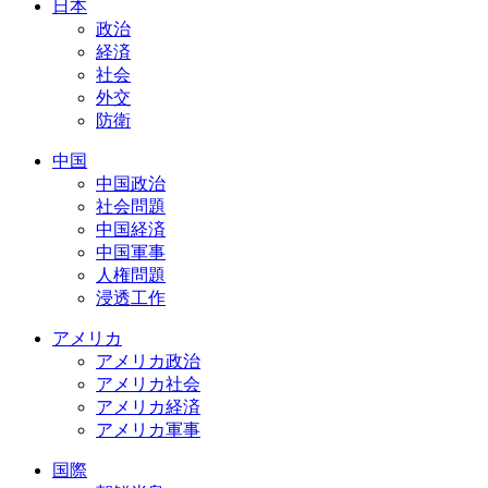
日本
政治
経済
社会
外交
防衛
中国
中国政治
社会問題
中国経済
中国軍事
人権問題
浸透工作
アメリカ
アメリカ政治
アメリカ社会
アメリカ経済
アメリカ軍事
国際