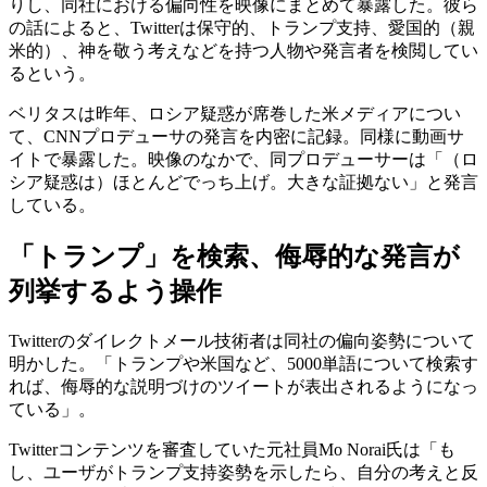
りし、同社における偏向性を映像にまとめて暴露した。彼ら
の話によると、Twitterは保守的、トランプ支持、愛国的（親
米的）、神を敬う考えなどを持つ人物や発言者を検閲してい
るという。
ベリタスは昨年、ロシア疑惑が席巻した米メディアについ
て、CNNプロデューサの発言を内密に記録。同様に動画サ
イトで暴露した。映像のなかで、同プロデューサーは「（ロ
シア疑惑は）ほとんどでっち上げ。大きな証拠ない」と発言
している。
「トランプ」を検索、侮辱的な発言が
列挙するよう操作
Twitterのダイレクトメール技術者は同社の偏向姿勢について
明かした。「トランプや米国など、5000単語について検索す
れば、侮辱的な説明づけのツイートが表出されるようになっ
ている」。
Twitterコンテンツを審査していた元社員Mo Norai氏は「も
し、ユーザがトランプ支持姿勢を示したら、自分の考えと反