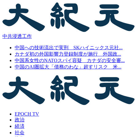
中共浸透工作
中国への技術流出で実刑 SKハイニックス元社...
カナダ初の外国影響力登録制度が施行 外国政...
中国系女性のNATOスパイ容疑 カナダの安全審...
中国のAI圏拡大「債務のわな」超すリスク 米...
EPOCH TV
政治
経済
社会