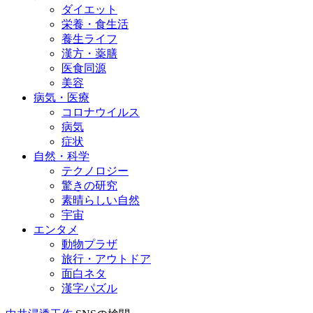
ダイエット
栄養・食生活
養生ライフ
漢方・薬膳
医食同源
美容
病気・医療
コロナウイルス
病気
症状
自然・科学
テクノロジー
驚きの研究
素晴らしい自然
宇宙
エンタメ
動物プラザ
旅行・アウトドア
面白ネタ
漢字パズル