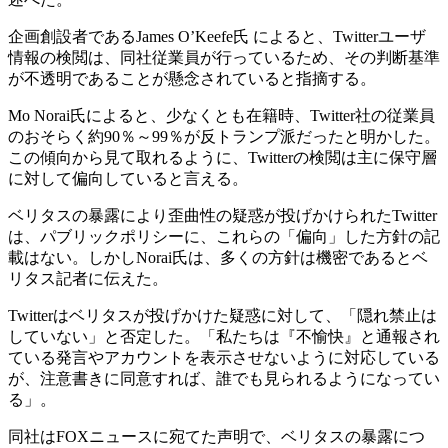
企画創設者であるJames O’Keefe氏 によると、Twitterユーザ
情報の検閲は、同社従業員が行っているため、その判断基準
が不透明であることが懸念されていると指摘する。
Mo Norai氏によると、少なくとも在籍時、Twitter社の従業員
のおそらく約90％～99％が反トランプ派だったと明かした。
この傾向から見て取れるように、Twitterの検閲は主に保守層
に対して偏向していると言える。
ベリタスの暴露により歪曲性の疑惑が投げかけられたTwitter
は、パブリックポリシーに、これらの「偏向」した方針の記
載はない。しかしNorai氏は、多くの方針は機密であるとベ
リタス記者に伝えた。
Twitterはベリタスが投げかけた疑惑に対して、「隠れ禁止は
していない」と否定した。「私たちは『不愉快』と通報され
ている発言やアカウントを表示させないように対応している
が、注意書きに同意すれば、誰でも見られるようになってい
る」。
同社はFOXニュースに宛てた声明で、ベリタスの暴露につ