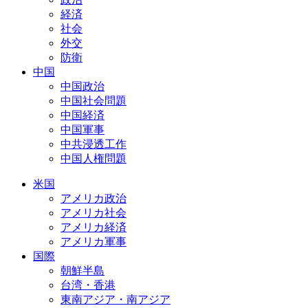
経済
社会
外交
防衛
中国
中国政治
中国社会問題
中国経済
中国軍事
中共浸透工作
中国人権問題
米国
アメリカ政治
アメリカ社会
アメリカ経済
アメリカ軍事
国際
朝鮮半島
台湾・香港
東南アジア・南アジア