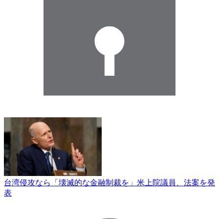
台湾侵攻なら「壊滅的な金融制裁を」米上院議員、法案を発
表