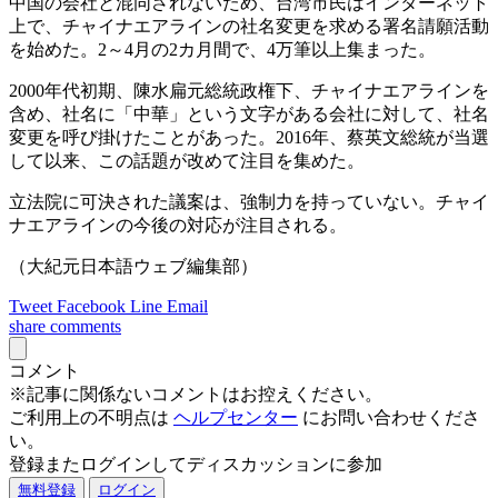
中国の会社と混同されないため、台湾市民はインターネット
上で、チャイナエアラインの社名変更を求める署名請願活動
を始めた。2～4月の2カ月間で、4万筆以上集まった。
2000年代初期、陳水扁元総統政権下、チャイナエアラインを
含め、社名に「中華」という文字がある会社に対して、社名
変更を呼び掛けたことがあった。2016年、蔡英文総統が当選
して以来、この話題が改めて注目を集めた。
立法院に可決された議案は、強制力を持っていない。チャイ
ナエアラインの今後の対応が注目される。
（大紀元日本語ウェブ編集部）
Tweet
Facebook
Line
Email
share
comments
コメント
※記事に関係ないコメントはお控えください。
ご利用上の不明点は
ヘルプセンター
にお問い合わせくださ
い。
登録またログインしてディスカッションに参加
無料登録
ログイン