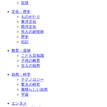
症状
文化・歴史
ものがたり
東洋文化
西洋文化
先人の超技術
歴史
伝記
教育・道徳
こども豆知識
子供の教育
古人の知恵
自然・科学
テクノロジー
驚きの研究
素晴らしい自然
宇宙
エンタメ