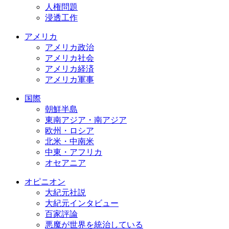
人権問題
浸透工作
アメリカ
アメリカ政治
アメリカ社会
アメリカ経済
アメリカ軍事
国際
朝鮮半島
東南アジア・南アジア
欧州・ロシア
北米・中南米
中東・アフリカ
オセアニア
オピニオン
大紀元社説
大紀元インタビュー
百家評論
悪魔が世界を統治している