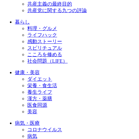
共産主義の最終目的
共産党に関する九つの評論
暮らし
料理・グルメ
ライフハック
感動ストーリー
スピリチュアル
こころを修める
社会問題（LIFE）
健康・美容
ダイエット
栄養・食生活
養生ライフ
漢方・薬膳
医食同源
美容
病気・医療
コロナウイルス
病気