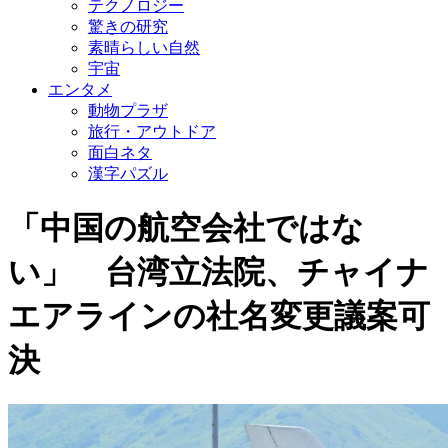
テクノロジー
驚きの研究
素晴らしい自然
宇宙
エンタメ
動物プラザ
旅行・アウトドア
面白ネタ
漢字パズル
「中国の航空会社ではな
い」 台湾立法院、チャイナ
エアラインの社名変更議案可
決