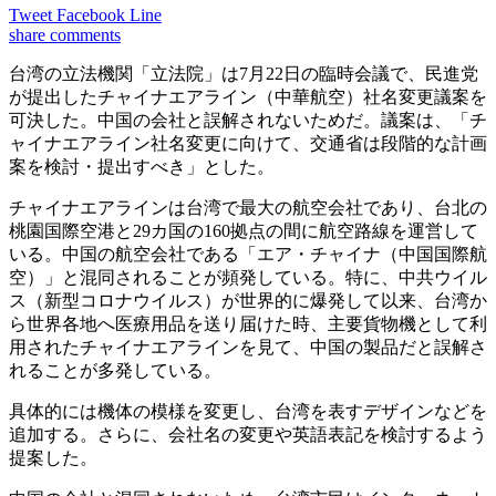
Tweet
Facebook
Line
share
comments
台湾の立法機関「立法院」は7月22日の臨時会議で、民進党
が提出したチャイナエアライン（中華航空）社名変更議案を
可決した。中国の会社と誤解されないためだ。議案は、「チ
ャイナエアライン社名変更に向けて、交通省は段階的な計画
案を検討・提出すべき」とした。
チャイナエアラインは台湾で最大の航空会社であり、台北の
桃園国際空港と29カ国の160拠点の間に航空路線を運営して
いる。中国の航空会社である「エア・チャイナ（中国国際航
空）」と混同されることが頻発している。特に、中共ウイル
ス（新型コロナウイルス）が世界的に爆発して以来、台湾か
ら世界各地へ医療用品を送り届けた時、主要貨物機として利
用されたチャイナエアラインを見て、中国の製品だと誤解さ
れることが多発している。
具体的には機体の模様を変更し、台湾を表すデザインなどを
追加する。さらに、会社名の変更や英語表記を検討するよう
提案した。