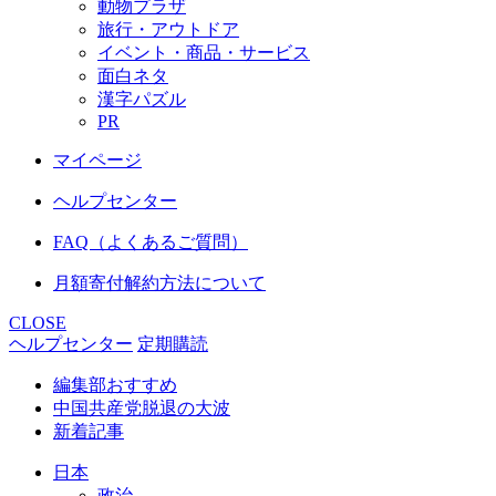
動物プラザ
旅行・アウトドア
イベント・商品・サービス
面白ネタ
漢字パズル
PR
マイページ
ヘルプセンター
FAQ（よくあるご質問）
月額寄付解約方法について
CLOSE
ヘルプセンター
定期購読
編集部おすすめ
中国共産党脱退の大波
新着記事
日本
政治