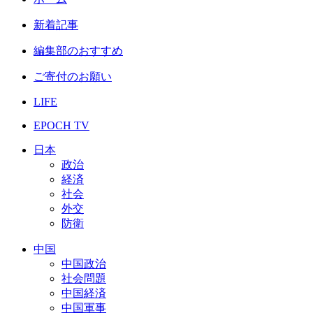
新着記事
編集部のおすすめ
ご寄付のお願い
LIFE
EPOCH TV
日本
政治
経済
社会
外交
防衛
中国
中国政治
社会問題
中国経済
中国軍事