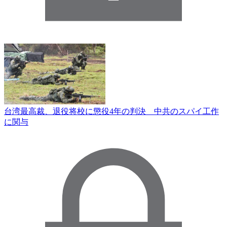
台湾最高裁、退役将校に懲役4年の判決 中共のスパイ工作
に関与