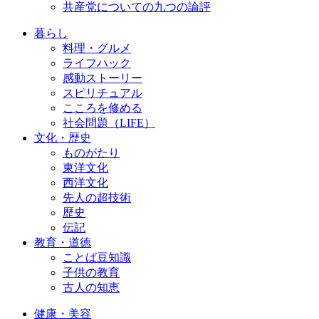
共産党についての九つの論評
暮らし
料理・グルメ
ライフハック
感動ストーリー
スピリチュアル
こころを修める
社会問題（LIFE）
文化・歴史
ものがたり
東洋文化
西洋文化
先人の超技術
歴史
伝記
教育・道徳
ことば豆知識
子供の教育
古人の知恵
健康・美容