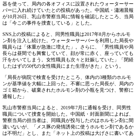
器を使って、局内の各オフィスに設置されたウォーターサー
バーに入れ続けていたとの投稿があった。中国紙・瀟湘晨報
が10月26日、乳山市警察当局に情報を確認したところ、当局
は「今この事件を捜査している」とした。
SNS上の投稿によると、同男性職員は2017年8月からホルモ
ン剤を注入し続けた。ウォーターサーバーを利用した局長や
職員らは「体重が急激に増えた」。さらに、「男性職員や局
長らは昼間でも興奮していて、顔が常に赤く、座っていても
汗をかいてしまう。女性職員も次々と妊娠していた」「閉経
したはずの50代の女性職員にまた生理がきた」という。
「局長が病院で検査を受けたところ、体内の3種類のホルモ
ンが基準値を大幅に上回った。不審に思った局長が、局内の
ゴミ箱から、破棄されたホルモン剤の小瓶を見つけ、警察に
通報した」
乳山市警察当局によると、2019年7月に通報を受け、同男性
職員について捜査を開始した。中国紙・封面新聞によれば、
警察当局の担当者は、同職員が投与したのはホルモン剤に間
違いないが、「メス豚の発情誘発に使うホルモン剤であるか
は不明だ」とし、また「ネット上の投稿は大げさに書いてあ