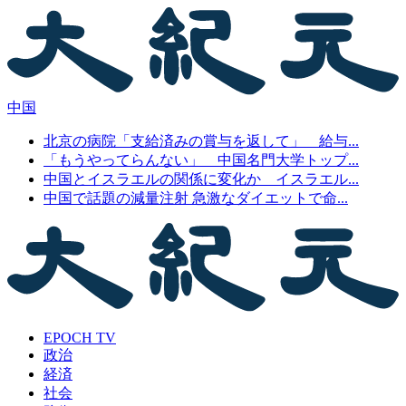
中国
北京の病院「支給済みの賞与を返して」 給与...
「もうやってらんない」 中国名門大学トップ...
中国とイスラエルの関係に変化か イスラエル...
中国で話題の減量注射 急激なダイエットで命...
EPOCH TV
政治
経済
社会