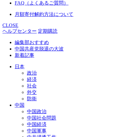
FAQ（よくあるご質問）
月額寄付解約方法について
CLOSE
ヘルプセンター
定期購読
編集部おすすめ
中国共産党脱退の大波
新着記事
日本
政治
経済
社会
外交
防衛
中国
中国政治
中国社会問題
中国経済
中国軍事