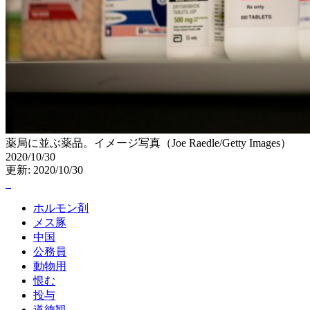
薬局に並ぶ薬品。イメージ写真（Joe Raedle/Getty Images）
2020/10/30
更新: 2020/10/30
ホルモン剤
メス豚
中国
公務員
動物用
恨む
投与
道徳観