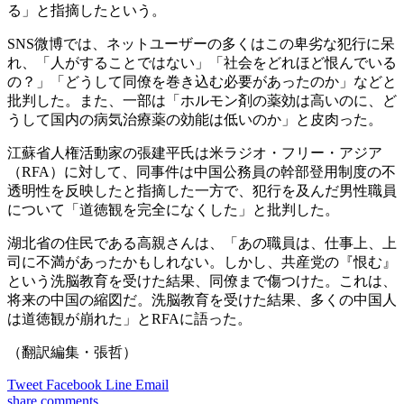
る」と指摘したという。
SNS微博では、ネットユーザーの多くはこの卑劣な犯行に呆
れ、「人がすることではない」「社会をどれほど恨んでいる
の？」「どうして同僚を巻き込む必要があったのか」などと
批判した。また、一部は「ホルモン剤の薬効は高いのに、ど
うして国内の病気治療薬の効能は低いのか」と皮肉った。
江蘇省人権活動家の張建平氏は米ラジオ・フリー・アジア
（RFA）に対して、同事件は中国公務員の幹部登用制度の不
透明性を反映したと指摘した一方で、犯行を及んだ男性職員
について「道徳観を完全になくした」と批判した。
湖北省の住民である高親さんは、「あの職員は、仕事上、上
司に不満があったかもしれない。しかし、共産党の『恨む』
という洗脳教育を受けた結果、同僚まで傷つけた。これは、
将来の中国の縮図だ。洗脳教育を受けた結果、多くの中国人
は道徳観が崩れた」とRFAに語った。
（翻訳編集・張哲）
Tweet
Facebook
Line
Email
share
comments