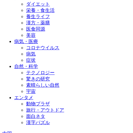
ダイエット
栄養・食生活
養生ライフ
漢方・薬膳
医食同源
美容
病気・医療
コロナウイルス
病気
症状
自然・科学
テクノロジー
驚きの研究
素晴らしい自然
宇宙
エンタメ
動物プラザ
旅行・アウトドア
面白ネタ
漢字パズル