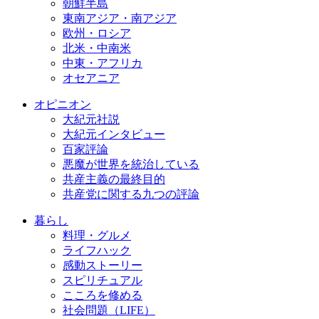
朝鮮半島
東南アジア・南アジア
欧州・ロシア
北米・中南米
中東・アフリカ
オセアニア
オピニオン
大紀元社説
大紀元インタビュー
百家評論
悪魔が世界を統治している
共産主義の最終目的
共産党に関する九つの評論
暮らし
料理・グルメ
ライフハック
感動ストーリー
スピリチュアル
こころを修める
社会問題（LIFE）