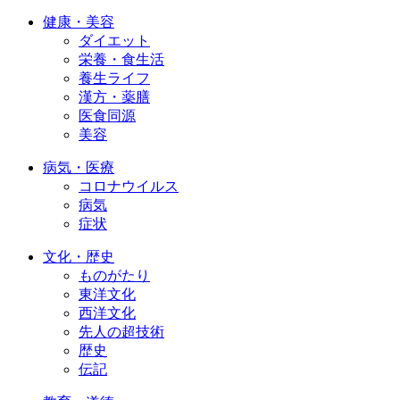
健康・美容
ダイエット
栄養・食生活
養生ライフ
漢方・薬膳
医食同源
美容
病気・医療
コロナウイルス
病気
症状
文化・歴史
ものがたり
東洋文化
西洋文化
先人の超技術
歴史
伝記