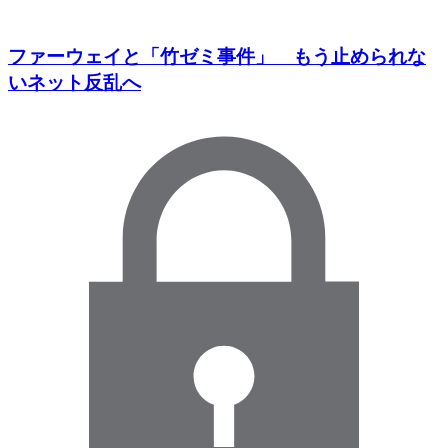
ファーウェイと「竹ゼミ事件」 もう止められな
いネット反乱へ