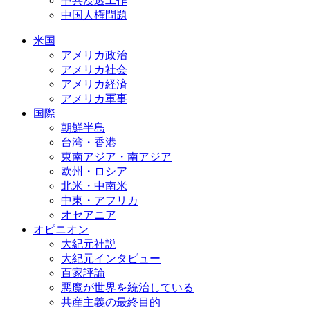
中共浸透工作
中国人権問題
米国
アメリカ政治
アメリカ社会
アメリカ経済
アメリカ軍事
国際
朝鮮半島
台湾・香港
東南アジア・南アジア
欧州・ロシア
北米・中南米
中東・アフリカ
オセアニア
オピニオン
大紀元社説
大紀元インタビュー
百家評論
悪魔が世界を統治している
共産主義の最終目的