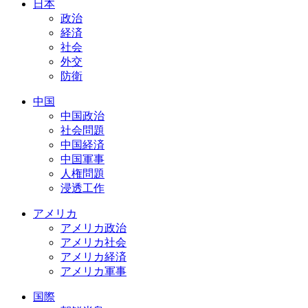
日本
政治
経済
社会
外交
防衛
中国
中国政治
社会問題
中国経済
中国軍事
人権問題
浸透工作
アメリカ
アメリカ政治
アメリカ社会
アメリカ経済
アメリカ軍事
国際