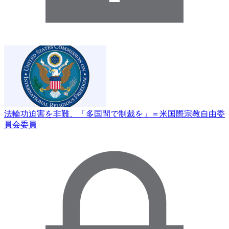
法輪功迫害を非難、「多国間で制裁を」＝米国際宗教自由委
員会委員