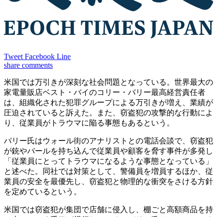
Tweet
Facebook
Line
share
comments
米国では万引きが深刻な社会問題となっている。世界最大の
家電量販店ベスト・バイのコリー・バリー最高経営責任者
は、組織化された犯罪グループによる万引きが増え、業績が
圧迫されていると訴えた。また、窃盗犯の攻撃的な行動によ
り、従業員がトラウマに陥る事態もあるという。
バリー氏はウォール街のアナリストとの電話会談で、窃盗犯
が銃やバールを持ち込んで従業員や顧客を脅す事件が多発し
「従業員にとってトラウマになるような事態となっている」
と述べた。同社では対策として、警備員を増員するほか、従
業員の安全を最優先し、窃盗犯と物理的な衝突をさける方針
を定めているという。
米国では窃盗犯が集団で店舗に侵入し、棚ごと高額商品を持