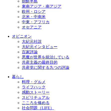
朝鮮半島
東南アジア・南アジア
欧州・ロシア
北米・中南米
中東・アフリカ
オセアニア
オピニオン
大紀元社説
大紀元インタビュー
百家評論
悪魔が世界を統治している
共産主義の最終目的
共産党に関する九つの評論
暮らし
料理・グルメ
ライフハック
感動ストーリー
スピリチュアル
こころを修める
社会問題（LIFE）