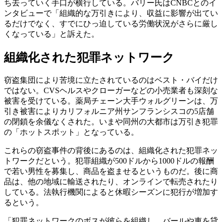
ち去っていく手口が横行している。バリー氏はCNBCとのイ
ンタビューで「組織的な万引きにより、収益に影響が出てい
るだけでなく、すでにひっ迫している労働状況がさらに厳し
くなっている」と訴えた。
組織化された犯罪ネットワーク
窃盗集団により苦境に立たされているのはベスト・バイだけ
ではない。CVSヘルスやクローガーなどの小売業者も深刻な
被害を受けている。薬局チェーン大手ウォルグリーンは、万
引き被害によりカリフォルニア州サンフランシスコの5店舗
の閉鎖を余儀なくされた。いまや同州の大都市は万引き犯罪
の「ホットスポット」となっている。
これらの窃盗事件の背後にあるのは、組織化された犯罪ネッ
トワークだという。犯罪組織が500ドルから1000ドルの報酬
で若い男性を募集し、商品を盗ませるというものだ。後に商
品は、他の地域に輸送されたり、オンラインで転売されたり
している。法執行機関によると休暇シーズンに犯行が増加す
るという。
「犯罪ネットワークのボスが彼らを組織し、バールや車を貸