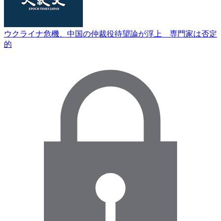
ウクライナ危機、中国の仲裁役待望論が浮上 専門家は否定
的