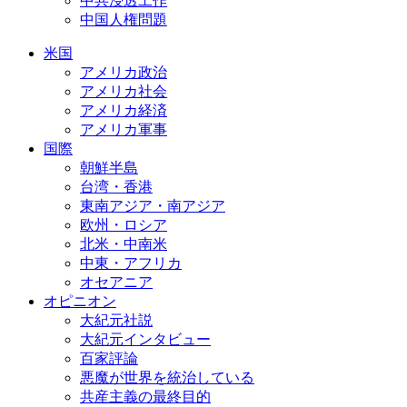
中共浸透工作
中国人権問題
米国
アメリカ政治
アメリカ社会
アメリカ経済
アメリカ軍事
国際
朝鮮半島
台湾・香港
東南アジア・南アジア
欧州・ロシア
北米・中南米
中東・アフリカ
オセアニア
オピニオン
大紀元社説
大紀元インタビュー
百家評論
悪魔が世界を統治している
共産主義の最終目的