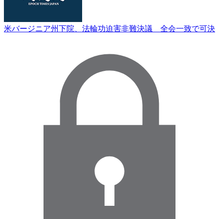
米バージニア州下院、法輪功迫害非難決議 全会一致で可決