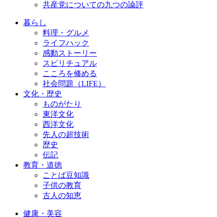
共産党についての九つの論評
暮らし
料理・グルメ
ライフハック
感動ストーリー
スピリチュアル
こころを修める
社会問題（LIFE）
文化・歴史
ものがたり
東洋文化
西洋文化
先人の超技術
歴史
伝記
教育・道徳
ことば豆知識
子供の教育
古人の知恵
健康・美容