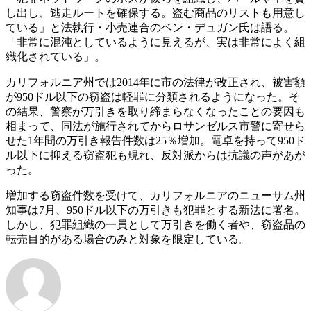
し出し、逃走ルートを確保する。盗む商品のリストも用意し
ている」と法執行・小売連合のベン・デュガン氏は語る。
「非常に混沌としているように見えるが、実は非常によく組
織化されている」。
カリフォルニア州では2014年に市の法律が改正され、被害額
が950ドル以下の窃盗は軽罪に分類されるようになった。そ
の結果、警察が万引きを取り締まらなくなったことの要因も
相まって、同法が施行されてからロサンゼルス市警に寄せら
せた1年間の万引き報告件数は25％増加。電卓を持って950ド
ル以下に抑える窃盗犯も現れ、反対派からは抗議の声があが
った。
増加する窃盗件数を受けて、カリフォルニアのニューサム州
知事は7月、950ドル以下の万引きも犯罪とする新法に署名。
しかし、犯罪組織の一員として万引きを働く者や、窃盗品の
転売目的がある場合のみと対象を限定している。