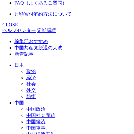
FAQ（よくあるご質問）
月額寄付解約方法について
CLOSE
ヘルプセンター
定期購読
編集部おすすめ
中国共産党脱退の大波
新着記事
日本
政治
経済
社会
外交
防衛
中国
中国政治
中国社会問題
中国経済
中国軍事