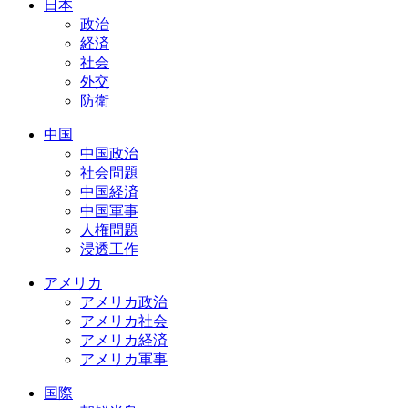
日本
政治
経済
社会
外交
防衛
中国
中国政治
社会問題
中国経済
中国軍事
人権問題
浸透工作
アメリカ
アメリカ政治
アメリカ社会
アメリカ経済
アメリカ軍事
国際