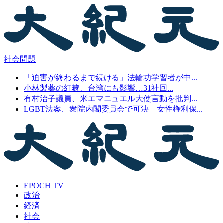
社会問題
「迫害が終わるまで続ける」法輪功学習者が中...
小林製薬の紅麹、台湾にも影響…31社回...
有村治子議員、米エマニュエル大使言動を批判...
LGBT法案、衆院内閣委員会で可決 女性権利保...
EPOCH TV
政治
経済
社会