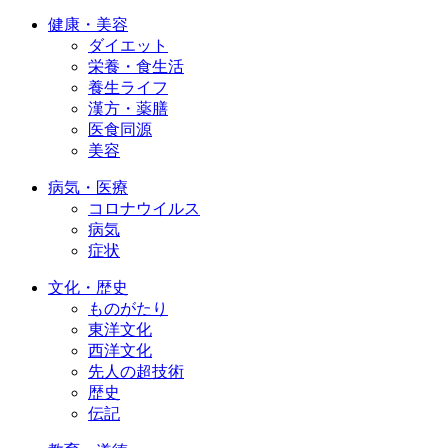
健康・美容
ダイエット
栄養・食生活
養生ライフ
漢方・薬膳
医食同源
美容
病気・医療
コロナウイルス
病気
症状
文化・歴史
ものがたり
東洋文化
西洋文化
先人の超技術
歴史
伝記