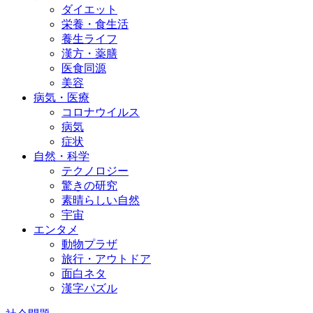
ダイエット
栄養・食生活
養生ライフ
漢方・薬膳
医食同源
美容
病気・医療
コロナウイルス
病気
症状
自然・科学
テクノロジー
驚きの研究
素晴らしい自然
宇宙
エンタメ
動物プラザ
旅行・アウトドア
面白ネタ
漢字パズル