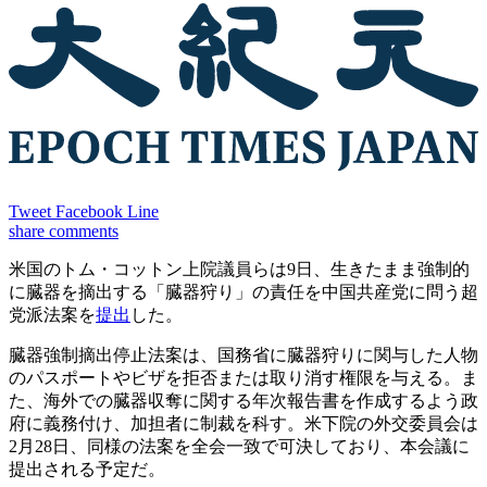
Tweet
Facebook
Line
share
comments
米国のトム・コットン上院議員らは9日、生きたまま強制的
に臓器を摘出する「臓器狩り」の責任を中国共産党に問う超
党派法案を
提出
した。
臓器強制摘出停止法案は、国務省に臓器狩りに関与した人物
のパスポートやビザを拒否または取り消す権限を与える。ま
た、海外での臓器収奪に関する年次報告書を作成するよう政
府に義務付け、加担者に制裁を科す。米下院の外交委員会は
2月28日、同様の法案を全会一致で可決しており、本会議に
提出される予定だ。