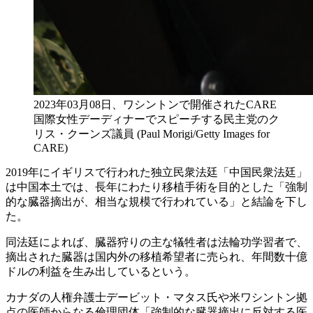
2023年03月08日、ワシントンで開催されたCARE
国際女性デーディナーでスピーチする民主党のク
リス・クーンズ議員 (Paul Morigi/Getty Images for
CARE)
2019年にイギリスで行われた独立民衆法廷「中国民衆法廷」
は中国本土では、長年にわたり移植手術を目的とした「強制
的な臓器摘出が、相当な規模で行われている」と結論を下し
た。
同法廷によれば、臓器狩りの主な犠牲者は法輪功学習者で、
摘出された臓器は国内外の移植希望者に売られ、年間数十億
ドルの利益を生み出しているという。
カナダの人権弁護士デービット・マタス氏や米ワシントン拠
点の医師からなる倫理団体「強制的な臓器摘出に反対する医