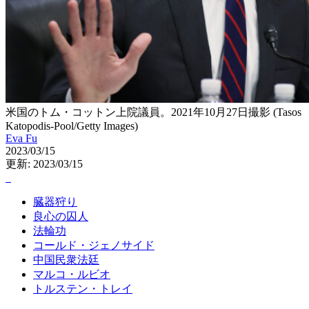
米国のトム・コットン上院議員。2021年10月27日撮影 (Tasos
Katopodis-Pool/Getty Images)
Eva Fu
2023/03/15
更新: 2023/03/15
臓器狩り
良心の囚人
法輪功
コールド・ジェノサイド
中国民衆法廷
マルコ・ルビオ
トルステン・トレイ