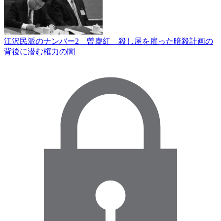
江沢民派のナンバー2 曽慶紅 殺し屋を雇った暗殺計画の
背後に潜む権力の闇