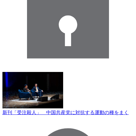
新刊「受注殺人」 中国共産党に対抗する運動の種をまく