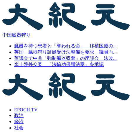
中国臓器狩り
臓器を待つ患者と「奪われる命」 移植医療の...
英国 臓器狩り証拠受け法整備を要求 議員向...
英議会で中共「強制臓器収奪」の座談会 法改...
米上院外交委 「法輪功保護法案」を承認
EPOCH TV
政治
経済
社会