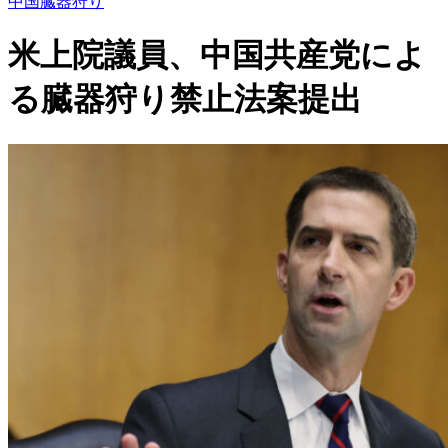
中国臓器狩り
米上院議員、中国共産党によ
る臓器狩り禁止法案提出