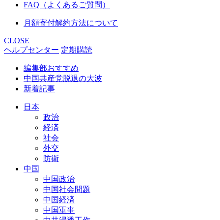
FAQ（よくあるご質問）
月額寄付解約方法について
CLOSE
ヘルプセンター
定期購読
編集部おすすめ
中国共産党脱退の大波
新着記事
日本
政治
経済
社会
外交
防衛
中国
中国政治
中国社会問題
中国経済
中国軍事