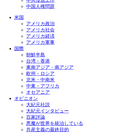
中共浸透工作
中国人権問題
米国
アメリカ政治
アメリカ社会
アメリカ経済
アメリカ軍事
国際
朝鮮半島
台湾・香港
東南アジア・南アジア
欧州・ロシア
北米・中南米
中東・アフリカ
オセアニア
オピニオン
大紀元社説
大紀元インタビュー
百家評論
悪魔が世界を統治している
共産主義の最終目的