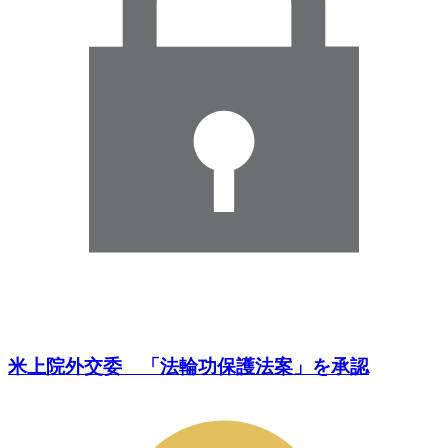
米上院外交委 「法輪功保護法案」を承認