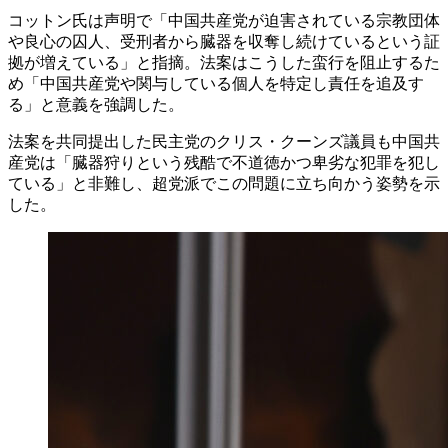
コットン氏は声明で「中国共産党が迫害されている宗教団体
や良心の囚人、受刑者から臓器を収奪し続けているという証
拠が増えている」と指摘。法案はこうした蛮行を阻止するた
め「中国共産党や関与している個人を特定し責任を追及す
る」と意義を強調した。
法案を共同提出した民主党のクリス・クーンズ議員も中国共
産党は「臓器狩りという残酷で不道徳かつ卑劣な犯罪を犯し
ている」と非難し、超党派でこの問題に立ち向かう姿勢を示
した。