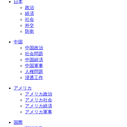
日本
政治
経済
社会
外交
防衛
中国
中国政治
社会問題
中国経済
中国軍事
人権問題
浸透工作
アメリカ
アメリカ政治
アメリカ社会
アメリカ経済
アメリカ軍事
国際