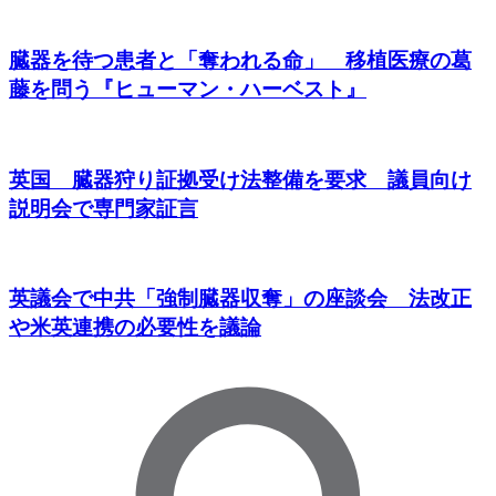
臓器を待つ患者と「奪われる命」 移植医療の葛
藤を問う『ヒューマン・ハーベスト』
英国 臓器狩り証拠受け法整備を要求 議員向け
説明会で専門家証言
英議会で中共「強制臓器収奪」の座談会 法改正
や米英連携の必要性を議論