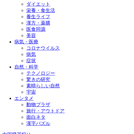
ダイエット
栄養・食生活
養生ライフ
漢方・薬膳
医食同源
美容
病気・医療
コロナウイルス
病気
症状
自然・科学
テクノロジー
驚きの研究
素晴らしい自然
宇宙
エンタメ
動物プラザ
旅行・アウトドア
面白ネタ
漢字パズル