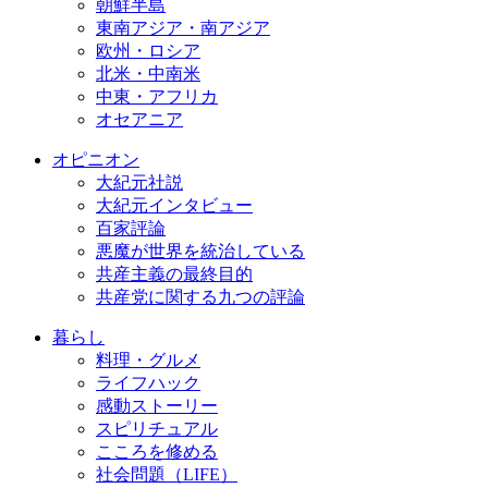
朝鮮半島
東南アジア・南アジア
欧州・ロシア
北米・中南米
中東・アフリカ
オセアニア
オピニオン
大紀元社説
大紀元インタビュー
百家評論
悪魔が世界を統治している
共産主義の最終目的
共産党に関する九つの評論
暮らし
料理・グルメ
ライフハック
感動ストーリー
スピリチュアル
こころを修める
社会問題（LIFE）