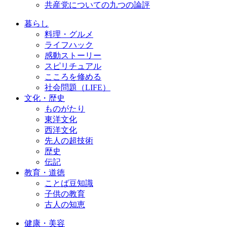
共産党についての九つの論評
暮らし
料理・グルメ
ライフハック
感動ストーリー
スピリチュアル
こころを修める
社会問題（LIFE）
文化・歴史
ものがたり
東洋文化
西洋文化
先人の超技術
歴史
伝記
教育・道徳
ことば豆知識
子供の教育
古人の知恵
健康・美容