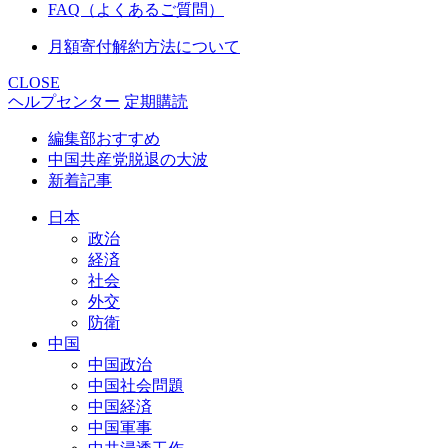
FAQ（よくあるご質問）
月額寄付解約方法について
CLOSE
ヘルプセンター
定期購読
編集部おすすめ
中国共産党脱退の大波
新着記事
日本
政治
経済
社会
外交
防衛
中国
中国政治
中国社会問題
中国経済
中国軍事