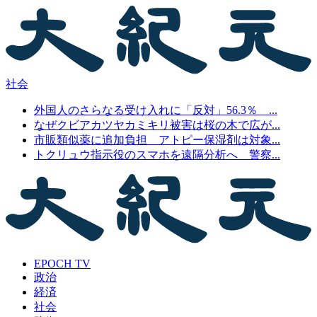
社会
外国人のさらなる受け入れに「反対」56.3％ ...
なぜクビアカツヤカミキリ被害は桜の木で広が...
市販類似薬に追加負担 アトピー保湿剤は対象...
トクリュウ指示役のスマホを遠隔分析へ 警察...
EPOCH TV
政治
経済
社会