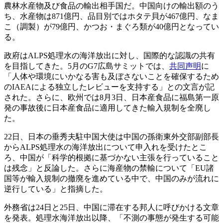
農林水産物及び食品の輸出相手国だ。中国向けの輸出額のう
ち、水産物は871億円、品目別ではホタテ貝が467億円、なま
こ（調製）が79億円、かつお・まぐろ類が40億円となってい
る。
政府はALPS処理水の海洋放出に対し、国際的な認識の共有
を目指してきた。5月のG7広島サミットでは、
共同声明
に
「人体や環境にいかなる害も及ぼさないことを確保するため
のIAEAによる独立したレビューを支持する」との文言が記
された。さらに、欧州では8月3日、日本産食品に福島第一原
発の事故後に日本産食品に適用してきた輸入規制を全廃し
た。
22日、日本の垂秀夫駐中国大使は中国の孫衛東外交部副部長
からALPS処理水の海洋放出について申入れを受けたとこ
ろ、中国が「科学的根拠に基づかない主張を行っていること
は残念」と反論した。さらに海産物の禁輸について「EU諸
国等が輸入規制の撤廃を進めている中で、中国のみが流れに
逆行している」と指摘した。
外務省は24日と25日、中国に滞在する邦人に呼びかける文章
を発表。処理水海洋放出以降、「不測の事態が発生する可能