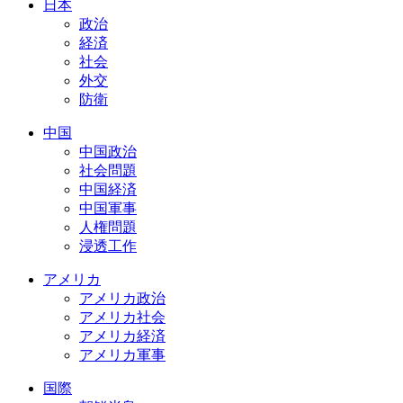
日本
政治
経済
社会
外交
防衛
中国
中国政治
社会問題
中国経済
中国軍事
人権問題
浸透工作
アメリカ
アメリカ政治
アメリカ社会
アメリカ経済
アメリカ軍事
国際