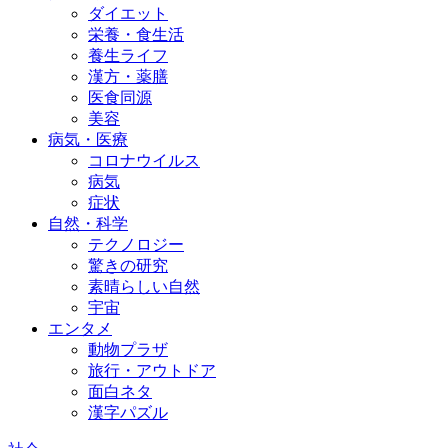
ダイエット
栄養・食生活
養生ライフ
漢方・薬膳
医食同源
美容
病気・医療
コロナウイルス
病気
症状
自然・科学
テクノロジー
驚きの研究
素晴らしい自然
宇宙
エンタメ
動物プラザ
旅行・アウトドア
面白ネタ
漢字パズル