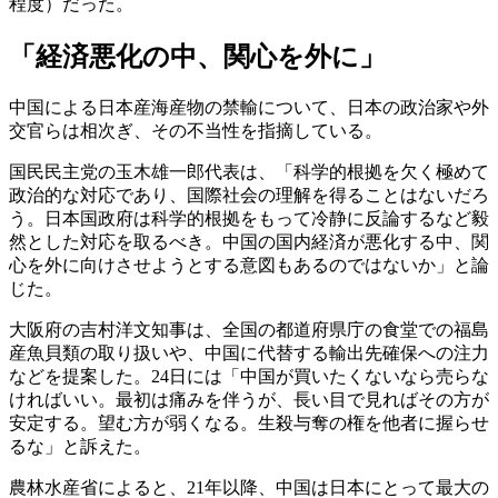
程度）だった。
「経済悪化の中、関心を外に」
中国による日本産海産物の禁輸について、日本の政治家や外
交官らは相次ぎ、その不当性を指摘している。
国民民主党の玉木雄一郎代表は、「科学的根拠を欠く極めて
政治的な対応であり、国際社会の理解を得ることはないだろ
う。日本国政府は科学的根拠をもって冷静に反論するなど毅
然とした対応を取るべき。中国の国内経済が悪化する中、関
心を外に向けさせようとする意図もあるのではないか」と論
じた。
大阪府の吉村洋文知事は、全国の都道府県庁の食堂での福島
産魚貝類の取り扱いや、中国に代替する輸出先確保への注力
などを提案した。24日には「中国が買いたくないなら売らな
ければいい。最初は痛みを伴うが、長い目で見ればその方が
安定する。望む方が弱くなる。生殺与奪の権を他者に握らせ
るな」と訴えた。
農林水産省によると、21年以降、中国は日本にとって最大の