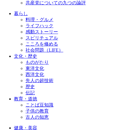
共産党についての九つの論評
暮らし
料理・グルメ
ライフハック
感動ストーリー
スピリチュアル
こころを修める
社会問題（LIFE）
文化・歴史
ものがたり
東洋文化
西洋文化
先人の超技術
歴史
伝記
教育・道徳
ことば豆知識
子供の教育
古人の知恵
健康・美容