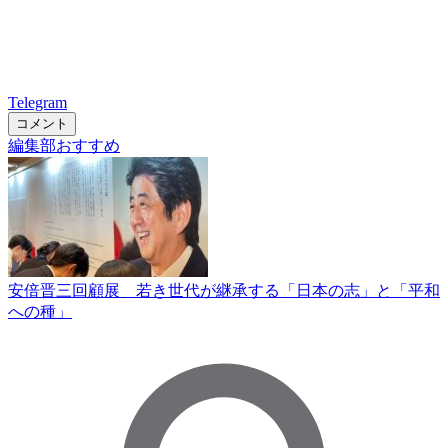
Telegram
コメント
編集部おすすめ
安倍晋三回顧展 若き世代が継承する「日本の志」と「平和
への種」