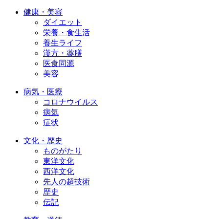
健康・美容
ダイエット
栄養・食生活
養生ライフ
漢方・薬膳
医食同源
美容
病気・医療
コロナウイルス
病気
症状
文化・歴史
ものがたり
東洋文化
西洋文化
先人の超技術
歴史
伝記