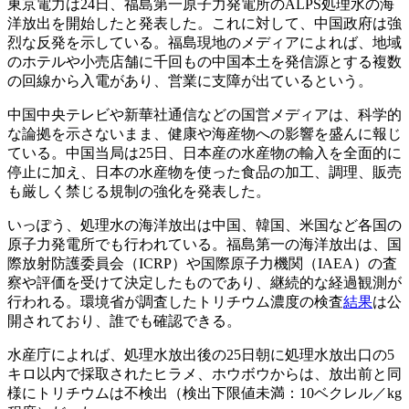
東京電力は24日、福島第一原子力発電所のALPS処理水の海
洋放出を開始したと発表した。これに対して、中国政府は強
烈な反発を示している。福島現地のメディアによれば、地域
のホテルや小売店舗に千回もの中国本土を発信源とする複数
の回線から入電があり、営業に支障が出ているという。
中国中央テレビや新華社通信などの国営メディアは、科学的
な論拠を示さないまま、健康や海産物への影響を盛んに報じ
ている。中国当局は25日、日本産の水産物の輸入を全面的に
停止に加え、日本の水産物を使った食品の加工、調理、販売
も厳しく禁じる規制の強化を発表した。
いっぽう、処理水の海洋放出は中国、韓国、米国など各国の
原子力発電所でも行われている。福島第一の海洋放出は、国
際放射防護委員会（ICRP）や国際原子力機関（IAEA）の査
察や評価を受けて決定したものであり、継続的な経過観測が
行われる。環境省が調査したトリチウム濃度の検査
結果
は公
開されており、誰でも確認できる。
水産庁によれば、処理水放出後の25日朝に処理水放出口の5
キロ以内で採取されたヒラメ、ホウボウからは、放出前と同
様にトリチウムは不検出（検出下限値未満：10ベクレル／kg