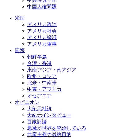
中共浸透工作
中国人権問題
米国
アメリカ政治
アメリカ社会
アメリカ経済
アメリカ軍事
国際
朝鮮半島
台湾・香港
東南アジア・南アジア
欧州・ロシア
北米・中南米
中東・アフリカ
オセアニア
オピニオン
大紀元社説
大紀元インタビュー
百家評論
悪魔が世界を統治している
共産主義の最終目的