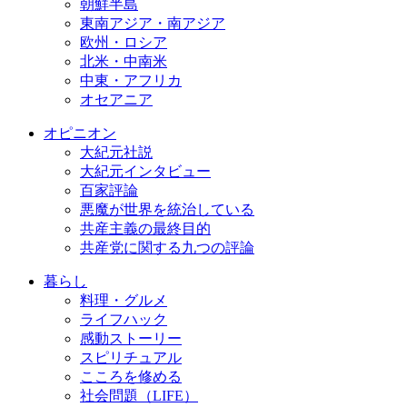
朝鮮半島
東南アジア・南アジア
欧州・ロシア
北米・中南米
中東・アフリカ
オセアニア
オピニオン
大紀元社説
大紀元インタビュー
百家評論
悪魔が世界を統治している
共産主義の最終目的
共産党に関する九つの評論
暮らし
料理・グルメ
ライフハック
感動ストーリー
スピリチュアル
こころを修める
社会問題（LIFE）