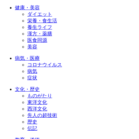
健康・美容
ダイエット
栄養・食生活
養生ライフ
漢方・薬膳
医食同源
美容
病気・医療
コロナウイルス
病気
症状
文化・歴史
ものがたり
東洋文化
西洋文化
先人の超技術
歴史
伝記