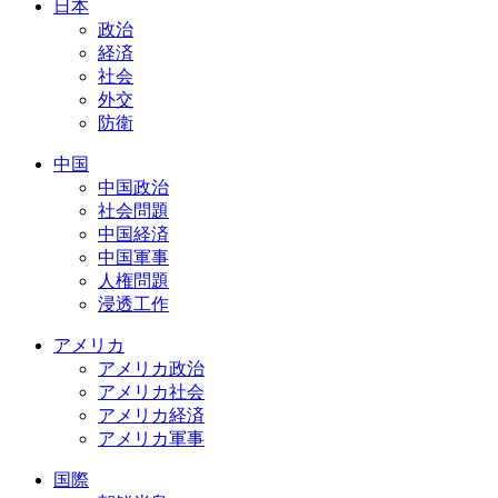
日本
政治
経済
社会
外交
防衛
中国
中国政治
社会問題
中国経済
中国軍事
人権問題
浸透工作
アメリカ
アメリカ政治
アメリカ社会
アメリカ経済
アメリカ軍事
国際