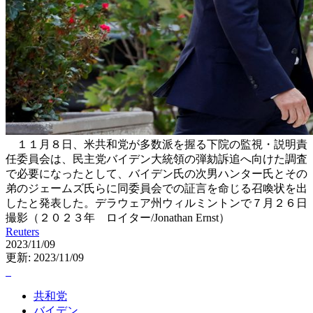
１１月８日、米共和党が多数派を握る下院の監視・説明責
任委員会は、民主党バイデン大統領の弾劾訴追へ向けた調査
で必要になったとして、バイデン氏の次男ハンター氏とその
弟のジェームズ氏らに同委員会での証言を命じる召喚状を出
したと発表した。デラウェア州ウィルミントンで７月２６日
撮影（２０２３年 ロイター/Jonathan Ernst）
Reuters
2023/11/09
更新: 2023/11/09
共和党
バイデン