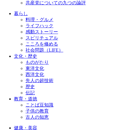
共産党についての九つの論評
暮らし
料理・グルメ
ライフハック
感動ストーリー
スピリチュアル
こころを修める
社会問題（LIFE）
文化・歴史
ものがたり
東洋文化
西洋文化
先人の超技術
歴史
伝記
教育・道徳
ことば豆知識
子供の教育
古人の知恵
健康・美容