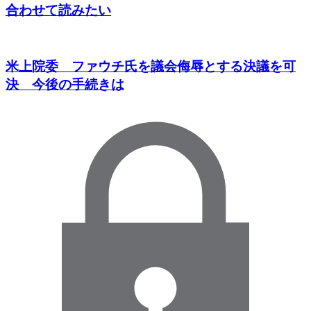
合わせて読みたい
米上院委 ファウチ氏を議会侮辱とする決議を可
決 今後の手続きは