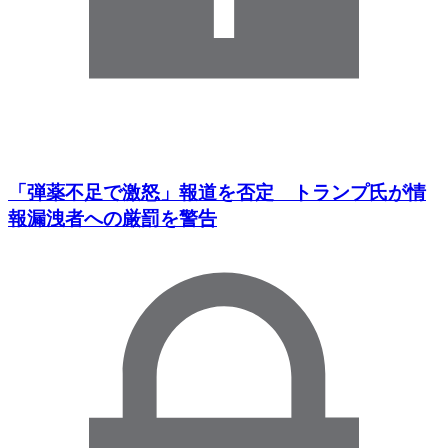
「弾薬不足で激怒」報道を否定 トランプ氏が情
報漏洩者への厳罰を警告