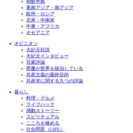
朝鮮半島
東南アジア・南アジア
欧州・ロシア
北米・中南米
中東・アフリカ
オセアニア
オピニオン
大紀元社説
大紀元インタビュー
百家評論
悪魔が世界を統治している
共産主義の最終目的
共産党に関する九つの評論
暮らし
料理・グルメ
ライフハック
感動ストーリー
スピリチュアル
こころを修める
社会問題（LIFE）