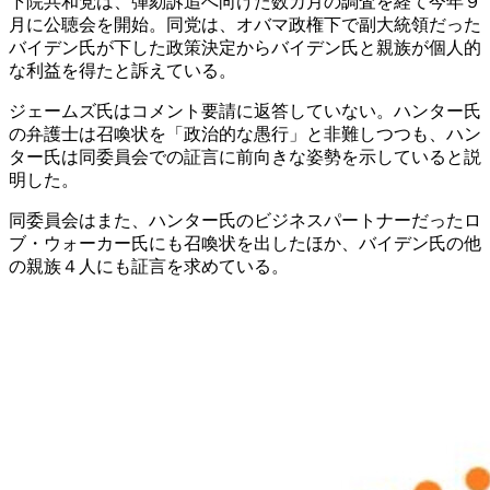
下院共和党は、弾劾訴追へ向けた数カ月の調査を経て今年９
月に公聴会を開始。同党は、オバマ政権下で副大統領だった
バイデン氏が下した政策決定からバイデン氏と親族が個人的
な利益を得たと訴えている。
ジェームズ氏はコメント要請に返答していない。ハンター氏
の弁護士は召喚状を「政治的な愚行」と非難しつつも、ハン
ター氏は同委員会での証言に前向きな姿勢を示していると説
明した。
同委員会はまた、ハンター氏のビジネスパートナーだったロ
ブ・ウォーカー氏にも召喚状を出したほか、バイデン氏の他
の親族４人にも証言を求めている。