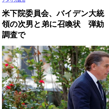
アメリカ政治
米下院委員会、バイデン大統
領の次男と弟に召喚状 弾劾
調査で