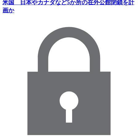
米国 日本やカナダなど5か所の在外公館閉鎖を計
画か