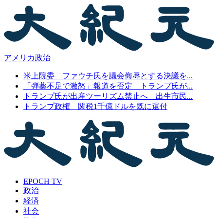
アメリカ政治
米上院委 ファウチ氏を議会侮辱とする決議を...
「弾薬不足で激怒」報道を否定 トランプ氏が...
トランプ氏が出産ツーリズム禁止へ 出生市民...
トランプ政権 関税1千億ドルを既に還付
EPOCH TV
政治
経済
社会