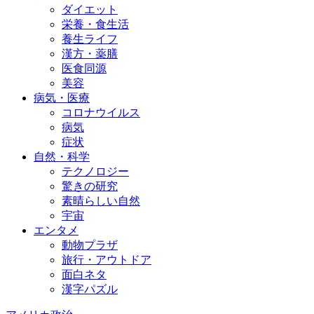
ダイエット
栄養・食生活
養生ライフ
漢方・薬膳
医食同源
美容
病気・医療
コロナウイルス
病気
症状
自然・科学
テクノロジー
驚きの研究
素晴らしい自然
宇宙
エンタメ
動物プラザ
旅行・アウトドア
面白ネタ
漢字パズル