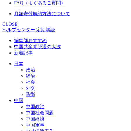
FAQ（よくあるご質問）
月額寄付解約方法について
CLOSE
ヘルプセンター
定期購読
編集部おすすめ
中国共産党脱退の大波
新着記事
日本
政治
経済
社会
外交
防衛
中国
中国政治
中国社会問題
中国経済
中国軍事