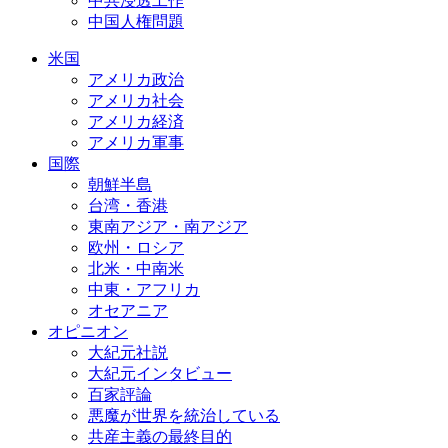
中共浸透工作
中国人権問題
米国
アメリカ政治
アメリカ社会
アメリカ経済
アメリカ軍事
国際
朝鮮半島
台湾・香港
東南アジア・南アジア
欧州・ロシア
北米・中南米
中東・アフリカ
オセアニア
オピニオン
大紀元社説
大紀元インタビュー
百家評論
悪魔が世界を統治している
共産主義の最終目的