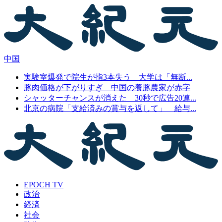
中国
実験室爆発で院生が指3本失う 大学は「無断...
豚肉価格が下がりすぎ 中国の養豚農家が赤字
シャッターチャンスが消えた 30秒で広告20連...
北京の病院「支給済みの賞与を返して」 給与...
EPOCH TV
政治
経済
社会