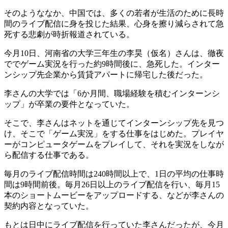
そのようななか、中国では、多くの若者が生活のために長時
間のライブ配信に身を投じた結果、心身を擦り減らされて急
死する悲劇が時折報道されている。
今月10日、河南省の大学三年生の李昊（仮名）さんは、徹夜
ででゲーム実況を行った約9時間後に、急死した。インター
ンシップ先企業から賃貸アパートに帰宅した後だった。
李さんの大学では「6か月間、職場経験を積むインターンシ
ップ」が卒業の要件となっていた。
そこで、李さんはネットを通じてインターンシップ先を見つ
け、そこで「ゲーム実況」をする仕事をはじめた。プレイヤ
ーがコンピュータゲームをプレイして、それを実況をしなが
ら配信する仕事である。
毎月のライブ配信時間は240時間以上で、1日の平均の仕事時
間は9時間前後。毎月26日以上のライブ配信を行い、毎月15
本のショートムービーをアップロードする、などが李さんの
契約内容となっていた。
もとは日中にライブ配信を行っていた李さんだったが、今月