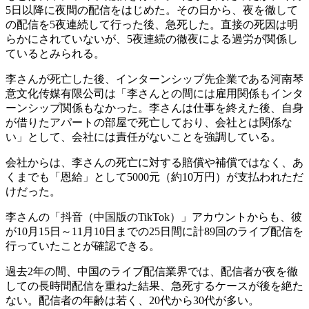
5日以降に夜間の配信をはじめた。その日から、夜を徹して
の配信を5夜連続して行った後、急死した。直接の死因は明
らかにされていないが、5夜連続の徹夜による過労が関係し
ているとみられる。
李さんが死亡した後、インターンシップ先企業である河南琴
意文化传媒有限公司は「李さんとの間には雇用関係もインタ
ーンシップ関係もなかった。李さんは仕事を終えた後、自身
が借りたアパートの部屋で死亡しており、会社とは関係な
い」として、会社には責任がないことを強調している。
会社からは、李さんの死亡に対する賠償や補償ではなく、あ
くまでも「恩給」として5000元（約10万円）が支払われただ
けだった。
李さんの「抖音（中国版のTikTok）」アカウントからも、彼
が10月15日～11月10日までの25日間に計89回のライブ配信を
行っていたことが確認できる。
過去2年の間、中国のライブ配信業界では、配信者が夜を徹
しての長時間配信を重ねた結果、急死するケースが後を絶た
ない。配信者の年齢は若く、20代から30代が多い。