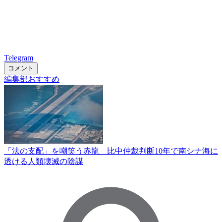
Telegram
コメント
編集部おすすめ
「法の支配」を嘲笑う赤龍 比中仲裁判断10年で南シナ海に
透ける人類壊滅の陰謀