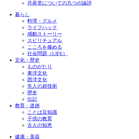
共産党についての九つの論評
暮らし
料理・グルメ
ライフハック
感動ストーリー
スピリチュアル
こころを修める
社会問題（LIFE）
文化・歴史
ものがたり
東洋文化
西洋文化
先人の超技術
歴史
伝記
教育・道徳
ことば豆知識
子供の教育
古人の知恵
健康・美容