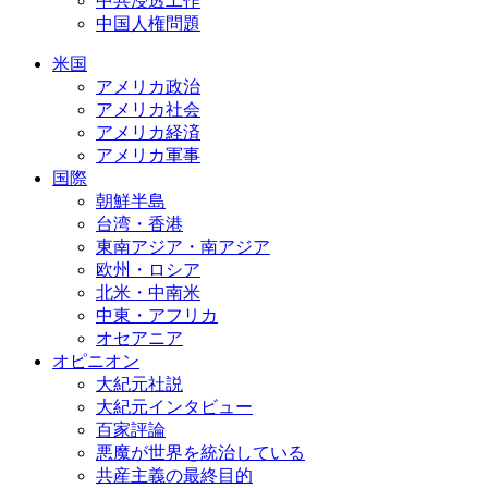
中共浸透工作
中国人権問題
米国
アメリカ政治
アメリカ社会
アメリカ経済
アメリカ軍事
国際
朝鮮半島
台湾・香港
東南アジア・南アジア
欧州・ロシア
北米・中南米
中東・アフリカ
オセアニア
オピニオン
大紀元社説
大紀元インタビュー
百家評論
悪魔が世界を統治している
共産主義の最終目的