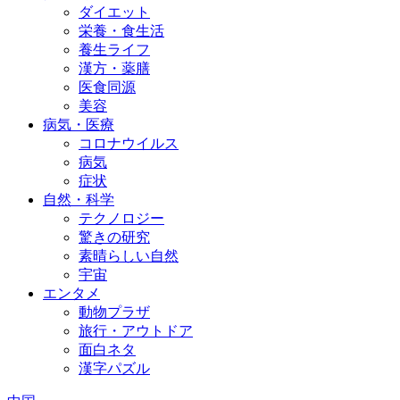
ダイエット
栄養・食生活
養生ライフ
漢方・薬膳
医食同源
美容
病気・医療
コロナウイルス
病気
症状
自然・科学
テクノロジー
驚きの研究
素晴らしい自然
宇宙
エンタメ
動物プラザ
旅行・アウトドア
面白ネタ
漢字パズル