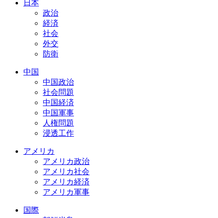
日本
政治
経済
社会
外交
防衛
中国
中国政治
社会問題
中国経済
中国軍事
人権問題
浸透工作
アメリカ
アメリカ政治
アメリカ社会
アメリカ経済
アメリカ軍事
国際