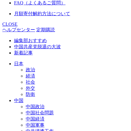
FAQ（よくあるご質問）
月額寄付解約方法について
CLOSE
ヘルプセンター
定期購読
編集部おすすめ
中国共産党脱退の大波
新着記事
日本
政治
経済
社会
外交
防衛
中国
中国政治
中国社会問題
中国経済
中国軍事