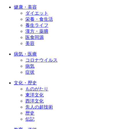
健康・美容
ダイエット
栄養・食生活
養生ライフ
漢方・薬膳
医食同源
美容
病気・医療
コロナウイルス
病気
症状
文化・歴史
ものがたり
東洋文化
西洋文化
先人の超技術
歴史
伝記