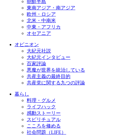
朝鮮半島
東南アジア・南アジア
欧州・ロシア
北米・中南米
中東・アフリカ
オセアニア
オピニオン
大紀元社説
大紀元インタビュー
百家評論
悪魔が世界を統治している
共産主義の最終目的
共産党に関する九つの評論
暮らし
料理・グルメ
ライフハック
感動ストーリー
スピリチュアル
こころを修める
社会問題（LIFE）