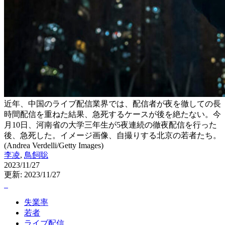
近年、中国のライブ配信業界では、配信者が夜を徹しての長
時間配信を重ねた結果、急死するケースが後を絶たない。今
月10日、河南省の大学三年生が5夜連続の徹夜配信を行った
後、急死した。イメージ画像、自撮りする北京の若者たち。
(Andrea Verdelli/Getty Images)
李凌
,
鳥飼聡
2023/11/27
更新: 2023/11/27
失業率
若者
ライブ配信