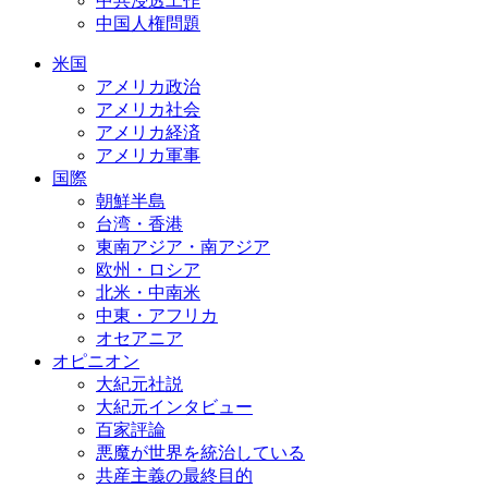
中共浸透工作
中国人権問題
米国
アメリカ政治
アメリカ社会
アメリカ経済
アメリカ軍事
国際
朝鮮半島
台湾・香港
東南アジア・南アジア
欧州・ロシア
北米・中南米
中東・アフリカ
オセアニア
オピニオン
大紀元社説
大紀元インタビュー
百家評論
悪魔が世界を統治している
共産主義の最終目的