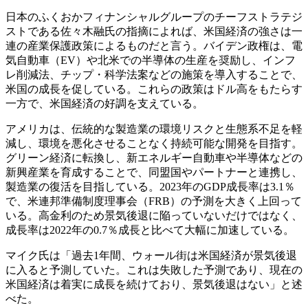
日本のふくおかフィナンシャルグループのチーフストラテジ
ストである佐々木融氏の指摘によれば、米国経済の強さは一
連の産業保護政策によるものだと言う。バイデン政権は、電
気自動車（EV）や北米での半導体の生産を奨励し、インフ
レ削減法、チップ・科学法案などの施策を導入することで、
米国の成長を促している。これらの政策はドル高をもたらす
一方で、米国経済の好調を支えている。
アメリカは、伝統的な製造業の環境リスクと生態系不足を軽
減し、環境を悪化させることなく持続可能な開発を目指す。
グリーン経済に転換し、新エネルギー自動車や半導体などの
新興産業を育成することで、同盟国やパートナーと連携し、
製造業の復活を目指している。2023年のGDP成長率は3.1％
で、米連邦準備制度理事会（FRB）の予測を大きく上回って
いる。高金利のため景気後退に陥っていないだけではなく、
成長率は2022年の0.7％成長と比べて大幅に加速している。
マイク氏は「過去1年間、ウォール街は米国経済が景気後退
に入ると予測していた。これは失敗した予測であり、現在の
米国経済は着実に成長を続けており、景気後退はない」と述
べた。