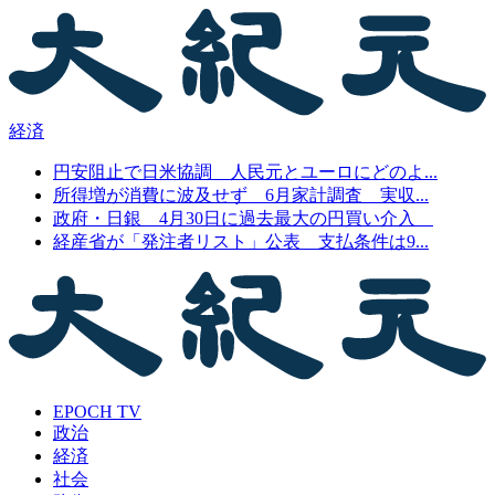
経済
円安阻止で日米協調 人民元とユーロにどのよ...
所得増が消費に波及せず 6月家計調査 実収...
政府・日銀 4月30日に過去最大の円買い介入
経産省が「発注者リスト」公表 支払条件は9...
EPOCH TV
政治
経済
社会