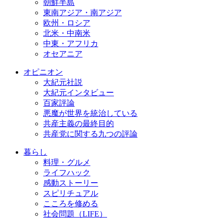
朝鮮半島
東南アジア・南アジア
欧州・ロシア
北米・中南米
中東・アフリカ
オセアニア
オピニオン
大紀元社説
大紀元インタビュー
百家評論
悪魔が世界を統治している
共産主義の最終目的
共産党に関する九つの評論
暮らし
料理・グルメ
ライフハック
感動ストーリー
スピリチュアル
こころを修める
社会問題（LIFE）