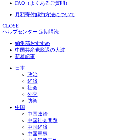
FAQ（よくあるご質問）
月額寄付解約方法について
CLOSE
ヘルプセンター
定期購読
編集部おすすめ
中国共産党脱退の大波
新着記事
日本
政治
経済
社会
外交
防衛
中国
中国政治
中国社会問題
中国経済
中国軍事