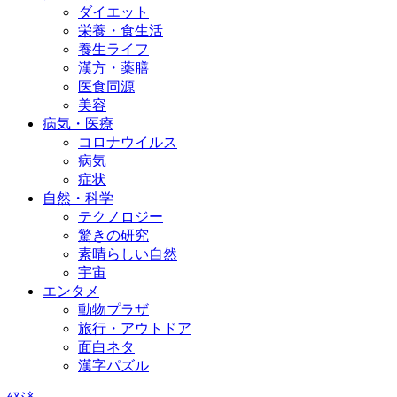
ダイエット
栄養・食生活
養生ライフ
漢方・薬膳
医食同源
美容
病気・医療
コロナウイルス
病気
症状
自然・科学
テクノロジー
驚きの研究
素晴らしい自然
宇宙
エンタメ
動物プラザ
旅行・アウトドア
面白ネタ
漢字パズル