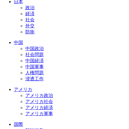
日本
政治
経済
社会
外交
防衛
中国
中国政治
社会問題
中国経済
中国軍事
人権問題
浸透工作
アメリカ
アメリカ政治
アメリカ社会
アメリカ経済
アメリカ軍事
国際