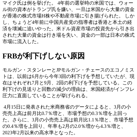
マイク氏は例を挙げた。 4年前の選挙時の米国では、ウォー
ル街の資本がトランプ氏を嫌い、一旦は米国から大量の資金
が香港の株式市場H株や不動産市場に引き揚げられた。 しか
し、ちょうど4年前に中国共産党の指導者は香港と本土の経
済を壊滅に追いやった。米ドル資産市場の投資先から引き出
された大量の資金は行き場を失い、資金の一部は日本の株式
市場に流入した。
FRBが利下げしない原因
モルガン・スタンレーとJPモルガン・チェースのエコノミス
トは、以前は6月から今年3回の利下げを予想していたが、現
在はそれぞれ7月と9月、2回の利下げを予想している。この
利下げの見送りと回数の減少の理由は、米国経済がインフレ
圧力に直面していることが挙げられる。
4月15日に発表された米商務省のデータによると、3月の小
売売上高は前月比0.7％増と、市場予想の0.3％増を上回っ
た。さらに、3月の小売売上高は前月比1.1％増と、市場予想
の0.4％増を上回り、年率も2月の2.0％増から4.3％増と、
2023年2月以来の高水準となった。