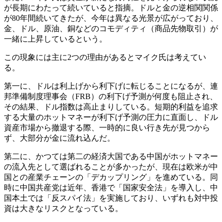
が長期にわたって続いていると指摘。ドルと金の逆相関関係
が80年間続いてきたが、今年は異なる光景が広がっており、
金、ドル、原油、銅などのコモディティ（商品先物取引）が
一緒に上昇しているという。
この現象には主に2つの理由があるとマイク氏は考えてい
る。
第一に、ドルは利上げから利下げに転じることになるが、連
邦準備制度理事会（FRB）の利下げ予測が何度も阻止され、
その結果、ドル指数は高止まりしている。短期的利益を追求
する大量のホットマネーが利下げ予測の圧力に直面し、ドル
資産市場から撤退する際、一時的に良い行き先が見つから
ず、大部分が金に流れ込んだ。
第二に、かつては第二の経済大国である中国がホットマネー
の流入先として選ばれることが多かったが、現在は欧米が中
国との産業チェーンの「デカップリング」を進めている。同
時に中国共産党は近年、香港で「国家安全法」を導入し、中
国本土では「反スパイ法」を実施しており、いずれも対中投
資は大きなリスクとなっている。