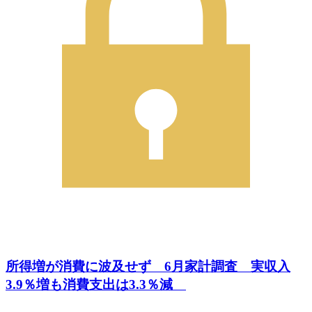
所得増が消費に波及せず 6月家計調査 実収入
3.9％増も消費支出は3.3％減