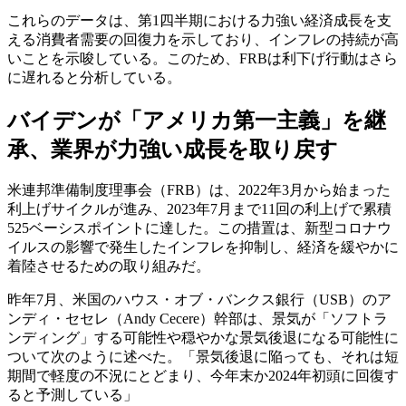
これらのデータは、第1四半期における力強い経済成長を支
える消費者需要の回復力を示しており、インフレの持続が高
いことを示唆している。このため、FRBは利下げ行動はさら
に遅れると分析している。
バイデンが「アメリカ第一主義」を継
承、業界が力強い成長を取り戻す
米連邦準備制度理事会（FRB）は、2022年3月から始まった
利上げサイクルが進み、2023年7月まで11回の利上げで累積
525ベーシスポイントに達した。この措置は、新型コロナウ
イルスの影響で発生したインフレを抑制し、経済を緩やかに
着陸させるための取り組みだ。
昨年7月、米国のハウス・オブ・バンクス銀行（USB）のア
ンディ・セセレ（Andy Cecere）幹部は、景気が「ソフトラ
ンディング」する可能性や穏やかな景気後退になる可能性に
ついて次のように述べた。「景気後退に陥っても、それは短
期間で軽度の不況にとどまり、今年末か2024年初頭に回復す
ると予測している」