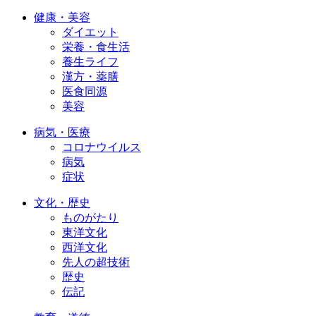
健康・美容
ダイエット
栄養・食生活
養生ライフ
漢方・薬膳
医食同源
美容
病気・医療
コロナウイルス
病気
症状
文化・歴史
ものがたり
東洋文化
西洋文化
先人の超技術
歴史
伝記