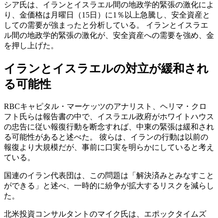
シア氏は、イランとイスラエル間の地政学的緊張の激化によ
り、金価格は月曜日（15日）に1％以上急騰し、安全資産と
しての需要が強まったと分析している。 イランとイスラエ
ル間の地政学的緊張の激化が、安全資産への需要を強め、金
を押し上げた。
イランとイスラエルの対立が緩和され
る可能性
RBCキャピタル・マーケッツのアナリスト、ヘリマ・クロ
フト氏らは報告書の中で、イスラエル政府がホワイトハウス
の忠告に従い報復行動を断念すれば、中東の緊張は緩和され
る可能性があると述べた。 彼らは、イランの行動は以前の
報復より大規模だが、事前に口実を明らかにしていると考え
ている。
国連のイラン代表団は、この問題は「解決済みとみなすこと
ができる」と述べ、一時的に紛争が拡大するリスクを減らし
た。
北米投資コンサルタントのマイク氏は、エポックタイムズ