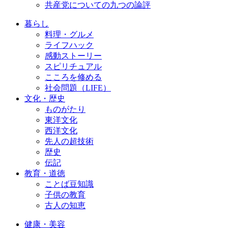
共産党についての九つの論評
暮らし
料理・グルメ
ライフハック
感動ストーリー
スピリチュアル
こころを修める
社会問題（LIFE）
文化・歴史
ものがたり
東洋文化
西洋文化
先人の超技術
歴史
伝記
教育・道徳
ことば豆知識
子供の教育
古人の知恵
健康・美容