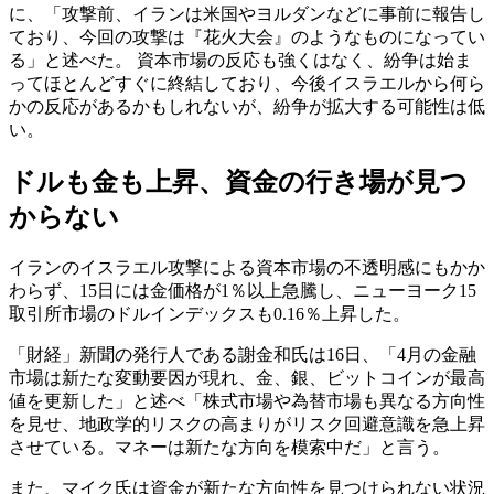
に、「攻撃前、イランは米国やヨルダンなどに事前に報告し
ており、今回の攻撃は『花火大会』のようなものになってい
る」と述べた。 資本市場の反応も強くはなく、紛争は始ま
ってほとんどすぐに終結しており、今後イスラエルから何ら
かの反応があるかもしれないが、紛争が拡大する可能性は低
い。
ドルも金も上昇、資金の行き場が見つ
からない
イランのイスラエル攻撃による資本市場の不透明感にもかか
わらず、15日には金価格が1％以上急騰し、ニューヨーク15
取引所市場のドルインデックスも0.16％上昇した。
「財経」新聞の発行人である謝金和氏は16日、「4月の金融
市場は新たな変動要因が現れ、金、銀、ビットコインが最高
値を更新した」と述べ「株式市場や為替市場も異なる方向性
を見せ、地政学的リスクの高まりがリスク回避意識を急上昇
させている。マネーは新たな方向を模索中だ」と言う。
また、マイク氏は資金が新たな方向性を見つけられない状況