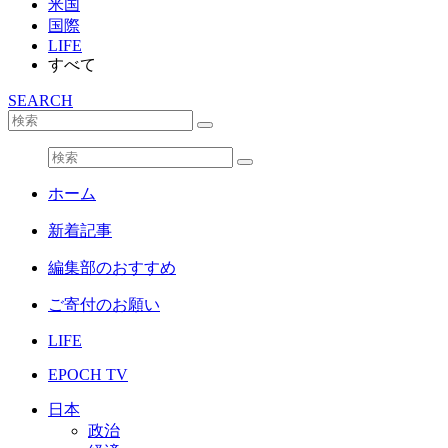
米国
国際
LIFE
すべて
SEARCH
ホーム
新着記事
編集部のおすすめ
ご寄付のお願い
LIFE
EPOCH TV
日本
政治