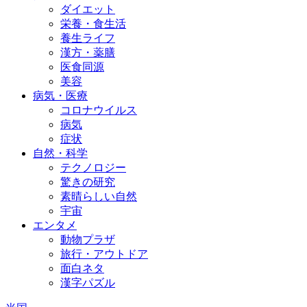
ダイエット
栄養・食生活
養生ライフ
漢方・薬膳
医食同源
美容
病気・医療
コロナウイルス
病気
症状
自然・科学
テクノロジー
驚きの研究
素晴らしい自然
宇宙
エンタメ
動物プラザ
旅行・アウトドア
面白ネタ
漢字パズル