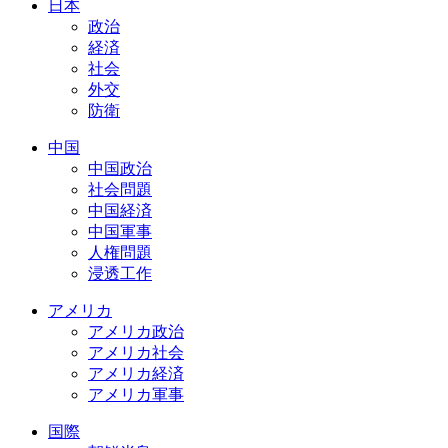
日本
政治
経済
社会
外交
防衛
中国
中国政治
社会問題
中国経済
中国軍事
人権問題
浸透工作
アメリカ
アメリカ政治
アメリカ社会
アメリカ経済
アメリカ軍事
国際