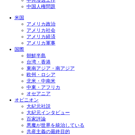
中共浸透工作
中国人権問題
米国
アメリカ政治
アメリカ社会
アメリカ経済
アメリカ軍事
国際
朝鮮半島
台湾・香港
東南アジア・南アジア
欧州・ロシア
北米・中南米
中東・アフリカ
オセアニア
オピニオン
大紀元社説
大紀元インタビュー
百家評論
悪魔が世界を統治している
共産主義の最終目的