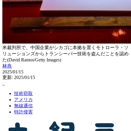
米裁判所で、中国企業がシカゴに本拠を置くモトローラ・ソ
リューションズからトランシーバー技術を盗んだことを認め
た(David Ramos/Getty Images)
林燕
2025/01/15
更新: 2025/01/15
技術窃取
アメリカ
無線通信
特許侵害