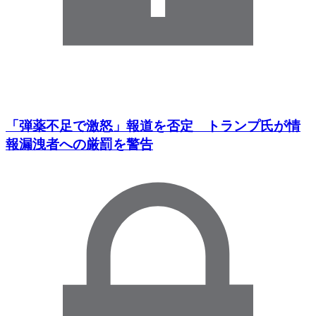
「弾薬不足で激怒」報道を否定 トランプ氏が情
報漏洩者への厳罰を警告