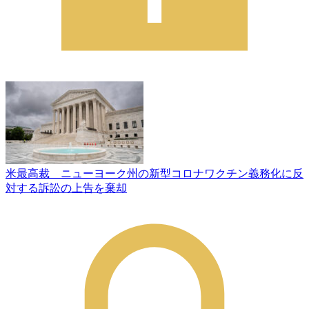
米最高裁 ニューヨーク州の新型コロナワクチン義務化に反
対する訴訟の上告を棄却