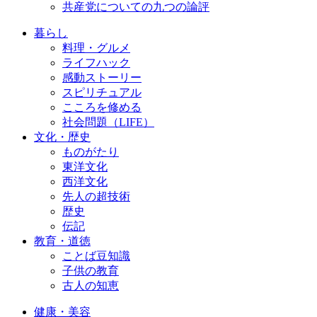
共産党についての九つの論評
暮らし
料理・グルメ
ライフハック
感動ストーリー
スピリチュアル
こころを修める
社会問題（LIFE）
文化・歴史
ものがたり
東洋文化
西洋文化
先人の超技術
歴史
伝記
教育・道徳
ことば豆知識
子供の教育
古人の知恵
健康・美容