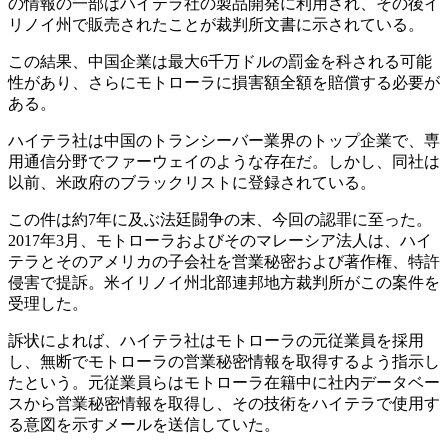
の情報の一部はハイテラ社の製品開発に利用され、その後イ
リノイ州で販売されたことが裁判所文書に示されている。
この結果、中国企業は最大6千万ドルの罰金を科される可能
性があり、さらにモトローラに損害額全額を賠償する必要が
ある。
ハイテラ社は中国のトランシーバー業界のトップ企業で、専
用通信分野でファーウェイのような存在だ。しかし、同社は
以前、米政府のブラックリストに登録されている。
この件は約7年に及ぶ法廷闘争の末、今回の認罪に至った。
2017年3月、モトローラおよびそのマレーシア法人は、ハイ
テラとそのアメリカの子会社を営業秘密および著作権、特許
侵害で提訴。米イリノイ州北部連邦地方裁判所がこの案件を
受理した。
訴状によれば、ハイテラ社はモトローラの元従業員を採用
し、無断でモトローラの営業秘密情報を取得するよう指示し
たという。元従業員らはモトローラ在籍中に社内データベー
スから営業秘密情報を取得し、その技術をハイテラで使用す
る意図を示すメールを送信していた。