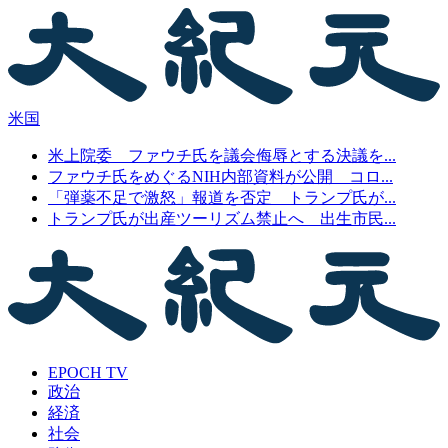
米国
米上院委 ファウチ氏を議会侮辱とする決議を...
ファウチ氏をめぐるNIH内部資料が公開 コロ...
「弾薬不足で激怒」報道を否定 トランプ氏が...
トランプ氏が出産ツーリズム禁止へ 出生市民...
EPOCH TV
政治
経済
社会