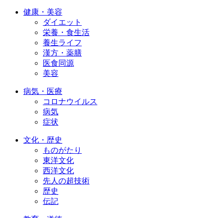
健康・美容
ダイエット
栄養・食生活
養生ライフ
漢方・薬膳
医食同源
美容
病気・医療
コロナウイルス
病気
症状
文化・歴史
ものがたり
東洋文化
西洋文化
先人の超技術
歴史
伝記