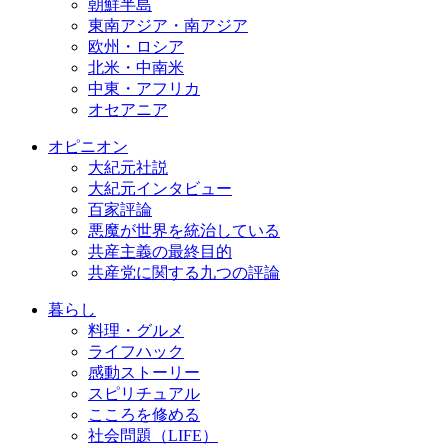
朝鮮半島
東南アジア・南アジア
欧州・ロシア
北米・中南米
中東・アフリカ
オセアニア
オピニオン
大紀元社説
大紀元インタビュー
百家評論
悪魔が世界を統治している
共産主義の最終目的
共産党に関する九つの評論
暮らし
料理・グルメ
ライフハック
感動ストーリー
スピリチュアル
こころを修める
社会問題（LIFE）