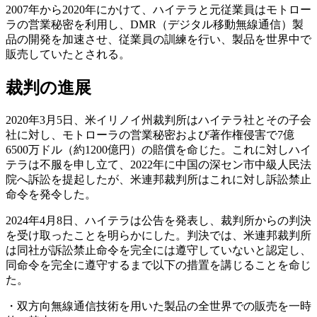
2007年から2020年にかけて、ハイテラと元従業員はモトロー
ラの営業秘密を利用し、DMR（デジタル移動無線通信）製
品の開発を加速させ、従業員の訓練を行い、製品を世界中で
販売していたとされる。
裁判の進展
2020年3月5日、米イリノイ州裁判所はハイテラ社とその子会
社に対し、モトローラの営業秘密および著作権侵害で7億
6500万ドル（約1200億円）の賠償を命じた。これに対しハイ
テラは不服を申し立て、2022年に中国の深セン市中級人民法
院へ訴訟を提起したが、米連邦裁判所はこれに対し訴訟禁止
命令を発令した。
2024年4月8日、ハイテラは公告を発表し、裁判所からの判決
を受け取ったことを明らかにした。判決では、米連邦裁判所
は同社が訴訟禁止命令を完全には遵守していないと認定し、
同命令を完全に遵守するまで以下の措置を講じることを命じ
た。
・双方向無線通信技術を用いた製品の全世界での販売を一時