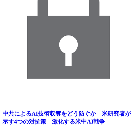
中共によるAI技術収奪をどう防ぐか 米研究者が
示す4つの対抗策 激化する米中AI戦争