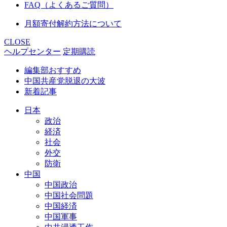
FAQ（よくあるご質問）
月額寄付解約方法について
CLOSE
ヘルプセンター
定期購読
編集部おすすめ
中国共産党脱退の大波
新着記事
日本
政治
経済
社会
外交
防衛
中国
中国政治
中国社会問題
中国経済
中国軍事