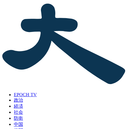
EPOCH TV
政治
経済
社会
防衛
中国