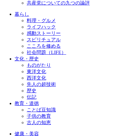
共産党についての九つの論評
暮らし
料理・グルメ
ライフハック
感動ストーリー
スピリチュアル
こころを修める
社会問題（LIFE）
文化・歴史
ものがたり
東洋文化
西洋文化
先人の超技術
歴史
伝記
教育・道徳
ことば豆知識
子供の教育
古人の知恵
健康・美容