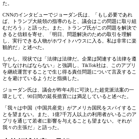
た。
CNNのインタビューでジョーダン氏は、「もし必要であれ
ば、トランプ大統領の指導のもと、議会はこの問題に取り組
むだろう」と語った。また、トランプ氏がこの問題を解決で
きると信頼を寄せ、「明日、問題解決のための取引を理解
し、実行できる人物がホワイトハウスに入る。私は非常に楽
観的だ」と述べた。
しかし、現状では「法律は法律だ。企業は関連する法律を遵
守しなければならない」と強調し、TikTok社は、このアプリ
を継続運営することで生じ得る責任問題について言及するこ
とを避けているようだと指摘した。
ジョーダン氏は、議会が昨年4月に可決した超党派法案の一
環として、90日間の延長措置には満足していると述べた。
「我々は中国（中国共産党）がアメリカ国民をスパイするこ
とを望まない。また、1億7千万人以上の利用者がいるこのア
プリを通じて若者に影響を与えることも望まない。それが
我々の主張だ」と語った。