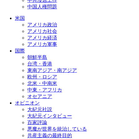
中共浸透工作
中国人権問題
米国
アメリカ政治
アメリカ社会
アメリカ経済
アメリカ軍事
国際
朝鮮半島
台湾・香港
東南アジア・南アジア
欧州・ロシア
北米・中南米
中東・アフリカ
オセアニア
オピニオン
大紀元社説
大紀元インタビュー
百家評論
悪魔が世界を統治している
共産主義の最終目的