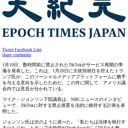
Tweet
Facebook
Line
share
comments
1月19日、数時間前に禁止されたTikTokがサービス再開の準
備を発表した。これは、1月20日に大統領就任を控えたトラ
ンプ氏が、このソーシャルメディアプラットフォームに猶予
を与える意向を示したためだ。この件に関して、アメリカ議
会内では意見が分かれている。
マイク・ジョンソン下院議長は、NBCニュースのインタビ
ューで、TikTokに対する禁止措置を法的に維持する計画を表
明した。
ジョンソン氏は次のように述べた。「私たちは法律を執行す
るつもりだ。トランプ大統領がTruth Socialに『TikTokを救