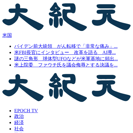
米国
バイデン前大統領 がん転移で「非常な痛み」...
米FBI長官にインタビュー 改革を語る AI導...
謎の三角形 球体型UFOなどが米軍基地に頻出...
米上院委 ファウチ氏を議会侮辱とする決議を...
EPOCH TV
政治
経済
社会