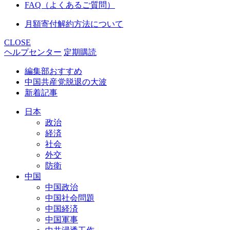
FAQ（よくあるご質問）
月額寄付解約方法について
CLOSE
ヘルプセンター
定期購読
編集部おすすめ
中国共産党脱退の大波
新着記事
日本
政治
経済
社会
外交
防衛
中国
中国政治
中国社会問題
中国経済
中国軍事