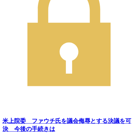
米上院委 ファウチ氏を議会侮辱とする決議を可
決 今後の手続きは