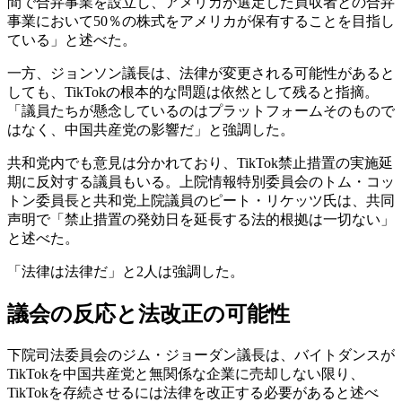
間で合弁事業を設立し、アメリカが選定した買収者との合弁
事業において50％の株式をアメリカが保有することを目指し
ている」と述べた。
一方、ジョンソン議長は、法律が変更される可能性があると
しても、TikTokの根本的な問題は依然として残ると指摘。
「議員たちが懸念しているのはプラットフォームそのもので
はなく、中国共産党の影響だ」と強調した。
共和党内でも意見は分かれており、TikTok禁止措置の実施延
期に反対する議員もいる。上院情報特別委員会のトム・コッ
トン委員長と共和党上院議員のピート・リケッツ氏は、共同
声明で「禁止措置の発効日を延長する法的根拠は一切ない」
と述べた。
「法律は法律だ」と2人は強調した。
議会の反応と法改正の可能性
下院司法委員会のジム・ジョーダン議長は、バイトダンスが
TikTokを中国共産党と無関係な企業に売却しない限り、
TikTokを存続させるには法律を改正する必要があると述べ