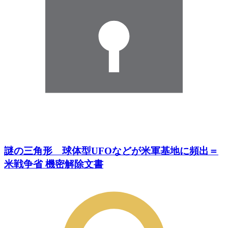
謎の三角形 球体型UFOなどが米軍基地に頻出＝
米戦争省 機密解除文書