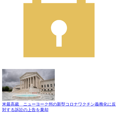
米最高裁 ニューヨーク州の新型コロナワクチン義務化に反
対する訴訟の上告を棄却