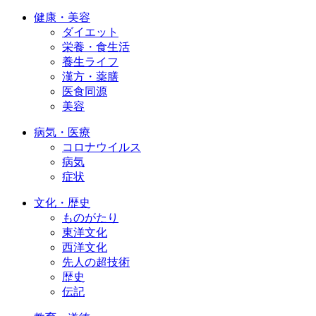
健康・美容
ダイエット
栄養・食生活
養生ライフ
漢方・薬膳
医食同源
美容
病気・医療
コロナウイルス
病気
症状
文化・歴史
ものがたり
東洋文化
西洋文化
先人の超技術
歴史
伝記