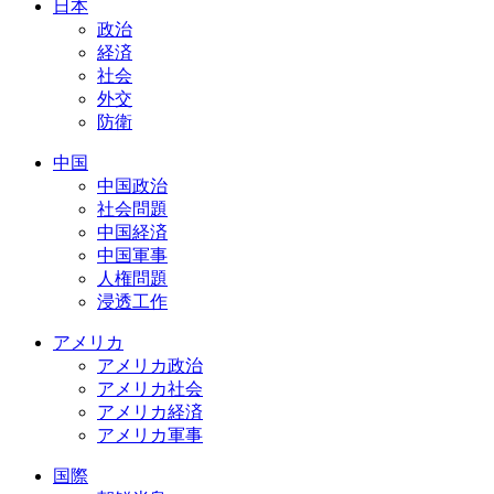
日本
政治
経済
社会
外交
防衛
中国
中国政治
社会問題
中国経済
中国軍事
人権問題
浸透工作
アメリカ
アメリカ政治
アメリカ社会
アメリカ経済
アメリカ軍事
国際