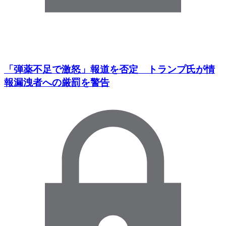
「弾薬不足で激怒」報道を否定 トランプ氏が情
報漏洩者への厳罰を警告