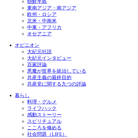
朝鮮半島
東南アジア・南アジア
欧州・ロシア
北米・中南米
中東・アフリカ
オセアニア
オピニオン
大紀元社説
大紀元インタビュー
百家評論
悪魔が世界を統治している
共産主義の最終目的
共産党に関する九つの評論
暮らし
料理・グルメ
ライフハック
感動ストーリー
スピリチュアル
こころを修める
社会問題（LIFE）