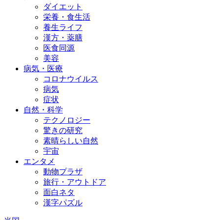
ダイエット
栄養・食生活
養生ライフ
漢方・薬膳
医食同源
美容
病気・医療
コロナウイルス
病気
症状
自然・科学
テクノロジー
驚きの研究
素晴らしい自然
宇宙
エンタメ
動物プラザ
旅行・アウトドア
面白ネタ
漢字パズル