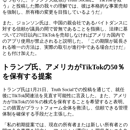
う』と投稿した際の我々の理解では、彼は本格的な事業売却
を強制し、所有権の変更を目指しているようだ」
また、ジョンソン氏は、中国の親会社であるバイトダンスに
対する信頼が議員の間で皆無であることを指摘し、法律に基
づいて270日以内にTikTokを売却しなければアメリカ国内で
のアプリ使用が禁止されると説明した。「この期限が延長さ
れる唯一の方法は、実際の取引が進行中である場合だけだ」
とも付け加えた。
トランプ氏、アメリカがTikTokの50％
を保有する提案
トランプ氏は1月21日、Truth Socialでの投稿を通じて、就任
後にTikTok関連法を見直す可能性に言及した。また、アメリ
カがTikTokの50％の株式を保有することを希望すると表明。
この措置がプラットフォーム全体を救済し、信頼できる管理
体制を確保する手段だと主張した。
「私の初期提案では、現在の所有者または新しい所有者との