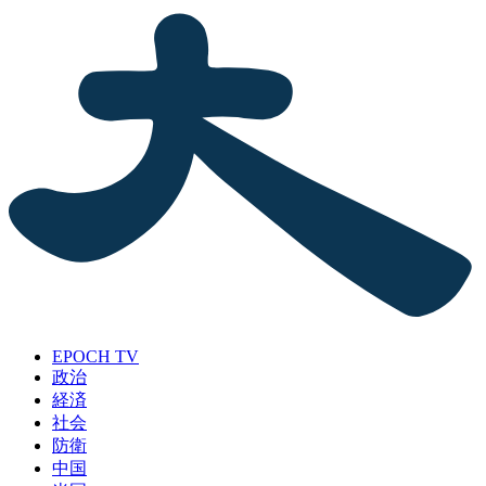
EPOCH TV
政治
経済
社会
防衛
中国