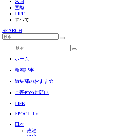
米国
国際
LIFE
すべて
SEARCH
ホーム
新着記事
編集部のおすすめ
ご寄付のお願い
LIFE
EPOCH TV
日本
政治