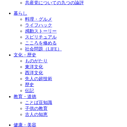
共産党についての九つの論評
暮らし
料理・グルメ
ライフハック
感動ストーリー
スピリチュアル
こころを修める
社会問題（LIFE）
文化・歴史
ものがたり
東洋文化
西洋文化
先人の超技術
歴史
伝記
教育・道徳
ことば豆知識
子供の教育
古人の知恵
健康・美容