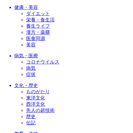
健康・美容
ダイエット
栄養・食生活
養生ライフ
漢方・薬膳
医食同源
美容
病気・医療
コロナウイルス
病気
症状
文化・歴史
ものがたり
東洋文化
西洋文化
先人の超技術
歴史
伝記