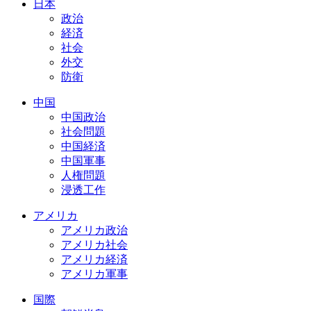
日本
政治
経済
社会
外交
防衛
中国
中国政治
社会問題
中国経済
中国軍事
人権問題
浸透工作
アメリカ
アメリカ政治
アメリカ社会
アメリカ経済
アメリカ軍事
国際