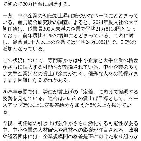
て初めて30万円台に到達する。
一方、中小企業の初任給上昇は緩やかなペースにとどまって
いる。産労総合研究所の調査によると、2024年度入社の大卒
初任給は、従業員300人未満の企業で平均21万8118円となっ
ており、前年度比3.1%の増加にとどまっている。これに対
し、従業員1千人以上の企業では平均24万1082円で、5.5%の
増加となっている。
この状況について、専門家からは中小企業と大手企業の格差
がさらに拡大する可能性が指摘されている。中小企業の多く
は大手企業ほどの賃上げ余力がなく、優秀な人材の確保がま
すます困難になる恐れがある。
2025年春闘では、労使が賃上げの「定着」に向けて協調する
姿勢を見せている。連合は2025年の賃上げ目標として、ベー
スアップ3%以上に定期昇給分を加えた5%以上を掲げてい
る。
今後、初任給の引き上げ競争がさらに激化する可能性がある
中、中小企業の人材確保や経営への影響が注目される。政府
や経済団体には、企業規模間の格差是正に向けた取り組みが