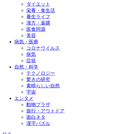
ダイエット
栄養・食生活
養生ライフ
漢方・薬膳
医食同源
美容
病気・医療
コロナウイルス
病気
症状
自然・科学
テクノロジー
驚きの研究
素晴らしい自然
宇宙
エンタメ
動物プラザ
旅行・アウトドア
面白ネタ
漢字パズル