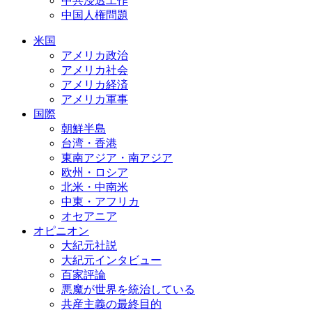
中共浸透工作
中国人権問題
米国
アメリカ政治
アメリカ社会
アメリカ経済
アメリカ軍事
国際
朝鮮半島
台湾・香港
東南アジア・南アジア
欧州・ロシア
北米・中南米
中東・アフリカ
オセアニア
オピニオン
大紀元社説
大紀元インタビュー
百家評論
悪魔が世界を統治している
共産主義の最終目的