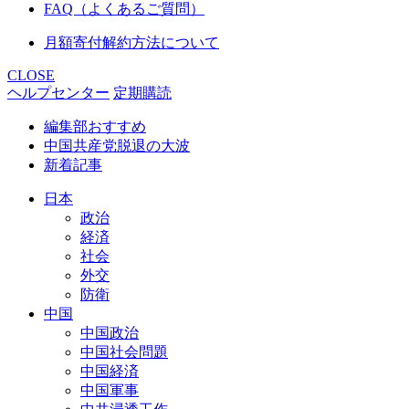
FAQ（よくあるご質問）
月額寄付解約方法について
CLOSE
ヘルプセンター
定期購読
編集部おすすめ
中国共産党脱退の大波
新着記事
日本
政治
経済
社会
外交
防衛
中国
中国政治
中国社会問題
中国経済
中国軍事