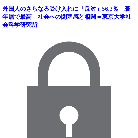
外国人のさらなる受け入れに「反対」56.3％ 若
年層で最高 社会への閉塞感と相関＝東京大学社
会科学研究所