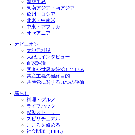
朝鮮半島
東南アジア・南アジア
欧州・ロシア
北米・中南米
中東・アフリカ
オセアニア
オピニオン
大紀元社説
大紀元インタビュー
百家評論
悪魔が世界を統治している
共産主義の最終目的
共産党に関する九つの評論
暮らし
料理・グルメ
ライフハック
感動ストーリー
スピリチュアル
こころを修める
社会問題（LIFE）