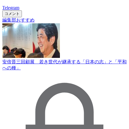
Telegram
コメント
編集部おすすめ
安倍晋三回顧展 若き世代が継承する「日本の志」と「平和
への種」