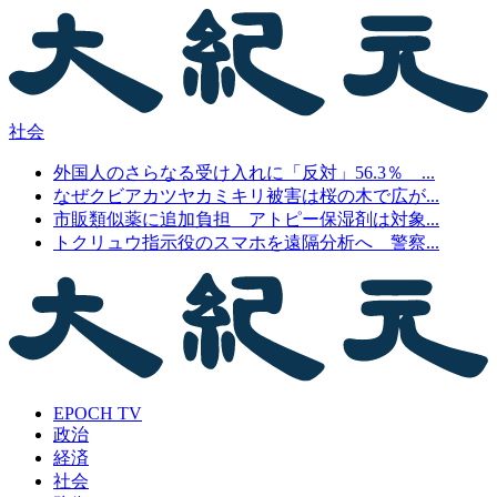
社会
外国人のさらなる受け入れに「反対」56.3％ ...
なぜクビアカツヤカミキリ被害は桜の木で広が...
市販類似薬に追加負担 アトピー保湿剤は対象...
トクリュウ指示役のスマホを遠隔分析へ 警察...
EPOCH TV
政治
経済
社会