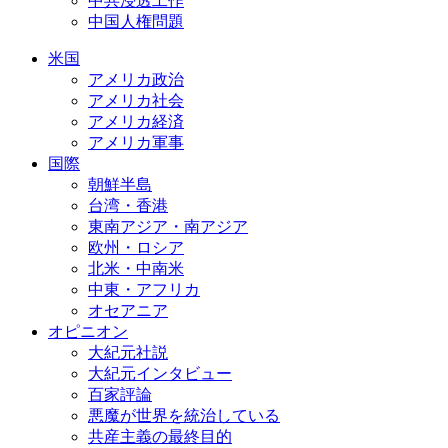
中共浸透工作
中国人権問題
米国
アメリカ政治
アメリカ社会
アメリカ経済
アメリカ軍事
国際
朝鮮半島
台湾・香港
東南アジア・南アジア
欧州・ロシア
北米・中南米
中東・アフリカ
オセアニア
オピニオン
大紀元社説
大紀元インタビュー
百家評論
悪魔が世界を統治している
共産主義の最終目的