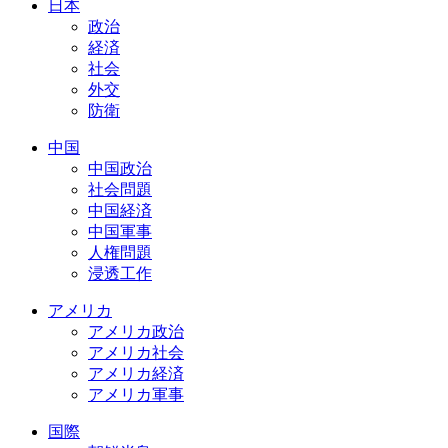
日本
政治
経済
社会
外交
防衛
中国
中国政治
社会問題
中国経済
中国軍事
人権問題
浸透工作
アメリカ
アメリカ政治
アメリカ社会
アメリカ経済
アメリカ軍事
国際