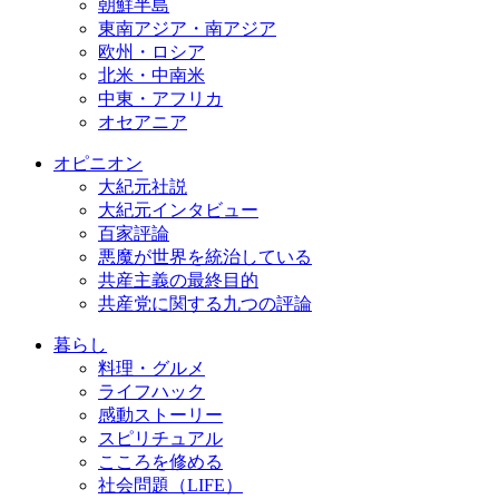
朝鮮半島
東南アジア・南アジア
欧州・ロシア
北米・中南米
中東・アフリカ
オセアニア
オピニオン
大紀元社説
大紀元インタビュー
百家評論
悪魔が世界を統治している
共産主義の最終目的
共産党に関する九つの評論
暮らし
料理・グルメ
ライフハック
感動ストーリー
スピリチュアル
こころを修める
社会問題（LIFE）