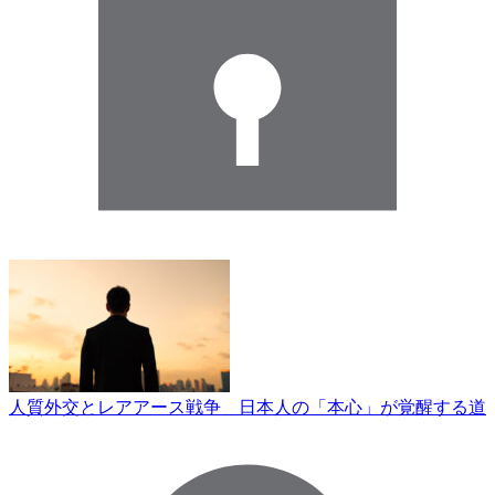
人質外交とレアアース戦争 日本人の「本心」が覚醒する道