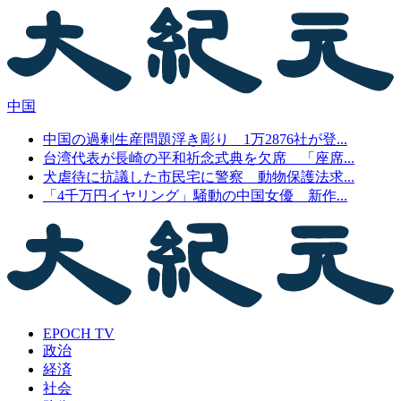
中国
中国の過剰生産問題浮き彫り 1万2876社が登...
台湾代表が長崎の平和祈念式典を欠席 「座席...
犬虐待に抗議した市民宅に警察 動物保護法求...
「4千万円イヤリング」騒動の中国女優 新作...
EPOCH TV
政治
経済
社会