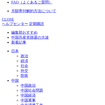
FAQ（よくあるご質問）
月額寄付解約方法について
CLOSE
ヘルプセンター
定期購読
編集部おすすめ
中国共産党脱退の大波
新着記事
日本
政治
経済
社会
外交
防衛
中国
中国政治
中国社会問題
中国経済
中国軍事