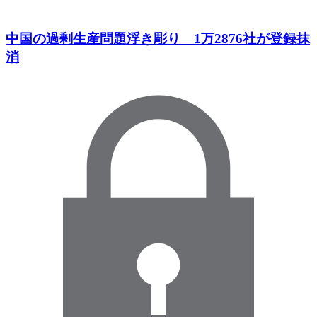
中国の過剰生産問題浮き彫り 1万2876社が登録抹
消