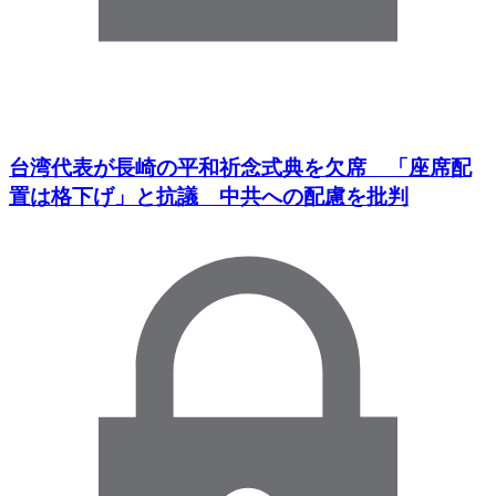
台湾代表が長崎の平和祈念式典を欠席 「座席配
置は格下げ」と抗議 中共への配慮を批判