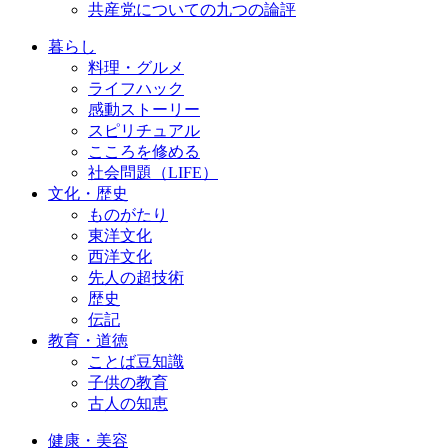
共産党についての九つの論評
暮らし
料理・グルメ
ライフハック
感動ストーリー
スピリチュアル
こころを修める
社会問題（LIFE）
文化・歴史
ものがたり
東洋文化
西洋文化
先人の超技術
歴史
伝記
教育・道徳
ことば豆知識
子供の教育
古人の知恵
健康・美容