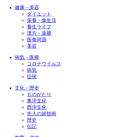
健康・美容
ダイエット
栄養・食生活
養生ライフ
漢方・薬膳
医食同源
美容
病気・医療
コロナウイルス
病気
症状
文化・歴史
ものがたり
東洋文化
西洋文化
先人の超技術
歴史
伝記