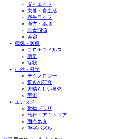
ダイエット
栄養・食生活
養生ライフ
漢方・薬膳
医食同源
美容
病気・医療
コロナウイルス
病気
症状
自然・科学
テクノロジー
驚きの研究
素晴らしい自然
宇宙
エンタメ
動物プラザ
旅行・アウトドア
面白ネタ
漢字パズル