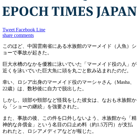
Tweet
Facebook
Line
share
comments
このほど、中国雲南省にある水族館のマーメイド（人魚）シ
ョーで事故が起きた。
巨大水槽のなかを優雅に泳いでいた「マーメイド役の人」が
近くを泳いでいた巨大魚に頭を丸ごと飲み込まれたのだ。
幸い、ロシア出身のマーメイド役のマーシャさん（Masha、
22歳）は、数秒後に自力で脱出した。
しかし、頭部や頸部など怪我をした彼女は、なおも水族館か
ら「ショーの継続」を強要された。
また、事故の後、この件を口外しないよう、水族館から「精
神的な弁償金」という名目の口止め料（約1.5万円）が支払
われたと、ロシアメディアなどが報じた。