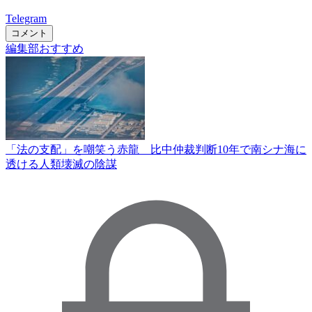
Telegram
コメント
編集部おすすめ
「法の支配」を嘲笑う赤龍 比中仲裁判断10年で南シナ海に
透ける人類壊滅の陰謀