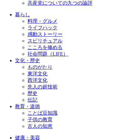
共産党についての九つの論評
暮らし
料理・グルメ
ライフハック
感動ストーリー
スピリチュアル
こころを修める
社会問題（LIFE）
文化・歴史
ものがたり
東洋文化
西洋文化
先人の超技術
歴史
伝記
教育・道徳
ことば豆知識
子供の教育
古人の知恵
健康・美容