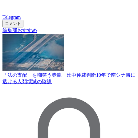
Telegram
コメント
編集部おすすめ
「法の支配」を嘲笑う赤龍 比中仲裁判断10年で南シナ海に
透ける人類壊滅の陰謀