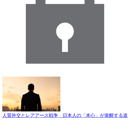
人質外交とレアアース戦争 日本人の「本心」が覚醒する道