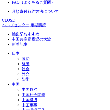
FAQ（よくあるご質問）
月額寄付解約方法について
CLOSE
ヘルプセンター
定期購読
編集部おすすめ
中国共産党脱退の大波
新着記事
日本
政治
経済
社会
外交
防衛
中国
中国政治
中国社会問題
中国経済
中国軍事