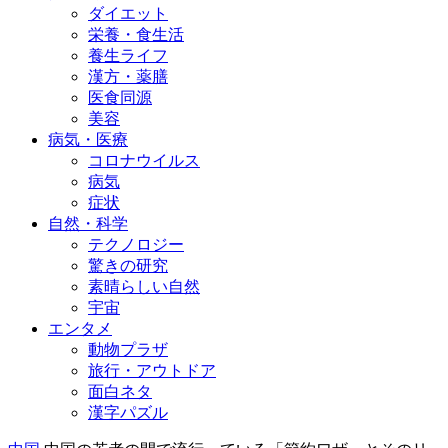
ダイエット
栄養・食生活
養生ライフ
漢方・薬膳
医食同源
美容
病気・医療
コロナウイルス
病気
症状
自然・科学
テクノロジー
驚きの研究
素晴らしい自然
宇宙
エンタメ
動物プラザ
旅行・アウトドア
面白ネタ
漢字パズル