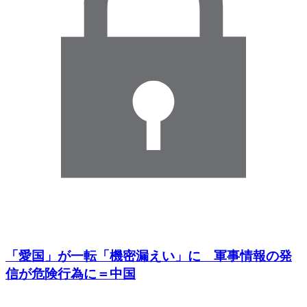
「愛国」が一転「機密漏えい」に 軍事情報の発
信が危険行為に＝中国