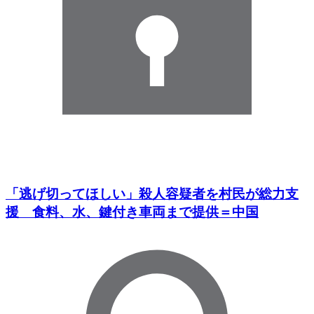
「逃げ切ってほしい」殺人容疑者を村民が総力支
援 食料、水、鍵付き車両まで提供＝中国