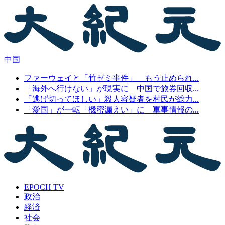
中国
ファーウェイと「竹ゼミ事件」 もう止められ...
「海外へ行けない」が現実に 中国で旅券回収...
「逃げ切ってほしい」殺人容疑者を村民が総力...
「愛国」が一転「機密漏えい」に 軍事情報の...
EPOCH TV
政治
経済
社会