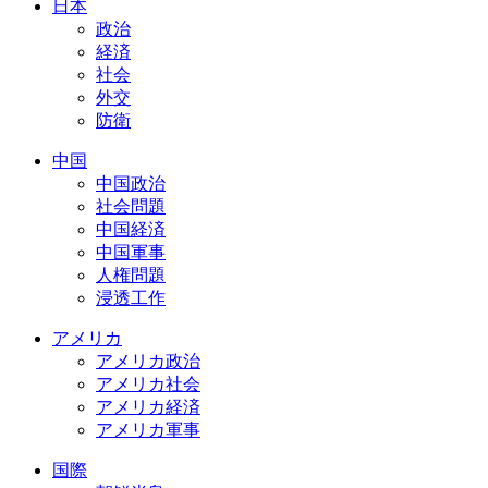
日本
政治
経済
社会
外交
防衛
中国
中国政治
社会問題
中国経済
中国軍事
人権問題
浸透工作
アメリカ
アメリカ政治
アメリカ社会
アメリカ経済
アメリカ軍事
国際