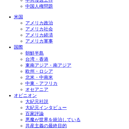
中共浸透工作
中国人権問題
米国
アメリカ政治
アメリカ社会
アメリカ経済
アメリカ軍事
国際
朝鮮半島
台湾・香港
東南アジア・南アジア
欧州・ロシア
北米・中南米
中東・アフリカ
オセアニア
オピニオン
大紀元社説
大紀元インタビュー
百家評論
悪魔が世界を統治している
共産主義の最終目的