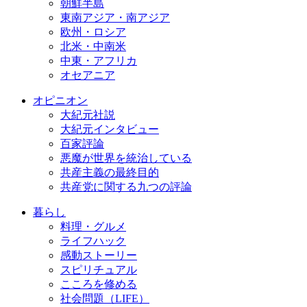
朝鮮半島
東南アジア・南アジア
欧州・ロシア
北米・中南米
中東・アフリカ
オセアニア
オピニオン
大紀元社説
大紀元インタビュー
百家評論
悪魔が世界を統治している
共産主義の最終目的
共産党に関する九つの評論
暮らし
料理・グルメ
ライフハック
感動ストーリー
スピリチュアル
こころを修める
社会問題（LIFE）