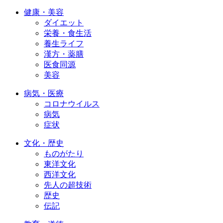
健康・美容
ダイエット
栄養・食生活
養生ライフ
漢方・薬膳
医食同源
美容
病気・医療
コロナウイルス
病気
症状
文化・歴史
ものがたり
東洋文化
西洋文化
先人の超技術
歴史
伝記