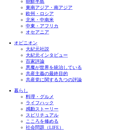
朝鮮半島
東南アジア・南アジア
欧州・ロシア
北米・中南米
中東・アフリカ
オセアニア
オピニオン
大紀元社説
大紀元インタビュー
百家評論
悪魔が世界を統治している
共産主義の最終目的
共産党に関する九つの評論
暮らし
料理・グルメ
ライフハック
感動ストーリー
スピリチュアル
こころを修める
社会問題（LIFE）