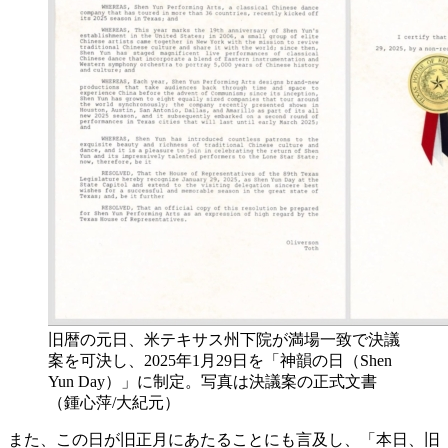
旧暦の元日、米テキサス州下院が満場一致で決議
案を可決し、2025年1月29日を「神韻の日（Shen
Yun Day）」に制定。写真は決議案の正式文書
（鍾心萍/大紀元）
また、この日が旧正月にあたることにも言及し、「本日、旧