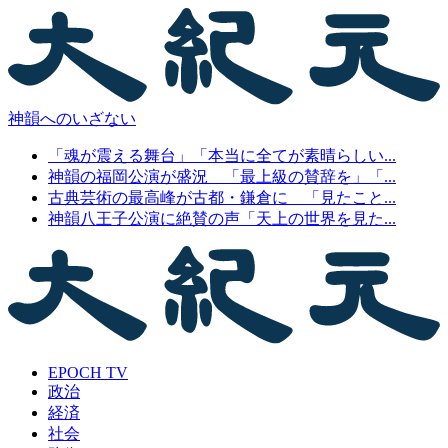
神韻へのいざない
「魂が震える舞台」「本当に全てが素晴らしい...
神韻の福岡公演が盛況 「最上級の賛辞を」「...
古典芸術の最高峰が古都・鎌倉に 「見たこと...
神韻八王子公演に絶賛の声「天上の世界を見た...
EPOCH TV
政治
経済
社会