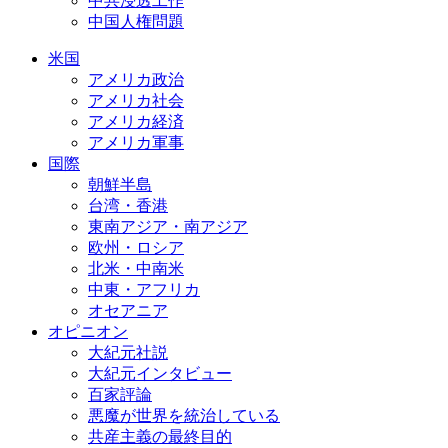
中共浸透工作
中国人権問題
米国
アメリカ政治
アメリカ社会
アメリカ経済
アメリカ軍事
国際
朝鮮半島
台湾・香港
東南アジア・南アジア
欧州・ロシア
北米・中南米
中東・アフリカ
オセアニア
オピニオン
大紀元社説
大紀元インタビュー
百家評論
悪魔が世界を統治している
共産主義の最終目的