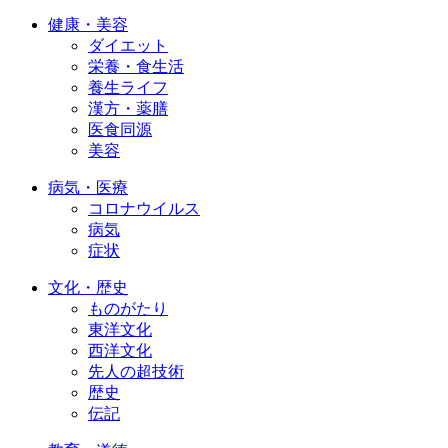
健康・美容
ダイエット
栄養・食生活
養生ライフ
漢方・薬膳
医食同源
美容
病気・医療
コロナウイルス
病気
症状
文化・歴史
ものがたり
東洋文化
西洋文化
先人の超技術
歴史
伝記