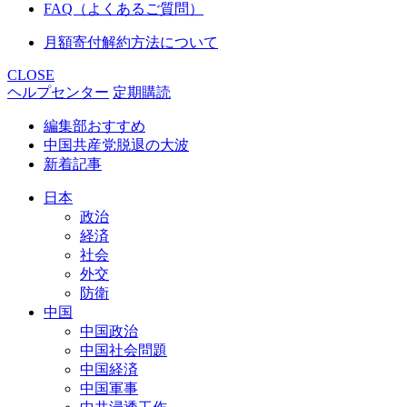
FAQ（よくあるご質問）
月額寄付解約方法について
CLOSE
ヘルプセンター
定期購読
編集部おすすめ
中国共産党脱退の大波
新着記事
日本
政治
経済
社会
外交
防衛
中国
中国政治
中国社会問題
中国経済
中国軍事