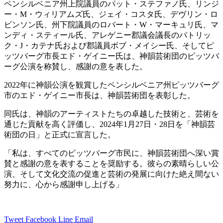
ペンシルベニア州上院議員のパット・ステファノ氏、リンジ
ー・M・ウィリアムズ氏、ジェイ・コスタ氏、デヴリン・ロ
ビンソン氏、州下院議員のロバート・W・マーキュリ氏、マ
ンディ・スティール氏、アレゲニー郡議会議長のパトリッ
ク・J・カテナ氏および郡議員ボブ・メイシー氏、そしてピ
ッツバーグ市長エド・ゲイニー氏は、神韻芸術団のピッツバ
ーグ公演を称賛し、感謝の意を表した。
2022年に神韻公演を観賞したペンシルベニア州ピッツバーグ
市のエド・ゲイニー市長は、神韻芸術団を表彰した。
同氏は、神韻のアーティストたちの卓越した技術と、芸術を
通じた貢献を高く評価し、2024年1月27日・28日を「神韻芸
術団の日」と正式に宣言した。
「私は、すべてのピッツバーグ市民に、神韻芸術団へ深い賞
賛と感謝の意を表することを奨励する。彼らの素晴らしい公
演、そして文化交流の促進と芸術の発展に向けた絶え間ない
努力に、心から感謝申し上げる」
Tweet
Facebook
Line
Email