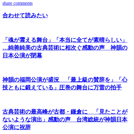
share
comments
合わせて読みたい
「魂が震える舞台」「本当に全てが素晴らしい」
…純善純美の古典芸術に相次ぐ感動の声 神韻の
日本公演が閉幕
神韻の福岡公演が盛況 「最上級の賛辞を」「心
技ともに鍛えている」圧巻の舞台に万雷の拍手
古典芸術の最高峰が古都・鎌倉に 「見たことが
ないような演出」感動の声 台湾総統が神韻日本
公演に祝辞