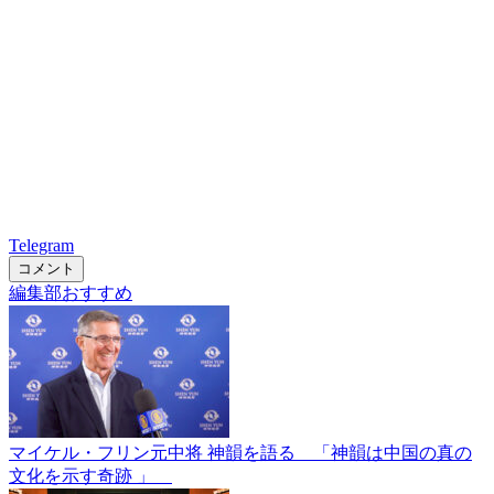
Telegram
コメント
編集部おすすめ
マイケル・フリン元中将 神韻を語る 「神韻は中国の真の
文化を示す奇跡 」