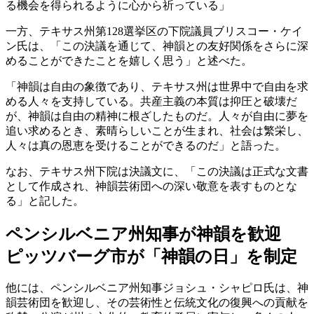
る機会を得られるように心から祈っている」
一方、テキサス州第128選挙区の下院議員ブリスコー・ケイ
ン氏は、「この決議を通じて、神韻との友好関係をさらに深
めることができたことを嬉しく思う」と述べた。
「神韻は自由の象徴であり、テキサス州は世界中で自由を求
める人々を支持している。共産主義の本質は抑圧と破壊だ
が、神韻は自由の精神に根ざしたものだ。人々が自由に夢を
追い求めるとき、素晴らしいことが生まれ、社会は繁栄し、
人々は真の恩恵を受けることができるのだ」と語った。
なお、テキサス州下院は決議文に、「この決議は正式な文書
として作成され、神韻芸術団への深い敬意を表すものとな
る」と記した。
ペンシルベニア州知事が神韻を歓迎
ピッツバーグ市が「神韻の日」を制定
他には、ペンシルベニア州知事ジョシュ・シャピロ氏は、神
韻芸術団を歓迎し、その芸術性と伝統文化の復興への貢献を