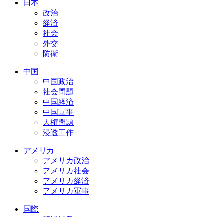
日本
政治
経済
社会
外交
防衛
中国
中国政治
社会問題
中国経済
中国軍事
人権問題
浸透工作
アメリカ
アメリカ政治
アメリカ社会
アメリカ経済
アメリカ軍事
国際