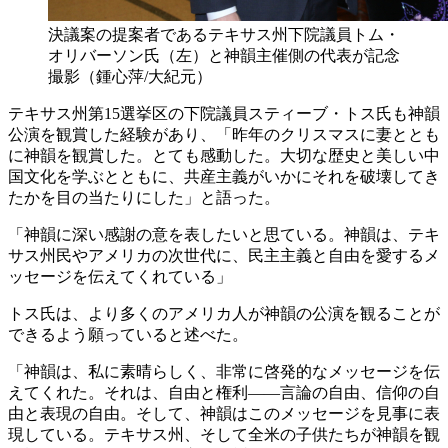
決議案の提案者であるテキサス州下院議員トム・
オリバーソン氏（左）と神韻主催側の代表が記念
撮影（鍾心萍/大紀元）
テキサス州第15選挙区の下院議員スティーブ・トス氏も神韻
公演を観賞した経験があり、「昨年のクリスマスに妻ととも
に神韻を観賞した。とても感動した。大切な歴史と美しい中
国文化を学ぶとともに、共産主義がいかにそれを破壊してき
たかを目の当たりにした」と語った。
「神韻に深い感謝の意を表したいと思ている。神韻は、テキ
サス州民やアメリカの次世代に、民主主義と自由を愛するメ
ッセージを伝えてくれている」
トス氏は、より多くのアメリカ人が神韻の公演を観ることが
できるよう願っていると述べた。
「神韻は、私に素晴らしく、非常に啓発的なメッセージを伝
えてくれた。それは、自由と権利——言論の自由、信仰の自
由と表現の自由。そして、神韻はこのメッセージを見事に表
現している。テキサス州、そして全米の子供たちが神韻を観