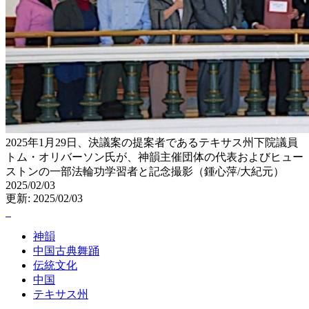
2025年1月29日、決議案の提案者であるテキサス州下院議員
トム・オリバーソン氏が、神韻主催団体の代表およびヒュー
ストンの一部法輪功学習者と記念撮影（鍾心萍/大紀元）
2025/02/03
更新: 2025/02/03
神韻
中国古典舞踊
伝統文化
中国
テキサス州