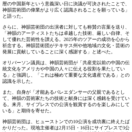
暦の中国新年という意義深い日に決議が可決されたことで、
神韻芸術団の偉業がより広く認識されることを願っている」
と語った。
さらに、神韻芸術団の出演者に対しても称賛の言葉を送り、
「神韻のアーティストたちは卓越した技術、厳しい自律、そ
して優れた芸術性を讃える。2025年のツアーの成功を心から
祈念する。神韻芸術団がテキサス州や他地域の文化・芸術の
発展に貢献していることに深く感謝する」と述べた。
オリバーソン議員は、神韻芸術団が「共産党以前の中国の伝
統文化をアメリカや中国の人々に伝える役割を果たしてい
る」と強調し、「これは極めて重要な文化遺産である」との
認識を示した。
また、自身が「才能あるバレエダンサーの父親であるとし
て、神韻の芸術家たちの技術と献身には深く感銘を受けてい
る。来月、サイプレスでの公演を観賞するのを楽しみにして
いる」と期待を寄せた。
神韻芸術団は、ヒューストンでの10公演を成功裏に終えたば
かりだった。現地主催者は2月15日・16日にサイプレスで3公