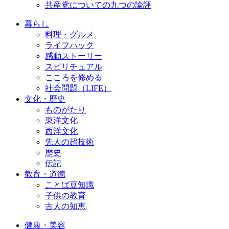
共産党についての九つの論評
暮らし
料理・グルメ
ライフハック
感動ストーリー
スピリチュアル
こころを修める
社会問題（LIFE）
文化・歴史
ものがたり
東洋文化
西洋文化
先人の超技術
歴史
伝記
教育・道徳
ことば豆知識
子供の教育
古人の知恵
健康・美容