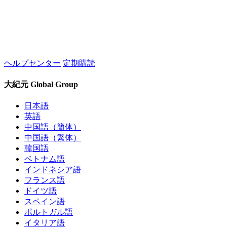
ヘルプセンター
定期購読
大紀元 Global Group
日本語
英語
中国語（簡体）
中国語（繁体）
韓国語
ベトナム語
インドネシア語
フランス語
ドイツ語
スペイン語
ポルトガル語
イタリア語