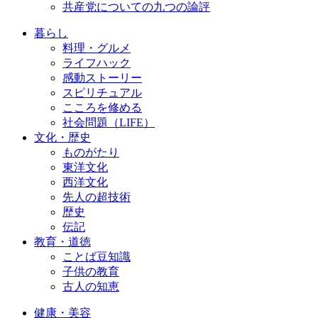
共産党についての九つの論評
暮らし
料理・グルメ
ライフハック
感動ストーリー
スピリチュアル
こころを修める
社会問題（LIFE）
文化・歴史
ものがたり
東洋文化
西洋文化
先人の超技術
歴史
伝記
教育・道徳
ことば豆知識
子供の教育
古人の知恵
健康・美容