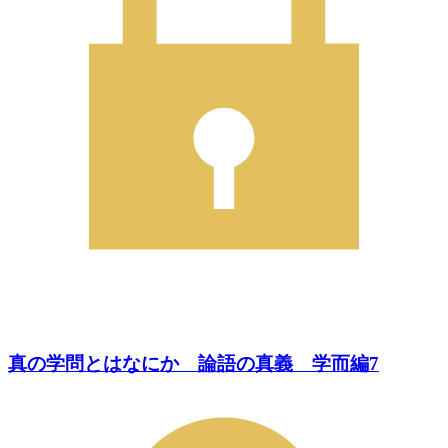
真の学問とはなにか 論語の真義 学而編7