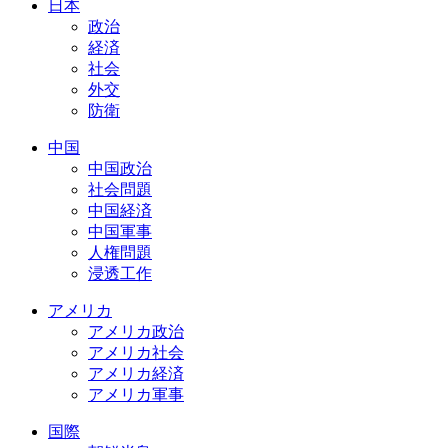
日本
政治
経済
社会
外交
防衛
中国
中国政治
社会問題
中国経済
中国軍事
人権問題
浸透工作
アメリカ
アメリカ政治
アメリカ社会
アメリカ経済
アメリカ軍事
国際