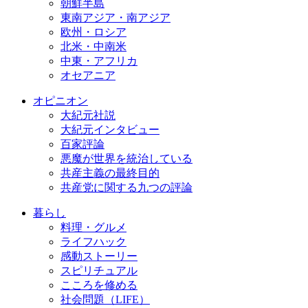
朝鮮半島
東南アジア・南アジア
欧州・ロシア
北米・中南米
中東・アフリカ
オセアニア
オピニオン
大紀元社説
大紀元インタビュー
百家評論
悪魔が世界を統治している
共産主義の最終目的
共産党に関する九つの評論
暮らし
料理・グルメ
ライフハック
感動ストーリー
スピリチュアル
こころを修める
社会問題（LIFE）