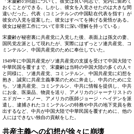
「宋慶齢の問題について。彼女は良い同志で、党内に留めて
おくことができる。しかし、彼女を入党させたのは大きな間
違いだった。代表（コミンテルンの中国駐在代表を指す）が
彼女の入党を提案した。彼女はすべてを捧げる覚悟がある。
彼女は秘密工作について非常に深い理解を持っている」
宋慶齢が秘密裏に共産党に入党した後、表面上は孫文の妻、
国民党左派として現れたが、実際にはずっとソ連共産党、コ
ミンテルン、中国共産党のために奉仕していた。
1949年に中国共産党がソ連共産党の支援を受けて中国大陸で
中華民国を覆すまで、宋慶齢は当時の中国大陸の多くの人々
と同様に、ソ連共産党、コミンテルン、中国共産党に幻想を
抱き、誠実に共産主義事業のために奔走し、中共のために立
ち、ソ連共産党、コミンテルン、中共に情報を提供し、中共
にお金、医薬品、物資を送り、アメリカのジャーナリストの
エドガー・スノー、アメリカの医師ジョージ・ヘイデンを派
遣し、逮捕されたコミンテルンの特務や中共の地下党員を救
出するなど、中共が中国大陸で中華民国を覆すために、他の
人にはできない独自の貢献をした。
共産主義への幻想が徐々に崩壊