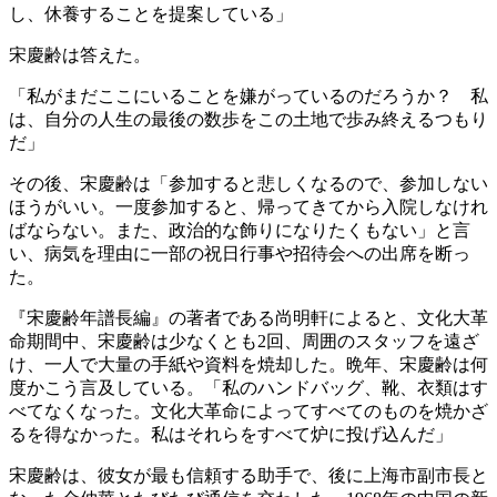
し、休養することを提案している」
宋慶齢は答えた。
「私がまだここにいることを嫌がっているのだろうか？ 私
は、自分の人生の最後の数歩をこの土地で歩み終えるつもり
だ」
その後、宋慶齢は「参加すると悲しくなるので、参加しない
ほうがいい。一度参加すると、帰ってきてから入院しなけれ
ばならない。また、政治的な飾りになりたくもない」と言
い、病気を理由に一部の祝日行事や招待会への出席を断っ
た。
『宋慶齢年譜長編』の著者である尚明軒によると、文化大革
命期間中、宋慶齢は少なくとも2回、周囲のスタッフを遠ざ
け、一人で大量の手紙や資料を焼却した。晩年、宋慶齢は何
度かこう言及している。「私のハンドバッグ、靴、衣類はす
べてなくなった。文化大革命によってすべてのものを焼かざ
るを得なかった。私はそれらをすべて炉に投げ込んだ」
宋慶齢は、彼女が最も信頼する助手で、後に上海市副市長と