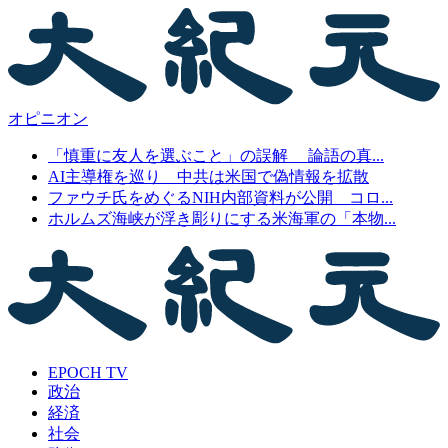
オピニオン
「慎重に友人を選ぶこと」の誤解 論語の真...
AI主導権を巡り 中共は米国で偽情報を拡散
ファウチ氏をめぐるNIH内部資料が公開 コロ...
ホルムズ海峡が浮き彫りにする米海軍の「本物...
EPOCH TV
政治
経済
社会