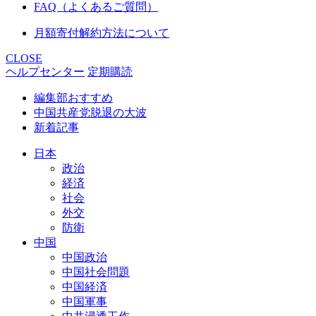
FAQ（よくあるご質問）
月額寄付解約方法について
CLOSE
ヘルプセンター
定期購読
編集部おすすめ
中国共産党脱退の大波
新着記事
日本
政治
経済
社会
外交
防衛
中国
中国政治
中国社会問題
中国経済
中国軍事