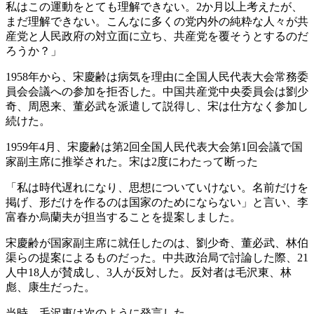
私はこの運動をとても理解できない。2か月以上考えたが、
まだ理解できない。こんなに多くの党内外の純粋な人々が共
産党と人民政府の対立面に立ち、共産党を覆そうとするのだ
ろうか？」
1958年から、宋慶齢は病気を理由に全国人民代表大会常務委
員会会議への参加を拒否した。中国共産党中央委員会は劉少
奇、周恩来、董必武を派遣して説得し、宋は仕方なく参加し
続けた。
1959年4月、宋慶齢は第2回全国人民代表大会第1回会議で国
家副主席に推挙された。宋は2度にわたって断った
「私は時代遅れになり、思想についていけない。名前だけを
掲げ、形だけを作るのは国家のためにならない」と言い、李
富春か烏蘭夫が担当することを提案しました。
宋慶齢が国家副主席に就任したのは、劉少奇、董必武、林伯
渠らの提案によるものだった。中共政治局で討論した際、21
人中18人が賛成し、3人が反対した。反対者は毛沢東、林
彪、康生だった。
当時、毛沢東は次のように発言した。