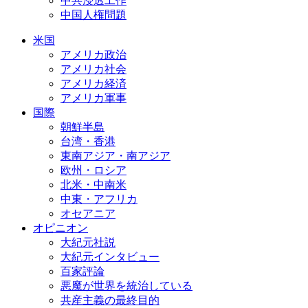
中共浸透工作
中国人権問題
米国
アメリカ政治
アメリカ社会
アメリカ経済
アメリカ軍事
国際
朝鮮半島
台湾・香港
東南アジア・南アジア
欧州・ロシア
北米・中南米
中東・アフリカ
オセアニア
オピニオン
大紀元社説
大紀元インタビュー
百家評論
悪魔が世界を統治している
共産主義の最終目的