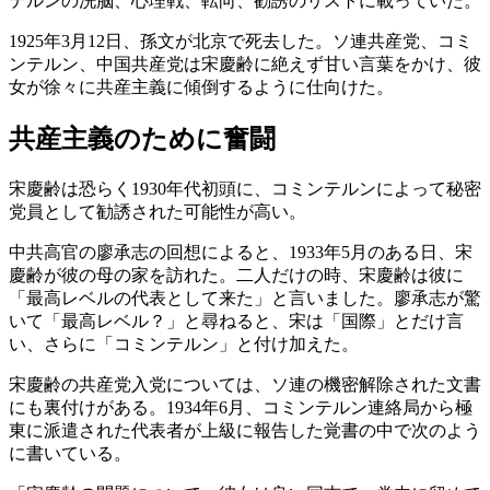
テルンの洗脳、心理戦、転向、勧誘のリストに載っていた。
1925年3月12日、孫文が北京で死去した。ソ連共産党、コミ
ンテルン、中国共産党は宋慶齢に絶えず甘い言葉をかけ、彼
女が徐々に共産主義に傾倒するように仕向けた。
共産主義のために奮闘
宋慶齢は恐らく1930年代初頭に、コミンテルンによって秘密
党員として勧誘された可能性が高い。
中共高官の廖承志の回想によると、1933年5月のある日、宋
慶齢が彼の母の家を訪れた。二人だけの時、宋慶齢は彼に
「最高レベルの代表として来た」と言いました。廖承志が驚
いて「最高レベル？」と尋ねると、宋は「国際」とだけ言
い、さらに「コミンテルン」と付け加えた。
宋慶齢の共産党入党については、ソ連の機密解除された文書
にも裏付けがある。1934年6月、コミンテルン連絡局から極
東に派遣された代表者が上級に報告した覚書の中で次のよう
に書いている。