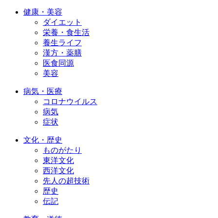
健康・美容
ダイエット
栄養・食生活
養生ライフ
漢方・薬膳
医食同源
美容
病気・医療
コロナウイルス
病気
症状
文化・歴史
ものがたり
東洋文化
西洋文化
先人の超技術
歴史
伝記