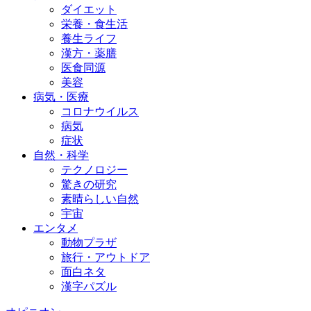
ダイエット
栄養・食生活
養生ライフ
漢方・薬膳
医食同源
美容
病気・医療
コロナウイルス
病気
症状
自然・科学
テクノロジー
驚きの研究
素晴らしい自然
宇宙
エンタメ
動物プラザ
旅行・アウトドア
面白ネタ
漢字パズル