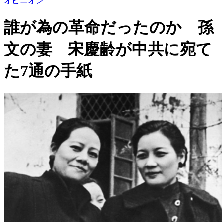
オピニオン
誰が為の革命だったのか 孫
文の妻 宋慶齢が中共に宛て
た7通の手紙