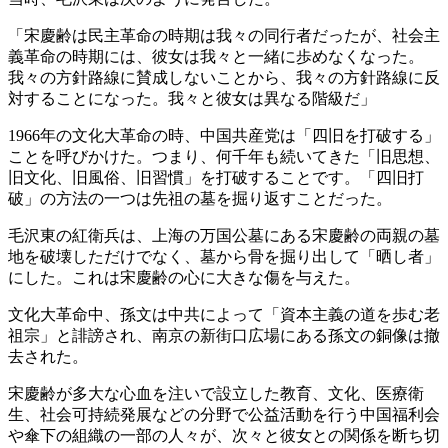
「宋慶齢は民主革命の時期は我々の同行者だったが、社会主
義革命の時期には、彼女は我々と一緒に歩めなくなった。
我々の方針路線に賛成しないことから、我々の方針路線に反
対することになった。我々と彼女は異なる階級だ」
1966年の文化大革命の時、中国共産党は「四旧を打破する」
ことを呼びかけた。つまり、何千年も続いてきた「旧思想、
旧文化、旧風俗、旧習慣」を打破することです。「四旧打
破」の方法の一つは先祖の墓を掘り返すことだった。
毛沢東の紅衛兵は、上海の万国公墓にある宋慶齢の両親の墓
地を破壊しただけでなく、墓から骨を掘り出して「晒し者」
にした。これは宋慶齢の心に大きな傷を与えた。
文化大革命中、孫文は中共によって「資本主義の道を歩む老
祖宗」と誹謗され、南京の新街口広場にある孫文の銅像は撤
去された。
宋慶齢が多大な心血を注いで設立した教育、文化、医療衛
生、社会可持続発展などの分野で公益活動を行う 中国福利会
や傘下の組織の一部の人々が、次々と彼女との関係を断ち切