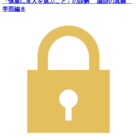
「慎重に友人を選ぶこと」の誤解 論語の真義
学而編８