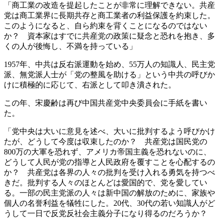
「商工業の改造を提起したことが非常に理解できない。共産
党は商工業界に長期共存と商工業者の利益保護を約束した。
このようになると、自ら約束を背くことになるのではない
か？ 資本家はすでに共産党の政策に疑念と恐れを抱き、多
くの人が後悔し、不満を持っている」
1957年、中共は反右派運動を始め、55万人の知識人、民主党
派、無党派人士が「党の整風を助ける」という中共の呼びか
けに積極的に応じて、右派として叩き潰された。
この年、宋慶齢は再び中国共産党中央委員会に手紙を書い
た。
「党中央は大いに意見を述べ、大いに批判するよう呼びかけ
たが、どうして今度は収束したのか？ 共産党は国民党の
800万の大軍を恐れず、アメリカ帝国主義を恐れないのに、
どうして人民が党の指導と人民政府を覆すことを心配するの
か？ 共産党は各界の人々の批判を受け入れる勇気を持つべ
きだ。批判する人々のほとんどは愛国的で、党を愛してい
る。一部の民主党派の人々は新中国の解放のために、家族や
個人の名誉利益を犠牲にした。20代、30代の若い知識人がど
うして一日で反党反社会主義分子になり得るのだろうか？