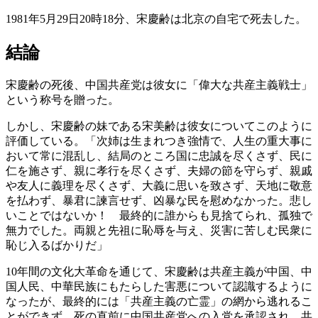
1981年5月29日20時18分、宋慶齢は北京の自宅で死去した。
結論
宋慶齢の死後、中国共産党は彼女に「偉大な共産主義戦士」
という称号を贈った。
しかし、宋慶齢の妹である宋美齢は彼女についてこのように
評価している。「次姉は生まれつき強情で、人生の重大事に
おいて常に混乱し、結局のところ国に忠誠を尽くさず、民に
仁を施さず、親に孝行を尽くさず、夫婦の節を守らず、親戚
や友人に義理を尽くさず、大義に思いを致さず、天地に敬意
を払わず、暴君に諫言せず、凶暴な民を慰めなかった。悲し
いことではないか！ 最終的に誰からも見捨てられ、孤独で
無力でした。両親と先祖に恥辱を与え、災害に苦しむ民衆に
恥じ入るばかりだ」
10年間の文化大革命を通じて、宋慶齢は共産主義が中国、中
国人民、中華民族にもたらした害悪について認識するように
なったが、最終的には「共産主義の亡霊」の網から逃れるこ
とができず、死の直前に中国共産党への入党を承認され、共