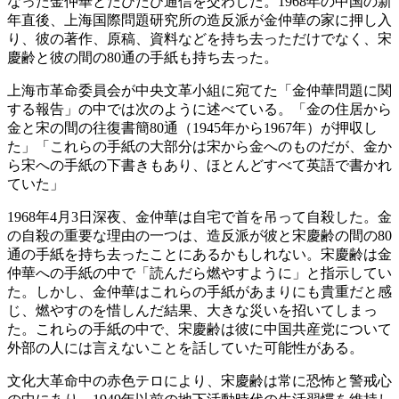
なった金仲華とたびたび通信を交わした。1968年の中国の新
年直後、上海国際問題研究所の造反派が金仲華の家に押し入
り、彼の著作、原稿、資料などを持ち去っただけでなく、宋
慶齢と彼の間の80通の手紙も持ち去った。
上海市革命委員会が中央文革小組に宛てた「金仲華問題に関
する報告」の中では次のように述べている。「金の住居から
金と宋の間の往復書簡80通（1945年から1967年）が押収し
た」「これらの手紙の大部分は宋から金へのものだが、金か
ら宋への手紙の下書きもあり、ほとんどすべて英語で書かれ
ていた」
1968年4月3日深夜、金仲華は自宅で首を吊って自殺した。金
の自殺の重要な理由の一つは、造反派が彼と宋慶齢の間の80
通の手紙を持ち去ったことにあるかもしれない。宋慶齢は金
仲華への手紙の中で「読んだら燃やすように」と指示してい
た。しかし、金仲華はこれらの手紙があまりにも貴重だと感
じ、燃やすのを惜しんだ結果、大きな災いを招いてしまっ
た。これらの手紙の中で、宋慶齢は彼に中国共産党について
外部の人には言えないことを話していた可能性がある。
文化大革命中の赤色テロにより、宋慶齢は常に恐怖と警戒心