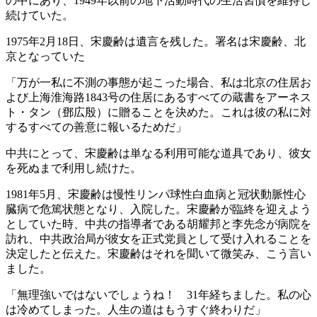
の中にあり、1949年以前の地下活動時代の生活習慣を維持し
続けていた。
1975年2月18日、宋慶齢は遺言を残した。署名は宋慶齢、北
京となっていた
「万が一私に不測の事態が起こった場合、私は北京の住居お
よび上海淮海路1843号の住居にあるすべての蔵書をアーネス
ト・タン（鄧広殷）に贈ることを決めた。これは彼の私に対
するすべての善意に報いるためだ」
中共にとって、宋慶齢は単なる利用可能な道具であり、彼女
を死ぬまで利用し続けた。
1981年5月、宋慶齢は慢性リンパ球性白血病と冠状動脈性心
臓病で危篤状態となり、入院した。宋慶齢が臨終を迎えよう
としていた時、中共の指導者である胡耀邦と李先念が病院を
訪れ、中共政治局が彼女を正式党員として受け入れることを
決定したと伝えた。宋慶齢はそれを聞いて微笑み、こう言い
ました。
「無理強いではないでしょうね！ 31年経ちました。私の心
は冷めてしまった。人生の道はもうすぐ終わりだ」