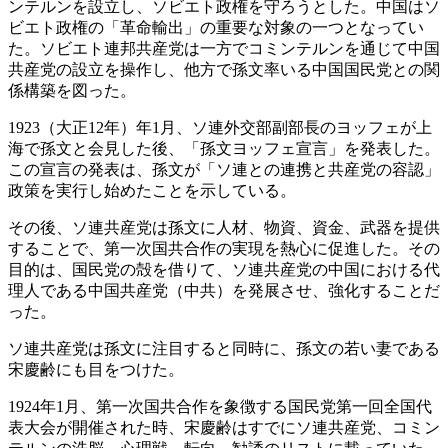
ンテルンを設立し、ソビエト政権を守ろうとした。中国はソ
ビエト政権の「革命輸出」の重要な対象の一つとなってい
た。ソビエト連邦共産党は一方でコミンテルンを通じて中国
共産党の設立を操作し、他方で孫文率いる中国国民党との関
係構築を図った。
1923（大正12年）年1月、ソ連外交部副部長のヨッフェが上
海で孫文と会見した後、「孫文ヨッフェ宣言」を発表した。
この宣言の発表は、孫文が「ソ連との連携と共産党の容認」
政策を実行し始めたことを示している。
その後、ソ連共産党は孫文に人材、物資、資金、武器を提供
することで、第一次国共合作の実現を熱心に促進した。その
目的は、国民党の殻を借りて、ソ連共産党の中国における代
理人である中国共産党（中共）を発展させ、強化することだ
った。
ソ連共産党は孫文に注目すると同時に、孫文の若い妻である
宋慶齢にも目をつけた。
1924年1月、第一次国共合作を象徴する国民党第一回全国代
表大会が開催された時、宋慶齢はすでにソ連共産党、コミン