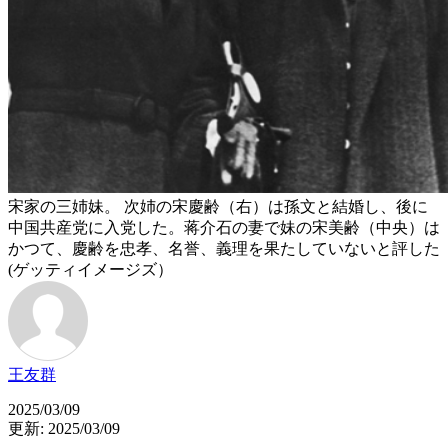
宋家の三姉妹。 次姉の宋慶齢（右）は孫文と結婚し、後に
中国共産党に入党した。蒋介石の妻で妹の宋美齢（中央）は
かつて、慶齢を忠孝、名誉、義理を果たしていないと評した
(ゲッティイメージズ）
王友群
2025/03/09
更新: 2025/03/09