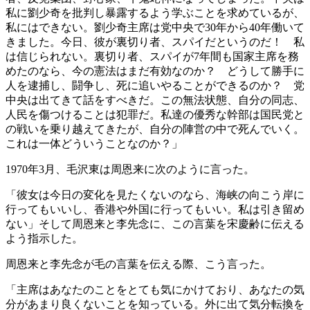
私に劉少奇を批判し暴露するよう学ぶことを求めているが、
私にはできない。劉少奇主席は党中央で30年から40年働いて
きました。今日、彼が裏切り者、スパイだというのだ！ 私
は信じられない。裏切り者、スパイが7年間も国家主席を務
めたのなら、今の憲法はまだ有効なのか？ どうして勝手に
人を逮捕し、闘争し、死に追いやることができるのか？ 党
中央は出てきて話をすべきだ。この無法状態、自分の同志、
人民を傷つけることは犯罪だ。私達の優秀な幹部は国民党と
の戦いを乗り越えてきたが、自分の陣営の中で死んでいく。
これは一体どういうことなのか？」
1970年3月、毛沢東は周恩来に次のように言った。
「彼女は今日の変化を見たくないのなら、海峡の向こう岸に
行ってもいいし、香港や外国に行ってもいい。私は引き留め
ない」そして周恩来と李先念に、この言葉を宋慶齢に伝える
よう指示した。
周恩来と李先念が毛の言葉を伝える際、こう言った。
「主席はあなたのことをとても気にかけており、あなたの気
分があまり良くないことを知っている。外に出て気分転換を