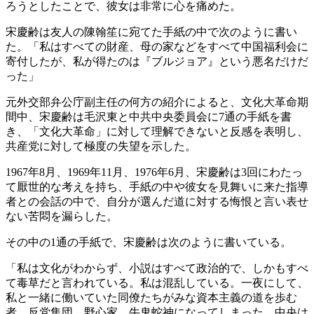
ろうとしたことで、彼女は非常に心を痛めた。
宋慶齢は友人の陳翰笙に宛てた手紙の中で次のように書い
た。「私はすべての財産、母の家などをすべて中国福利会に
寄付したが、私が得たのは『ブルジョア』という悪名だけだ
った」
元外交部弁公庁副主任の何方の紹介によると、文化大革命期
間中、宋慶齢は毛沢東と中共中央委員会に7通の手紙を書
き、「文化大革命」に対して理解できないと反感を表明し、
共産党に対して極度の失望を示した。
1967年8月、1969年11月、1976年6月、宋慶齢は3回にわたっ
て厭世的な考えを持ち、手紙の中や彼女を見舞いに来た指導
者との会話の中で、自分が選んだ道に対する悔恨と言い表せ
ない苦悶を漏らした。
その中の1通の手紙で、宋慶齢は次のように書いている。
「私は文化がわからず、小説はすべて政治的で、しかもすべ
て毒草だと言われている。私は混乱している。一夜にして、
私と一緒に働いていた同僚たちがみな資本主義の道を歩む
者、反党集団、野心家、牛鬼蛇神になってしまった。中央は