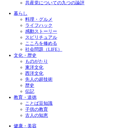
共産党についての九つの論評
暮らし
料理・グルメ
ライフハック
感動ストーリー
スピリチュアル
こころを修める
社会問題（LIFE）
文化・歴史
ものがたり
東洋文化
西洋文化
先人の超技術
歴史
伝記
教育・道徳
ことば豆知識
子供の教育
古人の知恵
健康・美容