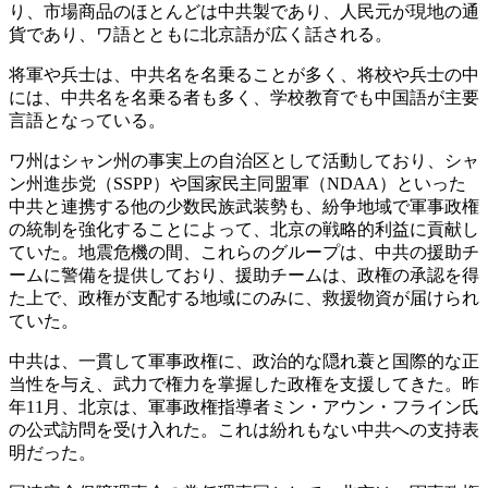
り、市場商品のほとんどは中共製であり、人民元が現地の通
貨であり、ワ語とともに北京語が広く話される。
将軍や兵士は、中共名を名乗ることが多く、将校や兵士の中
には、中共名を名乗る者も多く、学校教育でも中国語が主要
言語となっている。
ワ州はシャン州の事実上の自治区として活動しており、シャ
ン州進歩党（SSPP）や国家民主同盟軍（NDAA）といった
中共と連携する他の少数民族武装勢も、紛争地域で軍事政権
の統制を強化することによって、北京の戦略的利益に貢献し
ていた。地震危機の間、これらのグループは、中共の援助チ
ームに警備を提供しており、援助チームは、政権の承認を得
た上で、政権が支配する地域にのみに、救援物資が届けられ
ていた。
中共は、一貫して軍事政権に、政治的な隠れ蓑と国際的な正
当性を与え、武力で権力を掌握した政権を支援してきた。昨
年11月、北京は、軍事政権指導者ミン・アウン・フライン氏
の公式訪問を受け入れた。これは紛れもない中共への支持表
明だった。