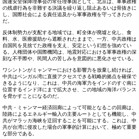
国連安全保障理事会の常任理事国として、北京は、軍事政権
の残虐行為を非難する決議を繰り返し阻止あるいは骨抜きに
し、国際社会による責任追及から軍事政権を守ってきたの
だ。
反体制勢力が支配する地域では、町全体が廃墟と化し、食
料、水、医療援助から遮断されたままで、一方、中共政権は
自国民を見捨てた政権を支え、安定という幻想を強めてい
る。人権団体や国際機関は、地震対応における軍事政権の深
刻な不手際や、民間人の苦しみを意図的に悪化させている。
ワシントンがミャンマーにおける影響力を放棄し続ければ、
中共はベンガル湾に直接アクセスできる戦略的拠点を確保で
きるようになり、これは、中共の海軍力をインドのすぐ南に
位置するインド洋にまで拡大させ、この地域の海洋バランス
を脅かすことになるのだ。
中共・ミャンマー経済回廊によって可能となるこの回廊は、
陸路によるエネルギー輸入の主要ルートとしても機能し、中
共がマラッカ海峡を迂回することを可能にする。これは、中
共が台湾に侵攻した場合の軍事的計算において、極めて重要
な部分である。