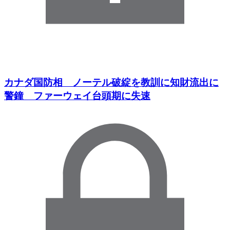
カナダ国防相 ノーテル破綻を教訓に知財流出に
警鐘 ファーウェイ台頭期に失速