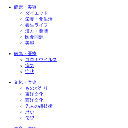
健康・美容
ダイエット
栄養・食生活
養生ライフ
漢方・薬膳
医食同源
美容
病気・医療
コロナウイルス
病気
症状
文化・歴史
ものがたり
東洋文化
西洋文化
先人の超技術
歴史
伝記