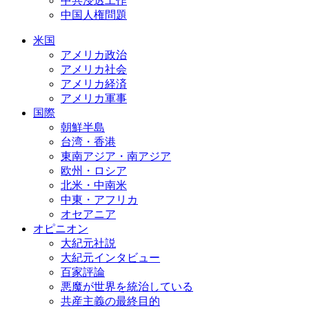
中共浸透工作
中国人権問題
米国
アメリカ政治
アメリカ社会
アメリカ経済
アメリカ軍事
国際
朝鮮半島
台湾・香港
東南アジア・南アジア
欧州・ロシア
北米・中南米
中東・アフリカ
オセアニア
オピニオン
大紀元社説
大紀元インタビュー
百家評論
悪魔が世界を統治している
共産主義の最終目的