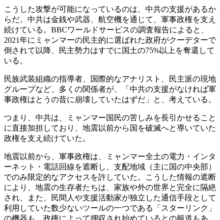
こうした攻撃が可能になっているのは、中共の支援があるか
らだ。中共は金銭や武器、航空機を通じて、軍事政権を支え
続けている。BBCワールドサービスの調査報告によると、
2021年にミャンマーの民主的に選ばれた政府がクーデターで
倒されて以降、民主勢力はすでに国土の75%以上を奪還して
いる。
民族武装組織の指導者、国際的なアナリスト、民主派の現地
グループなど、多くの関係者が、「中共の支援がなければ軍
事政権はとうの昔に崩壊していたはずだ」と、考えている。
つまり、中共は、ミャンマー国民の苦しみを長引かせること
に直接加担しており、地震以前から国を破滅へと導いていた
政権を支え続けていた。
地震以前から、軍事政権は、ミャンマー全土の電力・インタ
ーネット・電話回線を遮断し、支配地域（主に国の中央部）
でのみ限定的なアクセスを許していた。こうした情報の遮断
により、地震の生存者たちは、家族や外の世界と完全に隔絶
され、また、民間人や支援活動家が独立した通信手段として
利用していた数少ないツールの一つである「スターリンク」
の機器も、政権によって押収され始めているとの報道もあ