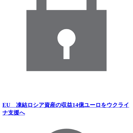
EU 凍結ロシア資産の収益14億ユーロをウクライ
ナ支援へ