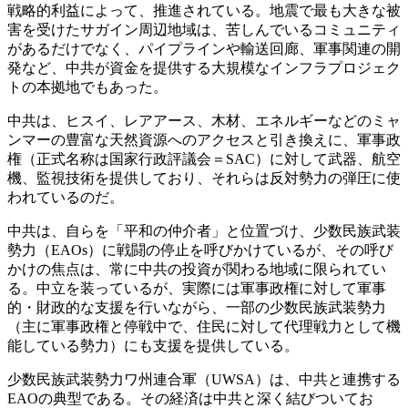
戦略的利益によって、推進されている。地震で最も大きな被
害を受けたサガイン周辺地域は、苦しんでいるコミュニティ
があるだけでなく、パイプラインや輸送回廊、軍事関連の開
発など、中共が資金を提供する大規模なインフラプロジェク
トの本拠地でもあった。
中共は、ヒスイ、レアアース、木材、エネルギーなどのミャ
ンマーの豊富な天然資源へのアクセスと引き換えに、軍事政
権（正式名称は国家行政評議会＝SAC）に対して武器、航空
機、監視技術を提供しており、それらは反対勢力の弾圧に使
われているのだ。
中共は、自らを「平和の仲介者」と位置づけ、少数民族武装
勢力（EAOs）に戦闘の停止を呼びかけているが、その呼び
かけの焦点は、常に中共の投資が関わる地域に限られてい
る。中立を装っているが、実際には軍事政権に対して軍事
的・財政的な支援を行いながら、一部の少数民族武装勢力
（主に軍事政権と停戦中で、住民に対して代理戦力として機
能している勢力）にも支援を提供している。
少数民族武装勢力ワ州連合軍（UWSA）は、中共と連携する
EAOの典型である。その経済は中共と深く結びついてお