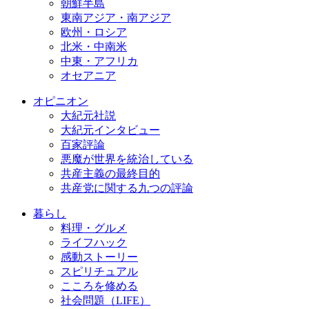
朝鮮半島
東南アジア・南アジア
欧州・ロシア
北米・中南米
中東・アフリカ
オセアニア
オピニオン
大紀元社説
大紀元インタビュー
百家評論
悪魔が世界を統治している
共産主義の最終目的
共産党に関する九つの評論
暮らし
料理・グルメ
ライフハック
感動ストーリー
スピリチュアル
こころを修める
社会問題（LIFE）