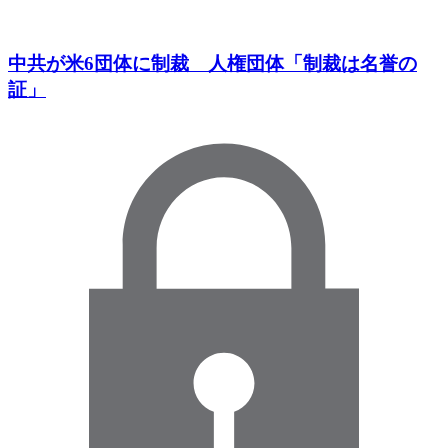
中共が米6団体に制裁 人権団体「制裁は名誉の
証」