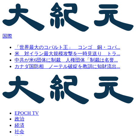
国際
「世界最大のコバルト王」 コンゴ 銅・コバ...
米 対イラン最大規模攻撃を一時見送り トラ...
中共が米6団体に制裁 人権団体「制裁は名誉...
カナダ国防相 ノーテル破綻を教訓に知財流出...
EPOCH TV
政治
経済
社会