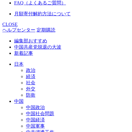
FAQ（よくあるご質問）
月額寄付解約方法について
CLOSE
ヘルプセンター
定期購読
編集部おすすめ
中国共産党脱退の大波
新着記事
日本
政治
経済
社会
外交
防衛
中国
中国政治
中国社会問題
中国経済
中国軍事