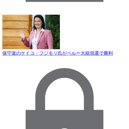
保守派のケイコ・フジモリ氏がペルー大統領選で勝利