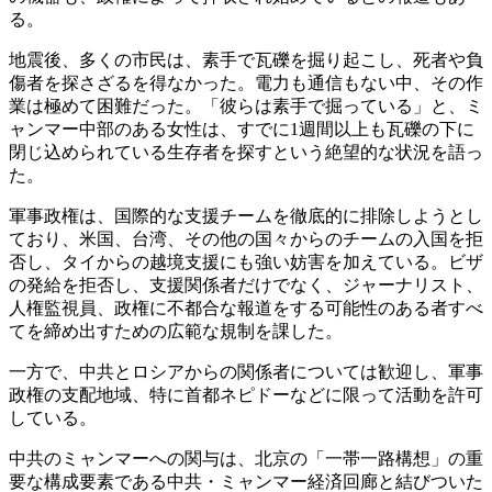
る。
地震後、多くの市民は、素手で瓦礫を掘り起こし、死者や負
傷者を探さざるを得なかった。電力も通信もない中、その作
業は極めて困難だった。「彼らは素手で掘っている」と、ミ
ャンマー中部のある女性は、すでに1週間以上も瓦礫の下に
閉じ込められている生存者を探すという絶望的な状況を語っ
た。
軍事政権は、国際的な支援チームを徹底的に排除しようとし
ており、米国、台湾、その他の国々からのチームの入国を拒
否し、タイからの越境支援にも強い妨害を加えている。ビザ
の発給を拒否し、支援関係者だけでなく、ジャーナリスト、
人権監視員、政権に不都合な報道をする可能性のある者すべ
てを締め出すための広範な規制を課した。
一方で、中共とロシアからの関係者については歓迎し、軍事
政権の支配地域、特に首都ネピドーなどに限って活動を許可
している。
中共のミャンマーへの関与は、北京の「一帯一路構想」の重
要な構成要素である中共・ミャンマー経済回廊と結びついた