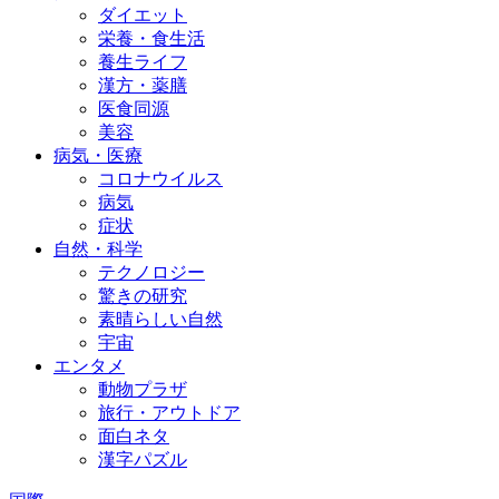
ダイエット
栄養・食生活
養生ライフ
漢方・薬膳
医食同源
美容
病気・医療
コロナウイルス
病気
症状
自然・科学
テクノロジー
驚きの研究
素晴らしい自然
宇宙
エンタメ
動物プラザ
旅行・アウトドア
面白ネタ
漢字パズル