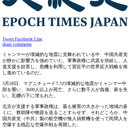
Tweet
Facebook
Line
share
comments
ミャンマーが壊滅的な地震に見舞われている中、中国共産党
が静かに影響力を強めていた。軍事政権に武器を供給し、人
道支援を妨害し、危機を利用して習近平の世界拡大戦略を推
し進めているのだ。
3月28日、マグニチュード7.7の壊滅的な地震がミャンマー中
部を襲い、3600人以上が死亡、さらに数千人が負傷、家を失
い、瓦礫の下に埋もれた。
北京が支援する軍事政権は、最も被害の大きかった地域の多
くに、救助隊や物資を送ることすらせず、それどころか、中
国共産党（中共）製の航空機や無人偵察機を使って民間人を
空爆する残忍な空爆作戦を再開した。