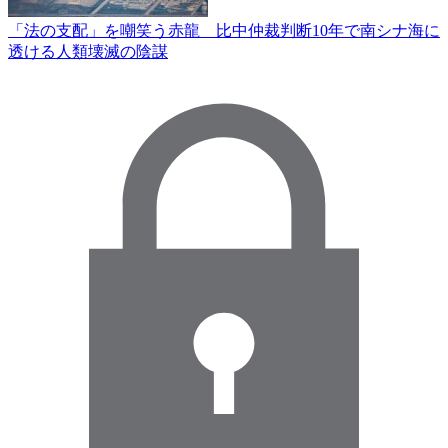
「法の支配」を嘲笑う赤龍 比中仲裁判断10年で南シナ海に
透ける人類壊滅の陰謀