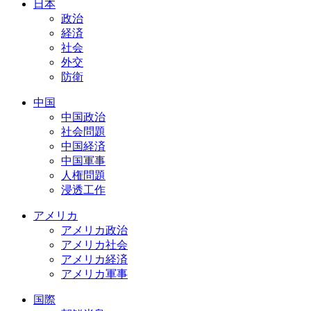
日本
政治
経済
社会
外交
防衛
中国
中国政治
社会問題
中国経済
中国軍事
人権問題
浸透工作
アメリカ
アメリカ政治
アメリカ社会
アメリカ経済
アメリカ軍事
国際