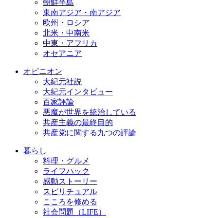
朝鮮半島
東南アジア・南アジア
欧州・ロシア
北米・中南米
中東・アフリカ
オセアニア
オピニオン
大紀元社説
大紀元インタビュー
百家評論
悪魔が世界を統治している
共産主義の最終目的
共産党に関する九つの評論
暮らし
料理・グルメ
ライフハック
感動ストーリー
スピリチュアル
こころを修める
社会問題（LIFE）