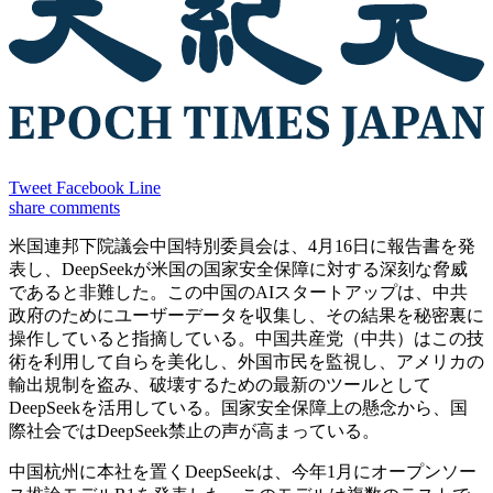
Tweet
Facebook
Line
share
comments
米国連邦下院議会中国特別委員会は、4月16日に報告書を発
表し、DeepSeekが米国の国家安全保障に対する深刻な脅威
であると非難した。この中国のAIスタートアップは、中共
政府のためにユーザーデータを収集し、その結果を秘密裏に
操作していると指摘している。中国共産党（中共）はこの技
術を利用して自らを美化し、外国市民を監視し、アメリカの
輸出規制を盗み、破壊するための最新のツールとして
DeepSeekを活用している。国家安全保障上の懸念から、国
際社会ではDeepSeek禁止の声が高まっている。
中国杭州に本社を置くDeepSeekは、今年1月にオープンソー