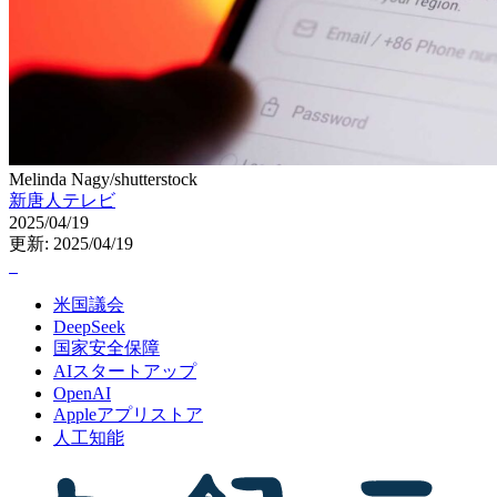
Melinda Nagy/shutterstock
新唐人テレビ
2025/04/19
更新: 2025/04/19
米国議会
DeepSeek
国家安全保障
AIスタートアップ
OpenAI
Appleアプリストア
人工知能