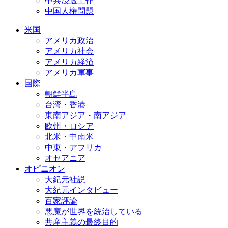
中共浸透工作
中国人権問題
米国
アメリカ政治
アメリカ社会
アメリカ経済
アメリカ軍事
国際
朝鮮半島
台湾・香港
東南アジア・南アジア
欧州・ロシア
北米・中南米
中東・アフリカ
オセアニア
オピニオン
大紀元社説
大紀元インタビュー
百家評論
悪魔が世界を統治している
共産主義の最終目的