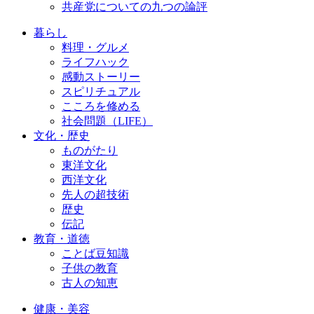
共産党についての九つの論評
暮らし
料理・グルメ
ライフハック
感動ストーリー
スピリチュアル
こころを修める
社会問題（LIFE）
文化・歴史
ものがたり
東洋文化
西洋文化
先人の超技術
歴史
伝記
教育・道徳
ことば豆知識
子供の教育
古人の知恵
健康・美容