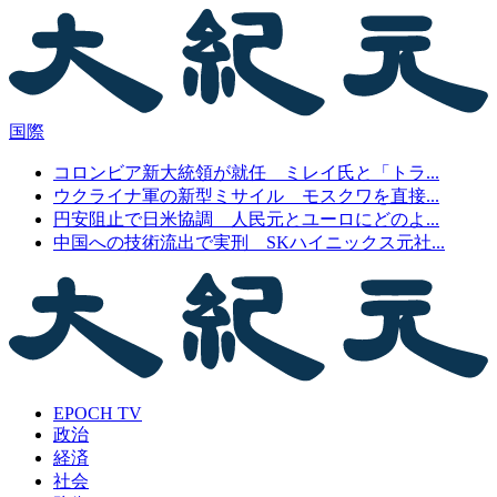
国際
コロンビア新大統領が就任 ミレイ氏と「トラ...
ウクライナ軍の新型ミサイル モスクワを直接...
円安阻止で日米協調 人民元とユーロにどのよ...
中国への技術流出で実刑 SKハイニックス元社...
EPOCH TV
政治
経済
社会