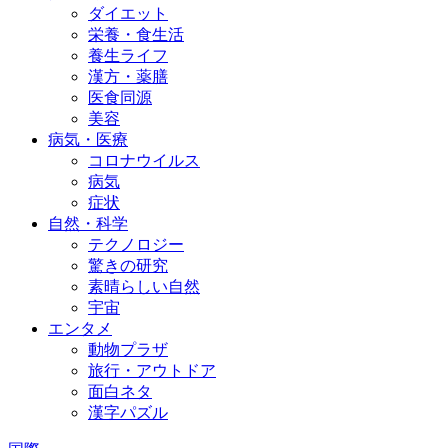
ダイエット
栄養・食生活
養生ライフ
漢方・薬膳
医食同源
美容
病気・医療
コロナウイルス
病気
症状
自然・科学
テクノロジー
驚きの研究
素晴らしい自然
宇宙
エンタメ
動物プラザ
旅行・アウトドア
面白ネタ
漢字パズル