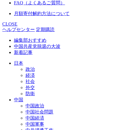
FAQ（よくあるご質問）
月額寄付解約方法について
CLOSE
ヘルプセンター
定期購読
編集部おすすめ
中国共産党脱退の大波
新着記事
日本
政治
経済
社会
外交
防衛
中国
中国政治
中国社会問題
中国経済
中国軍事