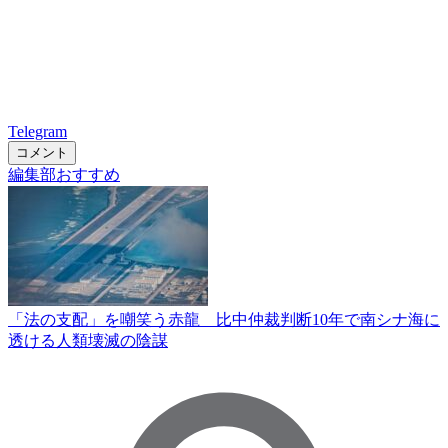
Telegram
コメント
編集部おすすめ
「法の支配」を嘲笑う赤龍 比中仲裁判断10年で南シナ海に
透ける人類壊滅の陰謀