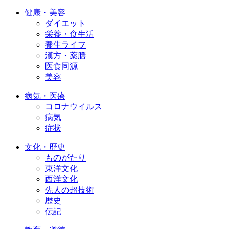
健康・美容
ダイエット
栄養・食生活
養生ライフ
漢方・薬膳
医食同源
美容
病気・医療
コロナウイルス
病気
症状
文化・歴史
ものがたり
東洋文化
西洋文化
先人の超技術
歴史
伝記