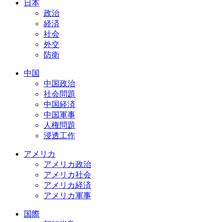
日本
政治
経済
社会
外交
防衛
中国
中国政治
社会問題
中国経済
中国軍事
人権問題
浸透工作
アメリカ
アメリカ政治
アメリカ社会
アメリカ経済
アメリカ軍事
国際