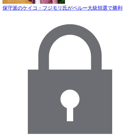
保守派のケイコ・フジモリ氏がペルー大統領選で勝利