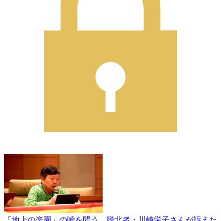
「地上の楽園」の嘘を問う 脱北者・川崎栄子さんが訴えた