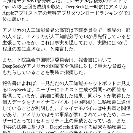
ス推論モデルR1を発表した。このモデルは複数のテストで
OpenAIを上回る成績を収め、DeepSeekは一時的にアメリカ
Appleアプリストアの無料アプリダウンロードランキングで1
位に輝いた。
アメリカの人工知能業界の高官は下院委員会で「業界の一部
の人々は、アメリカが人工知能分野で18か月先行していると
主張しているが、これは事実を隠しており、実際には3か月
程度の差に過ぎない」と発言した。
また、下院議会中国特別委員会は、報告書において
DeepSeekがアメリカの国家安全保障に対して重大な脅威を
もたらしていることを明確に指摘した。
報告書によれば、一見ただの人工知能チャットボットに見え
るDeepSeekは、ユーザーにテキスト生成や質問への回答を
提供しているが、詳細に調査した結果、同ボットが取得した
個人データをチャイナモバイル（中国移動）に秘密裏に送信
していることが判明した。チャイナモバイルは中共軍と関係
があり、アメリカではその事業が禁止されているため、ユー
ザーにとってはセキュリティ上の脅威となっている。また、
中共の法律に基づき、DeepSeekは表示する結果を秘密裏に