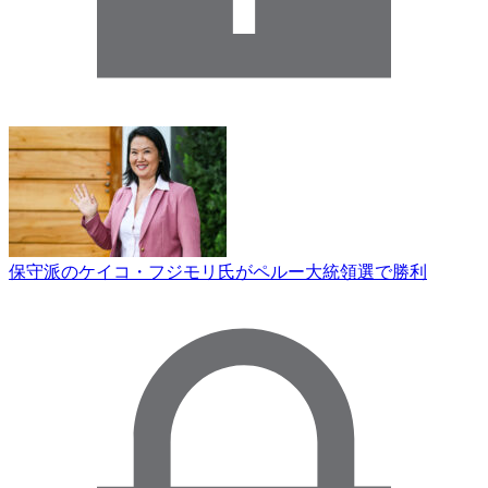
保守派のケイコ・フジモリ氏がペルー大統領選で勝利