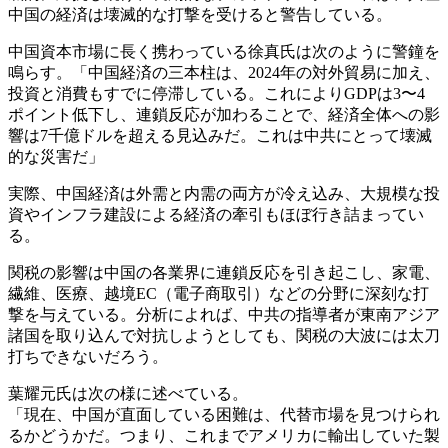
中国の経済は壊滅的な打撃を受けると警告している。
中国資本市場に長く携わっている徐真氏は次のように警鐘を
鳴らす。「中国経済の三本柱は、2024年の対外貿易に加え、
投資と消費もすでに停滞している。これによりGDPは3〜4
ポイント低下し、連鎖反応が加わることで、経済全体への影
響は7千億ドルを超える見込みだ。これは中共にとって壊滅
的な災害だ」
実際、中国経済は外需と内需の両方が冷え込み、大規模な投
資やインフラ建設による経済の牽引もほぼ行き詰まってい
る。
関税の影響は中国の各業界に連鎖反応を引き起こし、家電、
繊維、医療、越境EC（電子商取引）などの分野に深刻な打
撃を与えている。分析によれば、中共の指導者が東南アジア
諸国を取り込んで対抗しようとしても、関税の大波には太刀
打ちできないだろう。
葉耀元氏は次の様に述べている。
「現在、中国が直面している困難は、代替市場を見つけられ
るかどうかだ。つまり、これまでアメリカに輸出していた製