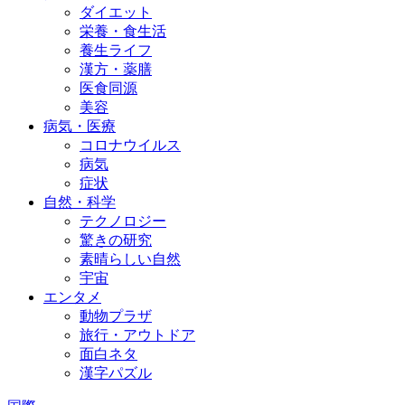
ダイエット
栄養・食生活
養生ライフ
漢方・薬膳
医食同源
美容
病気・医療
コロナウイルス
病気
症状
自然・科学
テクノロジー
驚きの研究
素晴らしい自然
宇宙
エンタメ
動物プラザ
旅行・アウトドア
面白ネタ
漢字パズル