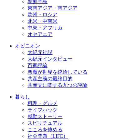
朝鮮半島
東南アジア・南アジア
欧州・ロシア
北米・中南米
中東・アフリカ
オセアニア
オピニオン
大紀元社説
大紀元インタビュー
百家評論
悪魔が世界を統治している
共産主義の最終目的
共産党に関する九つの評論
暮らし
料理・グルメ
ライフハック
感動ストーリー
スピリチュアル
こころを修める
社会問題（LIFE）