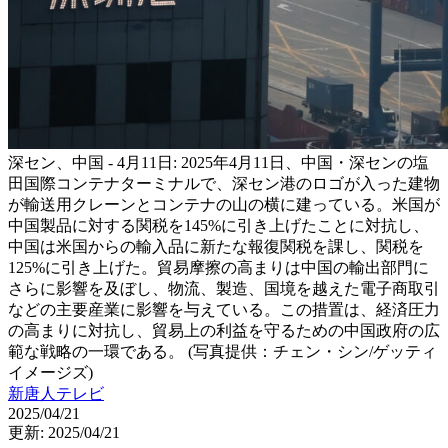
深セン、中国 - 4月11日: 2025年4月11日、中国・深センの塩
田国際コンテナターミナルで、深セン港のロゴが入った建物
が輸送用クレーンとコンテナの山の横に建っている。米国が
中国製品に対する関税を145%に引き上げたことに対抗し、
中国は米国からの輸入品に新たな報復関税を課し、関税を
125%に引き上げた。貿易摩擦の高まりは中国の輸出部門に
さらに影響を及ぼし、物流、製造、国境を越えた電子商取引
などの主要産業に影響を与えている。この措置は、経済圧力
の高まりに対抗し、貿易上の利益を守るための中国政府の広
範な戦略の一環である。 (写真提供：チェン・シン/ゲッティ
イメージズ)
新唐人テレビ
2025/04/21
更新: 2025/04/21