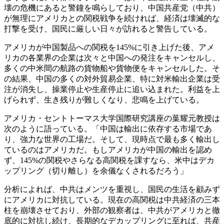
壊の危機にあると警鐘を鳴らしており、中国共産党（中共）
が無理にアメリカとの関税戦争を続ければ、経済は壊滅的な
打撃を受け、国民に厳しい日々が訪れると警告している。
アメリカが中国製品への関税を145%に引き上げた後、アメ
リカの各業界の企業は次々と中国への発注をキャンセルし、
多くの中米間の航路の貨物船や貨物便をキャンセルした。そ
の結果、中国の多くの対外貿易企業、特に対米輸出企業は受
注が消失し、操業停止や生産停止に追い込まれた。利益を上
げられず、生き残りが難しくなり、悲鳴を上げている。
アメリカ・セントトーマス大学国際研究講座の葉耀元教授は
次のように語っている。「中国は輸出に依存する市場であ
り、強力な世界の工場だ。そして、現時点で最も多く輸出し
ているのはアメリカだ。もしアメリカが中国の輸出を認め
ず、145%の関税やさらなる高関税を課すなら、米中はデカ
ップリング（切り離し）を余儀なくされるだろう」
分析によれば、中共はメンツを重視し、国民の生活を顧みず
にアメリカに対抗している。現在の高関税は中共経済の三本
柱を崩壊させており、外部の観察者は、中共がアメリカと徹
底的に対抗し続け、長期的なデカップリングに至れば、共産