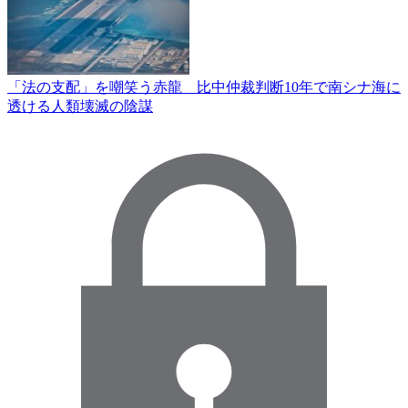
「法の支配」を嘲笑う赤龍 比中仲裁判断10年で南シナ海に
透ける人類壊滅の陰謀