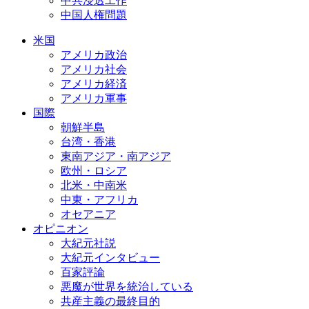
中共浸透工作
中国人権問題
米国
アメリカ政治
アメリカ社会
アメリカ経済
アメリカ軍事
国際
朝鮮半島
台湾・香港
東南アジア・南アジア
欧州・ロシア
北米・中南米
中東・アフリカ
オセアニア
オピニオン
大紀元社説
大紀元インタビュー
百家評論
悪魔が世界を統治している
共産主義の最終目的