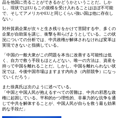
品を他国に売ることができるかどうかということだ。しか
し、現状ではEUもこの規模を受け入れることはほぼ不可能
で、そしてアメリカやEUと同じくらい強い国は他に存在し
ない」
対外貿易企業が次々と生き残りをかけて苦闘する中、多くの
企業が自助策を講じ、衝撃を和らげようとしている。この状
況についての分析では、中共政権が解体されなければ変革は
実現できないと指摘している。
「中国の一般大衆がこの問題を本当に改善する可能性は低
く、自力で救う手段もほとんどない。唯一の方法は、資産を
持って中国を離れることだ。しかし、中国を離れられない状
況では、今後中国市場はますます内向き（内部競争）になっ
ていくだろう」
また徐真氏は次のように述べている。
「中国と中国人民が抱えるすべての苦難は、中共の邪悪な政
権に起因している。平和的かつ理性的、非暴力的な抗争を通
じて中共を解体することが、中国人民が自らを救う最も効果
的な手段だ」