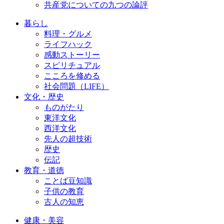
共産党についての九つの論評
暮らし
料理・グルメ
ライフハック
感動ストーリー
スピリチュアル
こころを修める
社会問題（LIFE）
文化・歴史
ものがたり
東洋文化
西洋文化
先人の超技術
歴史
伝記
教育・道徳
ことば豆知識
子供の教育
古人の知恵
健康・美容