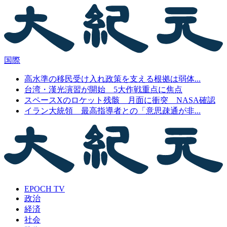
国際
高水準の移民受け入れ政策を支える根拠は弱体...
台湾・漢光演習が開始 5大作戦重点に焦点
スペースXのロケット残骸 月面に衝突 NASA確認
イラン大統領 最高指導者との「意思疎通が非...
EPOCH TV
政治
経済
社会