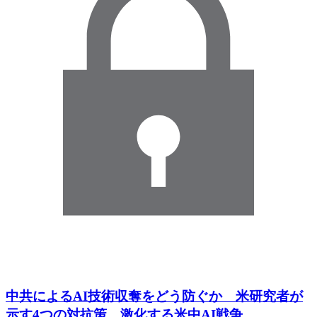
中共によるAI技術収奪をどう防ぐか 米研究者が
示す4つの対抗策 激化する米中AI戦争