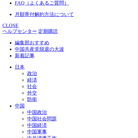
FAQ（よくあるご質問）
月額寄付解約方法について
CLOSE
ヘルプセンター
定期購読
編集部おすすめ
中国共産党脱退の大波
新着記事
日本
政治
経済
社会
外交
防衛
中国
中国政治
中国社会問題
中国経済
中国軍事