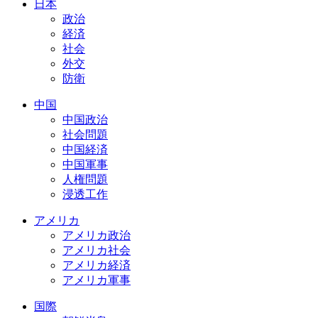
日本
政治
経済
社会
外交
防衛
中国
中国政治
社会問題
中国経済
中国軍事
人権問題
浸透工作
アメリカ
アメリカ政治
アメリカ社会
アメリカ経済
アメリカ軍事
国際