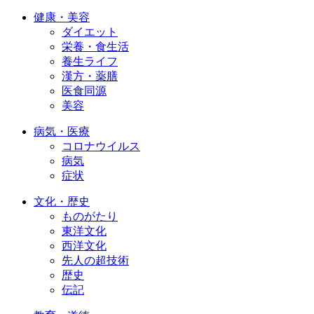
健康・美容
ダイエット
栄養・食生活
養生ライフ
漢方・薬膳
医食同源
美容
病気・医療
コロナウイルス
病気
症状
文化・歴史
ものがたり
東洋文化
西洋文化
先人の超技術
歴史
伝記