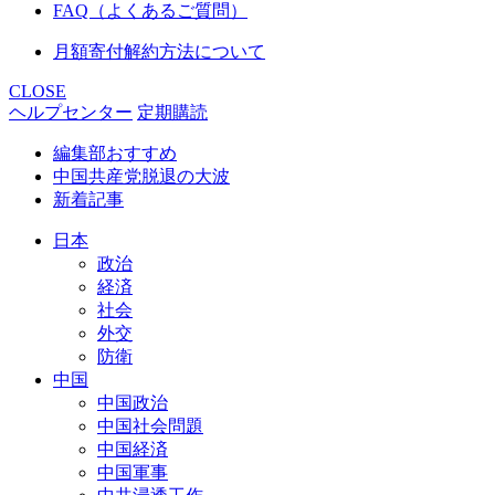
FAQ（よくあるご質問）
月額寄付解約方法について
CLOSE
ヘルプセンター
定期購読
編集部おすすめ
中国共産党脱退の大波
新着記事
日本
政治
経済
社会
外交
防衛
中国
中国政治
中国社会問題
中国経済
中国軍事