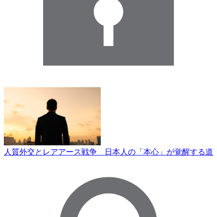
人質外交とレアアース戦争 日本人の「本心」が覚醒する道