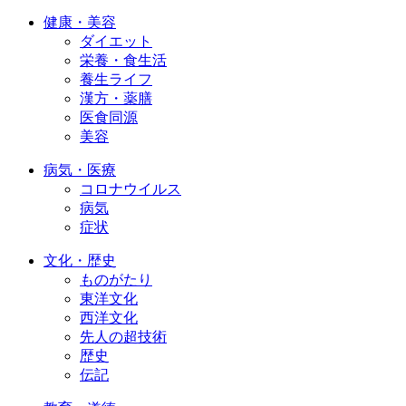
健康・美容
ダイエット
栄養・食生活
養生ライフ
漢方・薬膳
医食同源
美容
病気・医療
コロナウイルス
病気
症状
文化・歴史
ものがたり
東洋文化
西洋文化
先人の超技術
歴史
伝記