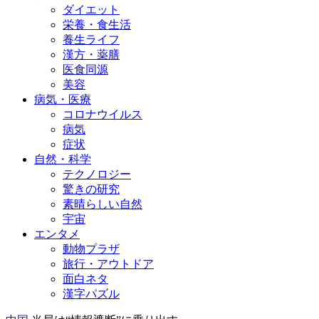
ダイエット
栄養・食生活
養生ライフ
漢方・薬膳
医食同源
美容
病気・医療
コロナウイルス
病気
症状
自然・科学
テクノロジー
驚きの研究
素晴らしい自然
宇宙
エンタメ
動物プラザ
旅行・アウトドア
面白ネタ
漢字パズル