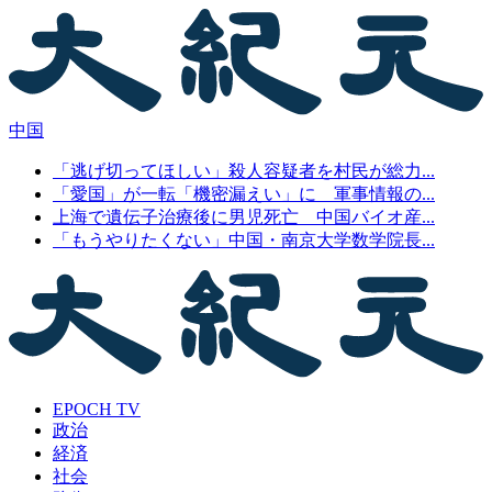
中国
「逃げ切ってほしい」殺人容疑者を村民が総力...
「愛国」が一転「機密漏えい」に 軍事情報の...
上海で遺伝子治療後に男児死亡 中国バイオ産...
「もうやりたくない」中国・南京大学数学院長...
EPOCH TV
政治
経済
社会