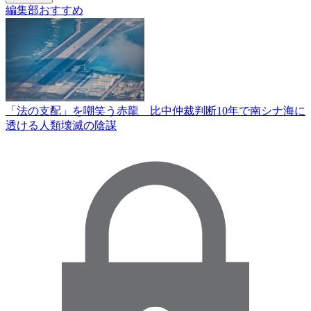
編集部おすすめ
「法の支配」を嘲笑う赤龍 比中仲裁判断10年で南シナ海に
透ける人類壊滅の陰謀