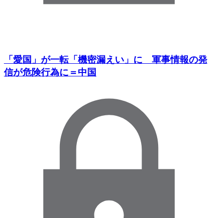
「愛国」が一転「機密漏えい」に 軍事情報の発
信が危険行為に＝中国