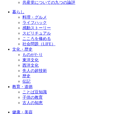
共産党についての九つの論評
暮らし
料理・グルメ
ライフハック
感動ストーリー
スピリチュアル
こころを修める
社会問題（LIFE）
文化・歴史
ものがたり
東洋文化
西洋文化
先人の超技術
歴史
伝記
教育・道徳
ことば豆知識
子供の教育
古人の知恵
健康・美容