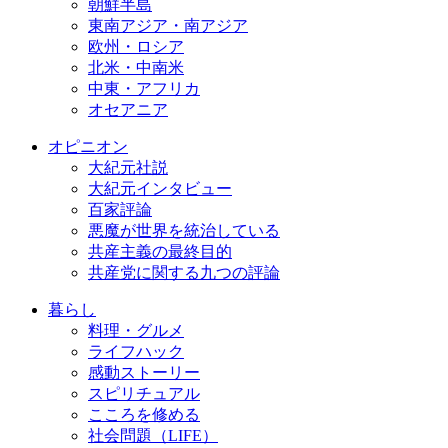
朝鮮半島
東南アジア・南アジア
欧州・ロシア
北米・中南米
中東・アフリカ
オセアニア
オピニオン
大紀元社説
大紀元インタビュー
百家評論
悪魔が世界を統治している
共産主義の最終目的
共産党に関する九つの評論
暮らし
料理・グルメ
ライフハック
感動ストーリー
スピリチュアル
こころを修める
社会問題（LIFE）