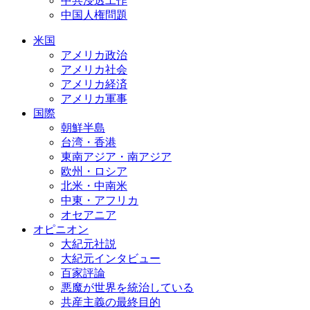
中共浸透工作
中国人権問題
米国
アメリカ政治
アメリカ社会
アメリカ経済
アメリカ軍事
国際
朝鮮半島
台湾・香港
東南アジア・南アジア
欧州・ロシア
北米・中南米
中東・アフリカ
オセアニア
オピニオン
大紀元社説
大紀元インタビュー
百家評論
悪魔が世界を統治している
共産主義の最終目的