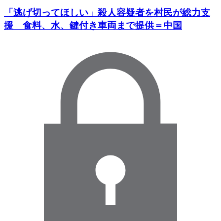
「逃げ切ってほしい」殺人容疑者を村民が総力支
援 食料、水、鍵付き車両まで提供＝中国