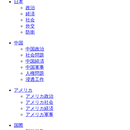
日本
政治
経済
社会
外交
防衛
中国
中国政治
社会問題
中国経済
中国軍事
人権問題
浸透工作
アメリカ
アメリカ政治
アメリカ社会
アメリカ経済
アメリカ軍事
国際