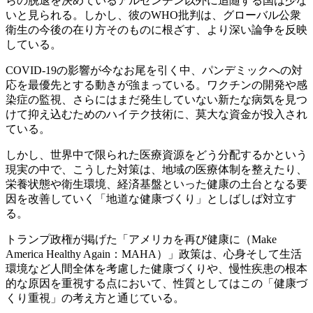
らの脱退を決めているアルゼンチン以外に追随する国は少な
いと見られる。しかし、彼のWHO批判は、グローバル公衆
衛生の今後の在り方そのものに根ざす、より深い論争を反映
している。
COVID-19の影響が今なお尾を引く中、パンデミックへの対
応を最優先とする動きが強まっている。ワクチンの開発や感
染症の監視、さらにはまだ発生していない新たな病気を見つ
けて抑え込むためのハイテク技術に、莫大な資金が投入され
ている。
しかし、世界中で限られた医療資源をどう分配するかという
現実の中で、こうした対策は、地域の医療体制を整えたり、
栄養状態や衛生環境、経済基盤といった健康の土台となる要
因を改善していく「地道な健康づくり」としばしば対立す
る。
トランプ政権が掲げた「アメリカを再び健康に（Make
America Healthy Again：MAHA）」政策は、心身そして生活
環境など人間全体を考慮した健康づくりや、慢性疾患の根本
的な原因を重視する点において、性質としてはこの「健康づ
くり重視」の考え方と通じている。