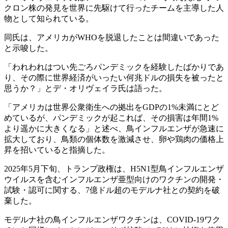
クロン株の発見を世界に先駆けて行ったチームを主導した人
物として知られている。
同氏は、アメリカがWHOを脱退したことは間違いであった
と示唆した。
「われわれはつい先ごろパンデミックを経験したばかりであ
り、その際に世界経済がいったい何兆ドルの損失を被ったと
思うか？」とデ・オリヴェイラ氏は語った。
「アメリカは世界公衆衛生への拠出をGDPの1%未満にとど
めているが、パンデミックが起これば、その損害は年間1%
より遥かに大きくなる」と述べ、鳥インフルエンザが急速に
拡大しており、鳥類の個体数を激減させ、卵や鶏肉の価格上
昇を招いていると指摘した。
2025年5月下旬、トランプ政権は、H5N1型鳥インフルエンザ
ウイルスを含むインフルエンザ亜型向けのワクチンの開発・
試験・認可に関する、7億ドル超のモデルナ社との契約を破
棄した。
モデルナ社の鳥インフルエンザワクチンは、COVID-19ワク