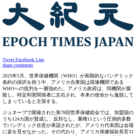
Tweet
Facebook
Line
share
comments
2025年5月、世界保健機関（WHO）が画期的なパンデミック
条約の採択を祝う中、アメリカ合衆国は国連機関である
WHOへの批判を一層強めた。アメリカ政府は、同機関が腐
敗し、特定利害関係者に左右され、本来の使命から逸脱して
しまっていると主張する。
ジュネーブで開催された第78回世界保健総会では、加盟国の
うち124カ国が賛成し、反対なし、棄権11という圧倒的多数
でパンデミック合意が承認されたが、アメリカ代表団は会場
に姿を見せなかった。その代わり、アメリカ保健福祉長官ロ