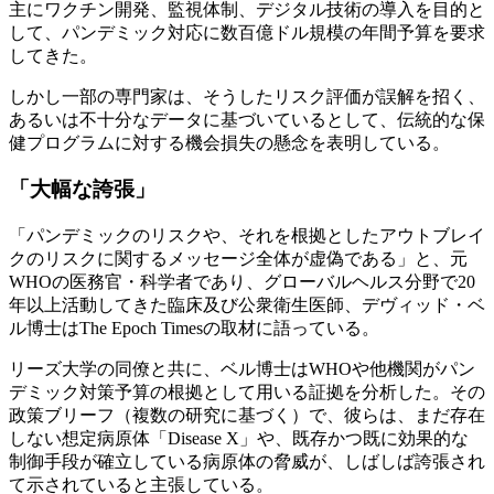
主にワクチン開発、監視体制、デジタル技術の導入を目的と
して、パンデミック対応に数百億ドル規模の年間予算を要求
してきた。
しかし一部の専門家は、そうしたリスク評価が誤解を招く、
あるいは不十分なデータに基づいているとして、伝統的な保
健プログラムに対する機会損失の懸念を表明している。
「大幅な誇張」
「パンデミックのリスクや、それを根拠としたアウトブレイ
クのリスクに関するメッセージ全体が虚偽である」と、元
WHOの医務官・科学者であり、グローバルヘルス分野で20
年以上活動してきた臨床及び公衆衛生医師、デヴィッド・ベ
ル博士はThe Epoch Timesの取材に語っている。
リーズ大学の同僚と共に、ベル博士はWHOや他機関がパン
デミック対策予算の根拠として用いる証拠を分析した。その
政策ブリーフ（複数の研究に基づく）で、彼らは、まだ存在
しない想定病原体「Disease X」や、既存かつ既に効果的な
制御手段が確立している病原体の脅威が、しばしば誇張され
て示されていると主張している。