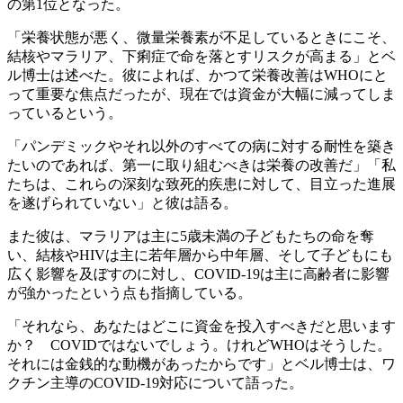
の第1位となった。
「栄養状態が悪く、微量栄養素が不足しているときにこそ、
結核やマラリア、下痢症で命を落とすリスクが高まる」とベ
ル博士は述べた。彼によれば、かつて栄養改善はWHOにと
って重要な焦点だったが、現在では資金が大幅に減ってしま
っているという。
「パンデミックやそれ以外のすべての病に対する耐性を築き
たいのであれば、第一に取り組むべきは栄養の改善だ」「私
たちは、これらの深刻な致死的疾患に対して、目立った進展
を遂げられていない」と彼は語る。
また彼は、マラリアは主に5歳未満の子どもたちの命を奪
い、結核やHIVは主に若年層から中年層、そして子どもにも
広く影響を及ぼすのに対し、COVID-19は主に高齢者に影響
が強かったという点も指摘している。
「それなら、あなたはどこに資金を投入すべきだと思います
か？ COVIDではないでしょう。けれどWHOはそうした。
それには金銭的な動機があったからです」とベル博士は、ワ
クチン主導のCOVID-19対応について語った。