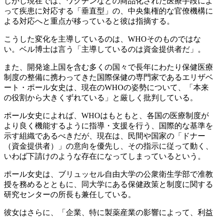
しかし現在では、ワクチンなどの商品化された医療手段によ
って疾患に対応する「垂直型」の、中央集権的な官僚機構に
よる対応へと重点が移っていると彼は指摘する。
こうした変化を主導しているのは、WHOそのものではな
い。ベル博士は言う「主導しているのは資金提供者だ」。
また、開発途上国を含む多くの国々で長年にわたり保健医療
制度の整備に携わってきた国際保健の専門家であるエリザベ
ート・ポール女史は、現在のWHOの姿勢について、「本来
の役割から大きくずれている」と厳しく批判している。
ポール女史によれば、WHOはもともと、各国の医療制度が
より良く機能するように指導・支援を行う、国際的な基準を
示す組織であるべきだが、現在は、民間や国家の「ドナー
（資金提供者）」の意向を優先し、その指示に従って動く、
いわば下請けのような存在になってしまっているという。
ポール女史は、ブリュッセル自由大学の公衆衛生学部で准教
授を務めるとともに、同大学にある保健政策と制度に関する
研究センターの所長も兼任している。
彼女はさらに、「企業、特に製薬産業の影響によって、利益