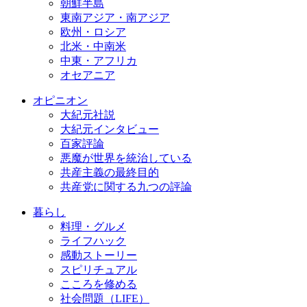
朝鮮半島
東南アジア・南アジア
欧州・ロシア
北米・中南米
中東・アフリカ
オセアニア
オピニオン
大紀元社説
大紀元インタビュー
百家評論
悪魔が世界を統治している
共産主義の最終目的
共産党に関する九つの評論
暮らし
料理・グルメ
ライフハック
感動ストーリー
スピリチュアル
こころを修める
社会問題（LIFE）