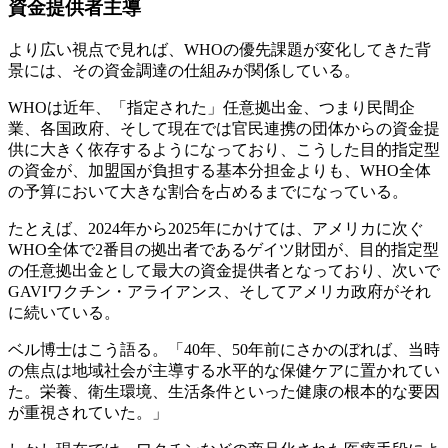
資金提供者主導
より広い視点で見れば、WHOの優先課題が変化してきた背
景には、その資金調達の仕組みが関係している。
WHOは近年、「指定された」任意拠出金、つまり民間企
業、各国政府、そして現在では官民連携の団体からの資金提
供に大きく依存するようになっており、こうした目的指定型
の資金が、加盟国が負担する基本分担金よりも、WHO全体
の予算において大きな割合を占めるまでになっている。
たとえば、2024年から2025年にかけては、アメリカに次ぐ
WHO全体で2番目の拠出者であるゲイツ財団が、目的指定型
の任意拠出金として最大の資金提供者となっており、次いで
GAVIワクチン・アライアンス、そしてアメリカ政府がそれ
に続いている。
ベル博士はこう語る。「40年、50年前にさかのぼれば、当時
の焦点は地域社会が主導する水平的な保健ケアに置かれてい
た。栄養、衛生環境、生活条件といった健康の根本的な要因
が重視されていた。」