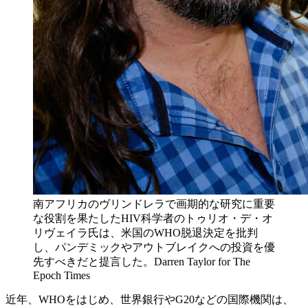
南アフリカのヴリンドレラで画期的な研究に重要
な役割を果たしたHIV科学者のトゥリオ・デ・オ
リヴェイラ氏は、米国のWHO脱退決定を批判
し、パンデミックやアウトブレイクへの投資を優
先すべきだと提言した。Darren Taylor for The
Epoch Times
近年、WHOをはじめ、世界銀行やG20などの国際機関は、