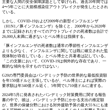
主要な人間の安全保障課題として挙げられ、過去20年間では
4〜5年ごとに大規模感染症アウトブレイクが発生したとされ
ている。
しかし、COVID-19および2009年の新型インフルエンザ
（H1N1／豚インフルエンザ）を除くと、2000年から2020年
までに記録されたすべてのアウトブレイクの死者数は合計で
26,000人未満に過ぎないとベル博士は指摘する。
「豚インフルエンザの死者数は通常の季節性インフルエンザ
よりも少なく、インフルエンザに関しては既に確立された監
視体制が存在している」とベル博士と共著者は記している。
「この文脈において、COVID-19は例外的な存在であり、一
般的な傾向を示すものではない」
G20の専門委員会はパンデミック予防の世界的な最低投資額
を年150億ドルと主張しているが、ベル博士によれば実際の
要求額は年340億ドル近く、5年間で1,710億ドルに達する。
2024年5月に発表されたパンデミック対策費用に関する報告
書の中で、彼は、パンデミック予防にかかる支出の推定額
が、世界の保健分野における対外援助予算の最大55％にも達