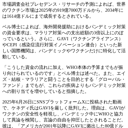
市場調査会社プレセデンス・リサーチの予測によれば、世界
のワクチン市場は2025年の919億7000万ドルから、2034年に
は1614億ドルにまで成長するとされている。
ベル博士によれば、海外開発援助におけるパンデミック対策
の資金要求は、マラリア対策への支出総額の3倍以上にのぼ
っているという。さらに、GAVI（ワクチンアライアンス）
やCEPI（感染症流行対策イノベーション連合）といった新
しい国際機関は、パンデミックやワクチンだけに特化して活
動している。
「こうした資金の流れに加え、WHO本体の予算までもが振
り向けられているのです」とベル博士は述べた。また、エイ
ズ・結核・マラリアと闘うことを目的とする「グローバル・
ファンド」までもが、これらの疾病よりもパンデミック対策
への割り当てを増やしていると指摘した。
2025年6月26日にSNSプラットフォームXに投稿された動画
で、ケネディ氏はGAVIを厳しく批判した。理由は、GAVIが
ワクチンの安全性を軽視し、パンデミック中にWHOと協力
して異論を検閲し、言論の自由を抑圧したとされることだ。
彼は、「アメリカが2001年以降にGAVIに拠出した80億ドル