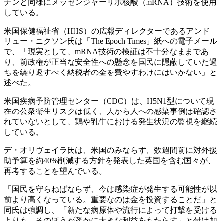
チンと同様にメッセンジャーリボ核酸（mRNA）技術を使用
している。
米国保健福祉省（HHS）の広報ディレクターであるアンド
リュー・ニクソン氏は「The Epoch Times」紙への電子メール
で、「現実として、mRNA技術の検証は不十分なままであ
り、前政権が正当な安全性への懸念を国民に隠蔽していた過
ちを繰り返すべく納税者の金を費やすわけにはいかない」と
述べた。
米国疾病予防管理センター（CDC）は、H5N1型について現
在の公衆衛生リスクは低く、人から人への感染事例は確認さ
れていないとして、鶏や乳牛における発生状況の監視を継続
している。
デ・オリヴェイラ氏は、米国のみならず、数週間前に対外援
助予算を約40%削減する方針を発表した英国を含む国々が、
再考することを望んでいる。
「国民を守らねばならず、今は感染症が発生する可能性が以
前より高くなっている。重要なのは金を投資することだ」と
同氏は強調し、「新たな病原体や流行によって打撃を受ける
よりも、そのほうが遥かに大きな利益をもたらす」と付け加