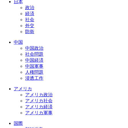
日本
政治
経済
社会
外交
防衛
中国
中国政治
社会問題
中国経済
中国軍事
人権問題
浸透工作
アメリカ
アメリカ政治
アメリカ社会
アメリカ経済
アメリカ軍事
国際