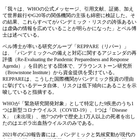
「我々は、WHOの公式メッセージ、引用文献、証拠、加え
て世界銀行やG20等の関係機関の主張も綿密に検証した。そ
の結果、これらすべてがパンデミック・リスクの誇張あるい
は虚偽の情報を広めていることが明らかになった」とベル博
士は述べている。
ベル博士が率いる研究グループ「REPPARE（リパー）」
は、「パンデミックへの備えと対応に関するアジェンダの再
評価（Re-Evaluating the Pandemic Preparedness and Response
Agenda）」を目的とする団体で、ブラウンストーン研究所
（Brownstone Institute）から資金提供を受けている。
REPPAREは、こうした国際機関がパンデミック投資の理由
に挙げているデータ自体、リスクは低下傾向にあることを示
唆していると指摘する。
WHOが「緊急研究開発対象」として特定した9疾患のうち1
つは新型コロナウイルス（COVID-19）、1つは「Disease
X」（未出現）、他7つの中で歴史上1万人以上の死者を出し
たのはエボラ出血熱ウイルスのみである。
2021年のG20報告書には、パンデミックと気候変動が現代の