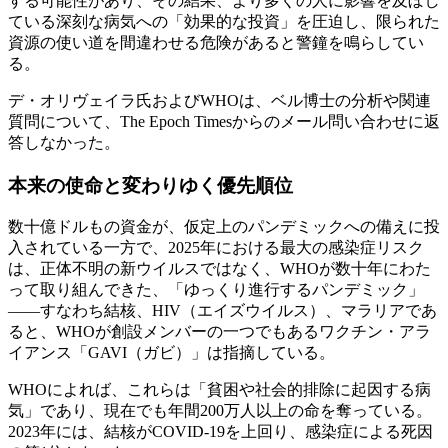
する可能性があり、その結果、より多くの人に影響を及ぼし
ている深刻な病気への「効果的な投資」を圧迫し、限られた
資源の使い道を間違わせる危険があると警鐘を鳴らしてい
る。
デ・オリヴェイラ氏およびWHOは、ベル博士の分析や関連
質問について、The Epoch Timesからのメール問い合わせに返
答しなかった。
本来の使命と変わりゆく優先順位
数十億ドルもの資金が、仮定上のパンデミックへの備えに投
入されている一方で、2025年における最大の感染症リスク
は、正体不明の新ウイルスではなく、WHOが数十年にわた
って取り組んできた、「ゆっくり進行するパンデミック」
――すなわち結核、HIV（エイズウイルス）、マラリアであ
ると、WHOが創設メンバーの一つでもあるワクチン・アラ
イアンス「GAVI（ガビ）」は指摘している。
WHOによれば、これらは「貧困や社会的排除に起因する病
気」であり、現在でも年間200万人以上の命を奪っている。
2023年には、結核がCOVID-19を上回り、感染症による死因