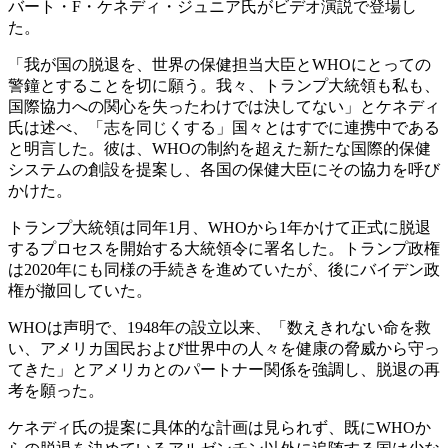
バート・F・ケネディ・ジュニア氏がビデオ演説で登場し
た。
「我が国の脱退を、世界の保健担当大臣とWHOにとっての
警鐘とすることを切に願う。我々、トランプ大統領も私も、
国際協力への関心を失ったわけでは決してない」とケネディ
氏は述べ、「志を同じくする」国々とはすでに連携中である
と明言した。彼は、WHOの制約を超えた新たな国際的保健
システムの創設を提案し、各国の保健大臣にその協力を呼び
かけた。
トランプ大統領は同年1月、WHOから1年かけて正式に脱退
するプロセスを開始する大統領令に署名した。トランプ政権
は2020年にも同様の手続きを進めていたが、後にバイデン政
権が撤回していた。
WHOは声明で、1948年の設立以来、「数えきれない命を救
い、アメリカ国民および世界中の人々を健康の脅威から守っ
てきた」とアメリカとのパートナー関係を強調し、脱退の再
考を願った。
ケネディ氏の提案に具体的な計画は見られず、既にWHOか