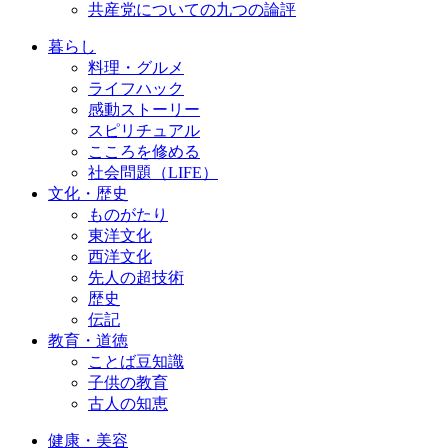
共産党についての九つの論評
暮らし
料理・グルメ
ライフハック
感動ストーリー
スピリチュアル
こころを修める
社会問題（LIFE）
文化・歴史
ものがたり
東洋文化
西洋文化
先人の超技術
歴史
伝記
教育・道徳
ことば豆知識
子供の教育
古人の知恵
健康・美容