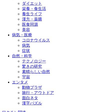
ダイエット
栄養・食生活
養生ライフ
漢方・薬膳
医食同源
美容
病気・医療
コロナウイルス
病気
症状
自然・科学
テクノロジー
驚きの研究
素晴らしい自然
宇宙
エンタメ
動物プラザ
旅行・アウトドア
面白ネタ
漢字パズル