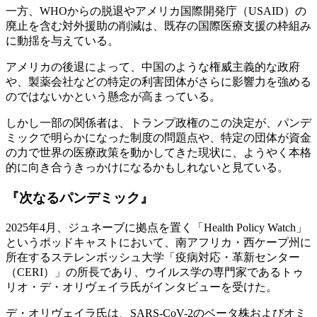
一方、WHOからの脱退やアメリカ国際開発庁（USAID）の
廃止を含む対外援助の削減は、既存の国際医療支援の枠組み
に動揺を与えている。
アメリカの後退によって、中国のような権威主義的な政府
や、製薬会社などの特定の利害団体がさらに影響力を強める
のではないかという懸念が高まっている。
しかし一部の関係者は、トランプ政権のこの決定が、パンデ
ミックで明らかになった制度の問題点や、特定の団体が資金
の力で世界の医療政策を動かしてきた現状に、ようやく本格
的に向き合うきっかけになるかもしれないと見ている。
『次なるパンデミック』
2025年4月、ジュネーブに拠点を置く「Health Policy Watch」
というポッドキャストにおいて、南アフリカ・西ケープ州に
所在するステレンボッシュ大学「疫病対応・革新センター
（CERI）」の所長であり、ウイルス学の専門家であるトゥ
リオ・デ・オリヴェイラ氏がインタビューを受けた。
デ・オリヴェイラ氏は、SARS-CoV-2のベータ株およびオミ