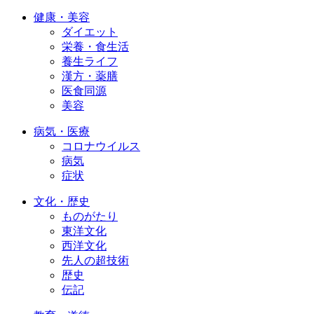
健康・美容
ダイエット
栄養・食生活
養生ライフ
漢方・薬膳
医食同源
美容
病気・医療
コロナウイルス
病気
症状
文化・歴史
ものがたり
東洋文化
西洋文化
先人の超技術
歴史
伝記