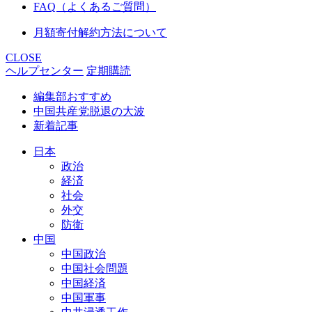
FAQ（よくあるご質問）
月額寄付解約方法について
CLOSE
ヘルプセンター
定期購読
編集部おすすめ
中国共産党脱退の大波
新着記事
日本
政治
経済
社会
外交
防衛
中国
中国政治
中国社会問題
中国経済
中国軍事