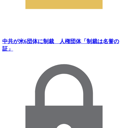
中共が米6団体に制裁 人権団体「制裁は名誉の
証」