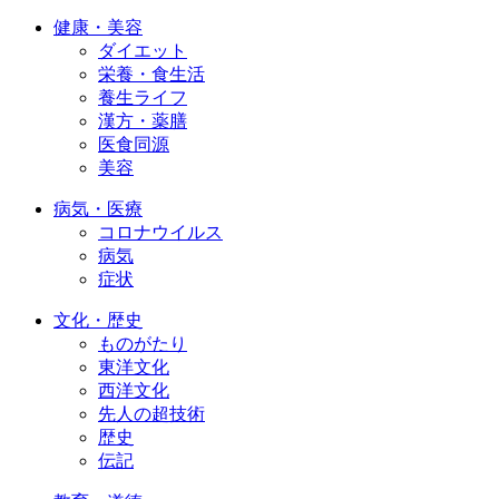
健康・美容
ダイエット
栄養・食生活
養生ライフ
漢方・薬膳
医食同源
美容
病気・医療
コロナウイルス
病気
症状
文化・歴史
ものがたり
東洋文化
西洋文化
先人の超技術
歴史
伝記