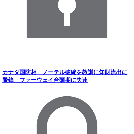
カナダ国防相 ノーテル破綻を教訓に知財流出に
警鐘 ファーウェイ台頭期に失速