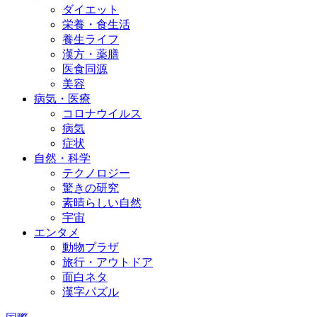
ダイエット
栄養・食生活
養生ライフ
漢方・薬膳
医食同源
美容
病気・医療
コロナウイルス
病気
症状
自然・科学
テクノロジー
驚きの研究
素晴らしい自然
宇宙
エンタメ
動物プラザ
旅行・アウトドア
面白ネタ
漢字パズル