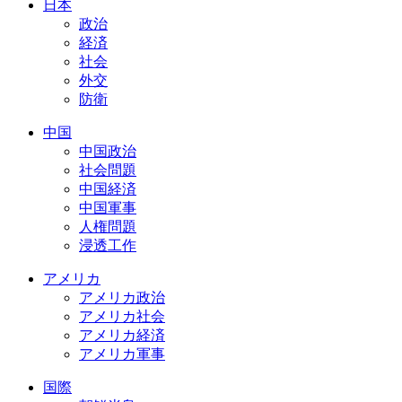
日本
政治
経済
社会
外交
防衛
中国
中国政治
社会問題
中国経済
中国軍事
人権問題
浸透工作
アメリカ
アメリカ政治
アメリカ社会
アメリカ経済
アメリカ軍事
国際