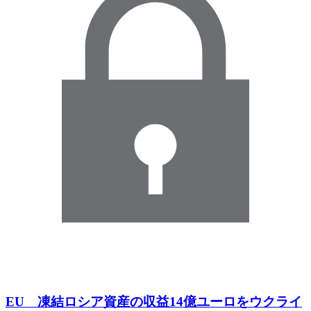
EU 凍結ロシア資産の収益14億ユーロをウクライ