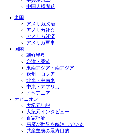
中共浸透工作
中国人権問題
米国
アメリカ政治
アメリカ社会
アメリカ経済
アメリカ軍事
国際
朝鮮半島
台湾・香港
東南アジア・南アジア
欧州・ロシア
北米・中南米
中東・アフリカ
オセアニア
オピニオン
大紀元社説
大紀元インタビュー
百家評論
悪魔が世界を統治している
共産主義の最終目的