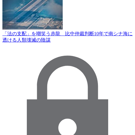
「法の支配」を嘲笑う赤龍 比中仲裁判断10年で南シナ海に
透ける人類壊滅の陰謀