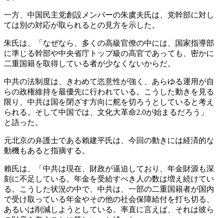
一方、中国民主党創設メンバーの朱虞夫氏は、党幹部に対し
ては別の対応が取られるとの見方を示した。
朱氏は、「なぜなら、多くの高級官僚の中には、国家指導部
に準じる幹部や中央省庁トップ級の高官であっても、密かに
二重国籍を取得している者が少なくないからだ。
中共の法制度は、きわめて恣意性が強く、あらゆる運用が自
らの政権維持を最優先に行われている。こうした動きを見る
限り、中共は国を閉ざす方向に舵を切ろうとしていると考え
られる。そして中国では、文化大革命2.0が始まるだろう」
と語った。
元北京の弁護士である賴建平氏は、今回の動きには経済的な
動機もあると指摘する。
賴氏は、「中共は現在、財政が逼迫しており、年金財源も深
刻に不足している。年金を受給すべき人の数は増え続けてい
る。こうした状況の中で、中共は、一部の二重国籍者が国内
で受け取っている年金やその他の社会保障給付を打ち切る、
あるいは削減しようとしている。率直に言えば、それは彼ら