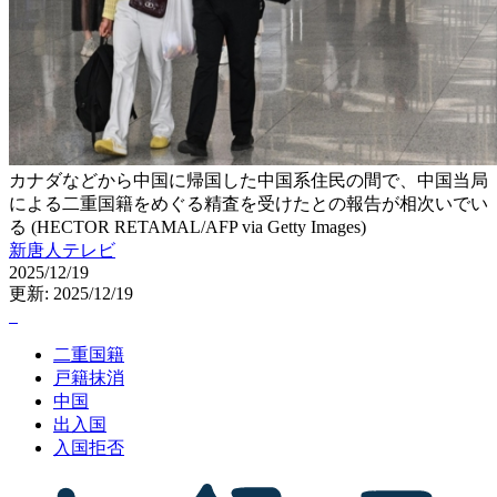
カナダなどから中国に帰国した中国系住民の間で、中国当局
による二重国籍をめぐる精査を受けたとの報告が相次いでい
る (HECTOR RETAMAL/AFP via Getty Images)
新唐人テレビ
2025/12/19
更新: 2025/12/19
二重国籍
戸籍抹消
中国
出入国
入国拒否