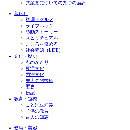
共産党についての九つの論評
暮らし
料理・グルメ
ライフハック
感動ストーリー
スピリチュアル
こころを修める
社会問題（LIFE）
文化・歴史
ものがたり
東洋文化
西洋文化
先人の超技術
歴史
伝記
教育・道徳
ことば豆知識
子供の教育
古人の知恵
健康・美容