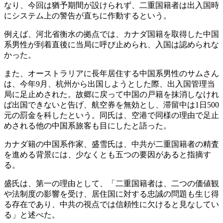
なり、今回は猶予期間が設けられず、二重国籍者は出入国時
にシステム上の警告が直ちに作動するという。
例えば、河北省衡水の拠点では、カナダ国籍を取得した中国
系男性が到着直後に当局に呼び止められ、入国は認められな
かった。
また、オーストラリアに長年居住する中国系男性のサムさん
は、今年9月、杭州から出国しようとした際、出入国管理当
局に足止めされた。故郷に戻って中国の戸籍を抹消しなけれ
ば出国できないと告げ、航空券を無効とし、滞留中は1日500
元の罰金を科したという。同氏は、空港で同様の理由で足止
めされる他の中国系旅客も目にしたと語った。
カナダ籍の中国系作家、盛雪氏は、中共が二重国籍者の精査
を進める背景には、少なくとも五つの要因があると指摘す
る。
盛氏は、第一の理由として、「二重国籍者は、二つの価値観
や法制度の影響を受け、居住国に対する忠誠の問題も生じ得
る存在であり、中共の視点では信頼性に欠けると見なしてい
る」と述べた。