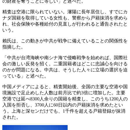
の財産を奪うことに等しい」と述べた。
精査は空港に限られていない。瀋陽に長年居住し、すでにカ
ナダ国籍を取得している女性も、警察から戸籍抹消を求めら
れ、社会保険や各種給付の見直しが行われると通告されたと
いう。
賴氏は、この動きが中共が戦争に備えていることの関係性を
指摘した。
「中共が台湾海峡や南シナ海で侵略戦争を始めれば、国際社
会の激しい反発を招く。二重国籍者はどこに忠誠心を向ける
のかが問題になる。中共は、そうした人々に立場の選択を迫
っている」と述べた。
中国メディアによると、精査開始後、全国の主要な空港や国
境施設で足止めした人数は前月比で約3倍に増加した。主要
空港では延べ8300人余りの国籍を精査し、このうち1200人の
入国を拒否し、3700人に60日以内の戸籍抹消を求めたとい
う。上海と深センだけでも、1千件を超える戸籍登録が抹消
された。