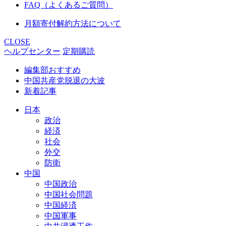
FAQ（よくあるご質問）
月額寄付解約方法について
CLOSE
ヘルプセンター
定期購読
編集部おすすめ
中国共産党脱退の大波
新着記事
日本
政治
経済
社会
外交
防衛
中国
中国政治
中国社会問題
中国経済
中国軍事