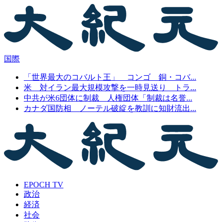
国際
「世界最大のコバルト王」 コンゴ 銅・コバ...
米 対イラン最大規模攻撃を一時見送り トラ...
中共が米6団体に制裁 人権団体「制裁は名誉...
カナダ国防相 ノーテル破綻を教訓に知財流出...
EPOCH TV
政治
経済
社会