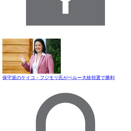
保守派のケイコ・フジモリ氏がペルー大統領選で勝利