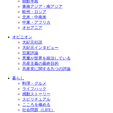
朝鮮半島
東南アジア・南アジア
欧州・ロシア
北米・中南米
中東・アフリカ
オセアニア
オピニオン
大紀元社説
大紀元インタビュー
百家評論
悪魔が世界を統治している
共産主義の最終目的
共産党に関する九つの評論
暮らし
料理・グルメ
ライフハック
感動ストーリー
スピリチュアル
こころを修める
社会問題（LIFE）