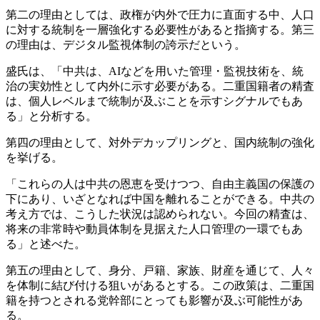
第二の理由としては、政権が内外で圧力に直面する中、人口
に対する統制を一層強化する必要性があると指摘する。第三
の理由は、デジタル監視体制の誇示だという。
盛氏は、「中共は、AIなどを用いた管理・監視技術を、統
治の実効性として内外に示す必要がある。二重国籍者の精査
は、個人レベルまで統制が及ぶことを示すシグナルでもあ
る」と分析する。
第四の理由として、対外デカップリングと、国内統制の強化
を挙げる。
「これらの人は中共の恩恵を受けつつ、自由主義国の保護の
下にあり、いざとなれば中国を離れることができる。中共の
考え方では、こうした状況は認められない。今回の精査は、
将来の非常時や動員体制を見据えた人口管理の一環でもあ
る」と述べた。
第五の理由として、身分、戸籍、家族、財産を通じて、人々
を体制に結び付ける狙いがあるとする。この政策は、二重国
籍を持つとされる党幹部にとっても影響が及ぶ可能性があ
る。