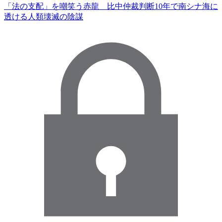
「法の支配」を嘲笑う赤龍 比中仲裁判断10年で南シナ海に
透ける人類壊滅の陰謀