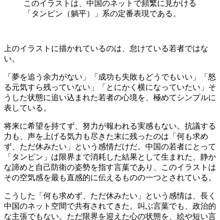
このイラストは、中国のネットで頻繁に見かける
「タンピン（躺平）」系の定番表現である。
上のイラストに描かれているのは、怠けている若者ではな
い。
「夢を追う余力がない」「成功も失敗もどうでもいい」「怒
る元気すら残っていない」「とにかく横になっていたい」そ
うした状態に追い込まれた若者の心境を、極めてシンプルに
表している。
将来に希望を持てず、努力が報われる実感もない。抗議する
力も、声を上げる気力も尽きた末に残ったのは「何も求め
ず、ただ休みたい」という感情だけだ。中国の若者にとって
「タンピン」は限界まで消耗した結果として生まれた、静か
な諦めと自己防衛の姿勢を指す言葉であり、このイラストは
その空気感を最も直感的に伝えるものの一つとされている。
こうした「何も求めず、ただ休みたい」という感情は、長く
中国のネット空間で共有されてきた。叫ぶ言葉でも、政治的
な主張でもない。ただ限界を迎えた心の状態を、絵や短い言