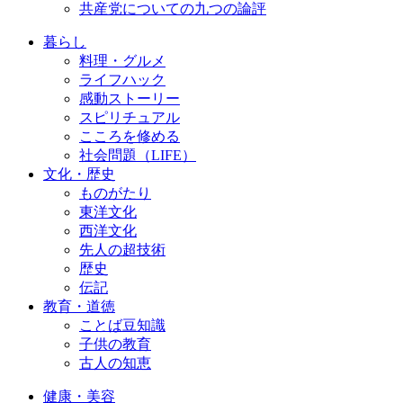
共産党についての九つの論評
暮らし
料理・グルメ
ライフハック
感動ストーリー
スピリチュアル
こころを修める
社会問題（LIFE）
文化・歴史
ものがたり
東洋文化
西洋文化
先人の超技術
歴史
伝記
教育・道徳
ことば豆知識
子供の教育
古人の知恵
健康・美容