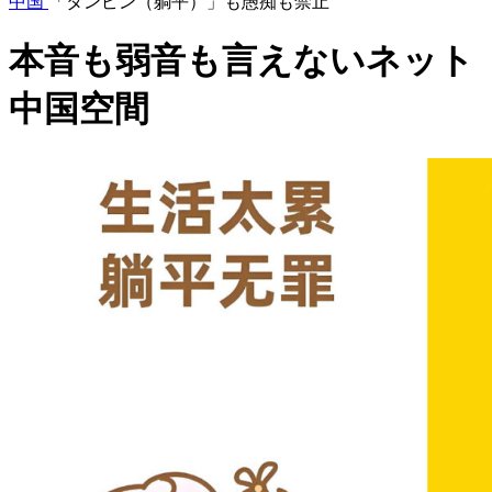
中国
「タンピン（躺平）」も愚痴も禁止
本音も弱音も言えないネット
中国空間