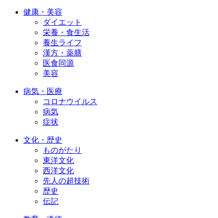
健康・美容
ダイエット
栄養・食生活
養生ライフ
漢方・薬膳
医食同源
美容
病気・医療
コロナウイルス
病気
症状
文化・歴史
ものがたり
東洋文化
西洋文化
先人の超技術
歴史
伝記