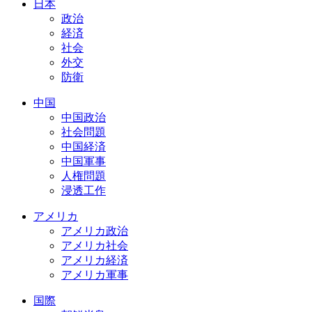
日本
政治
経済
社会
外交
防衛
中国
中国政治
社会問題
中国経済
中国軍事
人権問題
浸透工作
アメリカ
アメリカ政治
アメリカ社会
アメリカ経済
アメリカ軍事
国際