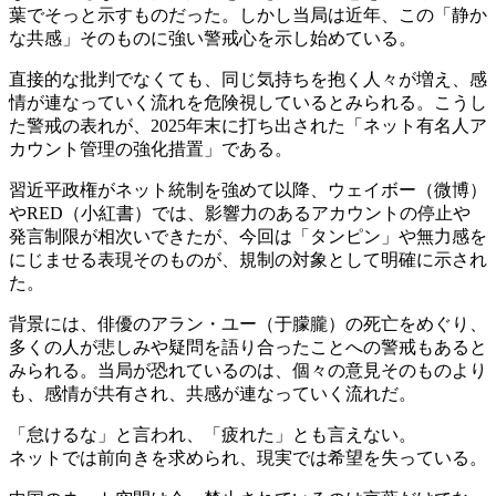
葉でそっと示すものだった。しかし当局は近年、この「静か
な共感」そのものに強い警戒心を示し始めている。
直接的な批判でなくても、同じ気持ちを抱く人々が増え、感
情が連なっていく流れを危険視しているとみられる。こうし
た警戒の表れが、2025年末に打ち出された「ネット有名人ア
カウント管理の強化措置」である。
習近平政権がネット統制を強めて以降、ウェイボー（微博）
やRED（小紅書）では、影響力のあるアカウントの停止や
発言制限が相次いできたが、今回は「タンピン」や無力感を
にじませる表現そのものが、規制の対象として明確に示され
た。
背景には、俳優のアラン・ユー（于朦朧）の死亡をめぐり、
多くの人が悲しみや疑問を語り合ったことへの警戒もあると
みられる。当局が恐れているのは、個々の意見そのものより
も、感情が共有され、共感が連なっていく流れだ。
「怠けるな」と言われ、「疲れた」とも言えない。
ネットでは前向きを求められ、現実では希望を失っている。