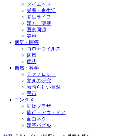
ダイエット
栄養・食生活
養生ライフ
漢方・薬膳
医食同源
美容
病気・医療
コロナウイルス
病気
症状
自然・科学
テクノロジー
驚きの研究
素晴らしい自然
宇宙
エンタメ
動物プラザ
旅行・アウトドア
面白ネタ
漢字パズル