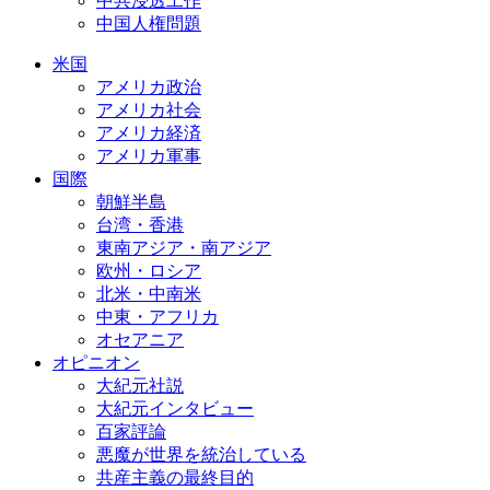
中共浸透工作
中国人権問題
米国
アメリカ政治
アメリカ社会
アメリカ経済
アメリカ軍事
国際
朝鮮半島
台湾・香港
東南アジア・南アジア
欧州・ロシア
北米・中南米
中東・アフリカ
オセアニア
オピニオン
大紀元社説
大紀元インタビュー
百家評論
悪魔が世界を統治している
共産主義の最終目的