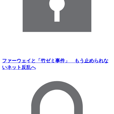
ファーウェイと「竹ゼミ事件」 もう止められな
いネット反乱へ