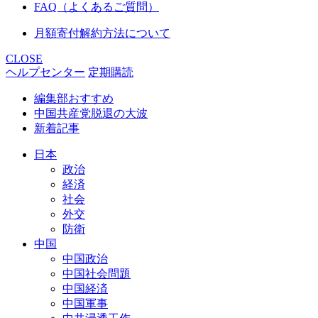
FAQ（よくあるご質問）
月額寄付解約方法について
CLOSE
ヘルプセンター
定期購読
編集部おすすめ
中国共産党脱退の大波
新着記事
日本
政治
経済
社会
外交
防衛
中国
中国政治
中国社会問題
中国経済
中国軍事