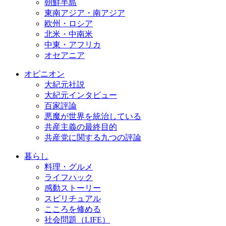
朝鮮半島
東南アジア・南アジア
欧州・ロシア
北米・中南米
中東・アフリカ
オセアニア
オピニオン
大紀元社説
大紀元インタビュー
百家評論
悪魔が世界を統治している
共産主義の最終目的
共産党に関する九つの評論
暮らし
料理・グルメ
ライフハック
感動ストーリー
スピリチュアル
こころを修める
社会問題（LIFE）