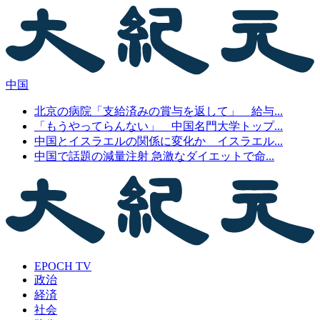
中国
北京の病院「支給済みの賞与を返して」 給与...
「もうやってらんない」 中国名門大学トップ...
中国とイスラエルの関係に変化か イスラエル...
中国で話題の減量注射 急激なダイエットで命...
EPOCH TV
政治
経済
社会