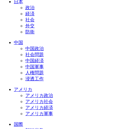
日本
政治
経済
社会
外交
防衛
中国
中国政治
社会問題
中国経済
中国軍事
人権問題
浸透工作
アメリカ
アメリカ政治
アメリカ社会
アメリカ経済
アメリカ軍事
国際