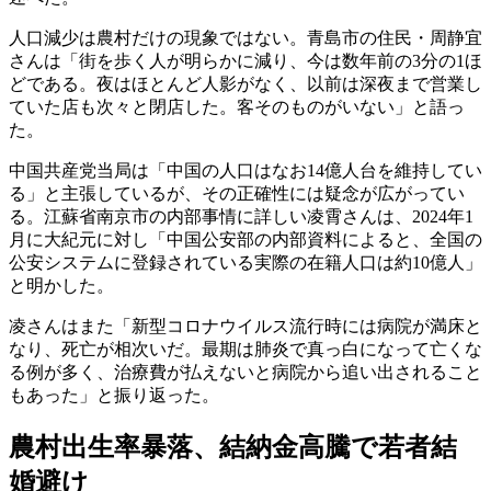
人口減少は農村だけの現象ではない。青島市の住民・周静宜
さんは「街を歩く人が明らかに減り、今は数年前の3分の1ほ
どである。夜はほとんど人影がなく、以前は深夜まで営業し
ていた店も次々と閉店した。客そのものがいない」と語っ
た。
中国共産党当局は「中国の人口はなお14億人台を維持してい
る」と主張しているが、その正確性には疑念が広がってい
る。江蘇省南京市の内部事情に詳しい凌霄さんは、2024年1
月に大紀元に対し「中国公安部の内部資料によると、全国の
公安システムに登録されている実際の在籍人口は約10億人」
と明かした。
凌さんはまた「新型コロナウイルス流行時には病院が満床と
なり、死亡が相次いだ。最期は肺炎で真っ白になって亡くな
る例が多く、治療費が払えないと病院から追い出されること
もあった」と振り返った。
農村出生率暴落、結納金高騰で若者結
婚避け