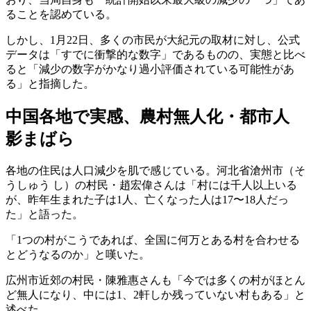
ることを認めている。
しかし、1月22日、多くの市民が大紀元の取材に対し、公式
データは「すでに衝撃的な数字」であるものの、実態と比べ
ると「減少の数字がかなり過小評価されている可能性があ
る」と指摘した。
中国各地で実感、農村無人化・都市人
影まばら
各地の住民は人口減少を肌で感じている。河北省滄州市（そ
うしゅう し）の村民・趙宏偉さんは「村には千人以上いる
が、昨年生まれた子は1人、亡くなった人は17〜18人だっ
た」と語った。
「1つの村がこうであれば、全国に何万とある村を合わせる
とどうなるのか」と嘆いた。
広州市近郊の村民・陳雅惠さんも「今では多くの村がほとん
ど無人になり、中には1、2軒しか残っていない村もある」と
述べた。