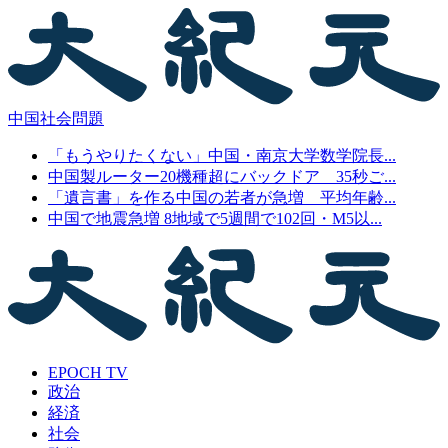
中国社会問題
「もうやりたくない」中国・南京大学数学院長...
中国製ルーター20機種超にバックドア 35秒ご...
「遺言書」を作る中国の若者が急増 平均年齢...
中国で地震急増 8地域で5週間で102回・M5以...
EPOCH TV
政治
経済
社会