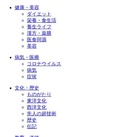
健康・美容
ダイエット
栄養・食生活
養生ライフ
漢方・薬膳
医食同源
美容
病気・医療
コロナウイルス
病気
症状
文化・歴史
ものがたり
東洋文化
西洋文化
先人の超技術
歴史
伝記