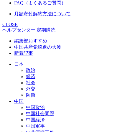
FAQ（よくあるご質問）
月額寄付解約方法について
CLOSE
ヘルプセンター
定期購読
編集部おすすめ
中国共産党脱退の大波
新着記事
日本
政治
経済
社会
外交
防衛
中国
中国政治
中国社会問題
中国経済
中国軍事