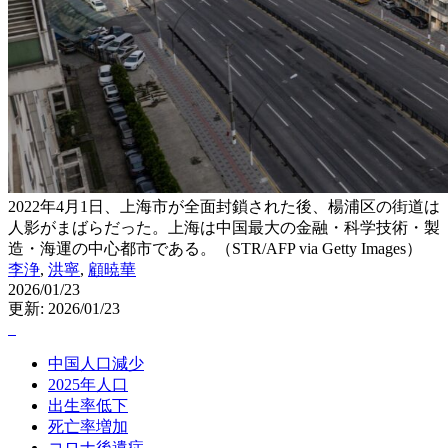
2022年4月1日、上海市が全面封鎖された後、楊浦区の街道は
人影がまばらだった。上海は中国最大の金融・科学技術・製
造・海運の中心都市である。（STR/AFP via Getty Images）
李浄
,
洪寧
,
顧暁華
2026/01/23
更新: 2026/01/23
中国人口減少
2025年人口
出生率低下
死亡率増加
コロナ後遺症