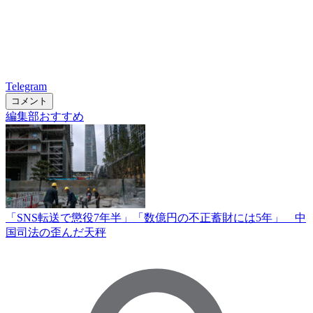
Telegram
コメント
編集部おすすめ
「SNS転送で懲役7年半」「数億円の不正蓄財には5年」 中
国司法の歪んだ天秤