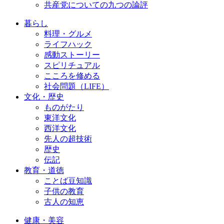
共産党についての九つの論評
暮らし
料理・グルメ
ライフハック
感動ストーリー
スピリチュアル
こころを修める
社会問題（LIFE）
文化・歴史
ものがたり
東洋文化
西洋文化
先人の超技術
歴史
伝記
教育・道徳
ことば豆知識
子供の教育
古人の知恵
健康・美容