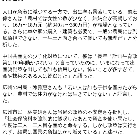
人口が急激に減少する一方で、出生率も暴落している。趙宏
偉さんは「農村では女性の数が少なく、結納金が高騰してお
り、16万〜18万元（約340万〜380万円）が相場となってい
る。さらに車や家の購入・建築も必要で、一般の農民には到
底負担できない。一生土と向き合って働いても無理だ」と分
析した。
中国共産党の少子化対策について、彼は「長年『計画生育政
策は100年動かさない』と言っていたのに、いまになって出
産奨励策を出しても誰も信用しない。怖いことが多すぎて、
金や技術のある人は皆逃げた」と語った。
広州の村民・陳雅惠さんも「若い人は誰も子供を産みたがら
ない。農村では体力がなければ生きていけない」と証言し
た。
広州市民・林美娟さんは当局の政策の不安定さを批判し、
「社会保険料を強制的に徴収したあとで資金を使い果たし、
今度は二人・三人目を産めと命令する。しかし政策は実行さ
れず、結局は国民の負担ばかり増えている」と述べた。