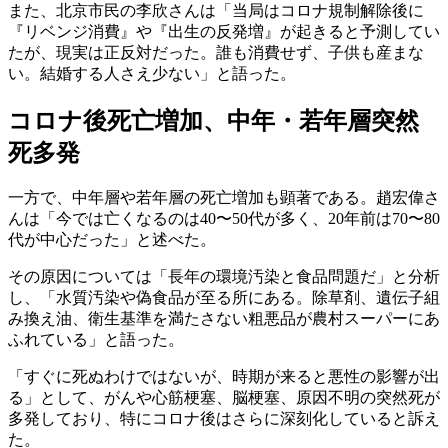
また、北京市民の李欣さんは「当局はコロナ規制解除後に
『リベンジ消費』や『出生の反発増』が起きると予測してい
たが、現実は正反対だった。誰も消費せず、子供も産まな
い。結婚する人さえ少ない」と語った。
コロナ後死亡増加、中年・若年層突然
死多発
一方で、中年層や若年層の死亡増加も顕著である。趙宏偉さ
んは「今では亡くなるのは40〜50代が多く、20年前は70〜80
代が中心だった」と述べた。
その原因については「長年の環境汚染と食品問題だ」と分析
し、「水質汚染や偽食品が至る所にある。除草剤、遺伝子組
み換え油、衛生基準を満たさない粗悪品が農村スーパーにあ
ふれている」と語った。
「すぐに死ぬわけではないが、時期が来ると悪性の影響が出
る」として、がんや心筋梗塞、脳梗塞、原因不明の突然死が
多発しており、特にコロナ後はさらに深刻化していると訴え
た。