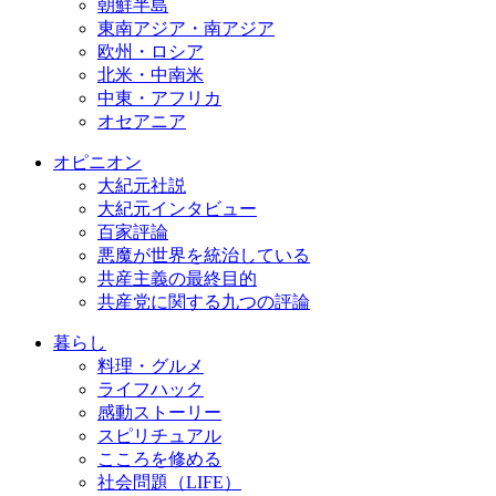
朝鮮半島
東南アジア・南アジア
欧州・ロシア
北米・中南米
中東・アフリカ
オセアニア
オピニオン
大紀元社説
大紀元インタビュー
百家評論
悪魔が世界を統治している
共産主義の最終目的
共産党に関する九つの評論
暮らし
料理・グルメ
ライフハック
感動ストーリー
スピリチュアル
こころを修める
社会問題（LIFE）