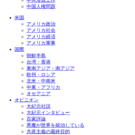
中共浸透工作
中国人権問題
米国
アメリカ政治
アメリカ社会
アメリカ経済
アメリカ軍事
国際
朝鮮半島
台湾・香港
東南アジア・南アジア
欧州・ロシア
北米・中南米
中東・アフリカ
オセアニア
オピニオン
大紀元社説
大紀元インタビュー
百家評論
悪魔が世界を統治している
共産主義の最終目的