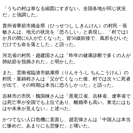
「うちの村は単なる縮図にすぎない。全国各地が同じ状況
だ」と強調した。
貴州省畢節市織金県（ひっせつし しきんけん）の村民・張
敏さんは、地元の状況を「恐ろしい」と表現し、「村では1
か月の間に6人が亡くなった。皆50歳前後で、風邪をひいた
だけでも命を落とした」と語った。
河北省の村民・趙建国さんは「昨年の健康診断で多くの人が
肺結節を指摘された」と明かした。
また、雲南省臨滄市鎮康県（りんそう-し ちんこうけん）の
村民・葉錦程さんは「父が亡くなった後、村では次々に死者
が出て、その時期は本当に恐ろしかった」と語った。
吉林市の市民・魏国棟さんは「黒竜江省、吉林省、遼寧省で
は死亡率が全国でも上位であり、離婚率も高い。東北にはも
はや未来が見えない」と述べた。
かつてない人口危機に直面し、趙宏偉さんは「中国人は本当
に惨めだ。あまりにも悲惨だ」と嘆いた。