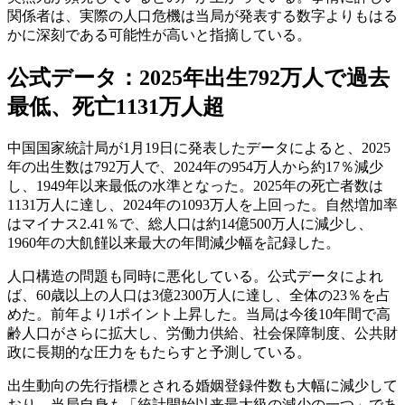
関係者は、実際の人口危機は当局が発表する数字よりもはる
かに深刻である可能性が高いと指摘している。
公式データ：2025年出生792万人で過去
最低、死亡1131万人超
中国国家統計局が1月19日に発表したデータによると、2025
年の出生数は792万人で、2024年の954万人から約17％減少
し、1949年以来最低の水準となった。2025年の死亡者数は
1131万人に達し、2024年の1093万人を上回った。自然増加率
はマイナス2.41％で、総人口は約14億500万人に減少し、
1960年の大飢饉以来最大の年間減少幅を記録した。
人口構造の問題も同時に悪化している。公式データによれ
ば、60歳以上の人口は3億2300万人に達し、全体の23％を占
めた。前年より1ポイント上昇した。当局は今後10年間で高
齢人口がさらに拡大し、労働力供給、社会保障制度、公共財
政に長期的な圧力をもたらすと予測している。
出生動向の先行指標とされる婚姻登録件数も大幅に減少して
おり、当局自身も「統計開始以来最大級の減少の一つ」であ