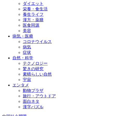
ダイエット
栄養・食生活
養生ライフ
漢方・薬膳
医食同源
美容
病気・医療
コロナウイルス
病気
症状
自然・科学
テクノロジー
驚きの研究
素晴らしい自然
宇宙
エンタメ
動物プラザ
旅行・アウトドア
面白ネタ
漢字パズル