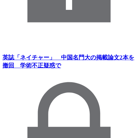
英誌「ネイチャー」 中国名門大の掲載論文2本を
撤回 学術不正疑惑で