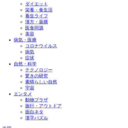
ダイエット
栄養・食生活
養生ライフ
漢方・薬膳
医食同源
美容
病気・医療
コロナウイルス
病気
症状
自然・科学
テクノロジー
驚きの研究
素晴らしい自然
宇宙
エンタメ
動物プラザ
旅行・アウトドア
面白ネタ
漢字パズル