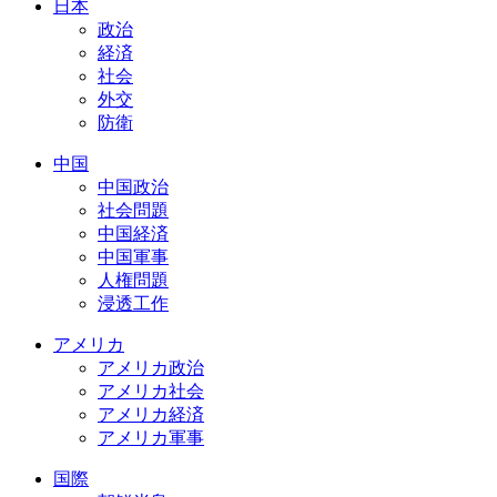
日本
政治
経済
社会
外交
防衛
中国
中国政治
社会問題
中国経済
中国軍事
人権問題
浸透工作
アメリカ
アメリカ政治
アメリカ社会
アメリカ経済
アメリカ軍事
国際