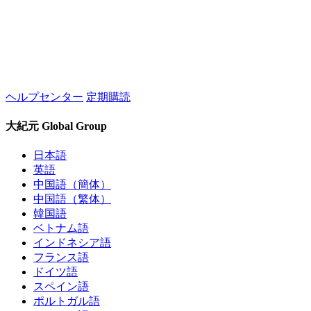
ヘルプセンター
定期購読
大紀元 Global Group
日本語
英語
中国語（簡体）
中国語（繁体）
韓国語
ベトナム語
インドネシア語
フランス語
ドイツ語
スペイン語
ポルトガル語