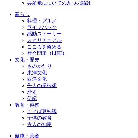
共産党についての九つの論評
暮らし
料理・グルメ
ライフハック
感動ストーリー
スピリチュアル
こころを修める
社会問題（LIFE）
文化・歴史
ものがたり
東洋文化
西洋文化
先人の超技術
歴史
伝記
教育・道徳
ことば豆知識
子供の教育
古人の知恵
健康・美容