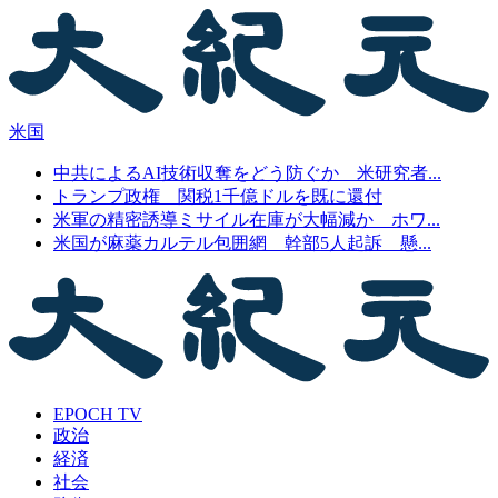
米国
中共によるAI技術収奪をどう防ぐか 米研究者...
トランプ政権 関税1千億ドルを既に還付
米軍の精密誘導ミサイル在庫が大幅減か ホワ...
米国が麻薬カルテル包囲網 幹部5人起訴 懸...
EPOCH TV
政治
経済
社会