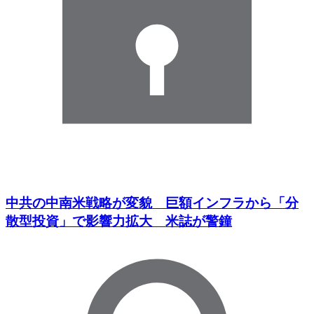
中共の中南米戦略が変貌 巨額インフラから「分
散型投資」で影響力拡大 米誌が警鐘