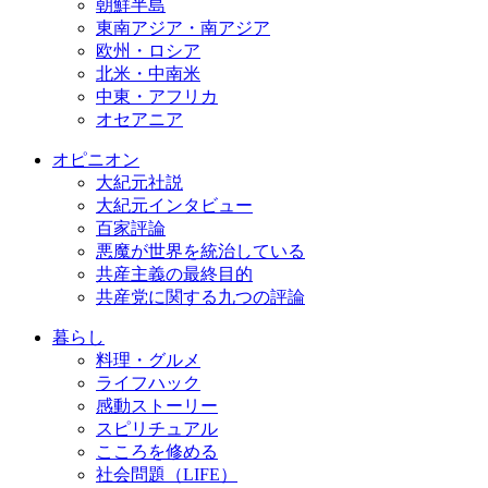
朝鮮半島
東南アジア・南アジア
欧州・ロシア
北米・中南米
中東・アフリカ
オセアニア
オピニオン
大紀元社説
大紀元インタビュー
百家評論
悪魔が世界を統治している
共産主義の最終目的
共産党に関する九つの評論
暮らし
料理・グルメ
ライフハック
感動ストーリー
スピリチュアル
こころを修める
社会問題（LIFE）