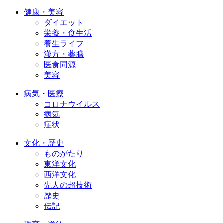
健康・美容
ダイエット
栄養・食生活
養生ライフ
漢方・薬膳
医食同源
美容
病気・医療
コロナウイルス
病気
症状
文化・歴史
ものがたり
東洋文化
西洋文化
先人の超技術
歴史
伝記