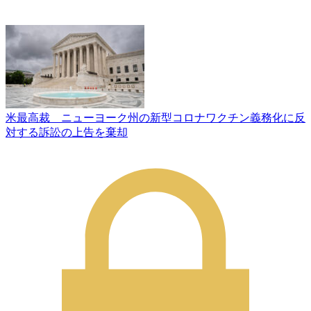
米最高裁 ニューヨーク州の新型コロナワクチン義務化に反
対する訴訟の上告を棄却