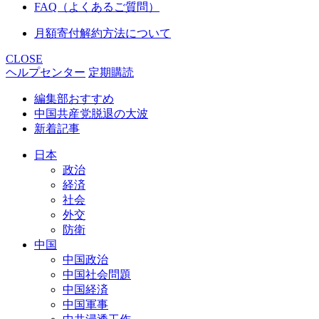
FAQ（よくあるご質問）
月額寄付解約方法について
CLOSE
ヘルプセンター
定期購読
編集部おすすめ
中国共産党脱退の大波
新着記事
日本
政治
経済
社会
外交
防衛
中国
中国政治
中国社会問題
中国経済
中国軍事