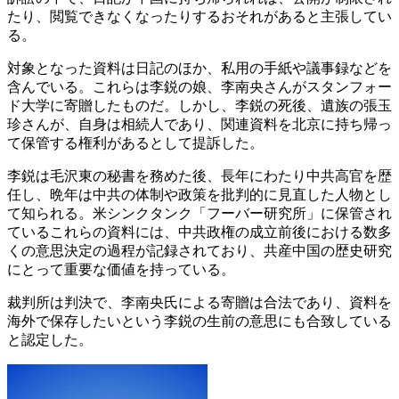
たり、閲覧できなくなったりするおそれがあると主張してい
る。
対象となった資料は日記のほか、私用の手紙や議事録などを
含んでいる。これらは李鋭の娘、李南央さんがスタンフォー
ド大学に寄贈したものだ。しかし、李鋭の死後、遺族の張玉
珍さんが、自身は相続人であり、関連資料を北京に持ち帰っ
て保管する権利があるとして提訴した。
李鋭は毛沢東の秘書を務めた後、長年にわたり中共高官を歴
任し、晩年は中共の体制や政策を批判的に見直した人物とし
て知られる。米シンクタンク「フーバー研究所」に保管され
ているこれらの資料には、中共政権の成立前後における数多
くの意思決定の過程が記録されており、共産中国の歴史研究
にとって重要な価値を持っている。
裁判所は判決で、李南央氏による寄贈は合法であり、資料を
海外で保存したいという李鋭の生前の意思にも合致している
と認定した。