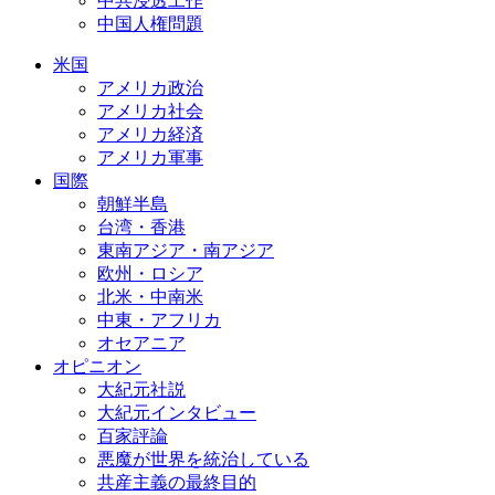
中共浸透工作
中国人権問題
米国
アメリカ政治
アメリカ社会
アメリカ経済
アメリカ軍事
国際
朝鮮半島
台湾・香港
東南アジア・南アジア
欧州・ロシア
北米・中南米
中東・アフリカ
オセアニア
オピニオン
大紀元社説
大紀元インタビュー
百家評論
悪魔が世界を統治している
共産主義の最終目的