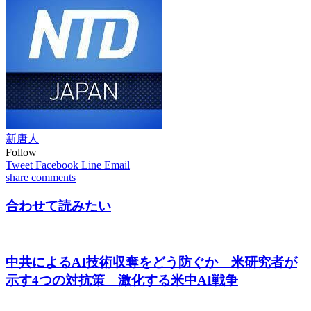
新唐人
Follow
Tweet
Facebook
Line
Email
share
comments
合わせて読みたい
中共によるAI技術収奪をどう防ぐか 米研究者が
示す4つの対抗策 激化する米中AI戦争