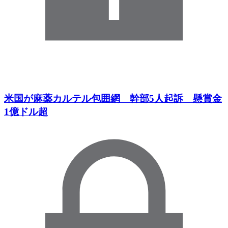
米国が麻薬カルテル包囲網 幹部5人起訴 懸賞金
1億ドル超