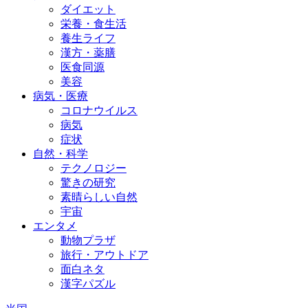
ダイエット
栄養・食生活
養生ライフ
漢方・薬膳
医食同源
美容
病気・医療
コロナウイルス
病気
症状
自然・科学
テクノロジー
驚きの研究
素晴らしい自然
宇宙
エンタメ
動物プラザ
旅行・アウトドア
面白ネタ
漢字パズル