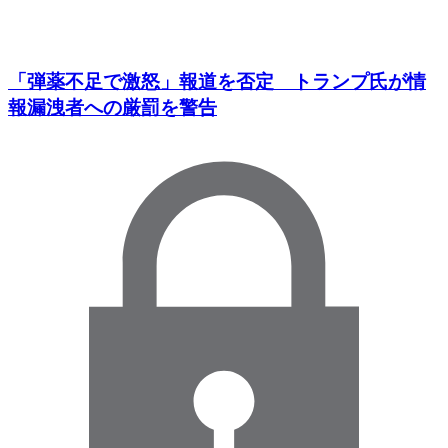
「弾薬不足で激怒」報道を否定 トランプ氏が情
報漏洩者への厳罰を警告