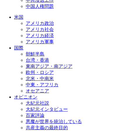
中共浸透工作
中国人権問題
米国
アメリカ政治
アメリカ社会
アメリカ経済
アメリカ軍事
国際
朝鮮半島
台湾・香港
東南アジア・南アジア
欧州・ロシア
北米・中南米
中東・アフリカ
オセアニア
オピニオン
大紀元社説
大紀元インタビュー
百家評論
悪魔が世界を統治している
共産主義の最終目的