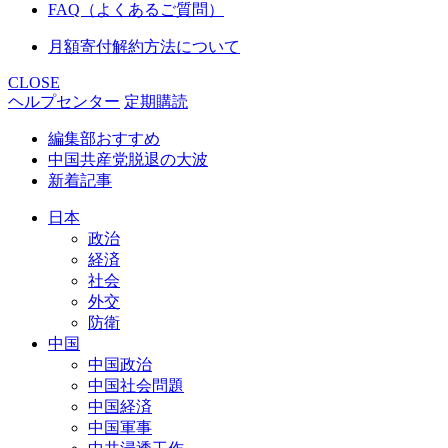
FAQ（よくあるご質問）
月額寄付解約方法について
CLOSE
ヘルプセンター
定期購読
編集部おすすめ
中国共産党脱退の大波
新着記事
日本
政治
経済
社会
外交
防衛
中国
中国政治
中国社会問題
中国経済
中国軍事