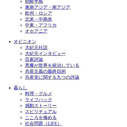
朝鮮半島
東南アジア・南アジア
欧州・ロシア
北米・中南米
中東・アフリカ
オセアニア
オピニオン
大紀元社説
大紀元インタビュー
百家評論
悪魔が世界を統治している
共産主義の最終目的
共産党に関する九つの評論
暮らし
料理・グルメ
ライフハック
感動ストーリー
スピリチュアル
こころを修める
社会問題（LIFE）