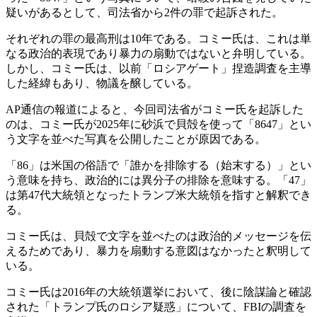
疑いがあるとして、司法省から2件の罪で起訴された。
それぞれの罪の最高刑は10年である。コミー氏は、これは単
なる政治的表現であり暴力の扇動ではないと弁明している。
しかし、コミー氏は、以前「ロシアゲート」捏造調査を主導
した経緯もあり、物議を醸している。
AP通信の報道によると、今回司法省がコミー氏を起訴した
のは、コミー氏が2025年に砂浜で貝殻を使って「8647」とい
う文字を並べた写真を公開したことが原因である。
「86」は米国の俗語で「誰かを排除する（始末する）」とい
う意味を持ち、政治的には異分子の排除を意味する。「47」
は第47代大統領となったトランプ米大統領を指すと解釈でき
る。
コミー氏は、貝殻で文字を並べたのは政治的メッセージを伝
えるためであり、暴力を扇動する意図はなかったと釈明して
いる。
コミー氏は2016年の大統領選挙において、後に陰謀論と確認
された「トランプ氏のロシア疑惑」について、FBIの調査を