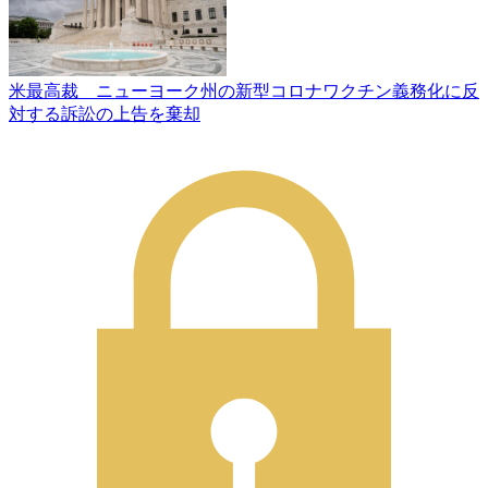
米最高裁 ニューヨーク州の新型コロナワクチン義務化に反
対する訴訟の上告を棄却