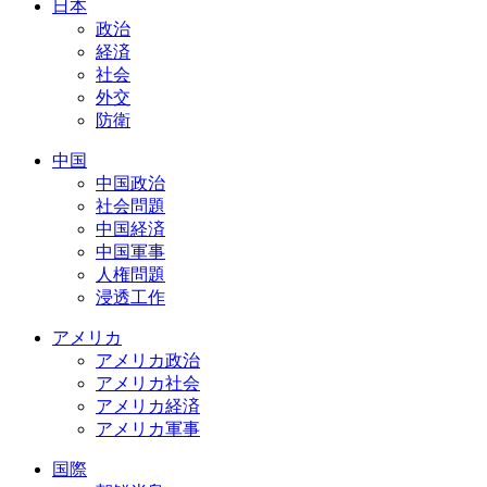
日本
政治
経済
社会
外交
防衛
中国
中国政治
社会問題
中国経済
中国軍事
人権問題
浸透工作
アメリカ
アメリカ政治
アメリカ社会
アメリカ経済
アメリカ軍事
国際