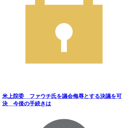
米上院委 ファウチ氏を議会侮辱とする決議を可
決 今後の手続きは