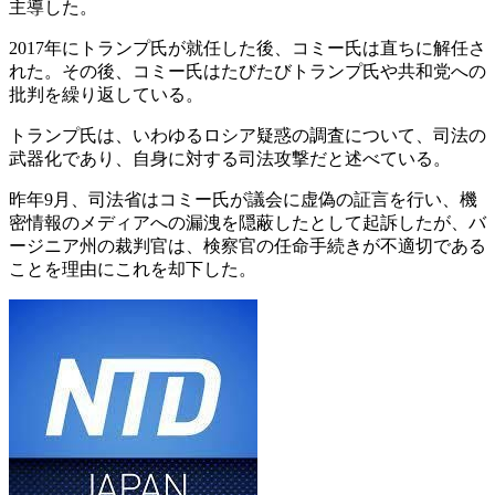
主導した。
2017年にトランプ氏が就任した後、コミー氏は直ちに解任さ
れた。その後、コミー氏はたびたびトランプ氏や共和党への
批判を繰り返している。
トランプ氏は、いわゆるロシア疑惑の調査について、司法の
武器化であり、自身に対する司法攻撃だと述べている。
昨年9月、司法省はコミー氏が議会に虚偽の証言を行い、機
密情報のメディアへの漏洩を隠蔽したとして起訴したが、バ
ージニア州の裁判官は、検察官の任命手続きが不適切である
ことを理由にこれを却下した。