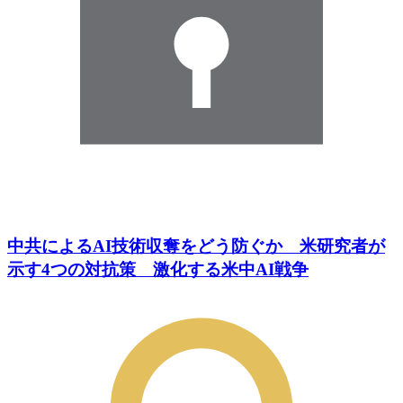
中共によるAI技術収奪をどう防ぐか 米研究者が
示す4つの対抗策 激化する米中AI戦争