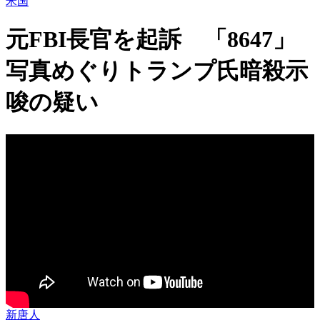
米国
元FBI長官を起訴 「8647」
写真めぐりトランプ氏暗殺示
唆の疑い
新唐人