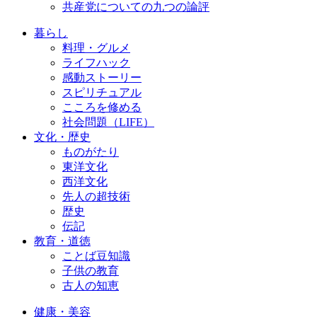
共産党についての九つの論評
暮らし
料理・グルメ
ライフハック
感動ストーリー
スピリチュアル
こころを修める
社会問題（LIFE）
文化・歴史
ものがたり
東洋文化
西洋文化
先人の超技術
歴史
伝記
教育・道徳
ことば豆知識
子供の教育
古人の知恵
健康・美容