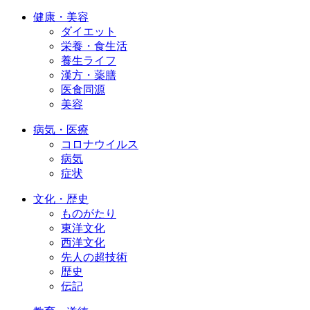
健康・美容
ダイエット
栄養・食生活
養生ライフ
漢方・薬膳
医食同源
美容
病気・医療
コロナウイルス
病気
症状
文化・歴史
ものがたり
東洋文化
西洋文化
先人の超技術
歴史
伝記