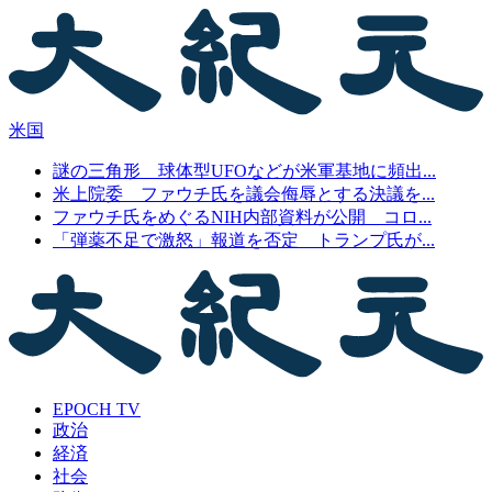
米国
謎の三角形 球体型UFOなどが米軍基地に頻出...
米上院委 ファウチ氏を議会侮辱とする決議を...
ファウチ氏をめぐるNIH内部資料が公開 コロ...
「弾薬不足で激怒」報道を否定 トランプ氏が...
EPOCH TV
政治
経済
社会