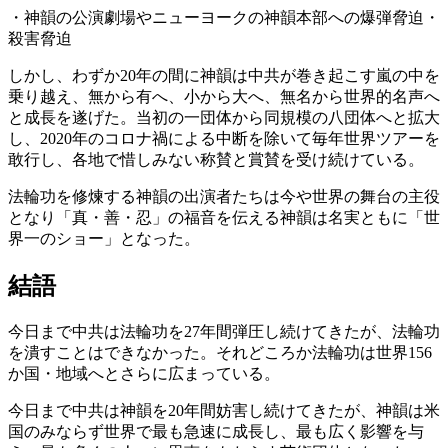
・神韻の公演劇場やニューヨークの神韻本部への爆弾脅迫・
殺害脅迫
しかし、わずか20年の間に神韻は中共が巻き起こす嵐の中を
乗り越え、無から有へ、小から大へ、無名から世界的名声へ
と成長を遂げた。当初の一団体から同規模の八団体へと拡大
し、2020年のコロナ禍による中断を除いて毎年世界ツアーを
敢行し、各地で惜しみない称賛と賞賛を受け続けている。
法輪功を修煉する神韻の出演者たちは今や世界の舞台の主役
となり「真・善・忍」の福音を伝える神韻は名実ともに「世
界一のショー」となった。
結語
今日まで中共は法輪功を27年間弾圧し続けてきたが、法輪功
を潰すことはできなかった。それどころか法輪功は世界156
か国・地域へとさらに広まっている。
今日まで中共は神韻を20年間妨害し続けてきたが、神韻は米
国のみならず世界で最も急速に成長し、最も広く影響を与