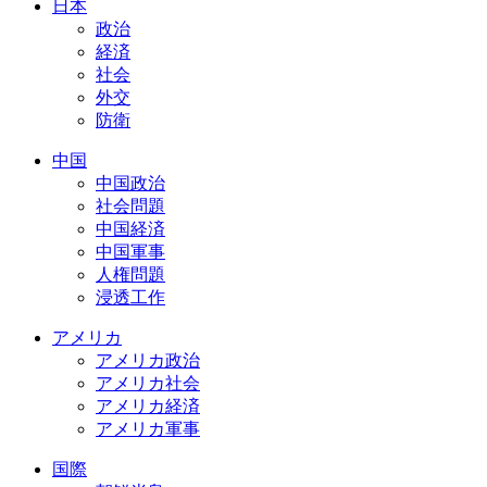
日本
政治
経済
社会
外交
防衛
中国
中国政治
社会問題
中国経済
中国軍事
人権問題
浸透工作
アメリカ
アメリカ政治
アメリカ社会
アメリカ経済
アメリカ軍事
国際