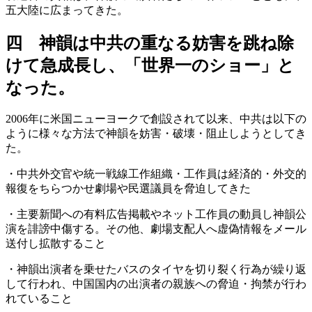
五大陸に広まってきた。
四 神韻は中共の重なる妨害を跳ね除
けて急成長し、「世界一のショー」と
なった。
2006年に米国ニューヨークで創設されて以来、中共は以下の
ように様々な方法で神韻を妨害・破壊・阻止しようとしてき
た。
・中共外交官や統一戦線工作組織・工作員は経済的・外交的
報復をちらつかせ劇場や民選議員を脅迫してきた
・主要新聞への有料広告掲載やネット工作員の動員し神韻公
演を誹謗中傷する。その他、劇場支配人へ虚偽情報をメール
送付し拡散すること
・神韻出演者を乗せたバスのタイヤを切り裂く行為が繰り返
して行われ、中国国内の出演者の親族への脅迫・拘禁が行わ
れていること