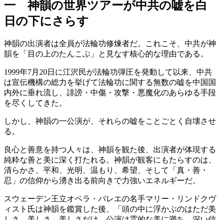
一 神韻の世界ツアーが中共の嘘を白
日の下にさらす
神韻の出演者は全員が法輪功修煉者だ。これこそ、中共が神
韻を「目の上のたんこぶ」と見なす核心的な理由である。
1999年7月20日に江沢民が法輪功弾圧を発動して以来、中共
は宣伝機構の総力を挙げて法輪功に関する無数の嘘を中国国
内外に垂れ流し、誹謗・中傷・攻撃・悪魔化のあらゆる手段
を尽くしてきた。
しかし、神韻の一公演が、それらの嘘をことごとく自壊させ
る。
良心と善意を持つ人々は、神韻を観た後、出演者が体現する
純粋な善と美に深く打たれる。神韻が観客にもたらすのは、
清らかさ、平和、光明、温もり、希望、そして「真・善・
忍」の信仰から湧き出る前向きで力強いエネルギーだ。
スウェーデン王立オペラ・バレエの名手マリー・リンドクヴ
ィスト氏は神韻を鑑賞した後、「頭の中に浮かぶのはただ美
しさ、美しさ、美しさだけ。公演は霊的な美に満ち、深い信