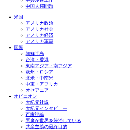
中共浸透工作
中国人権問題
米国
アメリカ政治
アメリカ社会
アメリカ経済
アメリカ軍事
国際
朝鮮半島
台湾・香港
東南アジア・南アジア
欧州・ロシア
北米・中南米
中東・アフリカ
オセアニア
オピニオン
大紀元社説
大紀元インタビュー
百家評論
悪魔が世界を統治している
共産主義の最終目的