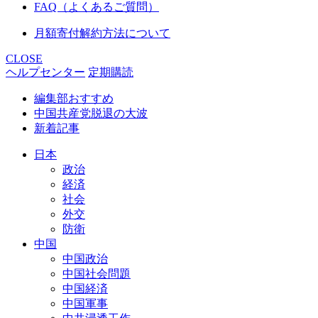
FAQ（よくあるご質問）
月額寄付解約方法について
CLOSE
ヘルプセンター
定期購読
編集部おすすめ
中国共産党脱退の大波
新着記事
日本
政治
経済
社会
外交
防衛
中国
中国政治
中国社会問題
中国経済
中国軍事