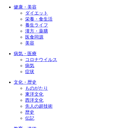
健康・美容
ダイエット
栄養・食生活
養生ライフ
漢方・薬膳
医食同源
美容
病気・医療
コロナウイルス
病気
症状
文化・歴史
ものがたり
東洋文化
西洋文化
先人の超技術
歴史
伝記