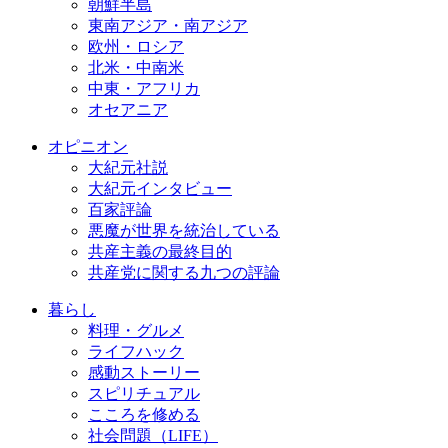
朝鮮半島
東南アジア・南アジア
欧州・ロシア
北米・中南米
中東・アフリカ
オセアニア
オピニオン
大紀元社説
大紀元インタビュー
百家評論
悪魔が世界を統治している
共産主義の最終目的
共産党に関する九つの評論
暮らし
料理・グルメ
ライフハック
感動ストーリー
スピリチュアル
こころを修める
社会問題（LIFE）