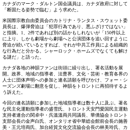
カナダのマーク・ダルトン国会議員は、カナダ政府に対して
「断固たる姿勢で臨む」よう求めた。
米国際宗教自由委員会のカトリナ・ランタス・スウェット委
員長は、爆弾脅迫は「犯罪行為であり、悪ふざけではない」
と指摘。1、2件であれば別の話かもしれないが「150件以上
に上り、しかも劇場から劇場へと公演団体を追い回すように
脅迫が続いているとすれば、それが中共工作員による組織的
な行為だと分かる。シャーロック・ホームズでなくても解け
る謎だ」と語った。
カナダ各地の神韻ファンは街頭に繰り出し、署名活動を展
開。政界、地域の指導者、法曹界、文化・芸術・教育各界の
人士に団体声明への参加と連名請願を呼びかけ、フォー・シ
ーズンズ劇場に翻意を促し、神韻をトロントに再招待するよ
う訴えた。
今回の連名請願に参加した地域指導者は数十人に及ぶ。著名
な民主化運動指導者の盛雪氏、トロント天安門愛国民主運動
支持者連合の関卓中・呉溫溫両共同議長、華僑協会トロント
支部会長の金声白氏、オンタリオ省中華総会館前会長の施善
美・王元培両氏、加台経貿文化交流協会会長の林美玲氏、カ