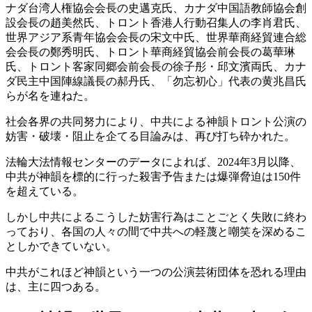
ナダ台湾人権協会会長の史邁克氏、カナダ中国語教師協会創
設会長の趙美然氏、トロント香港人行動召集人の李肖君氏、
世界アジア系青年協会会長の宋文中氏、世界華商経貿連合総
会会長の鄭秀明氏、トロント華商経貿協会前会長の葛華琳
氏、トロント客家同郷会前会長の徐子彤・邱文濱両氏、カナ
ダ民主中国陣線議長の郝丹氏、「勿忘初心」代表の黄兆昌氏
らが名を連ねた。
社会各界の共同努力により、中共による神韻トロント公演の
妨害・破壊・阻止を企てる目論みは、再び打ち砕かれた。
法輪大法情報センターのデータによれば、2024年3月以降、
中共が神韻を標的に行った殺害予告または爆弾脅迫は150件
を超えている。
しかし中共によるこうした妨害行為はことごとく失敗に終わ
っており、各国の人々の間で中共への軽蔑と嘲笑を深めるこ
としかできていない。
中共がこれほど神韻という一つの公演芸術団体を恐れる理由
は、主に四つある。