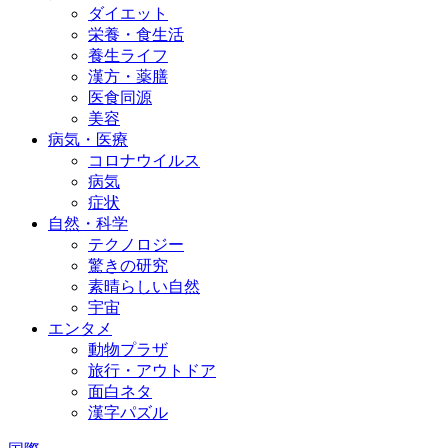
ダイエット
栄養・食生活
養生ライフ
漢方・薬膳
医食同源
美容
病気・医療
コロナウイルス
病気
症状
自然・科学
テクノロジー
驚きの研究
素晴らしい自然
宇宙
エンタメ
動物プラザ
旅行・アウトドア
面白ネタ
漢字パズル