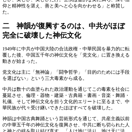
仰と精神性を湛え、善と美へと心を向かわせる」と称賛し
た。
二 神韻が復興するのは、中共がほぼ
完全に破壊した神伝文化
1949年に中共が中国大陸の合法政権・中華民国を暴力的に転
覆した後、中国五千年の神伝文化を「党文化」に置き換える
動きが始まった。
党文化は主に「無神論」「闘争哲学」「目的のためには手段
を選ばない」という三大毒素から成る。
中共は数十の血塗られた政治運動を通じてこの毒素を社会に
蔓延させ、倫理・器物・建築・古典籍・書画・音楽・舞踊・
礼儀、そして神伝文化を担う文化的エリートに至るまで、中
華民族が代々受け継いできたほぼすべてを破壊した。
神韻は中国古典舞踊という芸術形式を通じて、共産主義以前
の中華五千年の神伝文化を復興させ、中共に断ち切られた人
と神との絆を取り結び直す。「人は地に法り、地は天に法