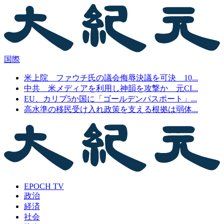
国際
米上院 ファウチ氏の議会侮辱決議を可決 10...
中共 米メディアを利用し神韻を攻撃か 元CI...
EU、カリブ5か国に「ゴールデンパスポート」...
高水準の移民受け入れ政策を支える根拠は弱体...
EPOCH TV
政治
経済
社会