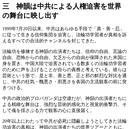
三 神韻は中共による人権迫害を世界
の舞台に映し出す
1999年7月20日以来、中共はあらゆる手段で「真・善・忍」
に従って生きる信仰集団を迫害し、法輪功学習者が真相を訴
えるすべての合法的チャンネルを封じてきた。
法輪功を修煉する神韻の出演者たちは、信仰の自由、言論の
自由、恐怖からの自由、欠乏からの自由が保障された米国に
身を置き、中国大陸で迫害されている数多くの法輪功学習者
のために声を上げることが自らの責務と考えている。彼らは
芸術という形で、是と非、善と悪、正と邪の鮮烈な対比を通
じ、中共の狂気・醜悪さ・邪悪さを各国の主流観客の前に突
きつける。
中共の政治的プロパガンダは空虚だが、神韻の出演者たちに
よる精緻な舞台は、強烈な芸術的感化力と視覚的衝撃力、そ
して魂を揺さぶる力で観客の心に直接届く。
20年以上にわたって中共が必死に隠蔽しようとしてきた法輪
功迫害の真相は、神韻の出演者たちの世界ツアーとともに、