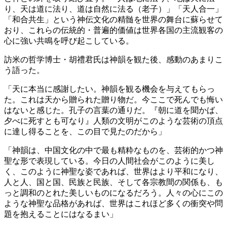
り、天は道に法り、道は自然に法る（老子）」「天人合一」
「和合共生」という神伝文化の精髄を世界の舞台に蘇らせて
おり、これらの伝統的・普遍的価値は世界各国の主流観客の
心に強い共鳴を呼び起こしている。
訪米の哲学博士・胡禮君氏は神韻を観た後、感動のあまりこ
う語った。
「天に本当に感謝したい。神韻を観る機会を与えてもらっ
た。これは天から贈られた贈り物だ。今ここで死んでも悔い
はないと感じた。孔子の言葉の通りだ。『朝に道を聞かば、
夕べに死すとも可なり』人類の文明がこのような芸術の頂点
に達し得ることを、この目で見たのだから」
「神韻は、中国文化の中で最も精粋なものを、芸術的かつ神
聖な形で表現している。今日の人間社会がこのように美し
く、このように神聖な姿であれば、世界はより平和になり、
人と人、国と国、民族と民族、そして各宗教間の関係も、も
っと調和のとれた美しいものになるだろう。人々の心にこの
ような神聖な品格があれば、世界はこれほど多くの衝突や問
題を抱えることにはなるまい」