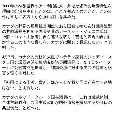
2006年の神韻世界ツアー開始以来、劇場が虚偽の爆弾脅迫を
理由に公演を中止したのは、これが初めてのことだ。この事
件は直ちに各方面から強い注目を集めた。
カナダの野党の雇用担当閣僚であり国会法輪功友好議員連盟
の共同議長を務める国会議員のガーネット・ジェニス氏は、
神韻トロント主催者に自ら連絡を取り「芸術的表現の自由に
対するこのような脅しを、カナダは断じて容認しない」と表
明した。
4月3日、カナダの元移民大臣でベテラン議員のジュディ・ス
グロ国会議員連盟法輪功友好議員団議長は、X（旧ツイッタ
ー）に公開書簡を掲載し、神韻公演に対する中共の脅迫と妨
害を強く非難した。
「外国による干渉、脅迫、嫌がらせが我が国に存在する余地
はない」と明言した。
カナダのネッド・クルーク国会議員は、「これは独裁体制、
全体主義政府、共産主義政府が国外情勢を攪乱するやり口の
典型例だ」と述べた。