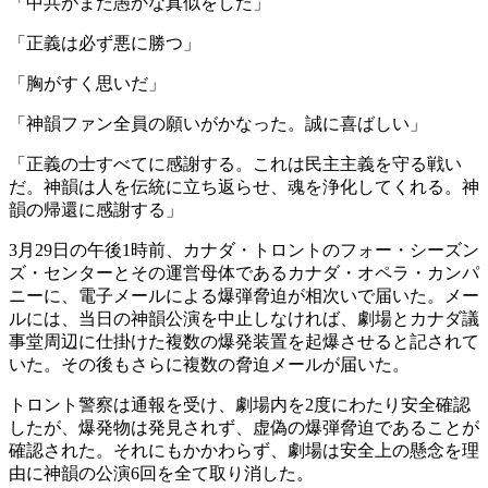
「中共がまた愚かな真似をした」
「正義は必ず悪に勝つ」
「胸がすく思いだ」
「神韻ファン全員の願いがかなった。誠に喜ばしい」
「正義の士すべてに感謝する。これは民主主義を守る戦い
だ。神韻は人を伝統に立ち返らせ、魂を浄化してくれる。神
韻の帰還に感謝する」
3月29日の午後1時前、カナダ・トロントのフォー・シーズン
ズ・センターとその運営母体であるカナダ・オペラ・カンパ
ニーに、電子メールによる爆弾脅迫が相次いで届いた。メー
ルには、当日の神韻公演を中止しなければ、劇場とカナダ議
事堂周辺に仕掛けた複数の爆発装置を起爆させると記されて
いた。その後もさらに複数の脅迫メールが届いた。
トロント警察は通報を受け、劇場内を2度にわたり安全確認
したが、爆発物は発見されず、虚偽の爆弾脅迫であることが
確認された。それにもかかわらず、劇場は安全上の懸念を理
由に神韻の公演6回を全て取り消した。