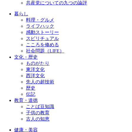
共産党についての九つの論評
暮らし
料理・グルメ
ライフハック
感動ストーリー
スピリチュアル
こころを修める
社会問題（LIFE）
文化・歴史
ものがたり
東洋文化
西洋文化
先人の超技術
歴史
伝記
教育・道徳
ことば豆知識
子供の教育
古人の知恵
健康・美容