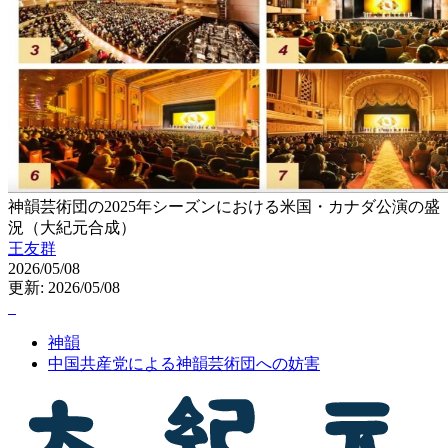
神韻芸術団の2025年シーズンにおける米国・カナダ公演の盛
況（大紀元合成）
王友群
2026/05/08
更新: 2026/05/08
神韻
中国共産党による神韻芸術団への妨害