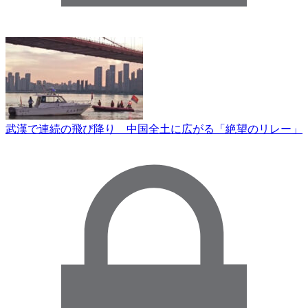
武漢で連続の飛び降り 中国全土に広がる「絶望のリレー」