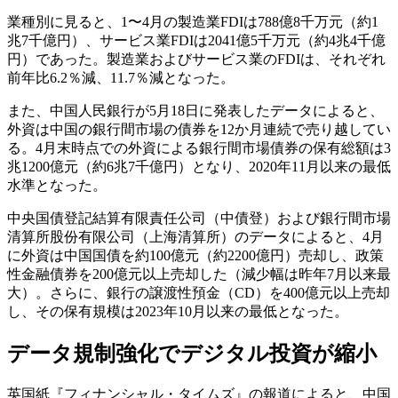
業種別に見ると、1〜4月の製造業FDIは788億8千万元（約1
兆7千億円）、サービス業FDIは2041億5千万元（約4兆4千億
円）であった。製造業およびサービス業のFDIは、それぞれ
前年比6.2％減、11.7％減となった。
また、中国人民銀行が5月18日に発表したデータによると、
外資は中国の銀行間市場の債券を12か月連続で売り越してい
る。4月末時点での外資による銀行間市場債券の保有総額は3
兆1200億元（約6兆7千億円）となり、2020年11月以来の最低
水準となった。
中央国債登記結算有限責任公司（中債登）および銀行間市場
清算所股份有限公司（上海清算所）のデータによると、4月
に外資は中国国債を約100億元（約2200億円）売却し、政策
性金融債券を200億元以上売却した（減少幅は昨年7月以来最
大）。さらに、銀行の譲渡性預金（CD）を400億元以上売却
し、その保有規模は2023年10月以来の最低となった。
データ規制強化でデジタル投資が縮小
英国紙『フィナンシャル・タイムズ』の報道によると、中国