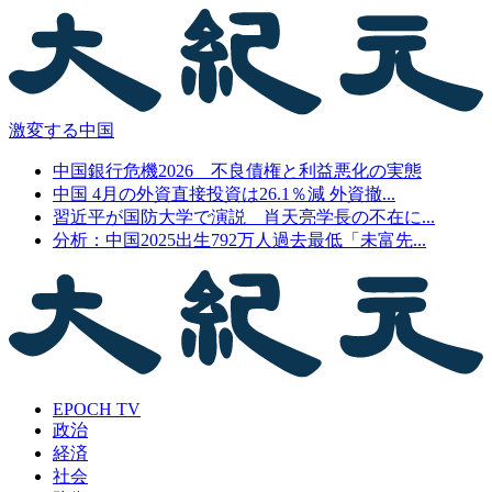
激変する中国
中国銀行危機2026 不良債権と利益悪化の実態
中国 4月の外資直接投資は26.1％減 外資撤...
習近平が国防大学で演説 肖天亮学長の不在に...
分析：中国2025出生792万人過去最低「未富先...
EPOCH TV
政治
経済
社会