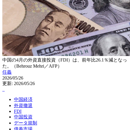
中国の4月の外資直接投資（FDI）は、前年比26.1％減となっ
た。（Behrouz Mehri／AFP）
任義
2026/05/26
更新: 2026/05/26
中国経済
外資撤退
FDI
中国投資
データ規制
債券市場