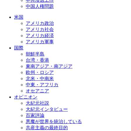
中共浸透工作
中国人権問題
米国
アメリカ政治
アメリカ社会
アメリカ経済
アメリカ軍事
国際
朝鮮半島
台湾・香港
東南アジア・南アジア
欧州・ロシア
北米・中南米
中東・アフリカ
オセアニア
オピニオン
大紀元社説
大紀元インタビュー
百家評論
悪魔が世界を統治している
共産主義の最終目的