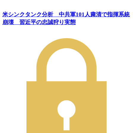
米シンクタンク分析 中共軍101人粛清で指揮系統
崩壊 習近平の忠誠狩り実態