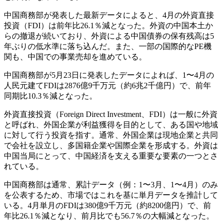
中国商務部が発表した最新データによると、4月の外資直接
投資（FDI）は前年比26.1％減となった。外資の中国本土か
らの撤退が続いており、外資による中国債券の保有残高は5
年ぶりの低水準に落ち込んだ。また、一部の国際的なPE機
関も、中国での事業売却を進めている。
中国商務部が5月23日に発表したデータによれば、1〜4月の
人民元建てFDIは2876億9千万元（約6兆2千億円）で、前年
同期比10.3％減となった。
外資直接投資（Foreign Direct Investment、FDI）は一般に外資
と呼ばれ、外国企業が利益獲得を目的として、ある国や地域
に対して行う投資を指す。通常、外国企業は現地企業と共同
で会社を設立し、多国籍企業や国際企業を形成する。外資は
中国当局にとって、中国経済を支える重要な要素の一つとさ
れている。
中国商務部は通常、累計データ（例：1〜3月、1〜4月）のみ
を公表するため、市場ではこれを基に単月データを推計して
いる。4月単月のFDIは380億9千万元（約8200億円）で、前
年比26.1％減となり、前月比でも56.7％の大幅減となった。