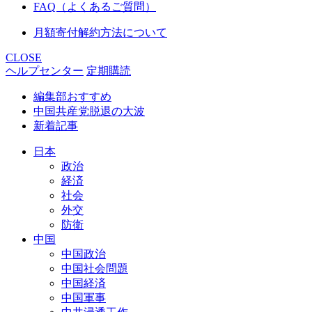
FAQ（よくあるご質問）
月額寄付解約方法について
CLOSE
ヘルプセンター
定期購読
編集部おすすめ
中国共産党脱退の大波
新着記事
日本
政治
経済
社会
外交
防衛
中国
中国政治
中国社会問題
中国経済
中国軍事