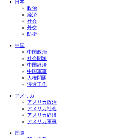
日本
政治
経済
社会
外交
防衛
中国
中国政治
社会問題
中国経済
中国軍事
人権問題
浸透工作
アメリカ
アメリカ政治
アメリカ社会
アメリカ経済
アメリカ軍事
国際