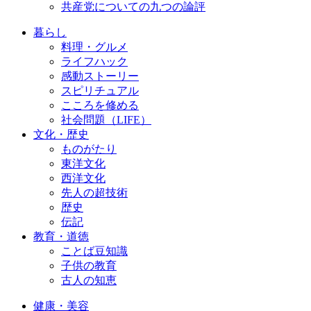
共産党についての九つの論評
暮らし
料理・グルメ
ライフハック
感動ストーリー
スピリチュアル
こころを修める
社会問題（LIFE）
文化・歴史
ものがたり
東洋文化
西洋文化
先人の超技術
歴史
伝記
教育・道徳
ことば豆知識
子供の教育
古人の知恵
健康・美容