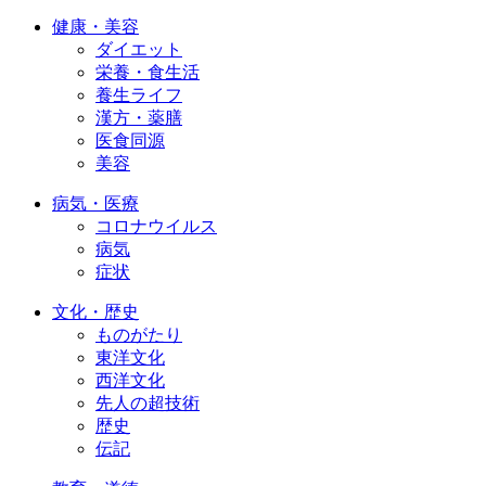
健康・美容
ダイエット
栄養・食生活
養生ライフ
漢方・薬膳
医食同源
美容
病気・医療
コロナウイルス
病気
症状
文化・歴史
ものがたり
東洋文化
西洋文化
先人の超技術
歴史
伝記