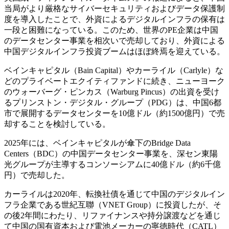
当局がより厳格なサイバーセキュリティおよびデータ保護制
度を導入したことで、外資によるデジタルインフラの保有は
一段と困難になっている。このため、世界のPE企業は中国
のデータセンター事業を相次いで売却しており、外資による
中国デジタルインフラ投資ブームはほぼ終焉を迎えている。
ベインキャピタル（Bain Capital）やカーライル（Carlyle）な
どのプライベートエクイティファンドに続き、ニューヨーク
のウォーバーグ・ピンカス（Warburg Pincus）の出資を受け
るプリンストン・デジタル・グループ（PDG）は、中国6都
市で展開するデータセンターを10億ドル（約1500億円）で売
却することを検討している。
2025年には、ベインキャピタルが傘下のBridge Data
Centers（BDC）の中国データセンター事業を、深セン東陽
光グループが主導するコンソーシアムに40億ドル（約6千億
円）で売却した。
カーライルは2020年、転換社債を通じて中国のデジタルイン
フラ企業である世紀互聯（VNET Group）に投資したが、そ
の後2年間にわたり、リファイナンスや持分譲渡などを通じ
て中国の国有資本および電池メーカーの寧徳時代（CATL）