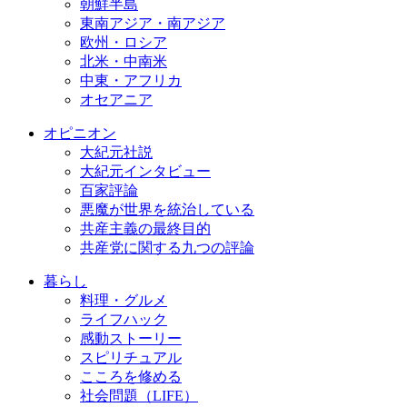
朝鮮半島
東南アジア・南アジア
欧州・ロシア
北米・中南米
中東・アフリカ
オセアニア
オピニオン
大紀元社説
大紀元インタビュー
百家評論
悪魔が世界を統治している
共産主義の最終目的
共産党に関する九つの評論
暮らし
料理・グルメ
ライフハック
感動ストーリー
スピリチュアル
こころを修める
社会問題（LIFE）