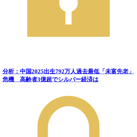
分析：中国2025出生792万人過去最低「未富先老」
危機 高齢者3億超でシルバー経済は