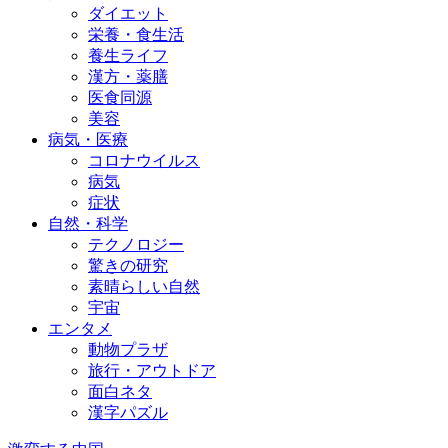
ダイエット
栄養・食生活
養生ライフ
漢方・薬膳
医食同源
美容
病気・医療
コロナウイルス
病気
症状
自然・科学
テクノロジー
驚きの研究
素晴らしい自然
宇宙
エンタメ
動物プラザ
旅行・アウトドア
面白ネタ
漢字パズル