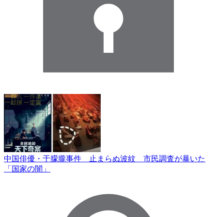
中国俳優・于朦朧事件 止まらぬ波紋 市民調査が暴いた
「国家の闇」