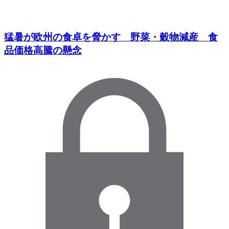
猛暑が欧州の食卓を脅かす 野菜・穀物減産 食
品価格高騰の懸念