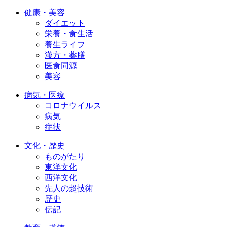
健康・美容
ダイエット
栄養・食生活
養生ライフ
漢方・薬膳
医食同源
美容
病気・医療
コロナウイルス
病気
症状
文化・歴史
ものがたり
東洋文化
西洋文化
先人の超技術
歴史
伝記