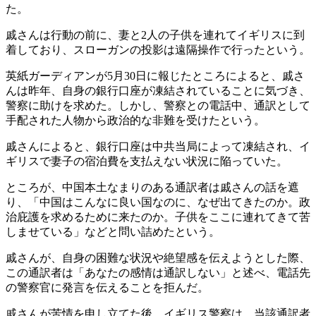
た。
戚さんは行動の前に、妻と2人の子供を連れてイギリスに到
着しており、スローガンの投影は遠隔操作で行ったという。
英紙ガーディアンが5月30日に報じたところによると、戚さ
んは昨年、自身の銀行口座が凍結されていることに気づき、
警察に助けを求めた。しかし、警察との電話中、通訳として
手配された人物から政治的な非難を受けたという。
戚さんによると、銀行口座は中共当局によって凍結され、イ
ギリスで妻子の宿泊費を支払えない状況に陥っていた。
ところが、中国本土なまりのある通訳者は戚さんの話を遮
り、「中国はこんなに良い国なのに、なぜ出てきたのか。政
治庇護を求めるために来たのか。子供をここに連れてきて苦
しませている」などと問い詰めたという。
戚さんが、自身の困難な状況や絶望感を伝えようとした際、
この通訳者は「あなたの感情は通訳しない」と述べ、電話先
の警察官に発言を伝えることを拒んだ。
戚さんが苦情を申し立てた後、イギリス警察は、当該通訳者