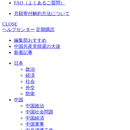
FAQ（よくあるご質問）
月額寄付解約方法について
CLOSE
ヘルプセンター
定期購読
編集部おすすめ
中国共産党脱退の大波
新着記事
日本
政治
経済
社会
外交
防衛
中国
中国政治
中国社会問題
中国経済
中国軍事