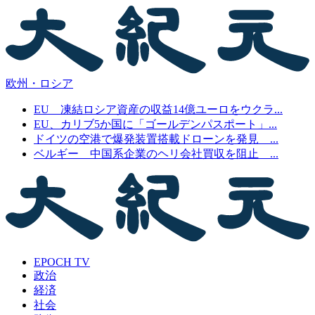
欧州・ロシア
EU 凍結ロシア資産の収益14億ユーロをウクラ...
EU、カリブ5か国に「ゴールデンパスポート」...
ドイツの空港で爆発装置搭載ドローンを発見 ...
ベルギー 中国系企業のヘリ会社買収を阻止 ...
EPOCH TV
政治
経済
社会