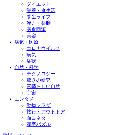
ダイエット
栄養・食生活
養生ライフ
漢方・薬膳
医食同源
美容
病気・医療
コロナウイルス
病気
症状
自然・科学
テクノロジー
驚きの研究
素晴らしい自然
宇宙
エンタメ
動物プラザ
旅行・アウトドア
面白ネタ
漢字パズル