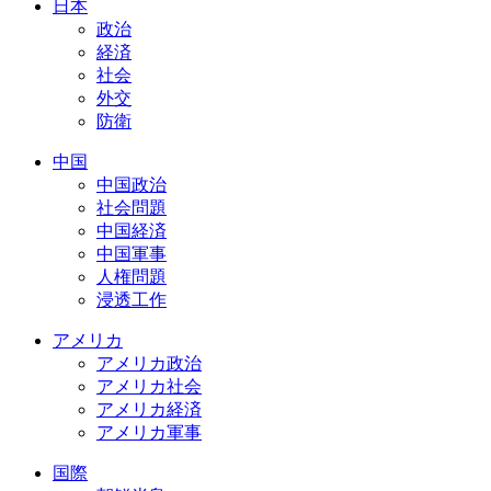
日本
政治
経済
社会
外交
防衛
中国
中国政治
社会問題
中国経済
中国軍事
人権問題
浸透工作
アメリカ
アメリカ政治
アメリカ社会
アメリカ経済
アメリカ軍事
国際