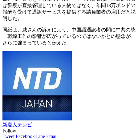
は警察が直接管理している人物ではなく、年間13万ポンドの
報酬を受けて通訳サービスを提供する請負業者の雇用だと説
明した。
同紙は、戚さんの訴えにより、中国語通訳者の間に中共の統
一戦線工作の影響が広がっているのではないかとの懸念が、
さらに強まっていると伝えた。
新唐人テレビ
Follow
Tweet
Facebook
Line
Email