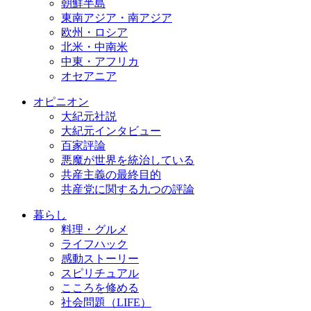
朝鮮半島
東南アジア・南アジア
欧州・ロシア
北米・中南米
中東・アフリカ
オセアニア
オピニオン
大紀元社説
大紀元インタビュー
百家評論
悪魔が世界を統治している
共産主義の最終目的
共産党に関する九つの評論
暮らし
料理・グルメ
ライフハック
感動ストーリー
スピリチュアル
こころを修める
社会問題（LIFE）