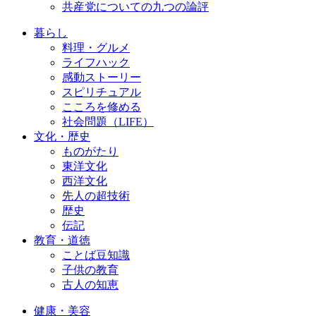
共産党についての九つの論評
暮らし
料理・グルメ
ライフハック
感動ストーリー
スピリチュアル
こころを修める
社会問題（LIFE）
文化・歴史
ものがたり
東洋文化
西洋文化
先人の超技術
歴史
伝記
教育・道徳
ことば豆知識
子供の教育
古人の知恵
健康・美容