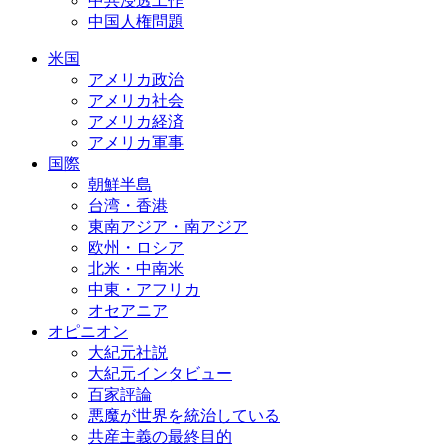
中共浸透工作
中国人権問題
米国
アメリカ政治
アメリカ社会
アメリカ経済
アメリカ軍事
国際
朝鮮半島
台湾・香港
東南アジア・南アジア
欧州・ロシア
北米・中南米
中東・アフリカ
オセアニア
オピニオン
大紀元社説
大紀元インタビュー
百家評論
悪魔が世界を統治している
共産主義の最終目的