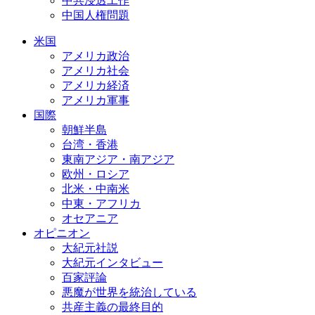
中共浸透工作
中国人権問題
米国
アメリカ政治
アメリカ社会
アメリカ経済
アメリカ軍事
国際
朝鮮半島
台湾・香港
東南アジア・南アジア
欧州・ロシア
北米・中南米
中東・アフリカ
オセアニア
オピニオン
大紀元社説
大紀元インタビュー
百家評論
悪魔が世界を統治している
共産主義の最終目的