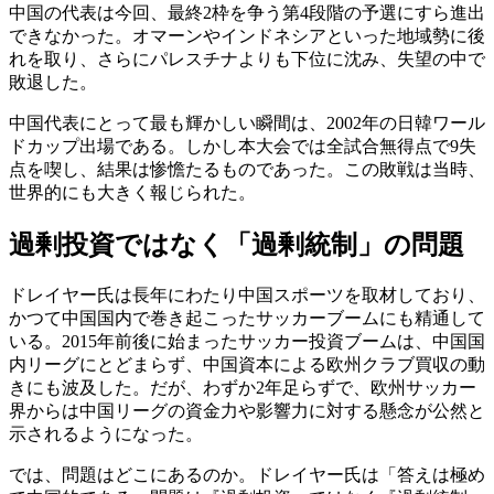
中国の代表は今回、最終2枠を争う第4段階の予選にすら進出
できなかった。オマーンやインドネシアといった地域勢に後
れを取り、さらにパレスチナよりも下位に沈み、失望の中で
敗退した。
中国代表にとって最も輝かしい瞬間は、2002年の日韓ワール
ドカップ出場である。しかし本大会では全試合無得点で9失
点を喫し、結果は惨憺たるものであった。この敗戦は当時、
世界的にも大きく報じられた。
過剰投資ではなく「過剰統制」の問題
ドレイヤー氏は長年にわたり中国スポーツを取材しており、
かつて中国国内で巻き起こったサッカーブームにも精通して
いる。2015年前後に始まったサッカー投資ブームは、中国国
内リーグにとどまらず、中国資本による欧州クラブ買収の動
きにも波及した。だが、わずか2年足らずで、欧州サッカー
界からは中国リーグの資金力や影響力に対する懸念が公然と
示されるようになった。
では、問題はどこにあるのか。ドレイヤー氏は「答えは極め