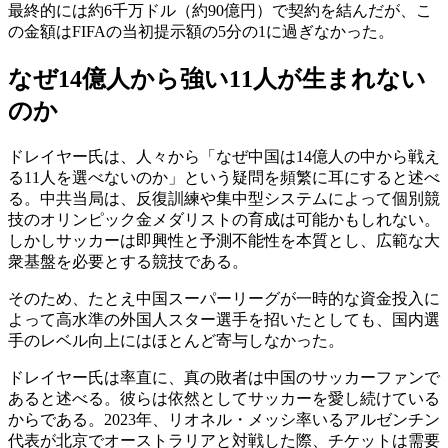
最終的には約6千万ドル（約90億円）で契約を結んだが、こ
の金額はFIFAの当初提示額の5分の1に過ぎなかった。
なぜ14億人から強い11人が生まれない
のか
ドレイヤー氏は、人々から「なぜ中国は14億人の中から戦え
る11人を選べないのか」という疑問を頻繁に耳にすると述べ
る。中共当局は、反復訓練や集中型システムによって個別競
技のオリンピック金メダリストの育成は可能かもしれない。
しかしサッカーは即興性と予測不能性を本質とし、広範な大
衆基盤を必要とする競技である。
そのため、たとえ中国スーパーリーグが一時的な資金投入に
よって高水準の外国人スター選手を招いたとしても、国内選
手のレベル向上にはほとんど寄与しなかった。
ドレイヤー氏は率直に、真の敗者は中国のサッカーファンで
あると述べる。彼らは依然としてサッカーを愛し続けている
からである。2023年、リオネル・メッシ率いるアルゼンチン
代表が北京でオーストラリアと対戦した際、チケットは需要