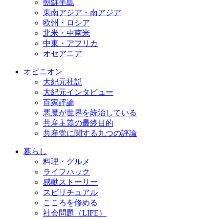
朝鮮半島
東南アジア・南アジア
欧州・ロシア
北米・中南米
中東・アフリカ
オセアニア
オピニオン
大紀元社説
大紀元インタビュー
百家評論
悪魔が世界を統治している
共産主義の最終目的
共産党に関する九つの評論
暮らし
料理・グルメ
ライフハック
感動ストーリー
スピリチュアル
こころを修める
社会問題（LIFE）