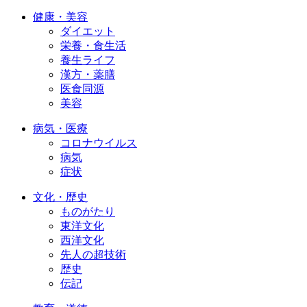
健康・美容
ダイエット
栄養・食生活
養生ライフ
漢方・薬膳
医食同源
美容
病気・医療
コロナウイルス
病気
症状
文化・歴史
ものがたり
東洋文化
西洋文化
先人の超技術
歴史
伝記