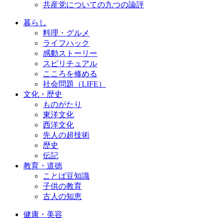
共産党についての九つの論評
暮らし
料理・グルメ
ライフハック
感動ストーリー
スピリチュアル
こころを修める
社会問題（LIFE）
文化・歴史
ものがたり
東洋文化
西洋文化
先人の超技術
歴史
伝記
教育・道徳
ことば豆知識
子供の教育
古人の知恵
健康・美容