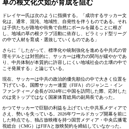
草の根文化欠如が育成を阻む
ドレイヤー氏は次のように指摘する。「成功するサッカー文
化は、通常、混沌、地域性、自発性を伴うものである。それ
は子供たちが路地や街角で自然にボールを蹴ることに根ざ
し、地域の草の根クラブ活動に依存し、ピラミッド型リーグ
の中で人材を育成・選抜していくものである」
さらに「したがって、標準化や統制強化を進める中共式の管
理モデルとは対照的に、サッカーは権力の関与が緩やかであ
り、中共体制が本質的に許容しにくい地域社会の土壌の中で
こそ発展する」と論じている。
現在、サッカーは中共の政治的優先順位の中で大きく位置を
下げている。国際サッカー連盟（FIFA）のジャンニ・イン
ファンティーノ会長が2024年に中国を訪問した際、応対した
のは党トップではなく国家体育総局の副局長であった。
かつてサッカーで巨額の利益を上げていた中共系メディアで
さえ、勢いを失っている。2026年ワールドカップ開幕を前に
した時点でも、独占放映権を持つ国営メディア・中央広播電
視総台（CMG）はFIFAと放映契約を締結していなかった。