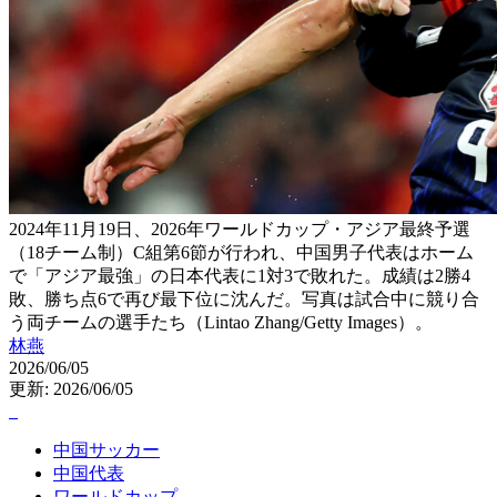
2024年11月19日、2026年ワールドカップ・アジア最終予選
（18チーム制）C組第6節が行われ、中国男子代表はホーム
で「アジア最強」の日本代表に1対3で敗れた。成績は2勝4
敗、勝ち点6で再び最下位に沈んだ。写真は試合中に競り合
う両チームの選手たち（Lintao Zhang/Getty Images）。
林燕
2026/06/05
更新: 2026/06/05
中国サッカー
中国代表
ワールドカップ