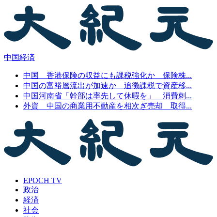
中国経済
中国 香港保険の収益にも課税強化か 保険株...
中国の富裕層流出が加速か 追徴課税で資産移...
中国河南省「幹部は率先して休暇を」 消費刺...
外資 中国の商業用不動産を相次ぎ売却 取得...
EPOCH TV
政治
経済
社会