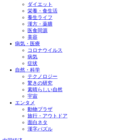
ダイエット
栄養・食生活
養生ライフ
漢方・薬膳
医食同源
美容
病気・医療
コロナウイルス
病気
症状
自然・科学
テクノロジー
驚きの研究
素晴らしい自然
宇宙
エンタメ
動物プラザ
旅行・アウトドア
面白ネタ
漢字パズル