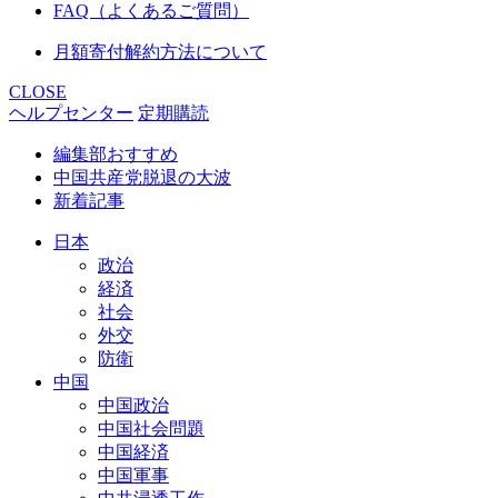
FAQ（よくあるご質問）
月額寄付解約方法について
CLOSE
ヘルプセンター
定期購読
編集部おすすめ
中国共産党脱退の大波
新着記事
日本
政治
経済
社会
外交
防衛
中国
中国政治
中国社会問題
中国経済
中国軍事