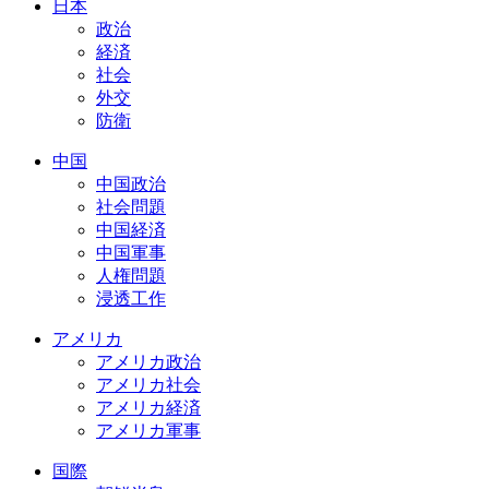
日本
政治
経済
社会
外交
防衛
中国
中国政治
社会問題
中国経済
中国軍事
人権問題
浸透工作
アメリカ
アメリカ政治
アメリカ社会
アメリカ経済
アメリカ軍事
国際