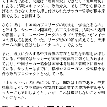
て中国的である。問題は『過剰投資』ではなく『過剰統制』
にある。汚職スキャンダル、政治介入、そして下から積み上
げるのではなく上から押し付けられたサッカー哲学が根本原
因である」と指摘する。
さらに彼は、中国国内プロリーグの現状を「惨憺たるもの」
と評する。今シーズン開幕時、八百長や賭博、汚職への処罰
の影響により、スーパーリーグのクラブの半数以上がマイナ
スの勝ち点を抱えていた。リーグ戦の10節を終えても、天津
チームの勝ち点はなおマイナスのままであった。
また、過度に介入する中共官僚の存在も深刻な影響を及ぼし
ている。中国ではサッカーが国家行政体制に強く組み込まれ
ており、中国サッカー協会は国家体育総局の管轄下に置かれ
ている。サッカーはすでに、指標やスローガン、公式指令を
伴う政治プロジェクトと化している。
「上から下へ」の計画についても、問題は明白である。中共
指導部はインフラ建設や電気自動車産業での成功モデルをサ
ッカーにも適用しようとしたが、これは機能しないことが明
らかになった。