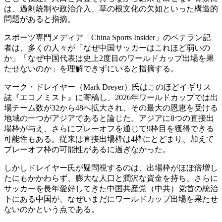
は、過剰統制や政治介入、草の根文化の欠如といった構造的
問題があると指摘。
スポーツ専門メディア「China Sports Insider」のベテラン記
者は、多くの人々が「なぜ中国サッカーはこれほど弱いの
か」「なぜ中国代表は史上2度目のワールドカップ出場を果
たせないのか」を理解できずにいると指摘する。
マーク・ドレイヤー（Mark Dreyer）氏はこのほどイギリス
誌『エコノミスト』に寄稿し、2026年ワールドカップでは出
場チーム数が32から48へ拡大され、その最大の恩恵を受ける
地域の一つがアジアであると論じた。アジアに8つの直接出
場枠が与え、さらにプレーオフを通じて9枠目を獲得できる
可能性もある。従来は直接出場枠は4枠にとどまり、加えて
プレーオフ枠の可能性があるに過ぎなかった。
しかしドレイヤー氏が疑問視するのは、出場枠がほぼ倍増し
たにもかかわらず、膨大な人口と潤沢な資金を持ち、さらに
サッカーを長年愛好してきた中国共産党（中共）党首の統治
下にある中国が、なぜいまだにワールドカップ出場を果たせ
ないのかという点である。