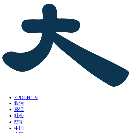
EPOCH TV
政治
経済
社会
防衛
中国