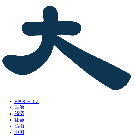
EPOCH TV
政治
経済
社会
防衛
中国