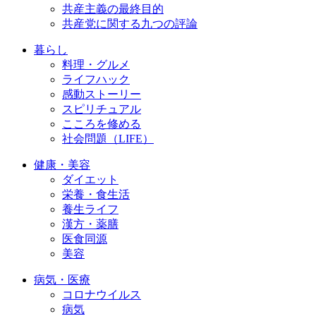
共産主義の最終目的
共産党に関する九つの評論
暮らし
料理・グルメ
ライフハック
感動ストーリー
スピリチュアル
こころを修める
社会問題（LIFE）
健康・美容
ダイエット
栄養・食生活
養生ライフ
漢方・薬膳
医食同源
美容
病気・医療
コロナウイルス
病気