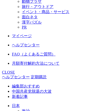
動物プラザ
旅行・アウトドア
イベント・商品・サービス
面白ネタ
漢字パズル
PR
マイページ
ヘルプセンター
FAQ（よくあるご質問）
月額寄付解約方法について
CLOSE
ヘルプセンター
定期購読
編集部おすすめ
中国共産党脱退の大波
新着記事
日本
政治