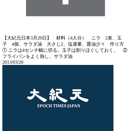
【大紀元日本3月20日】 材料（4人分） ニラ 2束、玉
子 4個、サラダ油 大さじ2、塩適量、醤油少々 作り方
① ニラは4センチ幅に切る。玉子は割りほぐしておく。 ②
フライパンをよく熱し、サラダ油
2013/03/20