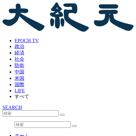
EPOCH TV
政治
経済
社会
防衛
中国
米国
国際
LIFE
すべて
SEARCH
ホーム