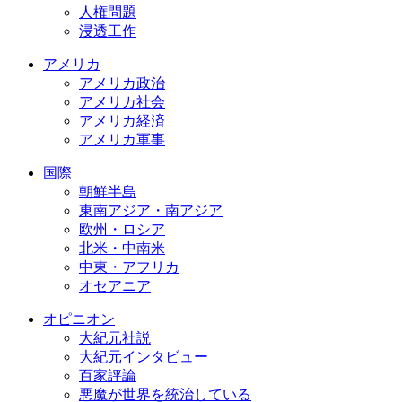
人権問題
浸透工作
アメリカ
アメリカ政治
アメリカ社会
アメリカ経済
アメリカ軍事
国際
朝鮮半島
東南アジア・南アジア
欧州・ロシア
北米・中南米
中東・アフリカ
オセアニア
オピニオン
大紀元社説
大紀元インタビュー
百家評論
悪魔が世界を統治している