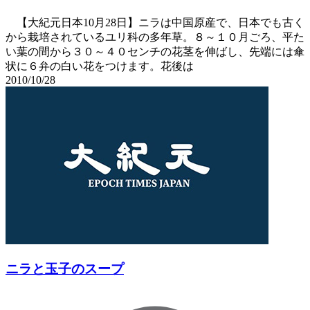
【大紀元日本10月28日】ニラは中国原産で、日本でも古く
から栽培されているユリ科の多年草。８～１０月ごろ、平た
い葉の間から３０～４０センチの花茎を伸ばし、先端には傘
状に６弁の白い花をつけます。花後は
2010/10/28
ニラと玉子のスープ