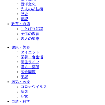
西洋文化
先人の超技術
歴史
伝記
教育・道徳
ことば豆知識
子供の教育
古人の知恵
健康・美容
ダイエット
栄養・食生活
養生ライフ
漢方・薬膳
医食同源
美容
病気・医療
コロナウイルス
病気
症状
自然・科学