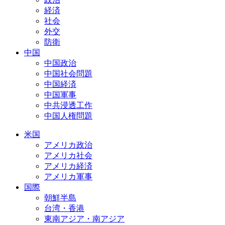
経済
社会
外交
防衛
中国
中国政治
中国社会問題
中国経済
中国軍事
中共浸透工作
中国人権問題
米国
アメリカ政治
アメリカ社会
アメリカ経済
アメリカ軍事
国際
朝鮮半島
台湾・香港
東南アジア・南アジア