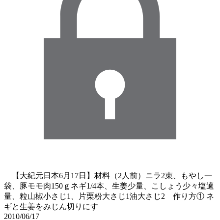
【大紀元日本6月17日】材料（2人前）ニラ2束、もやし一
袋、豚モモ肉150ｇネギ1/4本、生姜少量、こしょう少々塩適
量、粒山椒小さじ1、片栗粉大さじ1油大さじ2 作り方① ネ
ギと生姜をみじん切りにす
2010/06/17