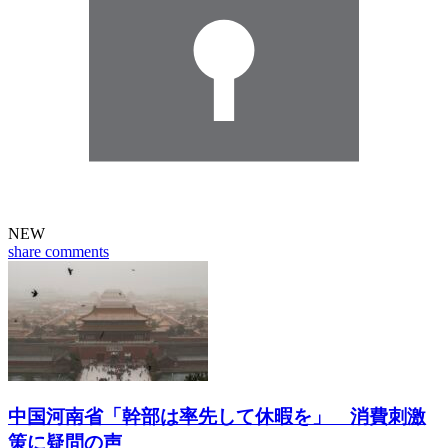
NEW
share
comments
中国河南省「幹部は率先して休暇を」 消費刺激
策に疑問の声