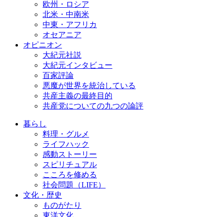
欧州・ロシア
北米・中南米
中東・アフリカ
オセアニア
オピニオン
大紀元社説
大紀元インタビュー
百家評論
悪魔が世界を統治している
共産主義の最終目的
共産党についての九つの論評
暮らし
料理・グルメ
ライフハック
感動ストーリー
スピリチュアル
こころを修める
社会問題（LIFE）
文化・歴史
ものがたり
東洋文化