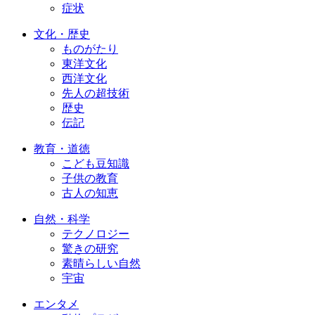
症状
文化・歴史
ものがたり
東洋文化
西洋文化
先人の超技術
歴史
伝記
教育・道徳
こども豆知識
子供の教育
古人の知恵
自然・科学
テクノロジー
驚きの研究
素晴らしい自然
宇宙
エンタメ