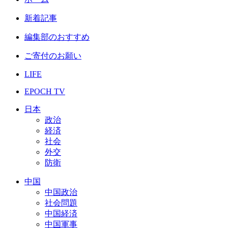
新着記事
編集部のおすすめ
ご寄付のお願い
LIFE
EPOCH TV
日本
政治
経済
社会
外交
防衛
中国
中国政治
社会問題
中国経済
中国軍事