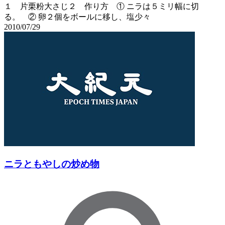
１ 片栗粉大さじ２ 作り方 ① ニラは５ミリ幅に切
る。 ② 卵２個をボールに移し、塩少々
2010/07/29
ニラともやしの炒め物