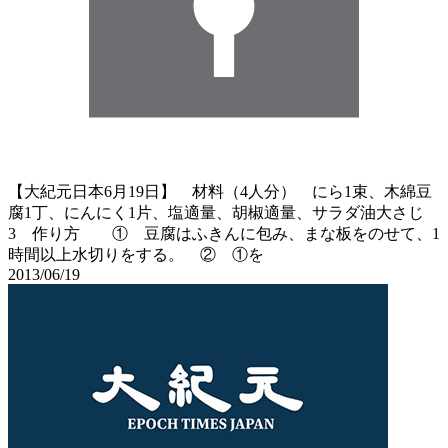
【大紀元日本6月19日】 材料（4人分） にら1束、木綿豆
腐1丁、にんにく1片、塩適量、胡椒適量、サラダ油大さじ
3 作り方 ① 豆腐はふきんに包み、まな板をのせて、1
時間以上水切りをする。 ② ①を
2013/06/19