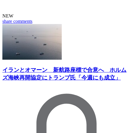
NEW
share
comments
イランとオマーン 新航路座標で合意へ ホルム
ズ海峡再開協定にトランプ氏「今週にも成立」