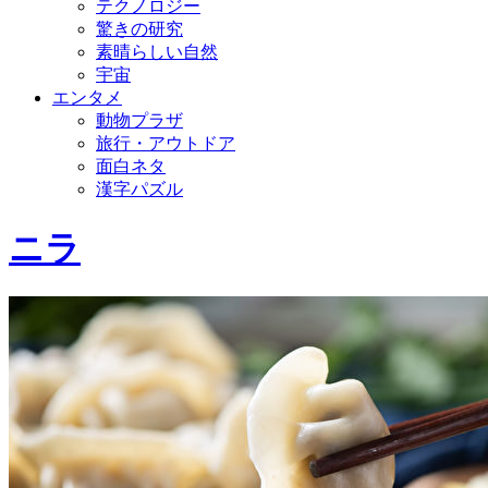
テクノロジー
驚きの研究
素晴らしい自然
宇宙
エンタメ
動物プラザ
旅行・アウトドア
面白ネタ
漢字パズル
ニラ