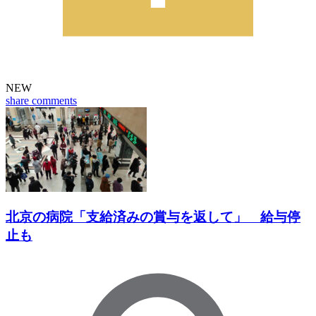
NEW
share
comments
北京の病院「支給済みの賞与を返して」 給与停
止も