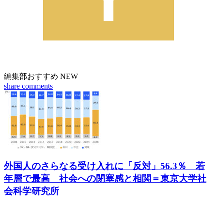
編集部おすすめ
NEW
share
comments
外国人のさらなる受け入れに「反対」56.3％ 若
年層で最高 社会への閉塞感と相関＝東京大学社
会科学研究所