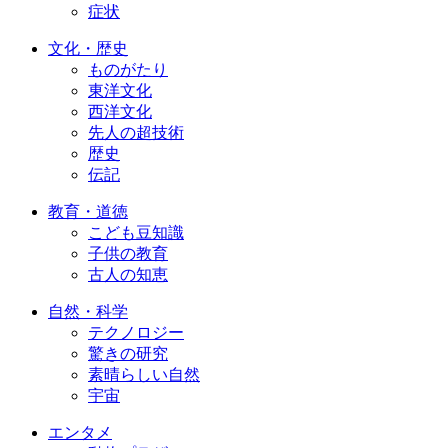
症状
文化・歴史
ものがたり
東洋文化
西洋文化
先人の超技術
歴史
伝記
教育・道徳
こども豆知識
子供の教育
古人の知恵
自然・科学
テクノロジー
驚きの研究
素晴らしい自然
宇宙
エンタメ