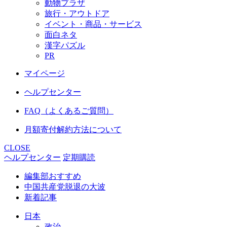
動物プラザ
旅行・アウトドア
イベント・商品・サービス
面白ネタ
漢字パズル
PR
マイページ
ヘルプセンター
FAQ（よくあるご質問）
月額寄付解約方法について
CLOSE
ヘルプセンター
定期購読
編集部おすすめ
中国共産党脱退の大波
新着記事
日本
政治