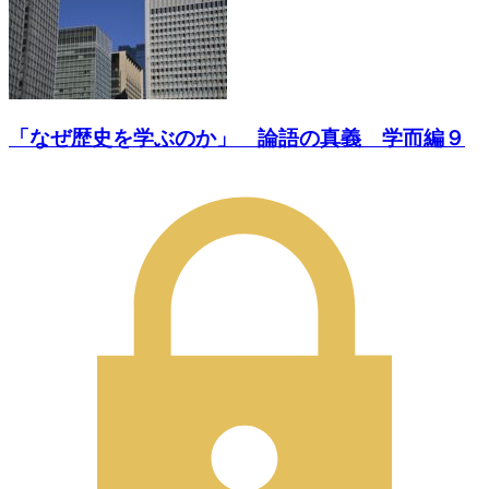
「なぜ歴史を学ぶのか」 論語の真義 学而編９