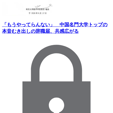
「もうやってらんない」 中国名門大学トップの
本音むき出しの辞職届、共感広がる