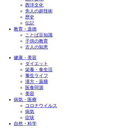
西洋文化
先人の超技術
歴史
伝記
教育・道徳
ことば豆知識
子供の教育
古人の知恵
健康・美容
ダイエット
栄養・食生活
養生ライフ
漢方・薬膳
医食同源
美容
病気・医療
コロナウイルス
病気
症状
自然・科学