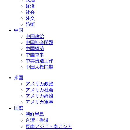
経済
社会
外交
防衛
中国
中国政治
中国社会問題
中国経済
中国軍事
中共浸透工作
中国人権問題
米国
アメリカ政治
アメリカ社会
アメリカ経済
アメリカ軍事
国際
朝鮮半島
台湾・香港
東南アジア・南アジア