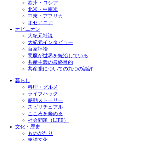
欧州・ロシア
北米・中南米
中東・アフリカ
オセアニア
オピニオン
大紀元社説
大紀元インタビュー
百家評論
悪魔が世界を統治している
共産主義の最終目的
共産党についての九つの論評
暮らし
料理・グルメ
ライフハック
感動ストーリー
スピリチュアル
こころを修める
社会問題（LIFE）
文化・歴史
ものがたり
東洋文化