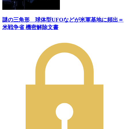
謎の三角形 球体型UFOなどが米軍基地に頻出＝
米戦争省 機密解除文書