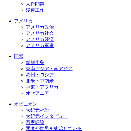
人権問題
浸透工作
アメリカ
アメリカ政治
アメリカ社会
アメリカ経済
アメリカ軍事
国際
朝鮮半島
東南アジア・南アジア
欧州・ロシア
北米・中南米
中東・アフリカ
オセアニア
オピニオン
大紀元社説
大紀元インタビュー
百家評論
悪魔が世界を統治している