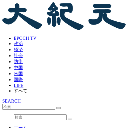
EPOCH TV
政治
経済
社会
防衛
中国
米国
国際
LIFE
すべて
SEARCH
ホーム