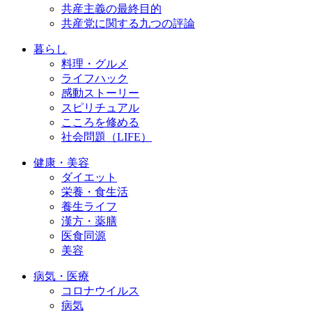
共産主義の最終目的
共産党に関する九つの評論
暮らし
料理・グルメ
ライフハック
感動ストーリー
スピリチュアル
こころを修める
社会問題（LIFE）
健康・美容
ダイエット
栄養・食生活
養生ライフ
漢方・薬膳
医食同源
美容
病気・医療
コロナウイルス
病気