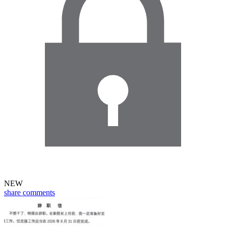
NEW
share
comments