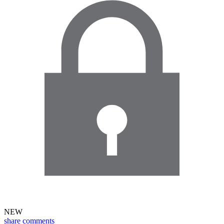
NEW
share
comments