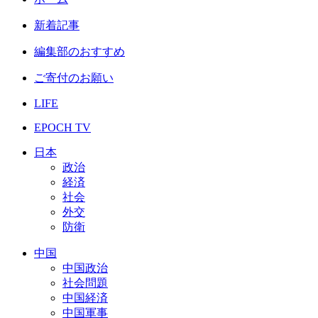
新着記事
編集部のおすすめ
ご寄付のお願い
LIFE
EPOCH TV
日本
政治
経済
社会
外交
防衛
中国
中国政治
社会問題
中国経済
中国軍事