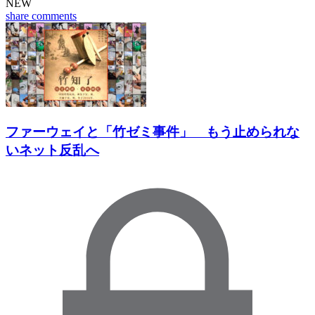
NEW
share
comments
ファーウェイと「竹ゼミ事件」 もう止められな
いネット反乱へ