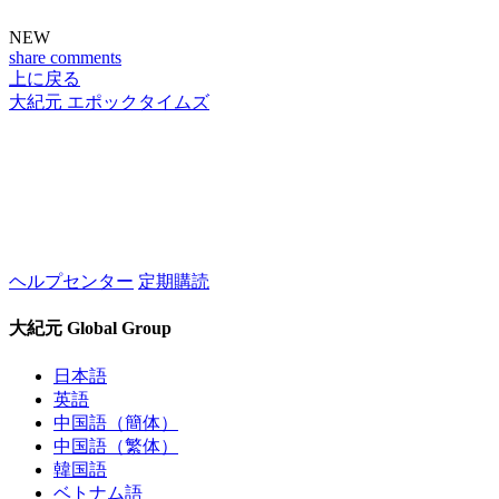
NEW
share
comments
上に戻る
大紀元 エポックタイムズ
ヘルプセンター
定期購読
大紀元 Global Group
日本語
英語
中国語（簡体）
中国語（繁体）
韓国語
ベトナム語