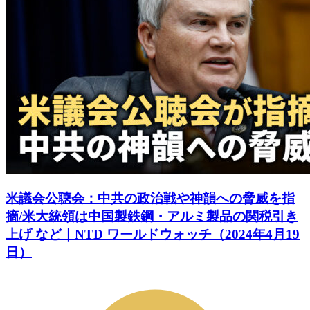
米議会公聴会：中共の政治戦や神韻への脅威を指
摘/米大統領は中国製鉄鋼・アルミ製品の関税引き
上げ など｜NTD ワールドウォッチ（2024年4月19
日）