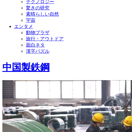
テクノロジー
驚きの研究
素晴らしい自然
宇宙
エンタメ
動物プラザ
旅行・アウトドア
面白ネタ
漢字パズル
中国製鉄鋼