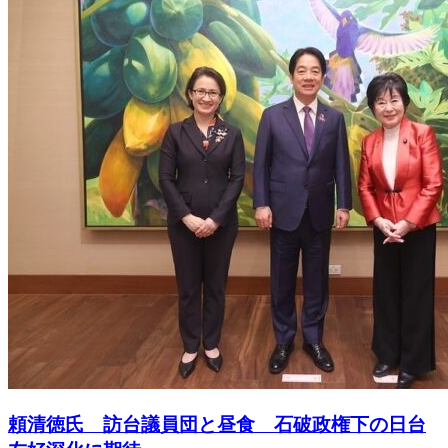
頼清徳氏 訪台議員団と昼食 石破政権下の日台