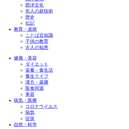
西洋文化
先人の超技術
歴史
伝記
教育・道徳
ことば豆知識
子供の教育
古人の知恵
健康・美容
ダイエット
栄養・食生活
養生ライフ
漢方・薬膳
医食同源
美容
病気・医療
コロナウイルス
病気
症状
自然・科学