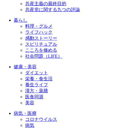
共産主義の最終目的
共産党に関する九つの評論
暮らし
料理・グルメ
ライフハック
感動ストーリー
スピリチュアル
こころを修める
社会問題（LIFE）
健康・美容
ダイエット
栄養・食生活
養生ライフ
漢方・薬膳
医食同源
美容
病気・医療
コロナウイルス
病気