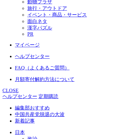
動物プラザ
旅行・アウトドア
イベント・商品・サービス
面白ネタ
漢字パズル
PR
マイページ
ヘルプセンター
FAQ（よくあるご質問）
月額寄付解約方法について
CLOSE
ヘルプセンター
定期購読
編集部おすすめ
中国共産党脱退の大波
新着記事
日本
政治