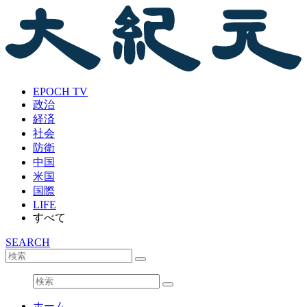
EPOCH TV
政治
経済
社会
防衛
中国
米国
国際
LIFE
すべて
SEARCH
ホーム