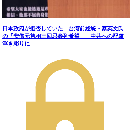
日本政府が拒否していた 台湾前総統・蔡英文氏
の「安倍元首相三回忌参列希望」 中共への配慮
浮き彫りに