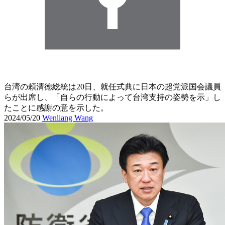
台湾の頼清徳総統は20日、就任式典に日本の超党派国会議員
らが出席し、「自らの行動によって台湾支持の姿勢を示」し
たことに感謝の意を示した。
2024/05/20
Wenliang Wang