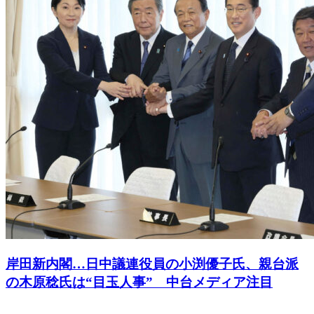
岸田新内閣…日中議連役員の小渕優子氏、親台派
の木原稔氏は“目玉人事” 中台メディア注目