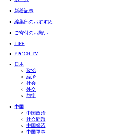
新着記事
編集部のおすすめ
ご寄付のお願い
LIFE
EPOCH TV
日本
政治
経済
社会
外交
防衛
中国
中国政治
社会問題
中国経済
中国軍事