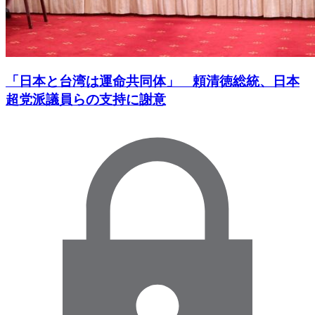
「日本と台湾は運命共同体」 頼清徳総統、日本
超党派議員らの支持に謝意