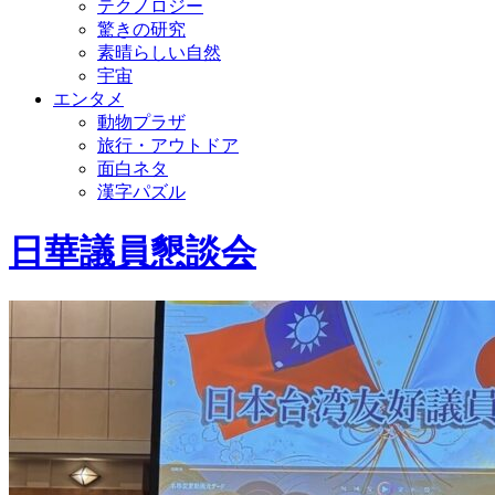
テクノロジー
驚きの研究
素晴らしい自然
宇宙
エンタメ
動物プラザ
旅行・アウトドア
面白ネタ
漢字パズル
日華議員懇談会