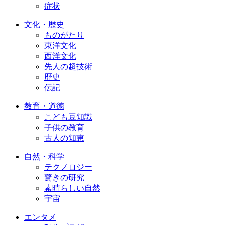
症状
文化・歴史
ものがたり
東洋文化
西洋文化
先人の超技術
歴史
伝記
教育・道徳
こども豆知識
子供の教育
古人の知恵
自然・科学
テクノロジー
驚きの研究
素晴らしい自然
宇宙
エンタメ