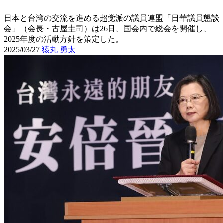
日本と台湾の交流を進める超党派の議員連盟「日華議員懇談
会」（会長・古屋圭司）は26日、国会内で総会を開催し、
2025年度の活動方針を策定した。
2025/03/27
猿丸 勇太