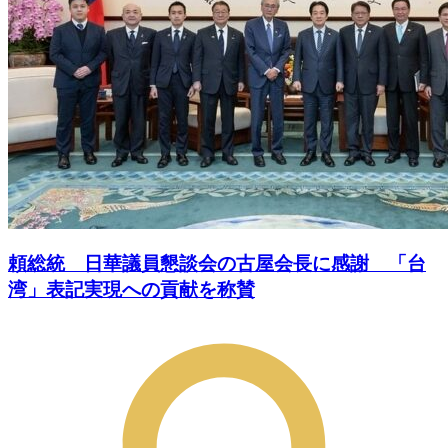
頼総統 日華議員懇談会の古屋会長に感謝 「台
湾」表記実現への貢献を称賛