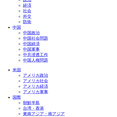
経済
社会
外交
防衛
中国
中国政治
中国社会問題
中国経済
中国軍事
中共浸透工作
中国人権問題
米国
アメリカ政治
アメリカ社会
アメリカ経済
アメリカ軍事
国際
朝鮮半島
台湾・香港
東南アジア・南アジア