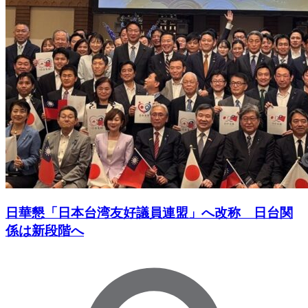
日華懇「日本台湾友好議員連盟」へ改称 日台関
係は新段階へ