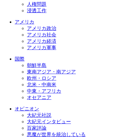
人権問題
浸透工作
アメリカ
アメリカ政治
アメリカ社会
アメリカ経済
アメリカ軍事
国際
朝鮮半島
東南アジア・南アジア
欧州・ロシア
北米・中南米
中東・アフリカ
オセアニア
オピニオン
大紀元社説
大紀元インタビュー
百家評論
悪魔が世界を統治している