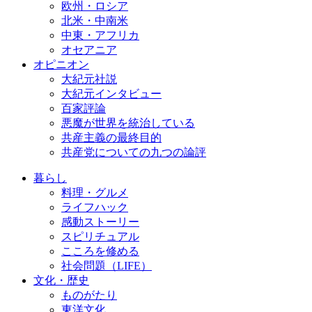
欧州・ロシア
北米・中南米
中東・アフリカ
オセアニア
オピニオン
大紀元社説
大紀元インタビュー
百家評論
悪魔が世界を統治している
共産主義の最終目的
共産党についての九つの論評
暮らし
料理・グルメ
ライフハック
感動ストーリー
スピリチュアル
こころを修める
社会問題（LIFE）
文化・歴史
ものがたり
東洋文化