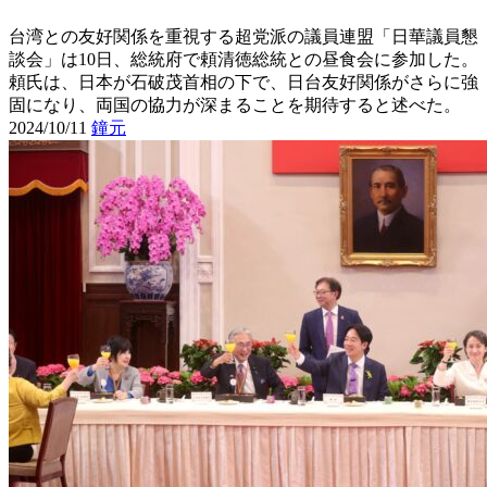
台湾との友好関係を重視する超党派の議員連盟「日華議員懇
談会」は10日、総統府で頼清徳総統との昼食会に参加した。
頼氏は、日本が石破茂首相の下で、日台友好関係がさらに強
固になり、両国の協力が深まることを期待すると述べた。
2024/10/11
鐘元